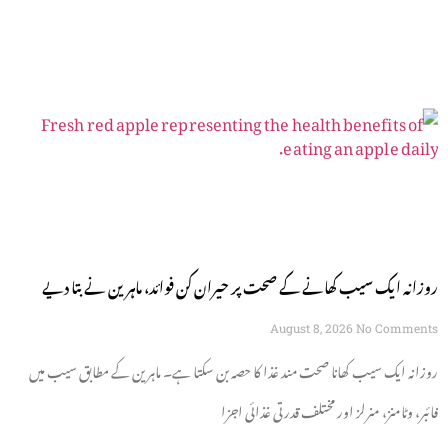
روزانہ ایک سیب کھانے کے صحت پر حیران کن فوائد، ماہرین نے بتا دیے
August 8, 2026
No Comments
روزانہ ایک سیب کھانا صحت مند غذا کا حصہ بن سکتا ہے۔ ماہرین کے مطابق سیب میں
فائبر، وٹامنز، منرلز اور مختلف قدرتی غذائی اجزا