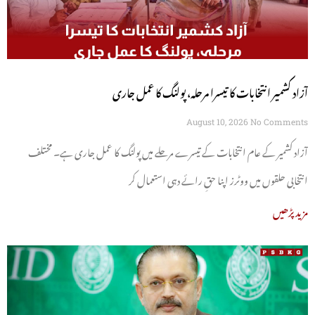
آزاد کشمیر انتخابات کا تیسرا مرحلہ، پولنگ کا عمل جاری
August 10, 2026
No Comments
آزاد کشمیر کے عام انتخابات کے تیسرے مرحلے میں پولنگ کا عمل جاری ہے۔ مختلف
انتخابی حلقوں میں ووٹرز اپنا حقِ رائے دہی استعمال کر
مزید پڑھیں