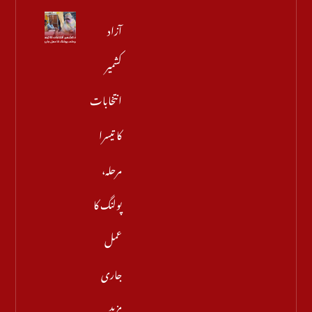
آزاد
کشمیر
انتخابات
کا تیسرا
مرحلہ،
پولنگ کا
عمل
جاری
مزید