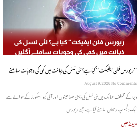
’’ریورس فلن ایفیکٹ‘‘ کیا ہے؟ نئی نسل کی ذہانت میں کمی کی وجوہات سامنے
آگئیں
August 9, 2026
No Comments
دنیا کے مختلف ممالک میں نئی نسل کی ذہنی صلاحیتوں اور آئی کیو اسکورز کے حوالے سے
ایک دلچسپ رجحان سامنے آیا ہے، جسے ریورس
مزید پڑھیں