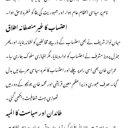
نام پر سیاسی انتقام عام ہوا، اور جمہوریت کی بقا کو خطرہ لاحق ہوا۔
احتساب کا غیر منصفانہ اطلاق
میاں نواز شریف نے بھی احتساب کے ذریعے مخالفین کو نشانہ بنایا، اور پھر
جنرل پرویز مشرف نے احتساب کو ادارہ بنایا، مگر امتیازی سلوک جاری رہا۔
عمران خان بھی اسی راہ پر چلے اور احتساب کا نعرہ سیاسی حربے میں بدل
گیا۔ صرف عبوری وزیراعظم معین قریشی اور محمد خان جونیجو کے دور میں
تھوڑی بہت شفافیت دیکھی گئی۔
خاندان اور سیاست کا المیہ
جب سیاست میں خاندانی افراد کی برتری دی جاتی ہے اور سیاسی نظام میں