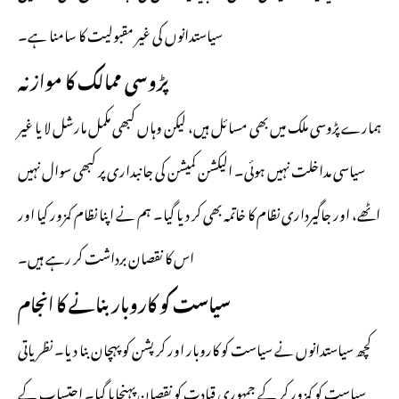
سیاستدانوں کی غیر مقبولیت کا سامنا ہے۔
پڑوسی ممالک کا موازنہ
ہمارے پڑوسی ملک میں بھی مسائل ہیں، لیکن وہاں کبھی مکمل مارشل لا یا غیر
سیاسی مداخلت نہیں ہوئی۔ الیکشن کمیشن کی جانبداری پر کبھی سوال نہیں
اٹھے، اور جاگیرداری نظام کا خاتمہ بھی کر دیا گیا۔ ہم نے اپنا نظام کمزور کیا اور
اس کا نقصان برداشت کر رہے ہیں۔
سیاست کو کاروبار بنانے کا انجام
کچھ سیاستدانوں نے سیاست کو کاروبار اور کرپشن کو پہچان بنا دیا۔ نظریاتی
سیاست کو کمزور کر کے جمہوری قیادت کو نقصان پہنچایا گیا۔ احتساب کے