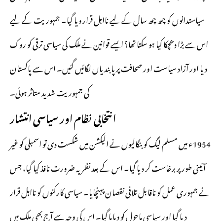
سیاستدانوں کو چھ چھ سال کے لیے نااہل قرار دیا گیا۔ جمہوریت کے لیے
اس سے بڑا دھچکا کیا ہو سکتا تھا؟ ایسے قوانین نے ملک کی سیاسی ترقی کو روک
دیا اور آزاد سیاست اور صحافت پر پابندیاں لگائیں گئیں۔ اس سے پاکستان
کی جمہوریت شدید متاثر ہوئی۔
انتخابی نظام اور سیاسی انتشار
1954ء میں مسلم لیگ کو بنگالیوں نے الیکشن میں شکست دی تو اسمبلی کو غیر
آئینی طور پر برخاست کر دیا گیا۔ اس کے بعد نظریہ ضرورت نافذ کیا گیا، جس
نے جمہوری عمل کو ناقابل تلافی نقصان پہنچایا۔ سیاسی کارکنوں کو نااہل قرار
دیا گیا اور سیاسی ماحول کو دبایا گیا۔ اس کی وجہ سے آج بھی ملک میں