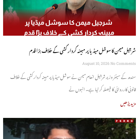
شرجیل میمن کا سوشل میڈیا پر مبینہ کردار کشی کے خلاف بڑا قدم
August 10, 2026
No Comments
سندھ کے سینئر وزیر شرجیل انعام میمن نے سوشل میڈیا پر مبینہ کردار کشی کے خلاف
قانونی کارروائی کا فیصلہ کر لیا ہے۔ انہوں نے
مزید پڑھیں