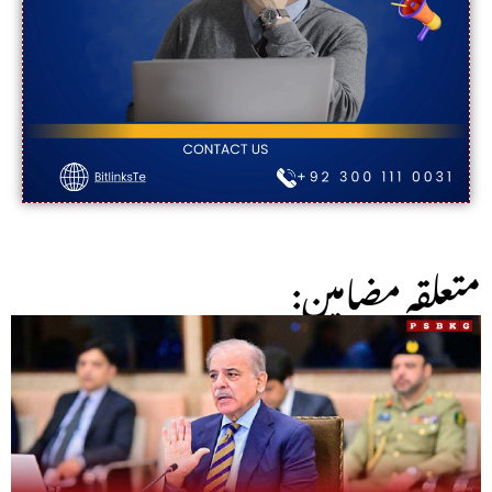
:متعلقہ مضامین