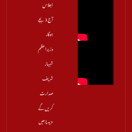
اجلاس
آج 3 بجے
ہوگا،
وزیراعظم
شہباز
شریف
صدارت
کریں گے
مزید پڑھیں