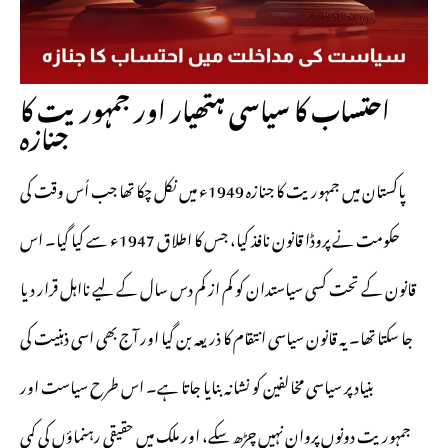
احتساب کا سیاسی ہتھیار اور جمہوریت کا
جنازہ
پاکستان میں جمہوریت کا جنازہ 1949ء میں نکل چکا تھا جب اُس وقت کی
حکومت نے پروڈا قانون نافذ کیا، جس کا اطلاق 1947ء سے کیا گیا۔ اس
قانون کے تحت کسی سیاستدان کو کم از کم دس سال کے لیے نااہل قرار دیا
جا سکتا تھا۔ یہ قانون سیاسی انتقام کا ذریعہ بن گیا اور آج بھی اسی ذہنیت کی
بنیاد پر سیاسی مخالفین کو نشانہ بنایا جاتا ہے۔ اس طرح سیاست اور
جمہوریت دونوں پروان نہیں چڑھ سکے، اور ملک میں حقیقی رہنماؤں کی کمی