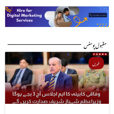
مقبول پوسٹس
خبریں