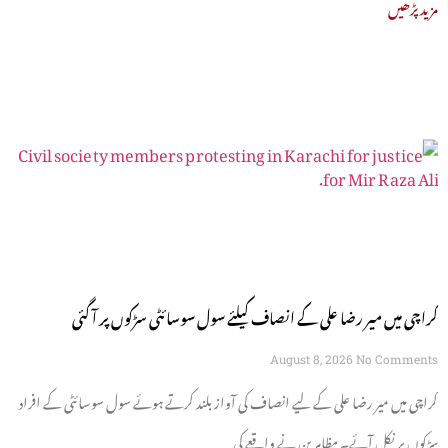
مزید پڑھیں
کراچی میں میر رضا علی کے انصاف کیلئے سول سوسائٹی سڑکوں پر آ گئی
August 8, 2026
No Comments
کراچی میں میر رضا علی کے لیے انصاف کی آواز بلند کرتے ہوئے سول سوسائٹی کے افراد
سڑکوں پر نکل آئے۔ مظاہرین نے واقعے کی