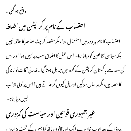
واقع ہو گئی۔
احتساب کے نام پر کرپشن میں اضافہ
احتساب کا نام ہر دور میں استعمال ہوا، مگر مقصد کرپٹ عناصر کا خاتمہ نہیں
بلکہ سیاسی مخالفین کو دبانا رہا۔ اس عمل کا اطلاق سب پر نہیں ہوا اور اس
کی وجہ سے پاکستان کرپشن کے گڑھ میں تبدیل ہوتا گیا۔ قدرتی آفات تو زندگی
کا حصہ ہیں، مگر ہر سال سڑکیں اور پل کیوں گر جاتے ہیں؟ اس پر کوئی جواب
نہیں دیا جاتا۔
غیر جمہوری قوانین اور سیاست کی کمزوری
پروڈا کے بعد ایوب خان نے ایک اور قانون نافذ کیا جس کے تحت ہزاروں