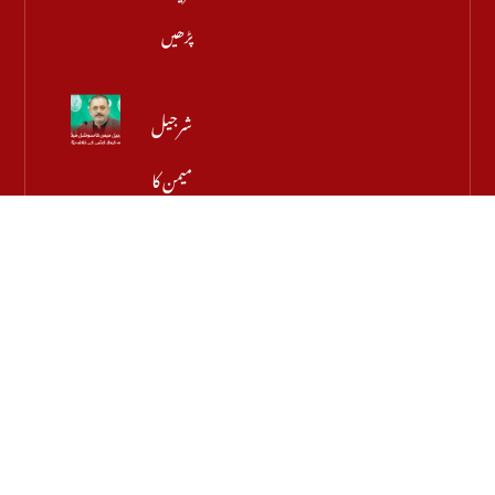
پڑھیں
شرجیل
میمن کا
سوشل
میڈیا پر
مبینہ
کردار
کشی کے