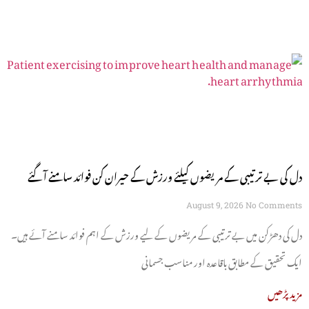
دل کی بے ترتیبی کے مریضوں کیلئے ورزش کے حیران کن فوائد سامنے آگئے
August 9, 2026
No Comments
دل کی دھڑکن میں بے ترتیبی کے مریضوں کے لیے ورزش کے اہم فوائد سامنے آئے ہیں۔
ایک تحقیق کے مطابق باقاعدہ اور مناسب جسمانی
مزید پڑھیں