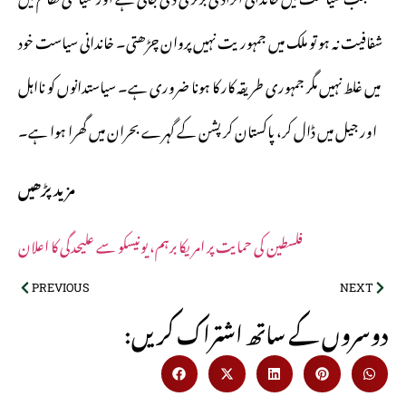
شفافیت نہ ہو تو ملک میں جمہوریت نہیں پروان چڑھتی۔ خاندانی سیاست خود
میں غلط نہیں مگر جمہوری طریقہ کار کا ہونا ضروری ہے۔ سیاستدانوں کو نااہل
اور جیل میں ڈال کر، پاکستان کرپشن کے گہرے بحران میں گھرا ہوا ہے۔
مزید پڑھیں
فلسطین کی حمایت پر امریکا برہم، یونیسکو سے علیحدگی کا اعلان
PREVIOUS
NEXT
:دوسروں کے ساتھ اشتراک کریں