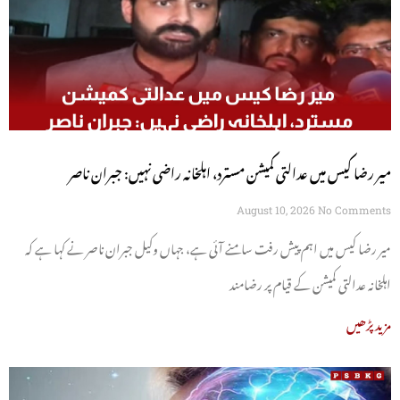
میر رضا کیس میں عدالتی کمیشن مسترد، اہلخانہ راضی نہیں: جبران ناصر
August 10, 2026
No Comments
میر رضا کیس میں اہم پیش رفت سامنے آئی ہے، جہاں وکیل جبران ناصر نے کہا ہے کہ
اہلخانہ عدالتی کمیشن کے قیام پر رضامند
مزید پڑھیں