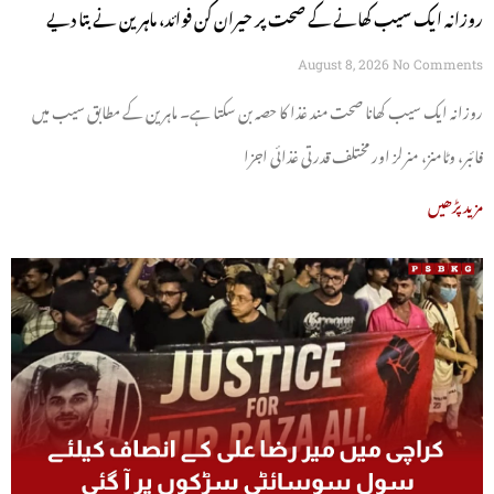
روزانہ ایک سیب کھانے کے صحت پر حیران کن فوائد، ماہرین نے بتا دیے
August 8, 2026
No Comments
روزانہ ایک سیب کھانا صحت مند غذا کا حصہ بن سکتا ہے۔ ماہرین کے مطابق سیب میں
فائبر، وٹامنز، منرلز اور مختلف قدرتی غذائی اجزا
مزید پڑھیں