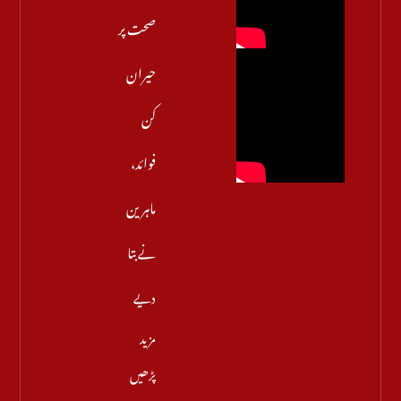
صحت پر
حیران
کن
فوائد،
ماہرین
نے بتا
دیے
مزید
پڑھیں