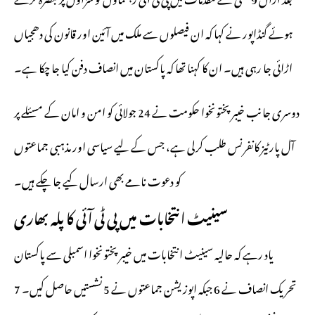
ہوئے گنڈاپور نے کہا کہ ان فیصلوں سے ملک میں آئین اور قانون کی دھجیاں
اڑائی جا رہی ہیں۔ ان کا کہنا تھا کہ پاکستان میں انصاف دفن کیا جا چکا ہے۔
دوسری جانب خیبرپختونخوا حکومت نے 24 جولائی کو امن و امان کے مسئلے پر
آل پارٹیز کانفرنس طلب کرلی ہے، جس کے لیے سیاسی اور مذہبی جماعتوں
کو دعوت نامے بھی ارسال کیے جا چکے ہیں۔
سینیٹ انتخابات میں پی ٹی آئی کا پلہ بھاری
یاد رہے کہ حالیہ سینیٹ انتخابات میں خیبرپختونخوا اسمبلی سے پاکستان
تحریک انصاف نے 6 جبکہ اپوزیشن جماعتوں نے 5 نشستیں حاصل کیں۔ 7