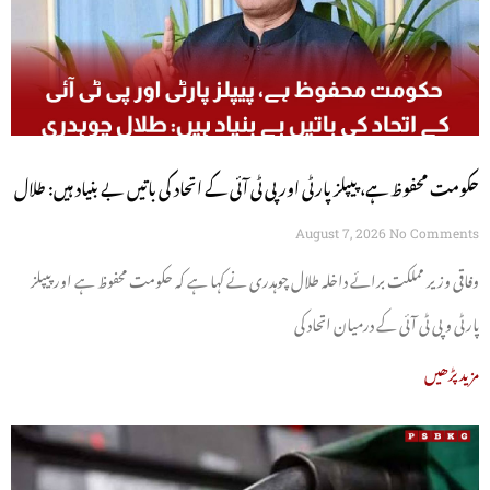
حکومت محفوظ ہے، پیپلز پارٹی اور پی ٹی آئی کے اتحاد کی باتیں بے بنیاد ہیں: طلال
چوہدری
August 7, 2026
No Comments
وفاقی وزیر مملکت برائے داخلہ طلال چوہدری نے کہا ہے کہ حکومت محفوظ ہے اور پیپلز
پارٹی و پی ٹی آئی کے درمیان اتحاد کی
مزید پڑھیں