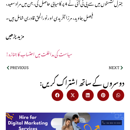
جنرل نشستوں میں سے پی ٹی آئی نے 4 پر کامیابی حاصل کی، جن میں مراد سعید،
فیصل جاوید، مرزا آفریدی اور نورالحق قادری شامل ہیں۔
مزید پڑھیں
سیاست کی مداخلت میں احتساب کا جنازہ!
PREVIOUS
NEXT
:دوسروں کے ساتھ اشتراک کریں