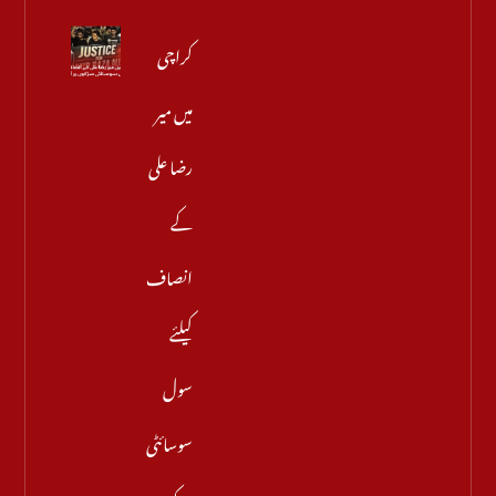
کراچی
میں میر
رضا علی
کے
انصاف
کیلئے
سول
سوسائٹی
سڑکوں