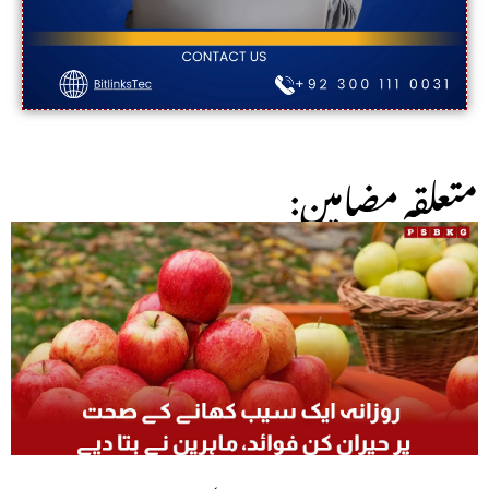
:متعلقہ مضامین