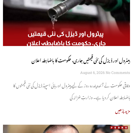
پیٹرول اور ڈیزل کی نئی قیمتیں جاری، حکومت کا باضابطہ اعلان
August 6, 2026
No Comments
وفاقی حکومت نے آئندہ پندرہ روز کے لیے پیٹرول اور ہائی اسپیڈ ڈیزل کی نئی قیمتوں کا
باضابطہ اعلان کر دیا ہے۔ وزارتِ خزانہ کی
مزید پڑھیں