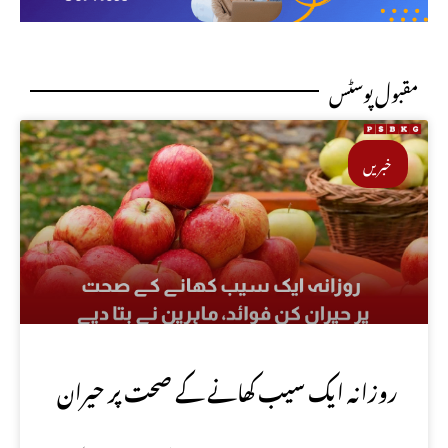
مقبول پوسٹس
خبریں
روزانہ ایک سیب کھانے کے صحت پر حیران
کن فوائد، ماہرین نے بتا دیے