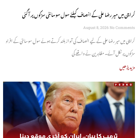
کراچی میں میر رضا علی کے انصاف کیلئے سول سوسائٹی سڑکوں پر آ گئی
August 8, 2026
No Comments
کراچی میں میر رضا علی کے لیے انصاف کی آواز بلند کرتے ہوئے سول سوسائٹی کے افراد
سڑکوں پر نکل آئے۔ مظاہرین نے واقعے کی
مزید پڑھیں