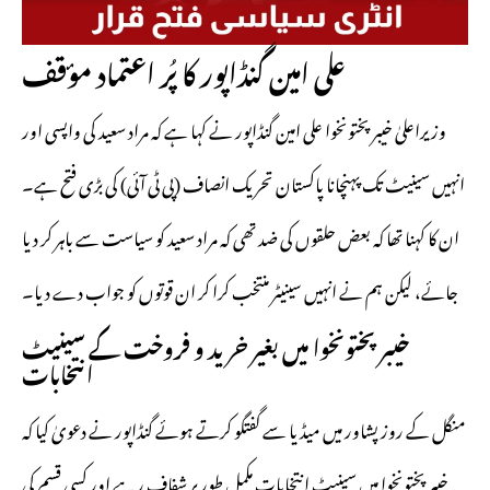
علی امین گنڈاپور کا پُر اعتماد مؤقف
وزیراعلیٰ خیبرپختونخوا علی امین گنڈاپور نے کہا ہے کہ مراد سعید کی واپسی اور
انہیں سینیٹ تک پہنچانا پاکستان تحریک انصاف (پی ٹی آئی) کی بڑی فتح ہے۔
ان کا کہنا تھا کہ بعض حلقوں کی ضد تھی کہ مراد سعید کو سیاست سے باہر کر دیا
جائے، لیکن ہم نے انہیں سینیٹر منتخب کرا کر ان قوتوں کو جواب دے دیا۔
خیبرپختونخوا میں بغیر خرید و فروخت کے سینیٹ
انتخابات
منگل کے روز پشاور میں میڈیا سے گفتگو کرتے ہوئے گنڈاپور نے دعویٰ کیا کہ
خیبرپختونخوا میں سینیٹ انتخابات مکمل طور پر شفاف رہے اور کسی قسم کی