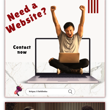
کامیاب
ہوں
گے،
آبنائے
ہرمز جلد
کھل
جائے گی