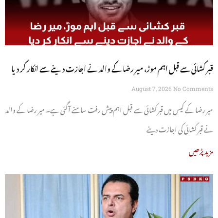
قبر کشائی سے قبل اہم موڑ، میر رضا کے والد نے اجازت دینے سے انکار کر دیا
August 7, 2026
No Comments
میر رضا کے کیس میں قبر کشائی سے قبل اہم پیش رفت سامنے آگئی ہے۔ میر رضا کے والد
نے قبر کشائی کی اجازت دینے
مزید پڑھیں