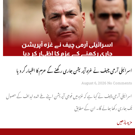
اسرائیلی آرمی چیف نے غزہ آپریشن جاری رکھنے کے عزم کا اظہار کر دیا
August 6, 2026
No Comments
اسرائیلی آرمی چیف نے کہا ہے کہ غزہ میں فوجی آپریشن اپنے طے شدہ اہداف کے حصول
تک جاری رکھا جائے گا۔ ان کے مطابق
مزید پڑھیں