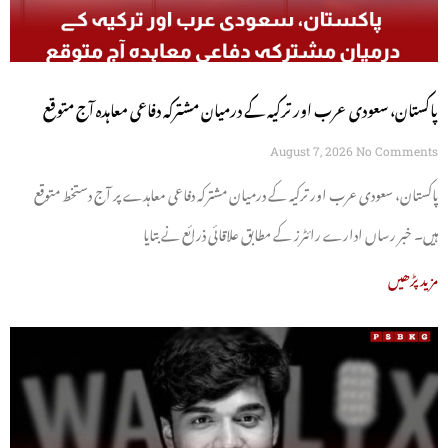
پاکستان، سعودی عرب اور ترکیہ کے درمیان مشترکہ دفاعی معاہدہ آج متوقع
August 7, 2026
No Comments
پاکستان، سعودی عرب اور ترکیہ کے درمیان مشترکہ دفاعی معاہدے پر آج دستخط متوقع
ہیں۔ خبر رساں ادارے رائٹرز کے مطابق علاقائی ذرائع نے بتایا
مزید پڑھیں