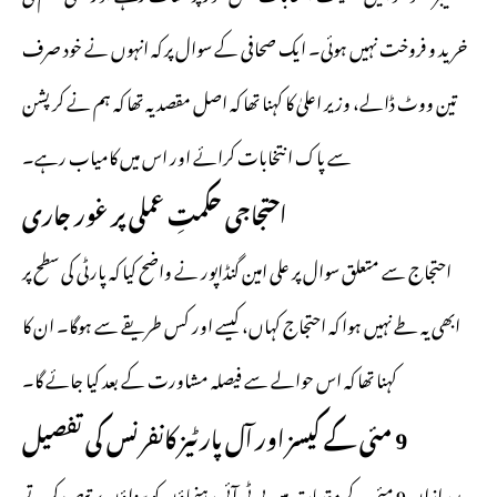
خرید و فروخت نہیں ہوئی۔ ایک صحافی کے سوال پر کہ انہوں نے خود صرف
تین ووٹ ڈالے، وزیر اعلیٰ کا کہنا تھا کہ اصل مقصد یہ تھا کہ ہم نے کرپشن
سے پاک انتخابات کرائے اور اس میں کامیاب رہے۔
احتجاجی حکمتِ عملی پر غور جاری
احتجاج سے متعلق سوال پر علی امین گنڈاپور نے واضح کیا کہ پارٹی کی سطح پر
ابھی یہ طے نہیں ہوا کہ احتجاج کہاں، کیسے اور کس طریقے سے ہوگا۔ ان کا
کہنا تھا کہ اس حوالے سے فیصلہ مشاورت کے بعد کیا جائے گا۔
9 مئی کے کیسز اور آل پارٹیز کانفرنس کی تفصیل
بعد ازاں 9 مئی کے مقدمات میں پی ٹی آئی رہنماؤں کو سزاؤں پر تبصرہ کرتے