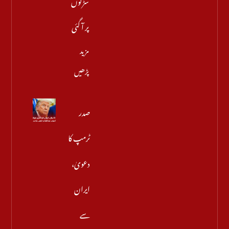
پر آ گئی
مزید
پڑھیں
صدر
ٹرمپ کا
دعویٰ،
ایران
سے