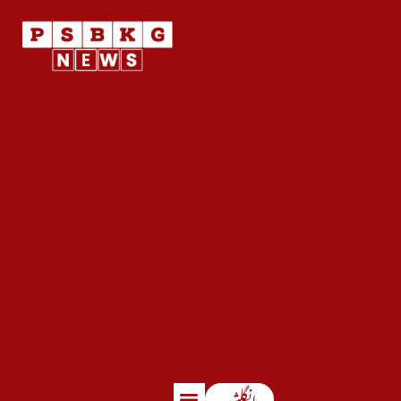
انگلش