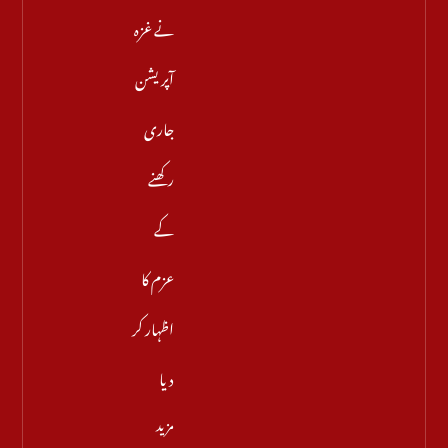
نے غزہ
آپریشن
جاری
رکھنے
کے
عزم کا
اظہار کر
دیا
مزید