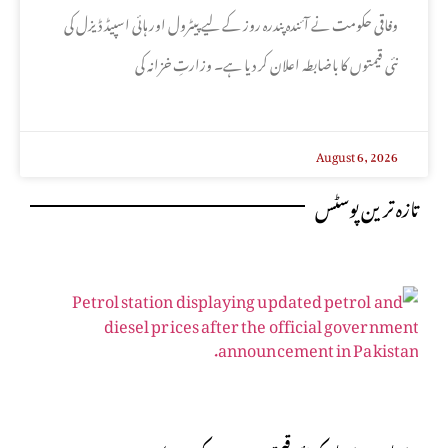
کا باضابطہ اعلان
وفاقی حکومت نے آئندہ پندرہ روز کے لیے پیٹرول اور ہائی اسپیڈ ڈیزل کی
نئی قیمتوں کا باضابطہ اعلان کر دیا ہے۔ وزارتِ خزانہ کی
August 6, 2026
تازہ ترین پوسٹس