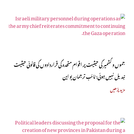
جموں و کشمیر کی حیثیت پر اقوام متحدہ کی قراردادوں کی قانونی حیثیت
تبدیل نہیں ہوئی: نائب ترجمان یو این
مزید پڑھیں