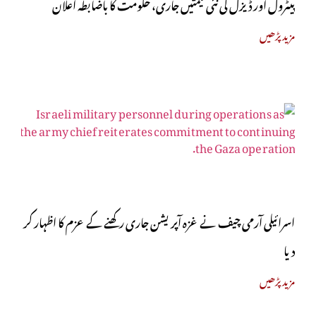
پیٹرول اور ڈیزل کی نئی قیمتیں جاری، حکومت کا باضابطہ اعلان
مزید پڑھیں
اسرائیلی آرمی چیف نے غزہ آپریشن جاری رکھنے کے عزم کا اظہار کر
دیا
مزید پڑھیں