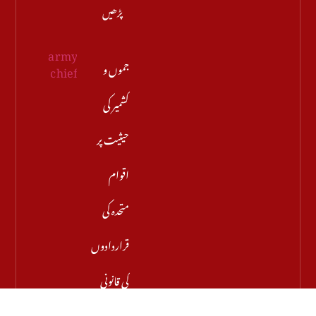
پڑھیں
جموں و
کشمیر کی
حیثیت پر
اقوام
متحدہ کی
قراردادوں
کی قانونی
حیثیت