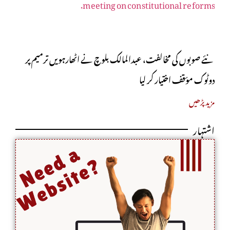
نئے صوبوں کی مخالفت، عبدالمالک بلوچ نے اٹھارہویں ترمیم پر
دوٹوک مؤقف اختیار کر لیا
مزید پڑھیں
اشتہار