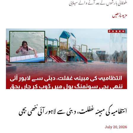
طوفانی بارشوں کے بعد آنے والے سیلابی
مزید پڑھیں
انتظامیہ کی مبینہ غفلت، دبئی سے لاہور آئی ننھی بچی
July 20, 2026