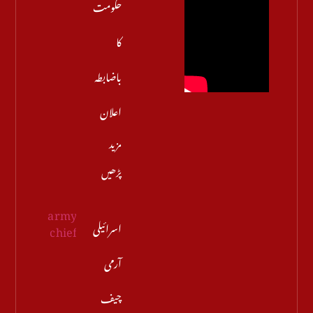
حکومت
کا
باضابطہ
اعلان
مزید
پڑھیں
اسرائیلی
آرمی
چیف