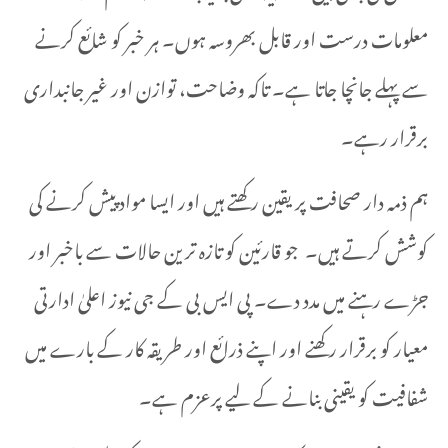
معلومات درست اور قابل بھروسہ ہوں۔ ہر خبر کو شائع کرنے
سے پہلے جانچا جاتا ہے۔ تاکہ وضاحت، توازن اور غیر جانبداری
برقرار رہے۔
ہم ذمہ دار صحافت پر یقین رکھتے ہیں اور ایسا مواد پیش کرنے کی
کوشش کرتے ہیں۔ جو قارئین کو تازہ ترین حالات سے باخبر اور
جڑے رہنے میں مدد دے۔ پی ایس بی کے جی نیوز اعلیٰ ادارتی
معیار کو برقرار رکھنے اور اپنے ذرائع اور طریقہ کار کے بارے میں
شفافیت کو یقینی بنانے کے لیے پرعزم ہے۔