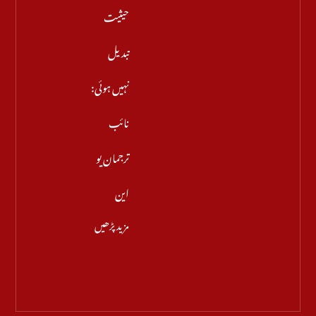
حیثیت
تبدیل
نہیں ہوئی:
نائب
ترجمان یو
این
مزید پڑھیں