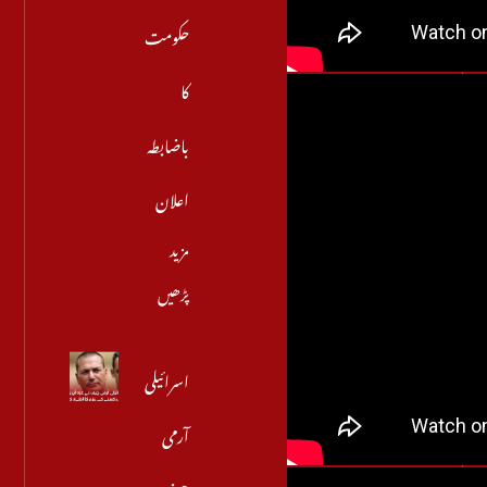
حکومت
کا
باضابطہ
اعلان
مزید
پڑھیں
اسرائیلی
آرمی
چیف