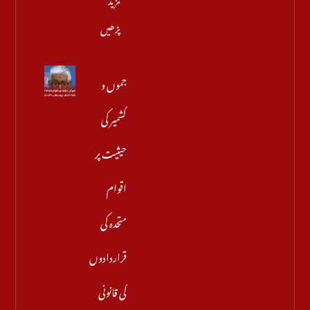
پڑھیں
جموں و
کشمیر کی
حیثیت پر
اقوام
متحدہ کی
قراردادوں
کی قانونی