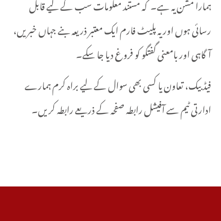
ہمارا مشن یہ ہے۔ کہ مستند معلومات سب کے لیے قابل
رسائی ہوں اور یہ پلیٹ فارم ایک معتبر ذریعہ بنے جہاں خبریں،
آگاہی اور بامعنی گفتگو کو فروغ دیا جا سکے۔
فیڈ بیک، تعاون یا کسی بھی سوال کے لیے براہ کرم ہمارے
ادارتی ٹیم سے آفیشل رابطہ صفحہ کے ذریعے رابطہ کریں۔