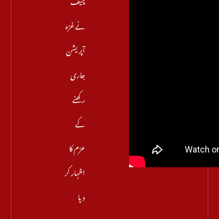
نے غزہ
آپریشن
جاری
رکھنے
کے
عزم کا
اظہار کر
دیا
مزید