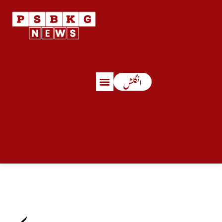
انگلش