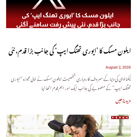
ایلون مسک کا ’ایوری تھنگ ایپ‘ کی جانب بڑا قدم، نئی
August 2, 2026
پیش رفت سامنے آگئی
ٹیکنالوجی کی دنیا کے معروف کاروباری شخصیت ایلون مسک نے اپنی مجوزہ “ایوری
تھنگ ایپ” کے منصوبے کی جانب ایک اور اہم قدم اٹھا لیا
مزید پڑھیں