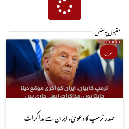
مقبول پوسٹس
خبریں
صدر ٹرمپ کا دعویٰ، ایران سے مذاکرات