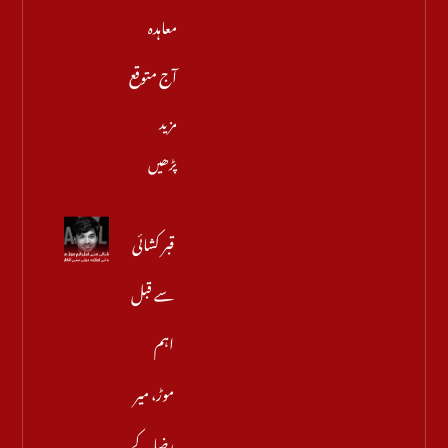
معاہدہ
آج متوقع
مزید
پڑھیں
قبر کشائی
سے قبل
اہم
موڑ، میر
رضا کے