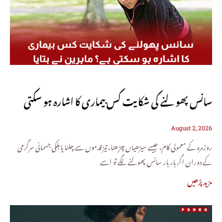
سانس پھولنے کی شکایت کس بیماری کا اشارہ ہو سکتی
August 2, 2026
ہے؟ ماہرین نے بتایا
روزمرہ کے معمولی کام، جیسے سیڑھیاں چڑھنا، تیز قدموں سے چلنا یا ہلکی جسمانی سرگرمی
کے دوران اگر بار بار سانس پھولنے لگے تو اسے
مزید پڑھیں