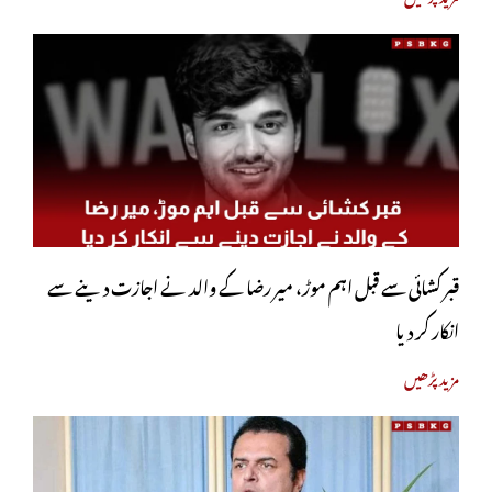
قبر کشائی سے قبل اہم موڑ، میر رضا کے والد نے اجازت دینے سے
انکار کر دیا
مزید پڑھیں