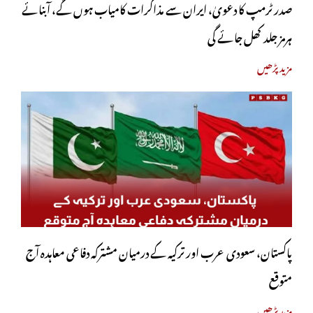
صدر ٹرمپ کا دعویٰ، ایران سے مذاکرات کامیاب ہوں گے، آبنائے
ہرمز جلد کھل جائے گی
مزید پڑھیں
پاکستان، سعودی عرب اور ترکیہ کے درمیان مشترکہ دفاعی معاہدہ آج
متوقع
مزید پڑھیں