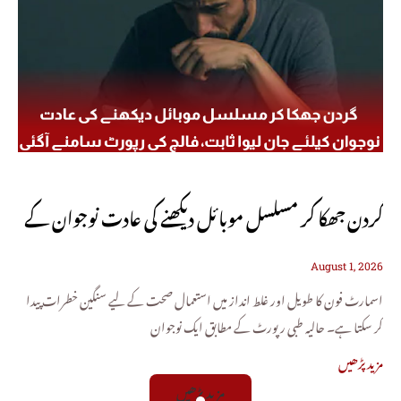
گردن جھکا کر مسلسل موبائل دیکھنے کی عادت نوجوان کے
August 1, 2026
لیے جان لیوا ثابت، فالج کی رپورٹ سامنے آگئی
اسمارٹ فون کا طویل اور غلط انداز میں استعمال صحت کے لیے سنگین خطرات پیدا
کر سکتا ہے۔ حالیہ طبی رپورٹ کے مطابق ایک نوجوان
مزید پڑھیں
مزید پڑھیں