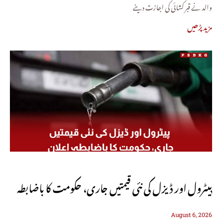
والد نے قبر کشائی کی اجازت دینے
مزید پڑھیں
پیٹرول اور ڈیزل کی نئی قیمتیں جاری، حکومت کا باضابطہ
August 6, 2026