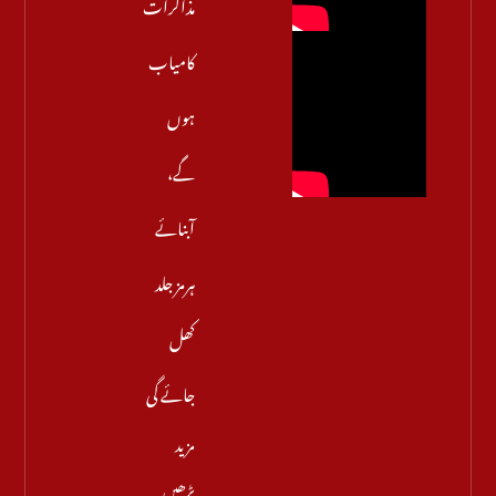
مذاکرات
کامیاب
ہوں
گے،
آبنائے
ہرمز جلد
کھل
جائے گی
مزید
پڑھیں