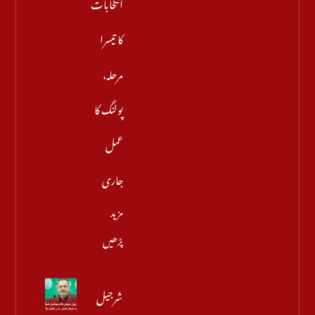
انتخابات
کا تیسرا
مرحلہ،
پولنگ کا
عمل
جاری
مزید
پڑھیں
شرجیل