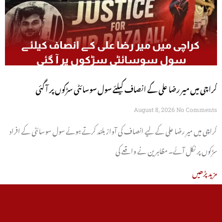
کراچی میں میر رضا علی کے انصاف کیلئے سول سوسائٹی سڑکوں پر آ گئی
August 8, 2026
No Comments
کراچی میں میر رضا علی کے لیے انصاف کی آواز بلند کرتے ہوئے سول سوسائٹی کے افراد
سڑکوں پر نکل آئے۔ مظاہرین نے واقعے کی
مزید پڑھیں