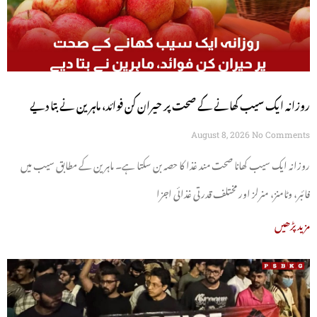
روزانہ ایک سیب کھانے کے صحت پر حیران کن فوائد، ماہرین نے بتا دیے
August 8, 2026
No Comments
روزانہ ایک سیب کھانا صحت مند غذا کا حصہ بن سکتا ہے۔ ماہرین کے مطابق سیب میں
فائبر، وٹامنز، منرلز اور مختلف قدرتی غذائی اجزا
مزید پڑھیں