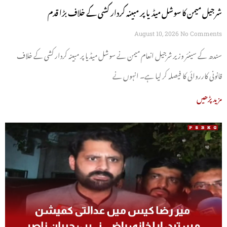
شرجیل میمن کا سوشل میڈیا پر مبینہ کردار کشی کے خلاف بڑا قدم
August 10, 2026
No Comments
سندھ کے سینئر وزیر شرجیل انعام میمن نے سوشل میڈیا پر مبینہ کردار کشی کے خلاف
قانونی کارروائی کا فیصلہ کر لیا ہے۔ انہوں نے
مزید پڑھیں