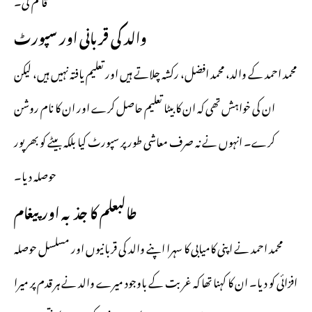
والد کی قربانی اور سپورٹ
محمد احمد کے والد، محمد افضل، رکشہ چلاتے ہیں اور تعلیم یافتہ نہیں ہیں، لیکن
ان کی خواہش تھی کہ ان کا بیٹا تعلیم حاصل کرے اور ان کا نام روشن
کرے۔ انہوں نے نہ صرف معاشی طور پر سپورٹ کیا بلکہ بیٹے کو بھرپور
حوصلہ دیا۔
طالبعلم کا جذبہ اور پیغام
محمد احمد نے اپنی کامیابی کا سہرا اپنے والد کی قربانیوں اور مسلسل حوصلہ
افزائی کو دیا۔ ان کا کہنا تھا کہ غربت کے باوجود میرے والد نے ہر قدم پر میرا