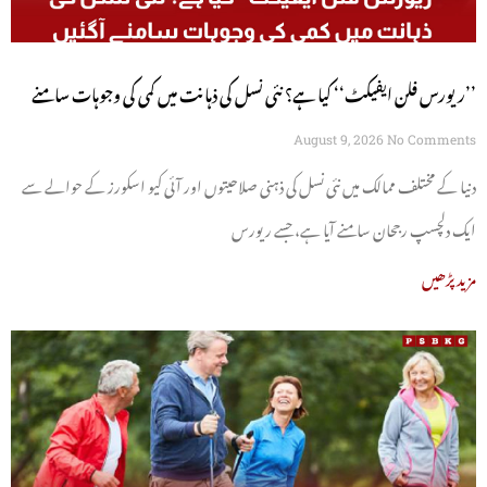
’’ریورس فلن ایفیکٹ‘‘ کیا ہے؟ نئی نسل کی ذہانت میں کمی کی وجوہات سامنے
آگئیں
August 9, 2026
No Comments
دنیا کے مختلف ممالک میں نئی نسل کی ذہنی صلاحیتوں اور آئی کیو اسکورز کے حوالے سے
ایک دلچسپ رجحان سامنے آیا ہے، جسے ریورس
مزید پڑھیں