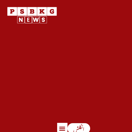
انگلش