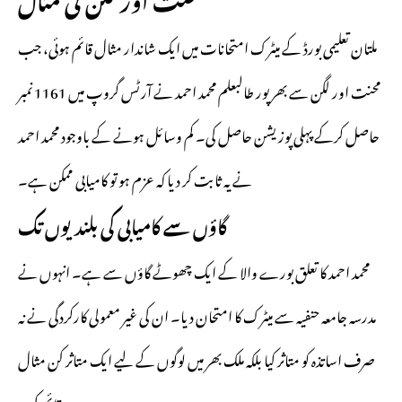
ملتان تعلیمی بورڈ کے میٹرک امتحانات میں ایک شاندار مثال قائم ہوئی، جب
محنت اور لگن سے بھرپور طالبعلم محمد احمد نے آرٹس گروپ میں 1161 نمبر
حاصل کرکے پہلی پوزیشن حاصل کی۔ کم وسائل ہونے کے باوجود محمد احمد
نے یہ ثابت کر دیا کہ عزم ہو تو کامیابی ممکن ہے۔
گاؤں سے کامیابی کی بلندیوں تک
محمد احمد کا تعلق بورے والا کے ایک چھوٹے گاؤں سے ہے۔ انہوں نے
مدرسہ جامعہ حنفیہ سے میٹرک کا امتحان دیا۔ ان کی غیر معمولی کارکردگی نے نہ
صرف اساتذہ کو متاثر کیا بلکہ ملک بھر میں لوگوں کے لیے ایک متاثر کن مثال
قائم کی۔