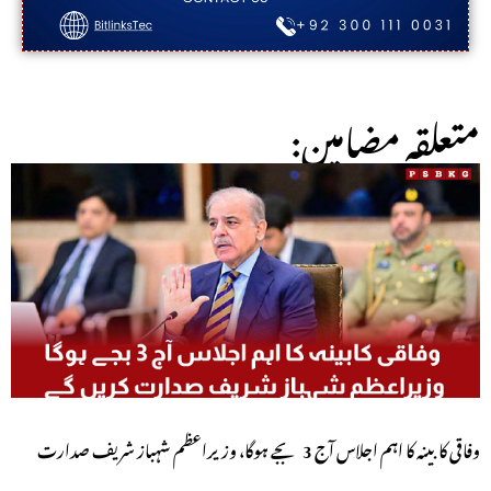
:متعلقہ مضامین
وفاقی کابینہ کا اہم اجلاس آج 3 بجے ہوگا، وزیراعظم شہباز شریف صدارت