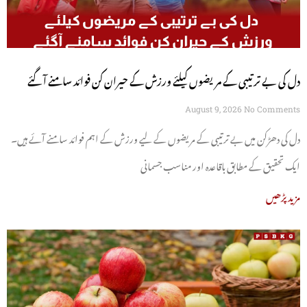
دل کی بے ترتیبی کے مریضوں کیلئے ورزش کے حیران کن فوائد سامنے آگئے
August 9, 2026
No Comments
دل کی دھڑکن میں بے ترتیبی کے مریضوں کے لیے ورزش کے اہم فوائد سامنے آئے ہیں۔
ایک تحقیق کے مطابق باقاعدہ اور مناسب جسمانی
مزید پڑھیں