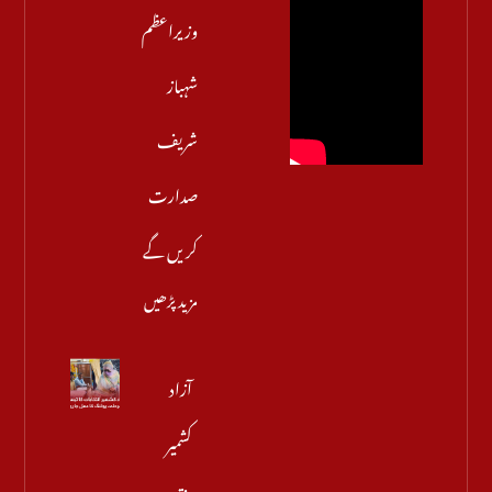
وزیراعظم
شہباز
شریف
صدارت
کریں گے
مزید پڑھیں
آزاد
کشمیر