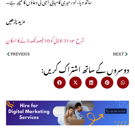
ساتھ دیا، اور میری کامیابی انہی کی دعاؤں کا نتیجہ ہے۔
مزید پڑھیں
شرح سود 31 جولائی کو 10 فیصد تک لانے کا امکان
PREVIOUS
NEXT
:دوسروں کے ساتھ اشتراک کریں