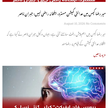
میر رضا کیس میں عدالتی کمیشن مسترد، اہلخانہ راضی نہیں: جبران ناصر
August 10, 2026
No Comments
میر رضا کیس میں اہم پیش رفت سامنے آئی ہے، جہاں وکیل جبران ناصر نے کہا ہے کہ
اہلخانہ عدالتی کمیشن کے قیام پر رضامند
مزید پڑھیں