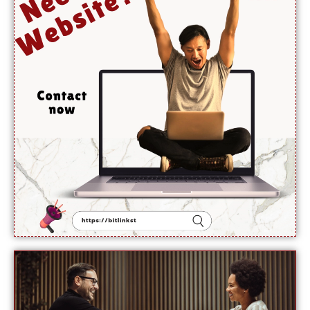
کے
خلاف
بڑا قدم