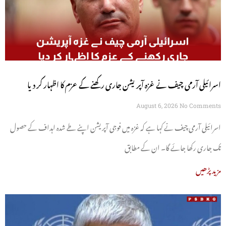
اسرائیلی آرمی چیف نے غزہ آپریشن جاری رکھنے کے عزم کا اظہار کر دیا
August 6, 2026
No Comments
اسرائیلی آرمی چیف نے کہا ہے کہ غزہ میں فوجی آپریشن اپنے طے شدہ اہداف کے حصول
تک جاری رکھا جائے گا۔ ان کے مطابق
مزید پڑھیں