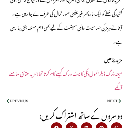
کشیدگی خطے کو ایک بار پھر غیر یقینی صورتحال کی طرف لے جا رہی ہے۔
آبنائے ہرمز کی حساسیت عالمی معیشت کے لیے بھی اہم مسئلہ بنتی جا رہی
ہے۔
مزید پڑھیں
مبینہ ڈرگ ڈیلر انمول پنکی کا نیٹ ورک کیسے کام کرتا تھا؟ مزید حقائق سامنے
آگئے
PREVIOUS
NEXT
:دوسروں کے ساتھ اشتراک کریں