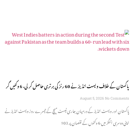
پاکستان کے خلاف ویسٹ انڈیز نے 60 رنز کی برتری حاصل کر لی، 6 وکٹیں گر
گئیں
August 5, 2026
No Comments
پاکستان اور ویسٹ انڈیز کے درمیان جاری ٹیسٹ میچ کے تیسرے روز ویسٹ انڈیز نے
اپنی دوسری اننگز میں 6 وکٹوں کے نقصان پر 103