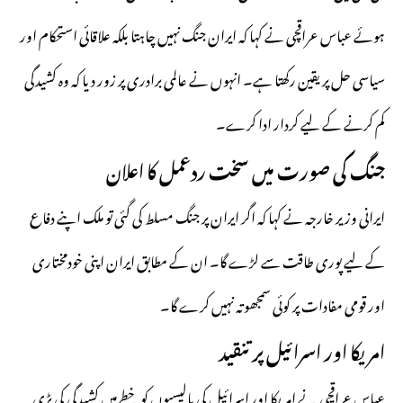
ہوئے عباس
عراقچی
نے کہا کہ ایران جنگ نہیں چاہتا بلکہ علاقائی استحکام اور
سیاسی حل پر یقین رکھتا ہے۔ انہوں نے عالمی برادری پر زور دیا کہ وہ کشیدگی
کم کرنے کے لیے کردار ادا کرے۔
جنگ کی صورت میں سخت ردعمل کا اعلان
ایرانی وزیر خارجہ نے کہا کہ اگر ایران پر جنگ مسلط کی گئی تو ملک اپنے دفاع
کے لیے پوری طاقت سے لڑے گا۔ ان کے مطابق ایران اپنی خودمختاری
اور قومی مفادات پر کوئی سمجھوتہ نہیں کرے گا۔
امریکا اور اسرائیل پر تنقید
عباس عراقچی نے امریکا اور اسرائیل کی پالیسیوں کو خطے میں کشیدگی کی بڑی