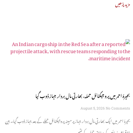
مزید پڑھیں
بحیرۂ احمر میں پروجیکٹائل حملہ، بھارتی مال بردار جہاز ڈوب گیا
August 5, 2026
No Comments
بحیرۂ احمر میں ایک بھارتی مال بردار جہاز پر مبینہ پروجیکٹائل حملے کے بعد جہاز ڈوب گیا۔ بین
الاقوامی ذرائع کے مطابق حملے کے نتیجے