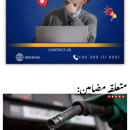
:متعلقہ مضامین