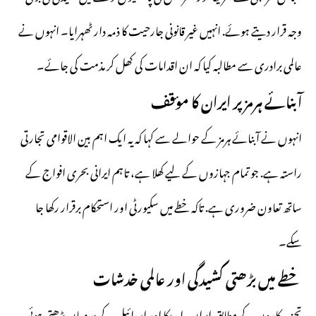
وجہ قرار دیتے ہوئے. انہیں غیر قانونی جارحیت کا ذمہ دار ٹھہرایا۔ انہوں نے
عالمی برادری سے مطالبہ کیا کہ ان اقدامات کی کھل کر مذمت کی جائے۔
آبنائے ہرمز پر ایران کا مؤقف
انہوں نے آبنائے ہرمز کے حوالے سے کہا کہ یہ ایک اہم بین الاقوامی تجارتی
راستہ ہے. جو تمام جہازوں کے لیے کھلا ہے، تاہم ایرانی بحری افواج کے
ساتھ تعاون ضروری ہے. تاکہ خطے میں سکیورٹی اور استحکام برقرار رکھا جا
سکے۔
خطے میں بڑھتی کشیدگی اور عالمی خدشات
تجزیہ کاروں کے مطابق ایران، امریکا اور اسرائیل کے درمیان بڑھتی ہوئی