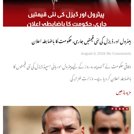
پیٹرول اور ڈیزل کی نئی قیمتیں جاری، حکومت کا باضابطہ اعلان
August 6, 2026
No Comments
وفاقی حکومت نے آئندہ پندرہ روز کے لیے پیٹرول اور ہائی اسپیڈ ڈیزل کی نئی قیمتوں کا
باضابطہ اعلان کر دیا ہے۔ وزارتِ خزانہ کی
مزید پڑھیں