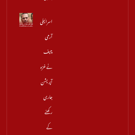
اسرائیلی
آرمی
چیف
نے غزہ
آپریشن
جاری
رکھنے
کے