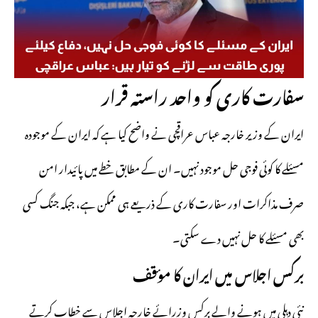
سفارت کاری کو واحد راستہ قرار
ایران کے وزیر خارجہ عباس عراقچی نے واضح کیا ہے کہ ایران کے موجودہ
مسئلے کا کوئی فوجی حل موجود نہیں۔ ان کے مطابق خطے میں پائیدار امن
صرف مذاکرات اور سفارت کاری کے ذریعے ہی ممکن ہے، جبکہ جنگ کسی
بھی مسئلے کا حل نہیں دے سکتی۔
برکس اجلاس میں ایران کا مؤقف
نئی دہلی میں ہونے والے برکس وزرائے خارجہ اجلاس سے خطاب کرتے