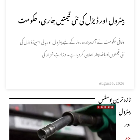
پیٹرول اور ڈیزل کی نئی قیمتیں جاری، حکومت
کا باضابطہ اعلان
وفاقی حکومت نے آئندہ پندرہ روز کے لیے پیٹرول اور ہائی اسپیڈ ڈیزل کی
نئی قیمتوں کا باضابطہ اعلان کر دیا ہے۔ وزارتِ خزانہ کی
August 6, 2026
تازہ ترین پوسٹس
پیٹرول
اور
ڈیزل کی
مزید