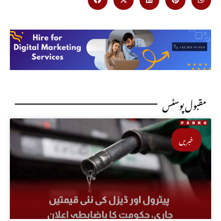
مقبول پوسٹس
خبریں