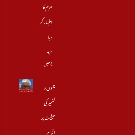
عزم کا
اظہار کر
دیا
مزید
پڑھیں
جموں و
کشمیر کی
حیثیت پر
اقوام