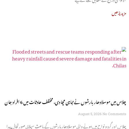
مزید پڑھیں
چلاس میں موسلادھار بارشوں نے تباہی مچا دی، مختلف حادثات میں 6 افراد جان
سے گئے
August 5, 2026
No Comments
چلاس اور گرد و نواح میں ہونے والی موسلادھار بارشوں کے باعث سیلابی صورتحال پیدا