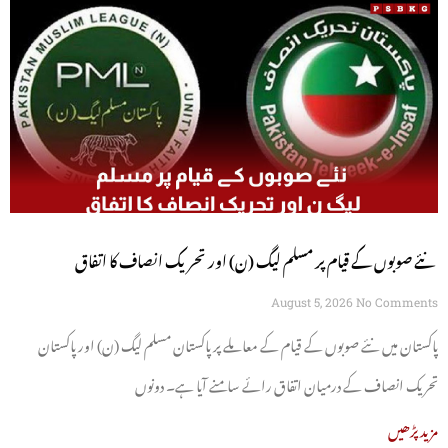
نئے صوبوں کے قیام پر مسلم لیگ (ن) اور تحریک انصاف کا اتفاق
August 5, 2026
No Comments
پاکستان میں نئے صوبوں کے قیام کے معاملے پر پاکستان مسلم لیگ (ن) اور پاکستان
تحریک انصاف کے درمیان اتفاق رائے سامنے آیا ہے۔ دونوں
مزید پڑھیں