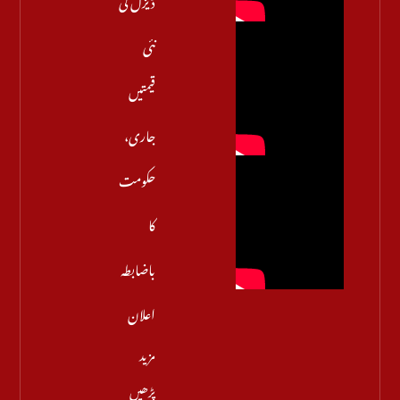
نئی
قیمتیں
جاری،
حکومت
کا
باضابطہ
اعلان
مزید
پڑھیں