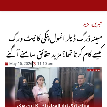
خبریں
,
مزید
مبینہ ڈرگ ڈیلر انمول پنکی کا نیٹ ورک
کیسے کام کرتا تھا؟ مزید حقائق سامنے آگئے
May 15, 2026
11:10 am