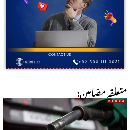
:متعلقہ مضامین