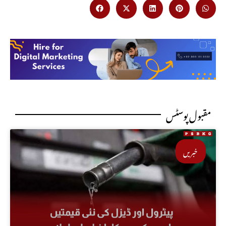
مقبول پوسٹس
خبریں