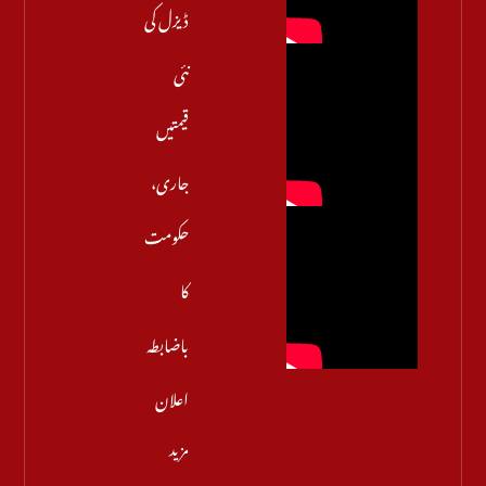
ڈیزل کی
نئی
قیمتیں
جاری،
حکومت
کا
باضابطہ
اعلان
مزید