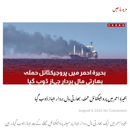
مزید پڑھیں
بحیرۂ احمر میں پروجیکٹائل حملہ، بھارتی مال بردار جہاز ڈوب گیا
August 5, 2026
No Comments
بحیرۂ احمر میں ایک بھارتی مال بردار جہاز پر مبینہ پروجیکٹائل حملے کے بعد جہاز ڈوب گیا۔ بین