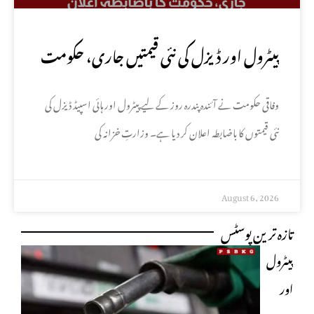
پیٹرول اور ڈیزل کی نئی قیمتیں جاری، حکومت
کا باضابطہ اعلان
وفاقی حکومت نے آئندہ پندرہ روز کے لیے پیٹرول اور ہائی اسپیڈ ڈیزل کی
نئی قیمتوں کا باضابطہ اعلان کر دیا ہے۔ وزارتِ خزانہ کی
August 6, 2026
تازہ ترین پوسٹس
پیٹرول
اور