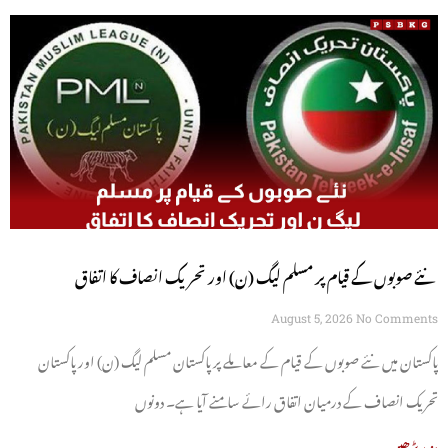
نئے صوبوں کے قیام پر مسلم لیگ (ن) اور تحریک انصاف کا اتفاق
August 5, 2026
No Comments
پاکستان میں نئے صوبوں کے قیام کے معاملے پر پاکستان مسلم لیگ (ن) اور پاکستان
تحریک انصاف کے درمیان اتفاق رائے سامنے آیا ہے۔ دونوں
مزید پڑھیں