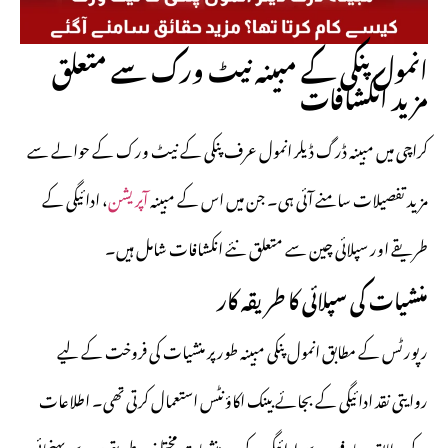
انمول پنکی کے مبینہ نیٹ ورک سے متعلق
مزید انکشافات
کراچی میں مبینہ ڈرگ ڈیلر انمول عرف پنکی کے نیٹ ورک کے حوالے سے
مزید تفصیلات سامنے آئی ہی۔ جن میں اس کے مبینہ
آپریشن
، ادائیگی کے
طریقے اور سپلائی چین سے متعلق نئے انکشافات شامل ہیں۔
منشیات کی سپلائی کا طریقہ کار
رپورٹس کے مطابق انمول پنکی مبینہ طور پر منشیات کی فروخت کے لیے
روایتی نقد ادائیگی کے بجائے بینک اکاؤنٹس استعمال کرتی تھی۔ اطلاعات
کے مطابق صارفین سے ادائیگی کے بعد منشیات مختلف طریقوں سے پہنچائی