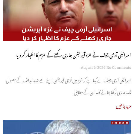
اسرائیلی آرمی چیف نے غزہ آپریشن جاری رکھنے کے عزم کا اظہار کر دیا
August 6, 2026
No Comments
اسرائیلی آرمی چیف نے کہا ہے کہ غزہ میں فوجی آپریشن اپنے طے شدہ اہداف کے حصول
تک جاری رکھا جائے گا۔ ان کے مطابق
مزید پڑھیں