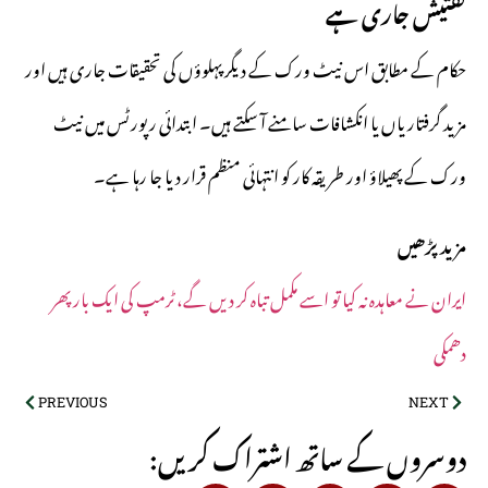
تفتیش جاری ہے
حکام کے مطابق اس نیٹ ورک کے دیگر پہلوؤں کی تحقیقات جاری ہیں اور
مزید گرفتاریاں یا انکشافات سامنے آ سکتے ہیں۔ ابتدائی رپورٹس میں نیٹ
ورک کے پھیلاؤ اور طریقہ کار کو انتہائی منظم قرار دیا جا رہا ہے۔
مزید پڑھیں
ایران نے معاہدہ نہ کیا تو اسے مکمل تباہ کر دیں گے، ٹرمپ کی ایک بار پھر
دھمکی
PREVIOUS
NEXT
:دوسروں کے ساتھ اشتراک کریں