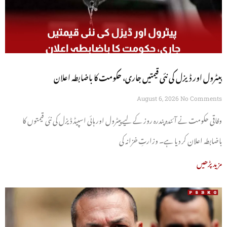
پیٹرول اور ڈیزل کی نئی قیمتیں جاری، حکومت کا باضابطہ اعلان
August 6, 2026
No Comments
وفاقی حکومت نے آئندہ پندرہ روز کے لیے پیٹرول اور ہائی اسپیڈ ڈیزل کی نئی قیمتوں کا
باضابطہ اعلان کر دیا ہے۔ وزارتِ خزانہ کی
مزید پڑھیں