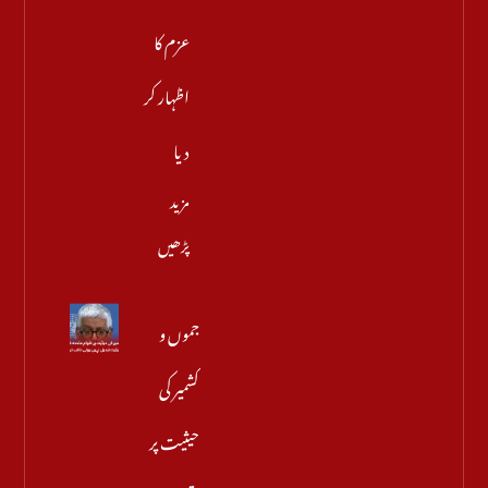
عزم کا
اظہار کر
دیا
مزید
پڑھیں
جموں و
کشمیر کی
حیثیت پر