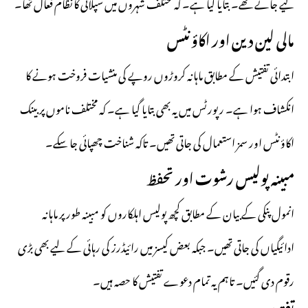
کیے جاتے تھے۔ بتایا گیا ہے۔ کہ مختلف شہروں میں سپلائی کا نظام فعال تھا۔
مالی لین دین اور اکاؤنٹس
ابتدائی تفتیش کے مطابق ماہانہ کروڑوں روپے کی منشیات فروخت ہونے کا
انکشاف ہوا ہے۔ رپورٹس میں یہ بھی بتایا گیا ہے۔ کہ مختلف ناموں پر بینک
اکاؤنٹس اور سمز استعمال کی جاتی تھیں۔ تاکہ شناخت چھپائی جا سکے۔
مبینہ پولیس رشوت اور تحفظ
انمول پنکی کے بیان کے مطابق کچھ پولیس اہلکاروں کو مبینہ طور پر ماہانہ
ادائیگیاں کی جاتی تھیں۔ جبکہ بعض کیسز میں رائیڈرز کی رہائی کے لیے بھی بڑی
رقوم دی گئیں۔ تاہم یہ تمام دعوے تفتیش کا حصہ ہیں۔