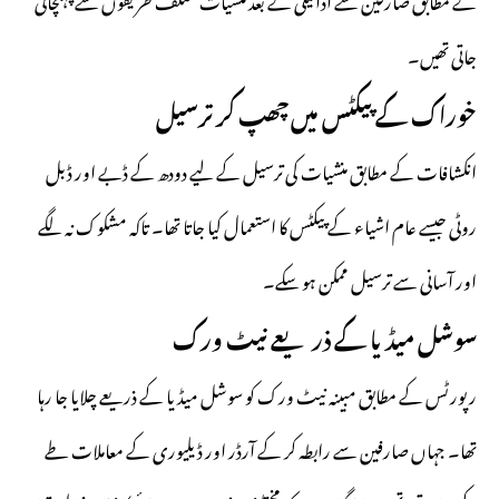
جاتی تھیں۔
خوراک کے پیکٹس میں چھپ کر ترسیل
انکشافات کے مطابق منشیات کی ترسیل کے لیے دودھ کے ڈبے اور ڈبل
روٹی جیسے عام اشیاء کے پیکٹس کا استعمال کیا جاتا تھا۔ تاکہ مشکوک نہ لگے
اور آسانی سے ترسیل ممکن ہو سکے۔
سوشل میڈیا کے ذریعے نیٹ ورک
رپورٹس کے مطابق مبینہ نیٹ ورک کو سوشل میڈیا کے ذریعے چلایا جا رہا
تھا۔ جہاں صارفین سے رابطہ کر کے آرڈر اور ڈیلیوری کے معاملات طے