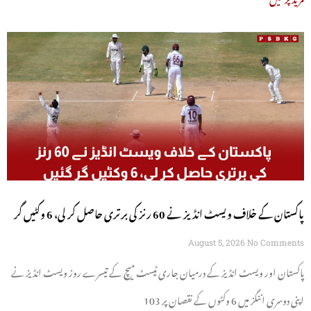
پاکستان کے خلاف ویسٹ انڈیز نے 60 رنز کی برتری حاصل کر لی، 6 وکٹیں گر
گئیں
August 5, 2026
No Comments
پاکستان اور ویسٹ انڈیز کے درمیان جاری ٹیسٹ میچ کے تیسرے روز ویسٹ انڈیز نے
اپنی دوسری اننگز میں 6 وکٹوں کے نقصان پر 103