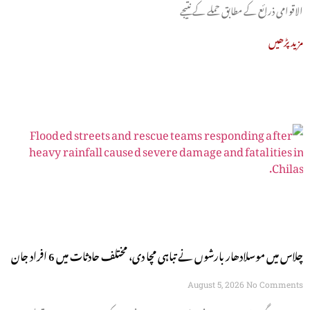
الاقوامی ذرائع کے مطابق حملے کے نتیجے
مزید پڑھیں
چلاس میں موسلادھار بارشوں نے تباہی مچا دی، مختلف حادثات میں 6 افراد جان
سے گئے
August 5, 2026
No Comments