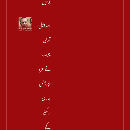
پڑھیں
اسرائیلی
آرمی
چیف
نے غزہ
آپریشن
جاری
رکھنے
کے