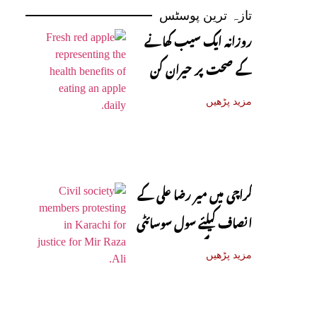
تازہ ترین پوسٹس
روزانہ ایک سیب کھانے
کے صحت پر حیران کن
فوائد، ماہرین نے بتا دیے
مزید پڑھیں
کراچی میں میر رضا علی کے
انصاف کیلئے سول سوسائٹی
سڑکوں پر آ گئی
مزید پڑھیں