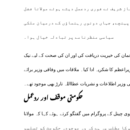
ز شریف نے فوری ردعمل دیتے ہوئے مولانا فضل
 پہنچے، جہاں دونوں رہنماؤں کے درمیان ملکی
سیاسی منظرنامے پر تبادلہ خیال ہوا۔
رحمان کی خیریت دریافت کی اور ان کی صحت کے لیے نیک
یراعظم کا شکریہ ادا کیا۔ ملاقات میں وفاقی وزیر برائے
 وزیر اطلاعات و نشریات عطااللہ تارڑ بھی موجود تھے۔
حکومتی موقف اور ردعمل
ی چینل کے پروگرام میں گفتگو کرتے ہوئے کہا کہ مولانا
کی ہے، جس کا مطلب یہ ہے کہ وہ موجودہ حکومت کو تسلیم