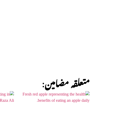
:متعلقہ مضامین