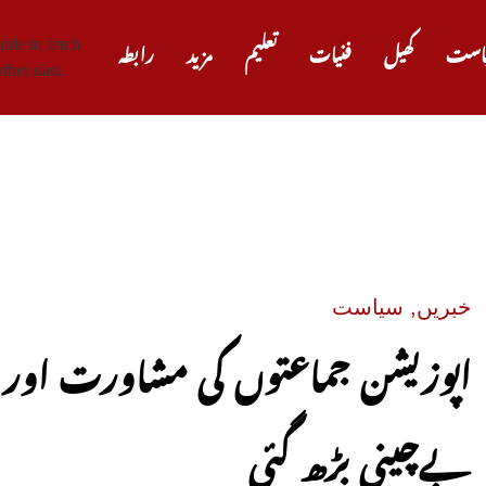
ble to fetch
است
کھیل
فنیات
تعلیم
مزید
رابطہ
ther data.
صدر ٹرم
خبریں
,
سیاست
اپوزیشن جماعتوں کی مشاورت اور 
بےچینی بڑھ گئی