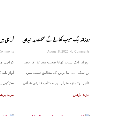
روزانہ ایک سیب کھانے کے صحت پر حیران
کراچی میں
Comments
August 8, 2026
No Comments
کن فوائد، ماہرین نے بتا دیے
سوسائٹی س
روزانہ ایک سیب کھانا صحت مند غذا کا حصہ
کراچی می
بن سکتا ہے۔ ماہرین کے مطابق سیب میں
آواز بلند
فائبر، وٹامنز، منرلز اور مختلف قدرتی غذائی
سڑکوں پر
اجزا
مزید پڑھیں
مزید پڑھی