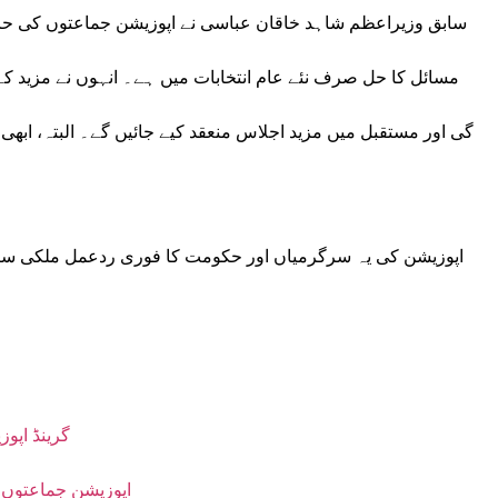
سابق وزیراعظم شاہد خاقان عباسی نے اپوزیشن جماعتوں کی حالی
مسائل کا حل صرف نئے عام انتخابات میں ہے۔ انہوں نے مزید ک
گی اور مستقبل میں مزید اجلاس منعقد کیے جائیں گے۔ البتہ، ابھی
اپوزیشن کی یہ سرگرمیاں اور حکومت کا فوری ردعمل ملکی سی
گرینڈ اپو
اپوزیشن جماعتوں ک