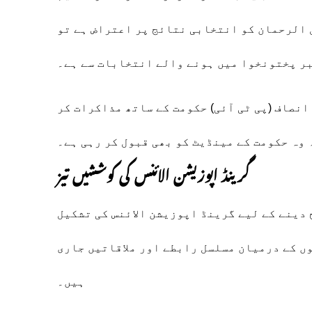
ل الرحمان کو انتخابی نتائج پر اعتراض ہے تو
بر پختونخوا میں ہونے والے انتخابات سے ہے۔
انصاف (پی ٹی آئی) حکومت کے ساتھ مذاکرات کر
ہ وہ حکومت کے مینڈیٹ کو بھی قبول کر رہی ہے۔
گرینڈ اپوزیشن الائنس کی کوششیں تیز
دینے کے لیے گرینڈ اپوزیشن الائنس کی تشکیل
وں کے درمیان مسلسل رابطے اور ملاقاتیں جاری
ہیں۔