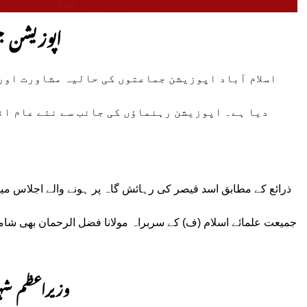
اپوزیشن 
اسلام آباد اپوزیشن جماعتوں کی حالیہ مشاورت اور 
دیا ہے۔ اپوزیشن رہنماؤں کی جانب سے نئے عام ان
ذرائع کے مطابق اسد قیصر کی رہائش گاہ پر ہونے والے اجلاس 
جمیعت علمائے اسلام (ف) کے سربراہ مولانا فضل الرحمان بھی 
وزیراعظم شہب