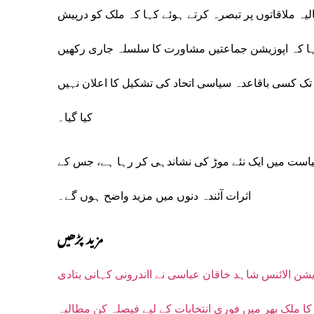
ہ ملاقاتوں پر تبصرہ کرتے ہوئے کہا کہ ملک کو درپیش
ہا کہ اپوزیشن جماعتیں مشاورت کا سلسلہ جاری رکھیں
 تک کسی باقاعدہ سیاسی اتحاد کی تشکیل کا اعلان نہیں
کیا گیا۔
است میں ایک نئے موڑ کی نشاندہی کر رہا ہے، جس کے
اثرات آئندہ دنوں میں مزید واضح ہوں گے۔
مزید پڑھیں
زیشن الائنس شاہد خاقان عباسی نے ااندرونی کہانی بتادی
ا ملک بھر میں فوری انتخابات کے لیے فیصلہ کن مطالبہ