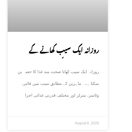
روزانہ ایک سیب کھانے کے
صحت پر حیران کن فوائد، ماہرین
روزانہ ایک سیب کھانا صحت مند غذا کا حصہ بن
نے بتا دیے
سکتا ہے۔ ماہرین کے مطابق سیب میں فائبر،
وٹامنز، منرلز اور مختلف قدرتی غذائی اجزا
August 8, 2026