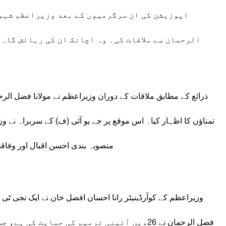
اپوزیشن کی ان سرگرمیوں کے بعد وزیراعظم شہبا
الرحمان سے ملاقات کی۔ وہ اچانک ان کی رہائش گاہ
ذرائع کے مطابق ملاقات کے دوران وزیراعظم نے مولانا فضل ال
تمناؤں کا اظہار کیا۔ اس موقع پر جے یو آئی (ف) کے سربراہ نے وز
منصوبہ بندی احسن اقبال اور وفاقی
وزیراعظم کے کوآرڈینیٹر رانا احسان افضل خان نے ایک نجی ٹی و
فضل الرحمان نے 26ویں آئینی ترمیم کی حمایت 