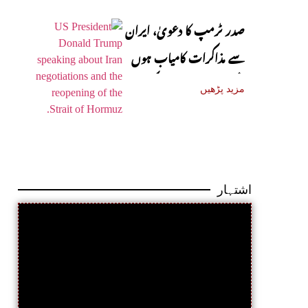
صدر ٹرمپ کا دعویٰ، ایران
سے مذاکرات کامیاب ہوں
گے، آبنائے ہرمز جلد کھل
مزید پڑھیں
جائے گی
اشتہار