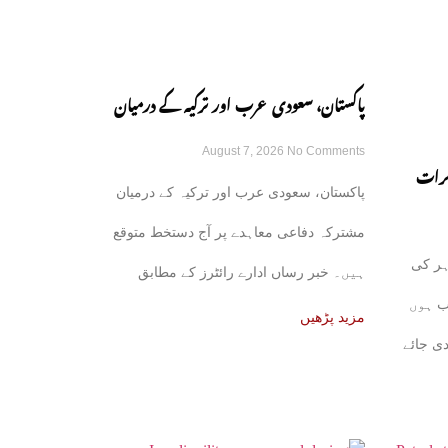
پاکستان، سعودی عرب اور ترکیہ کے درمیان
August 7, 2026
No Comments
مشترکہ دفاعی معاہدہ آج متوقع
کرات
پاکستان، سعودی عرب اور ترکیہ کے درمیان
ھل جائے
مشترکہ دفاعی معاہدے پر آج دستخط متوقع
ہر کی
ہیں۔ خبر رساں ادارے رائٹرز کے مطابق
ب ہوں
علاقائی ذرائع نے بتایا
مزید پڑھیں
دی جائے