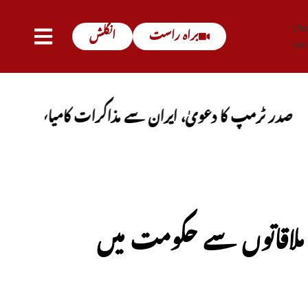
Una
براہ راست
انگلش
wea
پ کا دعویٰ، ایران سے مذاکرات کامیاب ہوں گے، آبنائے
ملاقاتوں سے حکومت میں