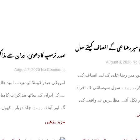
 میر رضا علی کے انصاف کیلئے سول
صدر ٹرمپ کا دعویٰ، ایران سے مذا
August 8, 2026
No 
ڑکوں پر آ گئی
August 7, 2026
No Comments
کامیاب ہوں گے، آبنائے ہرمز جلد ک
ں میر رضا علی کے لیے انصاف کی
امریکی صدر ڈونلڈ ٹرمپ نے امید ظا
گی
 کرتے ہوئے سول سوسائٹی کے افراد
ہے کہ ایران کے ساتھ مذاکرات کامیا
 نکل آئے۔ مظاہرین نے واقعے کی
گے اور آبنائے ہرمز جلد دوبارہ کھول 
ں
مزید پڑھیں