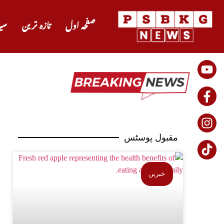
صفحہ اول
تازہ ترین
سی
مقبول پوسٹس
خبریں