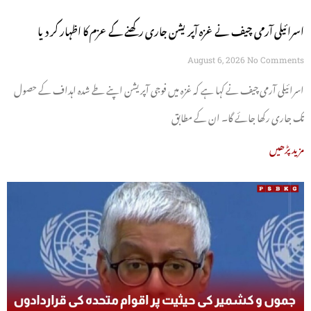
اسرائیلی آرمی چیف نے غزہ آپریشن جاری رکھنے کے عزم کا اظہار کر دیا
August 6, 2026
No Comments
اسرائیلی آرمی چیف نے کہا ہے کہ غزہ میں فوجی آپریشن اپنے طے شدہ اہداف کے حصول
تک جاری رکھا جائے گا۔ ان کے مطابق
مزید پڑھیں