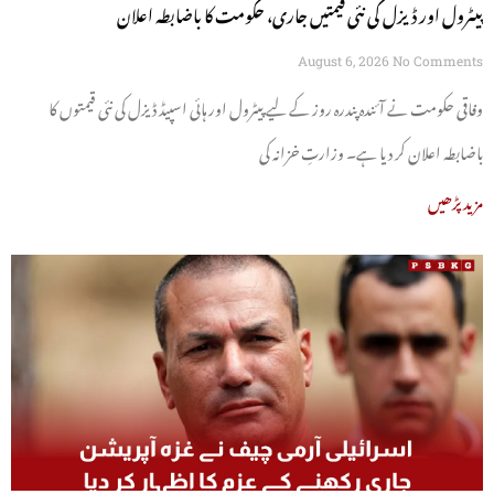
پیٹرول اور ڈیزل کی نئی قیمتیں جاری، حکومت کا باضابطہ اعلان
August 6, 2026
No Comments
وفاقی حکومت نے آئندہ پندرہ روز کے لیے پیٹرول اور ہائی اسپیڈ ڈیزل کی نئی قیمتوں کا
باضابطہ اعلان کر دیا ہے۔ وزارتِ خزانہ کی
مزید پڑھیں