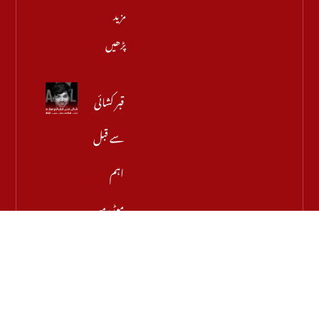
مزید
پڑھیں
قبر کشائی
سے قبل
اہم
موڑ، میر
رضا کے
والد نے
اجازت