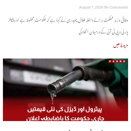
چوہدری
August 7, 2026
No Comments
وفاقی وزیر مملکت برائے داخلہ طلال چوہدری نے کہا ہے کہ حکومت محفوظ ہے اور پیپلز
پارٹی و پی ٹی آئی کے درمیان اتحاد کی
مزید پڑھیں