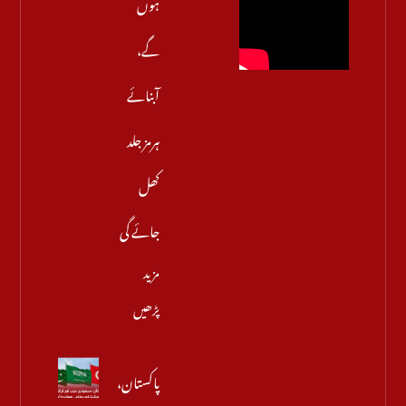
ہوں
گے،
آبنائے
ہرمز جلد
کھل
جائے گی
مزید
پڑھیں
پاکستان،