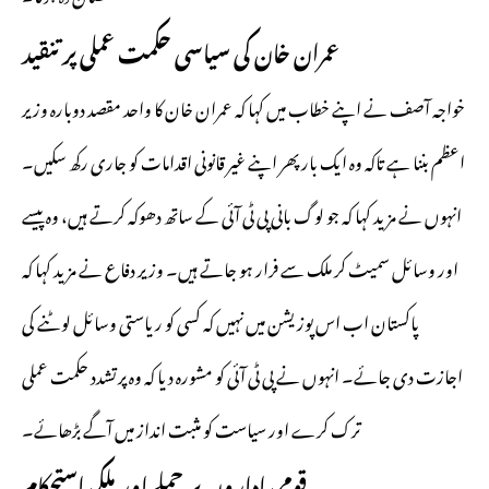
عمران خان کی سیاسی حکمت عملی پر تنقید
خواجہ آصف نے اپنے خطاب میں کہا کہ عمران خان کا واحد مقصد دوبارہ وزیر
اعظم بننا ہے تاکہ وہ ایک بار پھر اپنے غیر قانونی اقدامات کو جاری رکھ سکیں۔
انہوں نے مزید کہا کہ جو لوگ بانی پی ٹی آئی کے ساتھ دھوکہ کرتے ہیں، وہ پیسے
اور وسائل سمیٹ کر ملک سے فرار ہو جاتے ہیں۔ وزیر دفاع نے مزید کہا کہ
پاکستان اب اس پوزیشن میں نہیں کہ کسی کو ریاستی وسائل لوٹنے کی
اجازت دی جائے۔ انہوں نے پی ٹی آئی کو مشورہ دیا کہ وہ پرتشدد حکمت عملی
ترک کرے اور سیاست کو مثبت انداز میں آگے بڑھائے۔
قومی اداروں پر حملے اور ملکی استحکام