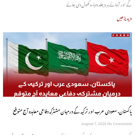
گے اور آبنائے ہرمز جلد دوبارہ کھول دی جائے
مزید پڑھیں
پاکستان، سعودی عرب اور ترکیہ کے درمیان مشترکہ دفاعی معاہدہ آج متوقع
August 7, 2026
No Comments