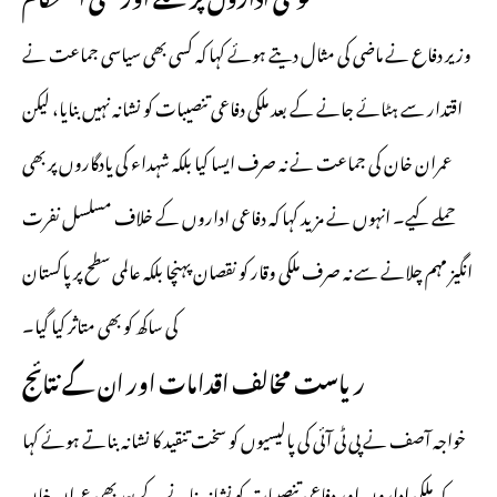
وزیر دفاع نے ماضی کی مثال دیتے ہوئے کہا کہ کسی بھی سیاسی جماعت نے
اقتدار سے ہٹائے جانے کے بعد ملکی دفاعی تنصیبات کو نشانہ نہیں بنایا، لیکن
عمران خان کی جماعت نے نہ صرف ایسا کیا بلکہ شہداء کی یادگاروں پر بھی
حملے کیے۔ انہوں نے مزید کہا کہ دفاعی اداروں کے خلاف مسلسل نفرت
انگیز مہم چلانے سے نہ صرف ملکی وقار کو نقصان پہنچا بلکہ عالمی سطح پر پاکستان
کی ساکھ کو بھی متاثر کیا گیا۔
ریاست مخالف اقدامات اور ان کے نتائج
خواجہ آصف نے پی ٹی آئی کی پالیسیوں کو سخت تنقید کا نشانہ بناتے ہوئے کہا
کہ ملکی اداروں اور دفاعی تنصیبات کو نشانہ بنانے کے بعد بھی عمران خان