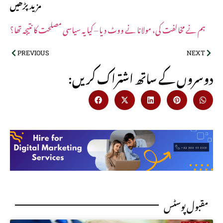
مزید پڑھیں
ہم نے مخالفت کی، مولانا نے ووٹ دیا – کیا یہ سیاسی مصلحت کا نتیجہ تھا؟
PREVIOUS
NEXT
:دوسروں کے ساتھ اشتراک کریں
مقبول پوسٹس