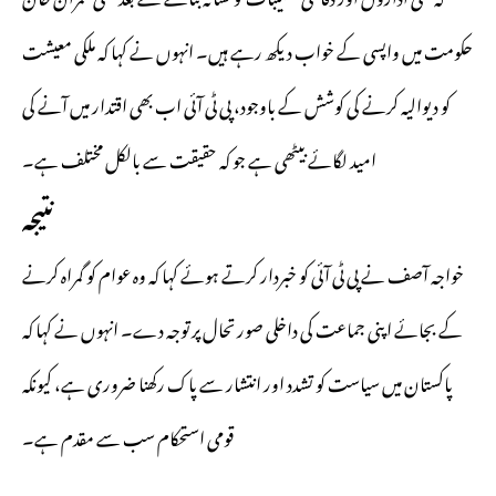
حکومت میں واپسی کے خواب دیکھ رہے ہیں۔ انہوں نے کہا کہ ملکی معیشت
کو دیوالیہ کرنے کی کوشش کے باوجود، پی ٹی آئی اب بھی اقتدار میں آنے کی
امید لگائے بیٹھی ہے جو کہ حقیقت سے بالکل مختلف ہے۔
نتیجہ
خواجہ آصف نے پی ٹی آئی کو خبردار کرتے ہوئے کہا کہ وہ عوام کو گمراہ کرنے
کے بجائے اپنی جماعت کی داخلی صورتحال پر توجہ دے۔ انہوں نے کہا کہ
پاکستان میں سیاست کو تشدد اور انتشار سے پاک رکھنا ضروری ہے، کیونکہ
قومی استحکام سب سے مقدم ہے۔