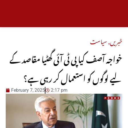
خبریں
,
سیاست
خواجہ آصف کیا پی ٹی آئی گھٹیا مقاصد کے
لیے لوگوں کو استعمال کر رہی ہے؟
February 7, 2025
2:17 pm