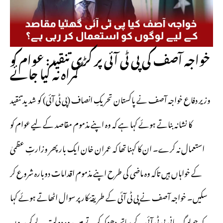
خواجہ آصف کی پی ٹی آئی پر کڑی تنقید: عوام کو
گمراہ نہ کیا جائے
وزیر دفاع خواجہ آصف نے پاکستان تحریکِ انصاف (پی ٹی آئی) کو شدید تنقید
کا نشانہ بناتے ہوئے کہا ہے کہ وہ اپنے مذموم مقاصد کے لیے عوام کو
استعمال نہ کرے۔ ان کا کہنا تھا کہ عمران خان ایک بار پھر وزارتِ عظمیٰ
کے خواہاں ہیں تاکہ وہ ماضی کی طرح اپنے مذموم اقدامات دوبارہ شروع کر
سکیں۔ خواجہ آصف نے پی ٹی آئی کے طریقۂ کار پر سوال اٹھاتے ہوئے کہا
کہ جو لوگ بانی پی ٹی آئی کے ساتھ دھوکہ کرتے ہیں، وہ دولت لے کر بیرونِ