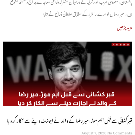
پاکستان، سعودی عرب اور ترکیہ کے درمیان مشترکہ دفاعی معاہدے پر آج دستخط متوقع
ہیں۔ خبر رساں ادارے رائٹرز کے مطابق علاقائی ذرائع نے بتایا
مزید پڑھیں
قبر کشائی سے قبل اہم موڑ، میر رضا کے والد نے اجازت دینے سے انکار کر دیا
August 7, 2026
No Comments