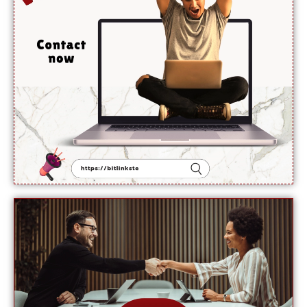
اجازت
دینے
سے
انکار کر
دیا