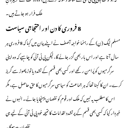
ملک فرار ہو جاتے ہیں۔
8 فروری کا دن اور احتجاجی سیاست
مسلم لیگ (ن) کے رہنما خواجہ آصف نے اپنے بیان میں کہا کہ 8 فروری ہر
سال آتا ہے اور اس بار بھی گزر جائے گا، لیکن پی ٹی آئی کو چاہیے کہ وہ اپنی
سرگرمیوں کو پُرامن رکھے اور کسی بھی قسم کے تشدد یا توڑ پھوڑ سے گریز
کرے۔ ان کا کہنا تھا کہ ہر جماعت کو سیاسی سرگرمیوں کا حق حاصل ہے، مگر
اس کا مطلب یہ نہیں کہ ملک اور قوم کو نقصان پہنچایا جائے۔ انہوں نے
خبردار کیا کہ کسی بھی قسم کے پرتشدد اقدامات کا نتیجہ خود پی ٹی آئی کے لیے ہی
نقصان دہ ہوگا۔