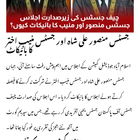
جسٹس منصور علی شاہ اور جسٹس منیب اختر
کا بائیکاٹ
اسلام آباد جوڈیشل کمیشن کے اجلاس میں اہم پیش رفت سامنے آئی، جہاں
جسٹس منصور علی شاہ اور جسٹس منیب اختر نے شرکت نہ کرنے کا فیصلہ
کرتے ہوئے اجلاس کا بائیکاٹ کر دیا۔ اس اجلاس کی صدارت چیف
جسٹس آف پاکستان جسٹس یحییٰ آفریدی کر رہے تھے، جس میں سپریم کورٹ
میں آٹھ نئے ججز کی تقرری پر غور کیا جانا تھا۔