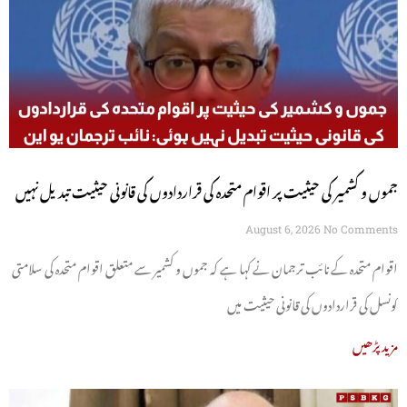
جموں و کشمیر کی حیثیت پر اقوام متحدہ کی قراردادوں کی قانونی حیثیت تبدیل نہیں
ہوئی: نائب ترجمان یو این
August 6, 2026
No Comments
اقوام متحدہ کے نائب ترجمان نے کہا ہے کہ جموں و کشمیر سے متعلق اقوام متحدہ کی سلامتی
کونسل کی قراردادوں کی قانونی حیثیت میں
مزید پڑھیں