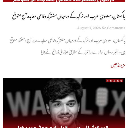
پاکستان، سعودی عرب اور ترکیہ کے درمیان مشترکہ دفاعی معاہدہ آج متوقع
August 7, 2026
No Comments
پاکستان، سعودی عرب اور ترکیہ کے درمیان مشترکہ دفاعی معاہدے پر آج دستخط متوقع
ہیں۔ خبر رساں ادارے رائٹرز کے مطابق علاقائی ذرائع نے بتایا
مزید پڑھیں