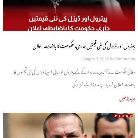
پیٹرول اور ڈیزل کی نئی قیمتیں جاری، حکومت کا باضابطہ اعلان
August 6, 2026
No Comments
وفاقی حکومت نے آئندہ پندرہ روز کے لیے پیٹرول اور ہائی اسپیڈ ڈیزل کی نئی قیمتوں کا
باضابطہ اعلان کر دیا ہے۔ وزارتِ خزانہ کی
مزید پڑھیں