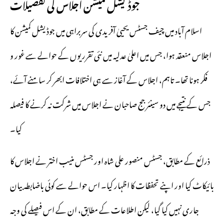
جوڈیشل کمیشن اجلاس کی تفصیلات
اسلام آباد میں چیف جسٹس یحییٰ آفریدی کی سربراہی میں جوڈیشل کمیشن کا
اجلاس منعقد ہوا، جس میں اعلیٰ عدلیہ میں نئی تقرریوں کے حوالے سے غور و
فکر ہونا تھا۔ تاہم، اجلاس کے آغاز سے ہی اختلافات ابھر کر سامنے آئے،
جس کے نتیجے میں دو سینئر جج صاحبان نے اجلاس میں شرکت نہ کرنے کا فیصلہ
کیا۔
ذرائع کے مطابق، جسٹس منصور علی شاہ اور جسٹس منیب اختر نے اجلاس کا
بائیکاٹ کیا اور اپنے تحفظات کا اظہار کیا۔ اس حوالے سے کوئی باضابطہ بیان
جاری نہیں کیا گیا، لیکن اطلاعات کے مطابق، ان کے اس فیصلے کی وجہ