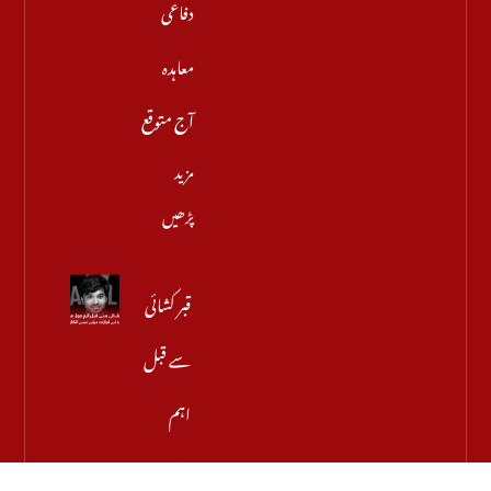
دفاعی
معاہدہ
آج متوقع
مزید
پڑھیں
قبر کشائی
سے قبل
اہم
موڑ، میر