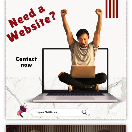
میر رضا
کے
والد
نے
اجازت
دینے
سے
انکار کر
دیا