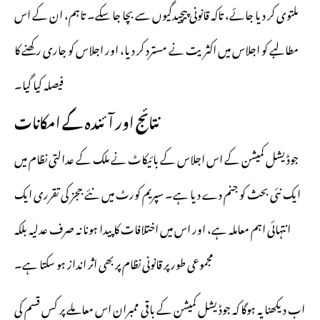
ملتوی کر دیا جائے، تاکہ قانونی پیچیدگیوں سے بچا جا سکے۔ تاہم، ان کے اس
مطالبے کو اجلاس میں اکثریت نے مسترد کر دیا، اور اجلاس کو جاری رکھنے کا
فیصلہ کیا گیا۔
نتائج اور آئندہ کے امکانات
جوڈیشل کمیشن کے اس اجلاس کے بائیکاٹ نے ملک کے عدالتی نظام میں
ایک نئی بحث کو جنم دے دیا ہے۔ سپریم کورٹ میں نئے ججز کی تقرری ایک
انتہائی اہم معاملہ ہے، اور اس میں اختلافات کا پیدا ہونا نہ صرف عدلیہ بلکہ
مجموعی طور پر قانونی نظام پر بھی اثر انداز ہو سکتا ہے۔
اب دیکھنا یہ ہوگا کہ جوڈیشل کمیشن کے باقی ممبران اس معاملے پر کس قسم کی