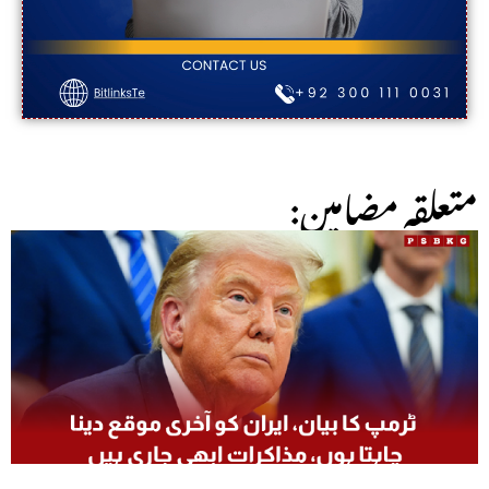
:متعلقہ مضامین