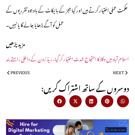
حکمت عملی اختیار کرتے ہیں اور کیا ججز کے بائیکاٹ کے باوجود تقرریوں کے
عمل کو آگے بڑھایا جائے گا یا نہیں۔
مزید پڑھیں
اسلام آباد میں وکلا کا احتجاج شدت اختیار کر گیا، ریڈ زون کے داخلی راستے بند
PREVIOUS
NEXT
:دوسروں کے ساتھ اشتراک کریں