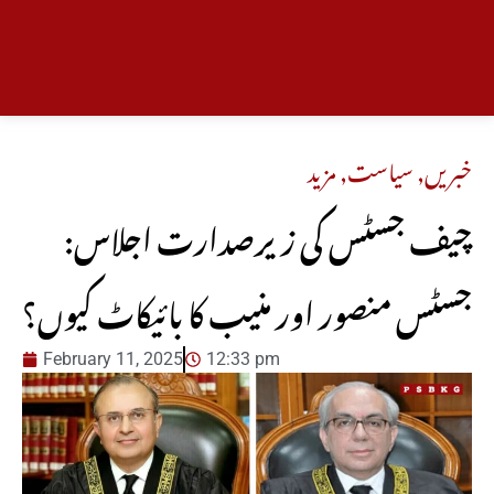
خبریں
,
سیاست
,
مزید
چیف جسٹس کی زیرصدارت اجلاس:
جسٹس منصور اور منیب کا بائیکاٹ کیوں؟
February 11, 2025
12:33 pm