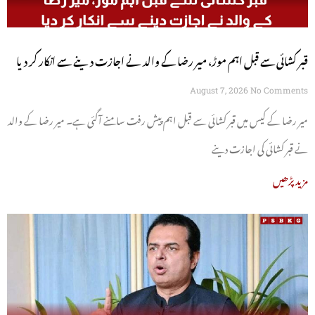
قبر کشائی سے قبل اہم موڑ، میر رضا کے والد نے اجازت دینے سے انکار کر دیا
August 7, 2026
No Comments
میر رضا کے کیس میں قبر کشائی سے قبل اہم پیش رفت سامنے آگئی ہے۔ میر رضا کے والد
نے قبر کشائی کی اجازت دینے
مزید پڑھیں