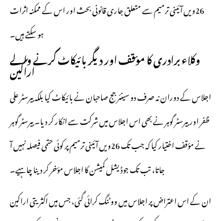
26ویں آئینی ترمیم سے متعلق جاری قانونی بحث اور اس کے ممکنہ اثرات
ہو سکتے ہیں۔
وکلاء برادری کا مؤقف اور دیگر بائیکاٹ کرنے والے
اراکین
اجلاس کے دوران نہ صرف دو سینئر جج صاحبان نے بائیکاٹ کیا بلکہ بیرسٹر علی
ظفر اور بیرسٹر گوہر نے بھی اس اجلاس میں شرکت سے انکار کر دیا۔ بیرسٹر گوہر
نے مؤقف اختیار کیا کہ جب تک 26ویں آئینی ترمیم پر کوئی حتمی فیصلہ نہیں آ
جاتا، تب تک جوڈیشل کمیشن کا اجلاس مؤخر کر دینا چاہیے۔
ان کے اس اعتراض پر اجلاس میں ووٹنگ کرائی گئی، جس میں اکثریتی اراکین