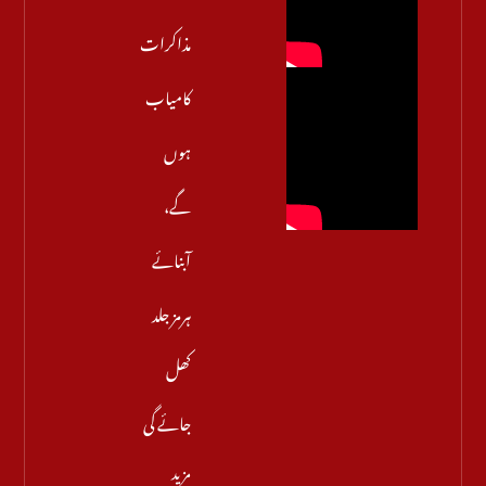
مذاکرات
کامیاب
ہوں
گے،
آبنائے
ہرمز جلد
کھل
جائے گی
مزید