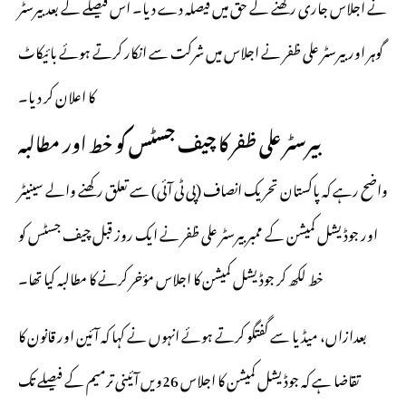
نے اجلاس جاری رکھنے کے حق میں فیصلہ دے دیا۔ اس فیصلے کے بعد بیرسٹر
گوہر اور بیرسٹر علی ظفر نے اجلاس میں شرکت سے انکار کرتے ہوئے بائیکاٹ
کا اعلان کر دیا۔
بیرسٹر علی ظفر کا چیف جسٹس کو خط اور مطالبہ
واضح رہے کہ پاکستان تحریک انصاف (پی ٹی آئی) سے تعلق رکھنے والے سینیٹر
اور جوڈیشل کمیشن کے ممبر بیرسٹر علی ظفر نے ایک روز قبل چیف جسٹس کو
خط لکھ کر جوڈیشل کمیشن کا اجلاس مؤخر کرنے کا مطالبہ کیا تھا۔
بعدازاں، میڈیا سے گفتگو کرتے ہوئے انہوں نے کہا کہ آئین اور قانون کا
تقاضا ہے کہ جوڈیشل کمیشن کا اجلاس 26ویں آئینی ترمیم کے فیصلے تک