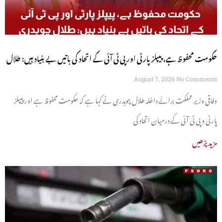
حکومت محفوظ ہے، پیپلز پارٹی اور پی ٹی آئی کے اتحاد کی باتیں بے بنیاد ہیں: طلال
چوہدری
August 7, 2026
No Comments
وفاقی وزیر مملکت برائے داخلہ طلال چوہدری نے کہا ہے کہ حکومت محفوظ ہے اور پیپلز
پارٹی و پی ٹی آئی کے درمیان اتحاد کی
مزید پڑھیں