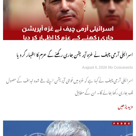
اسرائیلی آرمی چیف نے غزہ آپریشن جاری رکھنے کے عزم کا اظہار کر دیا
August 6, 2026
No Comments
اسرائیلی آرمی چیف نے کہا ہے کہ غزہ میں فوجی آپریشن اپنے طے شدہ اہداف کے حصول
تک جاری رکھا جائے گا۔ ان کے مطابق
مزید پڑھیں