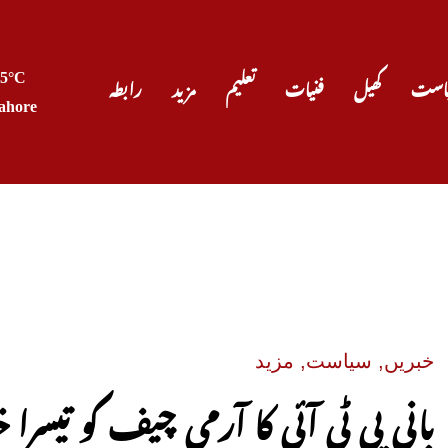
35°C
است
کھیل
فنیات
تعلیم
مزید
رابطہ
ahore
صدر ٹرمپ
خبریں
,
سیاست
,
مزید
بانی پی ٹی آئی کا آرمی چیف کو تیسرا خ