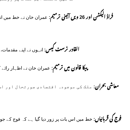
فراڈ الیکشن اور 26 ویں آئینی ترمیم:
القادر ٹرسٹ کیس:
انہوں نے اپنے مقدمات،
پیکا قانون میں ترمیم:
عمران خان نے اظہار رائے کی
معاشی بحران:
ملک کی موجودہ اقتصادی صورتحال اور اس 
فوج کی قربانیاں:
خط میں اس بات پر زور دیا گیا ہے کہ فوج کے جوا