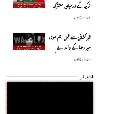
ترکیہ کے درمیان مشترکہ
دفاعی معاہدہ آج متوقع
مزید پڑھیں
قبر کشائی سے قبل اہم موڑ،
میر رضا کے والد نے
اجازت دینے سے انکار کر دیا
مزید پڑھیں
اشتہار