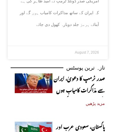
امریکی صدر ڈونلڈ ٹرمپ نے امید ظاہر کی ہے
آبنائے ہرمز جلد کھل جائے گی
کہ ایران کے ساتھ مذاکرات کامیاب ہوں گے اور
آبنائے ہرمز جلد دوبارہ کھول دی جائے
August 7, 2026
تازہ ترین پوسٹس
صدر ٹرمپ کا دعویٰ، ایران
سے مذاکرات کامیاب ہوں
گے، آبنائے ہرمز جلد کھل
مزید پڑھیں
جائے گی
پاکستان، سعودی عرب اور