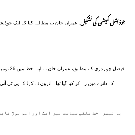
جوڈیشل کمیشن کی تشکیل:
عمران خان نے مطالبہ کیا کہ ایک جوڈیشل
فیصل چوہد
کے دائرے میں رہ کر کیا گیا تھا۔ انہوں نے کہا کہ پی ٹی 
یہ تیسرا خط ملکی سیاست میں ایک اور اہم موڑ ثابت