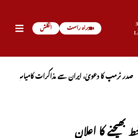
براہ راست
انگلش
L
 کا دعویٰ، ایران سے مذاکرات کامیاب ہوں گے، آبنائے 
ط بھیجنے کا اعلان