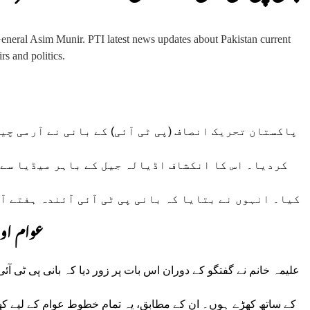
پاکستان تحریک انصاف (پی ٹی آئی) کے بانی نے آرمی چیف
کردیا۔ اس کا انکشاف اڈیالہ جیل کے باہر میڈیا سے 
کیا۔ انہوں نے بتایا کہ بانی پی ٹی آئی آئندہ ہفتے آ
عوام او
علیمہ خانم نے گفتگو کے دوران اس بات پر زور دیا کہ بانی پی ٹ
کے ساتھ کھڑے ہوں۔ ان کے مطابق، یہ تمام خطوط عوام کے لیے کھل