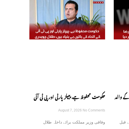
کے والد
حکومت محفوظ ہے، پیپلز پارٹی اور پی ٹی آئی
August 7, 2026
No Comments
کے اتحاد کی باتیں بے بنیاد ہیں: طلال چوہدری
 قبل
وفاقی وزیر مملکت برائے داخلہ طلال