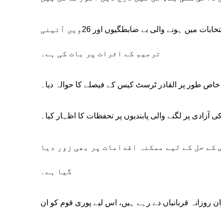
عمران خان نے خط میں انتخابات میں ہونے والی بے ضابطگیوں اور 26ویں آئینی
ترمیم کے اثرات پر بات کی ہے۔
 خاص طور پر القادر ٹرسٹ کیس کے فیصلے کا حوالہ دیا۔
 آزادی پر لگنے والی پابندیوں پر تحفظات کا اظہار کیا۔
کے حل کے لیے ممکنہ اقدامات پر بھی زور دیا
گیا ہے۔
ن روزانہ قربانیاں دے رہے ہیں، اس لیے پوری قوم کو ان