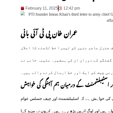
February 11, 2025
12:42 pm
عمران خان پی ٹی آئی بانی
 جنرل عاصم منیر کو تیسرا خط لکھنے کا اعلان
گفتگو کے دوران ان کی ہمشیرہ علیمہ خانم نے
رمی چیف کو ایک اور خط ارسال کرنے والے ہیں۔
ر اسٹیبلشمنٹ کے درمیان ہم آہنگی کی خواہش
ی آئی کی خواہش ہے کہ اسٹیبلشمنٹ اور چیف جسٹس عوام
ے ہیں اور لوگ انہیں پڑھ رہے ہیں۔ انہوں نے مزید کہا