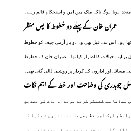
د ہونا ہوگا تاکہ ملک میں امن و استحکام قائم رہے۔
عمران خان کے پہلے دو خطوط کا پس منظر
لکھا ہو۔ اس سے قبل بھی وہ دو بار آرمی چیف کو خطوط
ر اپنے خیالات کا اظہار کیا تھا۔ عمران خان کے خطوط
 مسائل اور اداروں کے کردار پر روشنی ڈالی گئی تھی۔
ل چوہدری کی وضاحت اور خط کے اہم نکات
 میڈیا سے گفتگو کرتے ہوئے اس بات کی تصدیق
راعظم ایک اور خط بھیجا ہے۔ انہوں نے کہا کہ
 ڈالی گئی ہے، جن میں درج ذیل امور شامل ہیں