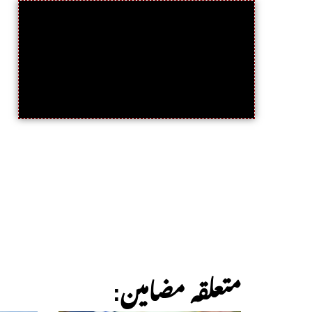
:متعلقہ مضامین