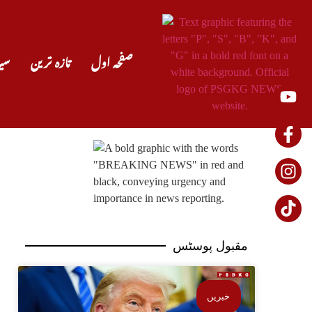
صفحہ اول
تازہ ترین
سی
مقبول پوسٹس
خبریں