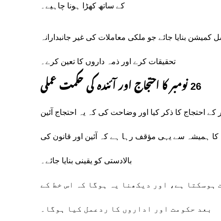
کے ساتھ کھڑا ہونا چاہیے۔
 کمیشن بنایا جائے جو ملکی معاملات کی غیر جانبدارانہ
تحقیقات کرے اور ذمہ داروں کا تعین کرے۔
26 نومبر کا احتجاج اور آئندہ کی حکمت عملی
ری کے مطابق، عمران خان نے اپنے خط میں 26 نومبر کے احتجاج کا ذکر کیا اور وضاحت کی کہ یہ احتجاج آئین
آئی کا ہمیشہ سے یہی مؤقف رہا ہے کہ آئین اور قانون کی
بالادستی کو یقینی بنایا جائے۔
 ہوسکتا ہے، اور دیکھنا یہ ہوگا کہ اس خط کے
بعد حکومت اور اداروں کا ردعمل کیا ہوگا۔