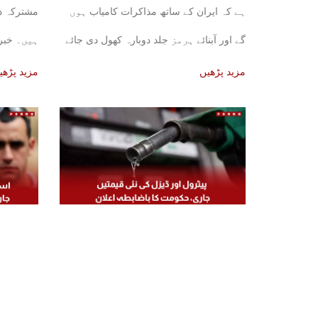
ہے کہ ایران کے ساتھ مذاکرات کامیاب ہوں
مشترکہ د
گے اور آبنائے ہرمز جلد دوبارہ کھول دی جائے
ہیں۔ خبر 
علاقائی ذرا
مزید پڑھیں
مزید پڑھی