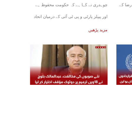
رضا کے
چوہدری نے کہا ہے کہ حکومت محفوظ ہے
اور پیپلز پارٹی و پی ٹی آئی کے درمیان اتحاد
کی
مزید پڑھیں