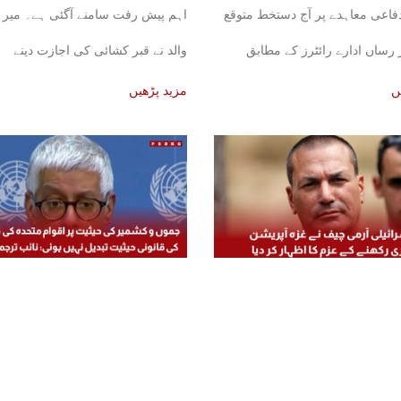
فاعی معاہدے پر آج دستخط متوقع
اہم پیش رفت سامنے آگئی ہے۔ میر 
رساں ادارے رائٹرز کے مطابق
والد نے قبر کشائی کی اجازت دینے
ئع نے بتایا
ں
مزید پڑھیں