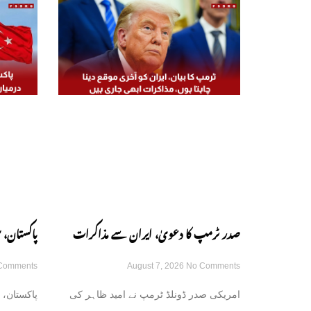
صدر ٹرمپ کا دعویٰ، ایران سے مذاکرات
پاکستان، 
Comments
August 7, 2026
No Comments
کامیاب ہوں گے، آبنائے ہرمز جلد کھل جائے
مشترکہ دف
امریکی صدر ڈونلڈ ٹرمپ نے امید ظاہر کی
پاکستان، 
گی