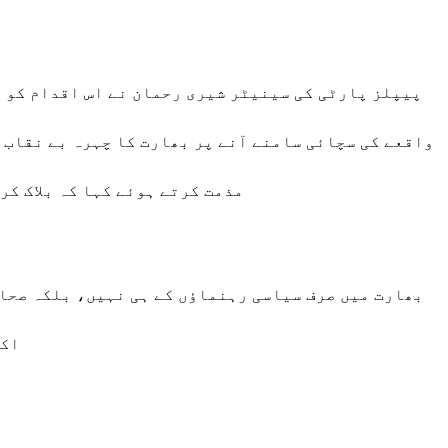
پیپلز پارٹی کی سینیٹر شیری رحمان نے اس اقدام کو 
واقعے کی سچائی سامنے آنے پر بھارت کا چہرہ بے نقاب 
مذمت کرتے ہوئے کہا کہ بلاک کر
بھارت میں صرف سیاسی رہنماؤں کے ہی نہیں، بلکہ صحا
اکا