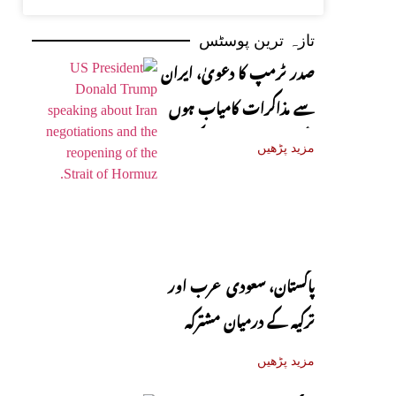
تازہ ترین پوسٹس
صدر ٹرمپ کا دعویٰ، ایران
سے مذاکرات کامیاب ہوں
گے، آبنائے ہرمز جلد کھل
مزید پڑھیں
جائے گی
پاکستان، سعودی عرب اور
ترکیہ کے درمیان مشترکہ
دفاعی معاہدہ آج متوقع
مزید پڑھیں