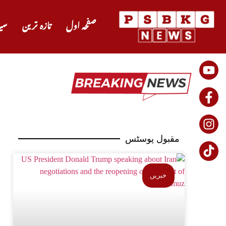
صفحہ اول
تازہ ترین
سی
مقبول پوسٹس
خبریں