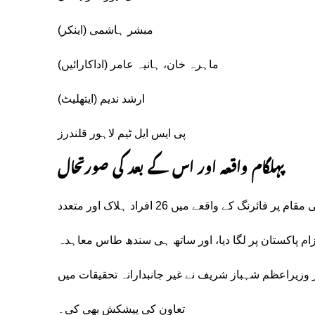
مبشر ہاشمی (اینکر)
ماہرہ خان، ہانیہ عامر (اداکارائیں)
ارشد ندیم (ایتھلیٹ)
پی ایس ایل ٹیم لاہور قلندرز
پہلگام واقعہ اور اس کے بعد کی صورتحال
22 اپریل کو مقبوضہ کشمیر کے علاقے پہلگام میں ایک سیاحتی مقام پر فائرنگ کے واقعے میں 26 افراد ہلاک اور متعدد
ام پاکستان پر لگا دیا، اور ساتھ ہی سندھ طاس معاہدہ
وزیراعظم شہباز شریف نے غیر جانبدارانہ تحقیقات میں
تعاون کی پیشکش بھی کی۔