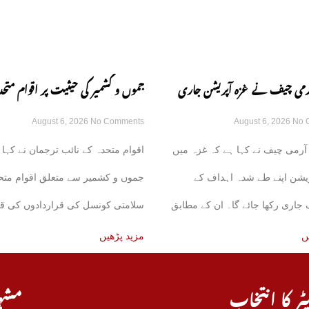
 آرمی چیف نے غزہ آپریشن جاری
جموں و کشمیر کی حیثیت پر اقوام متحد
August 6, 2026
No Comments
August 6, 2026
No 
زم کا اظہار کر دیا
قراردادوں کی قانونی حیثیت تبدیل نہی
آرمی چیف نے کہا ہے کہ غزہ میں
اقوام متحدہ کے نائب ترجمان نے کہا 
نائب ترجمان یو این
یشن اپنے طے شدہ اہداف کے
جموں و کشمیر سے متعلق اقوام متح
اری رکھا جائے گا۔ ان کے مطابق
سلامتی کونسل کی قراردادوں کی قا
حیثیت میں
ں
مزید پڑھیں
ٹر کا انتخاب
مشہ