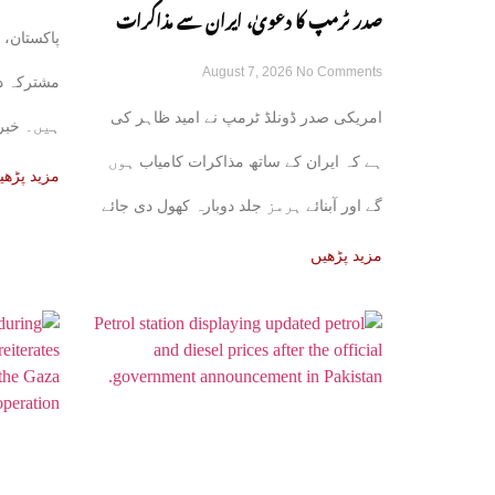
صدر ٹرمپ کا دعویٰ، ایران سے مذاکرات
پاکستان، 
August 7, 2026
No Comments
کامیاب ہوں گے، آبنائے ہرمز جلد کھل جائے
مشترکہ د
امریکی صدر ڈونلڈ ٹرمپ نے امید ظاہر کی
ہیں۔ خبر 
گی
ہے کہ ایران کے ساتھ مذاکرات کامیاب ہوں
علاقائی ذرا
مزید پڑھی
گے اور آبنائے ہرمز جلد دوبارہ کھول دی جائے
مزید پڑھیں