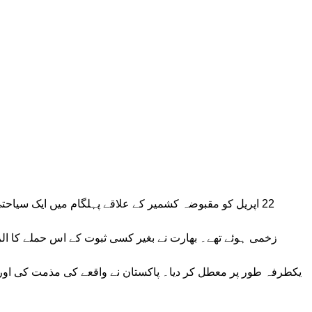
زخمی ہوئے تھے۔ بھارت نے بغیر کسی ثبوت کے اس حملے کا الز
یکطرفہ طور پر معطل کر دیا۔ پاکستان نے واقعے کی مذمت کی اور 