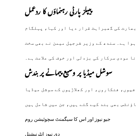
پیپلز پارٹی رہنماؤں کا ردعمل
بھارت کی گھبراہٹ قرار دیا اور کہا، پہلگام
ہوا ہے۔ سندھ کے وزیر شرجیل میمن نے بھی سخت
نا مودی سرکار کی بزدلی اور خوف کی علامت ہے۔
سوشل میڈیا پر وسیع پیمانے پر بندش
فیوں، فنکاروں، اور کھلاڑیوں کے سوشل میڈیا
ؤنٹس بھی بند کیے گئے ہیں، جن میں شامل ہیں
جیو نیوز اور اس کا سیگمنٹ سچوئیشن روم
دی نیوز انٹرنیشنل