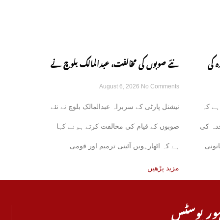
ہ کی
نئے صوبوں کی مخالفت، عبدالمالک بلوچ نے
August 6, 2026
No Comments
ں ہوئی:
اٹھارہویں ترمیم پر دوٹوک مؤقف اختیار کر
ہے کہ
نیشنل پارٹی کے سربراہ عبدالمالک بلوچ نے نئے
لیا
دہ کی
صوبوں کے قیام کی مخالفت کرتے ہوئے کہا
نونی
ہے کہ اٹھارہویں آئینی ترمیم اور قومی
مالیاتی کمیشن
مزید پڑھیں
ور پوسٹس