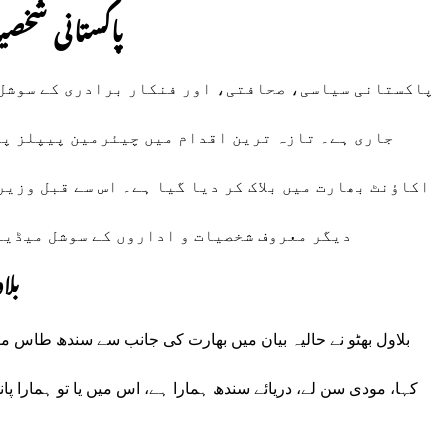
پاکستانی شخص
پاکستانی سیاسی، صحافتی، اور فنکار برادری کے سوشل 
جاری ہے۔ تازہ ترین اقدام میں چیئرمین پیپلز پار
اکاؤنٹ بھارت میں بلاک کر دیا گیا ہے۔ اس سے قبل وزی
دیگر معروف شخصیات و اداروں کے سوشل میڈیا 
بلا
بلاول بھٹو نے حالیہ بیان میں بھارت کی جانب سے سندھ طاس مع
کہا، مودی سن لے، دریائے سندھ ہمارا ہے، اس میں یا تو ہمارا پانی