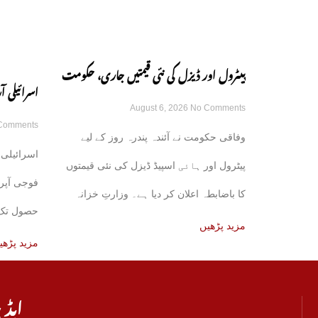
پیٹرول اور ڈیزل کی نئی قیمتیں جاری، حکومت
اسرائیلی
August 6, 2026
No Comments
کا باضابطہ اعلان
Comments
رکھنے کے ع
وفاقی حکومت نے آئندہ پندرہ روز کے لیے
اسرائیلی 
پیٹرول اور ہائی اسپیڈ ڈیزل کی نئی قیمتوں
فوجی آپر
کا باضابطہ اعلان کر دیا ہے۔ وزارتِ خزانہ
حصول تک ج
کی
مزید پڑھیں
مزید پڑھی
ایڈی