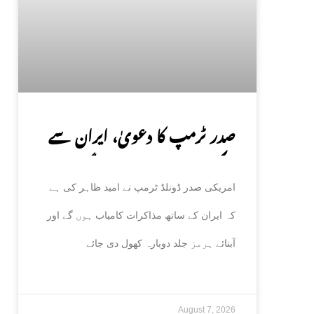
صدر ٹرمپ کا دعویٰ، ایران سے
مذاکرات کامیاب ہوں گے،
امریکی صدر ڈونلڈ ٹرمپ نے امید ظاہر کی ہے
آبنائے ہرمز جلد کھل جائے گی
کہ ایران کے ساتھ مذاکرات کامیاب ہوں گے اور
آبنائے ہرمز جلد دوبارہ کھول دی جائے
August 7, 2026