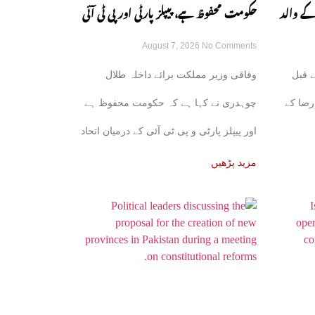
کے والد
حکومت محفوظ ہے، پیپلز پارٹی اور پی ٹی آئی
August 7, 2026
No Comments
کے اتحاد کی باتیں بے بنیاد ہیں: طلال چوہدری
 قبل
وفاقی وزیر مملکت برائے داخلہ طلال
رضا کے
چوہدری نے کہا ہے کہ حکومت محفوظ ہے
اور پیپلز پارٹی و پی ٹی آئی کے درمیان اتحاد
کی
مزید پڑھیں