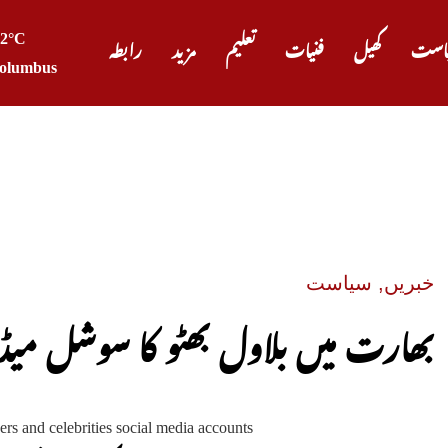
22°C
است
کھیل
فنیات
تعلیم
مزید
رابطہ
olumbus
صدر ٹر
خبریں
,
سیاست
بھارت میں بلاول بھٹو کا سوشل میڈیا