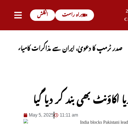
براہ راست
انگلش
C
مپ کا دعویٰ، ایران سے مذاکرات کامیاب ہوں گے، آبنائ
 اکاؤنٹ بھی بند کر دیا گیا
May 5, 2025
11:11 am