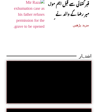
قبر کشائی سے قبل اہم موڑ،
میر رضا کے والد نے
اجازت دینے سے انکار کر دیا
مزید پڑھیں
اشتہار