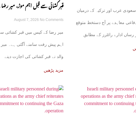
قبر کشائی سے قبل اہم موڑ، میر رضا 
سعودی عرب اور ترکیہ کے درمیان
August 7, 2026
No Comments
نے اجازت دینے سے انکار کر دیا
فاعی معاہدے پر آج دستخط متوقع
میر رضا کے کیس میں قبر کشائی سے
رساں ادارے رائٹرز کے مطابق
اہم پیش رفت سامنے آگئی ہے۔ میر 
ئع نے بتایا
ں
والد نے قبر کشائی کی اجازت دینے
مزید پڑھیں