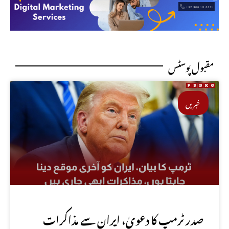
مقبول پوسٹس
خبریں
صدر ٹرمپ کا دعویٰ، ایران سے مذاکرات