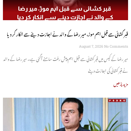
قبر کشائی سے قبل اہم موڑ، میر رضا کے والد نے اجازت دینے سے انکار کر دیا
August 7, 2026
No Comments
میر رضا کے کیس میں قبر کشائی سے قبل اہم پیش رفت سامنے آگئی ہے۔ میر رضا کے والد
نے قبر کشائی کی اجازت دینے
مزید پڑھیں