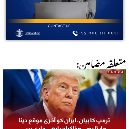
:متعلقہ مضامین