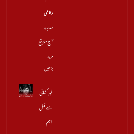
دفاعی
معاہدہ
آج متوقع
مزید
پڑھیں
قبر کشائی
سے قبل
اہم