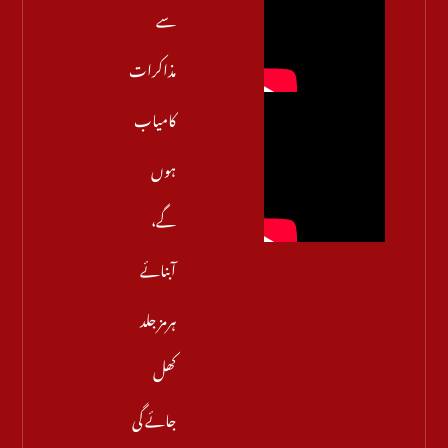
سے
مذاکرات
کامیاب
ہوں
گے،
آبنائے
ہرمز جلد
کھل
جائے گی