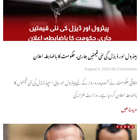
پیٹرول اور ڈیزل کی نئی قیمتیں جاری، حکومت کا باضابطہ اعلان
August 6, 2026
No Comments
وفاقی حکومت نے آئندہ پندرہ روز کے لیے پیٹرول اور ہائی اسپیڈ ڈیزل کی نئی قیمتوں کا
باضابطہ اعلان کر دیا ہے۔ وزارتِ خزانہ کی
مزید پڑھیں