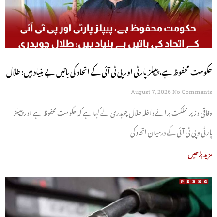
حکومت محفوظ ہے، پیپلز پارٹی اور پی ٹی آئی کے اتحاد کی باتیں بے بنیاد ہیں: طلال
چوہدری
August 7, 2026
No Comments
وفاقی وزیر مملکت برائے داخلہ طلال چوہدری نے کہا ہے کہ حکومت محفوظ ہے اور پیپلز
پارٹی و پی ٹی آئی کے درمیان اتحاد کی
مزید پڑھیں