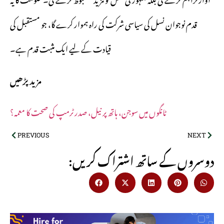
قدم نوجوان نسل کی سیاسی شرکت کی راہ ہموار کرے گا، جو مستقبل کی
قیادت کے لیے ایک مثبت قدم ہے۔
مزید پڑھیں
ٹانگوں میں سوجن، ہاتھ پر نیل، صدر ٹرمپ کی صحت کا معمہ؟
PREVIOUS
NEXT
:دوسروں کے ساتھ اشتراک کریں