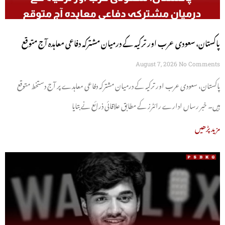
پاکستان، سعودی عرب اور ترکیہ کے درمیان مشترکہ دفاعی معاہدہ آج متوقع
August 7, 2026
No Comments
پاکستان، سعودی عرب اور ترکیہ کے درمیان مشترکہ دفاعی معاہدے پر آج دستخط متوقع
ہیں۔ خبر رساں ادارے رائٹرز کے مطابق علاقائی ذرائع نے بتایا
مزید پڑھیں