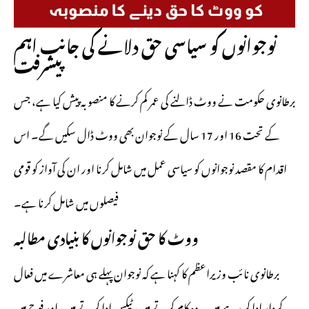
نوجوانوں کو سیاسی حق دلانے کی جانب اہم
پیشرفت
برطانوی حکومت نے ووٹ ڈالنے کی عمر کم کرنے کا منصوبہ پیش کیا ہے، جس
کے تحت 16 اور 17 سال کے نوجوان بھی ووٹ ڈال سکیں گے۔ اس
اقدام کا مقصد نوجوانوں کو سیاسی عمل میں شامل کرنا اور ان کی آواز کو قومی
فیصلوں میں شامل کرنا ہے۔
ووٹ کا حق نوجوانوں کا بنیادی مطالبہ
برطانوی نائب وزیراعظم کا کہنا ہے کہ نوجوان پہلے ہی معاشرے میں فعال
کردار ادا کر رہے ہیں۔ وہ کام کرتے ہیں، ٹیکس ادا کرتے ہیں، اور فوج میں