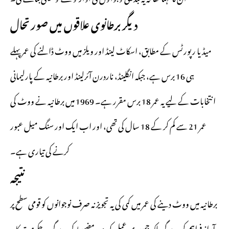
دیگر برطانوی علاقوں میں صورتحال
میڈیا رپورٹس کے مطابق، اسکاٹ لینڈ اور ویلز میں ووٹ ڈالنے کی عمر پہلے
ہی 16 برس ہے، جبکہ انگلینڈ، ناردرن آئرلینڈ اور برطانیہ کے پارلیمانی
انتخابات کے لیے یہ عمر 18 برس مقرر ہے۔ 1969 میں برطانیہ نے ووٹ کی
عمر 21 سے کم کر کے 18 سال کی تھی، اور اب ایک اور سنگ میل عبور
کرنے کی تیاری ہے۔
نتیجہ
برطانیہ میں ووٹ دینے کی عمر میں کمی کی یہ تجویز نہ صرف نوجوانوں کو قومی سطح پر
آواز فراہم کرے گی بلکہ جمہوری عمل کو مزید مضبوط کرے گی۔ حکومت کا یہ