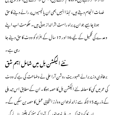
خدمات انجام دیتے ہیں، لہٰذا انہیں بھی ان پالیسیوں پر رائے دینے کا حق
ہونا چاہیے جو ان پر براہ راست اثر انداز ہوتی ہیں۔ حکومت اب اپنے
وعدے کی تکمیل کے لیے 16 اور 17 سال کے افراد کو ووٹ کا حق دینے جا
رہی ہے۔
نئے الیکشن بل میں شامل اہم شق
برطانوی وزیر برائے جمہوریت روشن آرا علی نے وضاحت کی ہے کہ ووٹ
کی عمر میں کمی کا معاملہ نئے الیکشن بل کا حصہ ہوگا۔ ان کے مطابق اس تبدیلی
کے ذریعے 15 لاکھ سے زائد نوجوان ووٹرز انتخابی عمل کا حصہ بن سکیں گے۔
ان کا کہنا تھا کہ یہ تبدیلی نوجوانوں کی آواز کو سننے کو یقینی بنائے گی۔