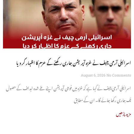
اسرائیلی آرمی چیف نے غزہ آپریشن جاری رکھنے کے عزم کا اظہار کر دیا
August 6, 2026
No Comments
اسرائیلی آرمی چیف نے کہا ہے کہ غزہ میں فوجی آپریشن اپنے طے شدہ اہداف کے حصول
تک جاری رکھا جائے گا۔ ان کے مطابق
مزید پڑھیں