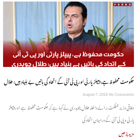
حکومت محفوظ ہے، پیپلز پارٹی اور پی ٹی آئی کے اتحاد کی باتیں بے بنیاد ہیں: طلال
چوہدری
August 7, 2026
No Comments
وفاقی وزیر مملکت برائے داخلہ طلال چوہدری نے کہا ہے کہ حکومت محفوظ ہے اور پیپلز
پارٹی و پی ٹی آئی کے درمیان اتحاد کی
مزید پڑھیں