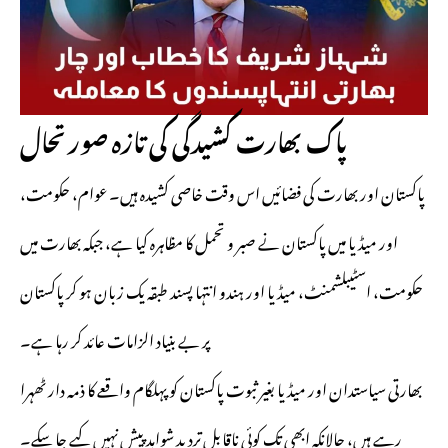
پاک بھارت کشیدگی کی تازہ صورتحال
پاکستان اور بھارت کی فضائیں اس وقت خاصی کشیدہ ہیں۔ عوام، حکومت،
اور میڈیا میں پاکستان نے صبر و تحمل کا مظاہرہ کیا ہے، جبکہ بھارت میں
حکومت، اسٹیبلشمنٹ، میڈیا اور ہندو انتہا پسند طبقہ یک زبان ہو کر پاکستان
پر بے بنیاد الزامات عائد کر رہا ہے۔
بھارتی سیاستدان اور میڈیا بغیر ثبوت پاکستان کو پہلگام واقعے کا ذمہ دار ٹھہرا
رہے ہیں، حالانکہ ابھی تک کوئی ناقابلِ تردید شواہد پیش نہیں کیے جا سکے۔