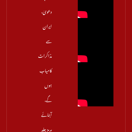
دعویٰ،
ایران
سے
مذاکرات
کامیاب
ہوں
گے،
آبنائے
ہرمز جلد