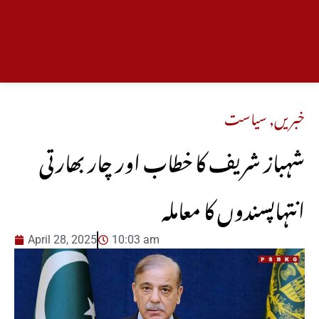
خبریں
,
سیاست
شہباز شریف کا خطاب اور چار بھارتی
انتہاپسندوں کا معاملہ
April 28, 2025
10:03 am