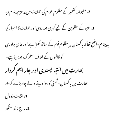
2.
مقبوضہ کشمیر کے مظلوم عوام کی حمایت میں پرعزم پیغام دیا
3.
غزہ کے مظلومین کے لیے گہری ہمدردی اور حمایت کا اظہار کیا
یہ پیغام واضح تھا کہ پاکستان ہر مظلوم قوم کے ساتھ کھڑا ہے اور عالمی برادری
کو ظالموں کے خلاف متحرک ہونا چاہیے۔
بھارت میں انتہا پسندی اور چار اہم کردار
بھارت میں پاکستان دشمنی کو ہوا دینے والے چار بڑے کردار
1.
اجیت ڈوول
2.
راج ناتھ سنگھ