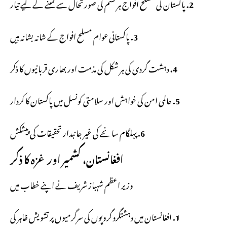
2.
پاکستان کی مسلح افواج ہر قسم کی صورتحال سے نمٹنے کے لیے تیار
3.
پاکستانی عوام مسلح افواج کے شانہ بشانہ ہیں
4.
دہشت گردی کی ہر شکل کی مذمت اور بھاری قربانیوں کا ذکر
5.
عالمی امن کی خواہش اور سلامتی کونسل میں پاکستان کا کردار
6.
پہلگام سانحے کی غیر جانبدار تحقیقات کی پیشکش
افغانستان، کشمیر اور غزہ کا ذکر
وزیر اعظم شہباز شریف نے اپنے خطاب میں
1.
افغانستان میں دہشتگرد گروپوں کی سرگرمیوں پر تشویش ظاہر کی