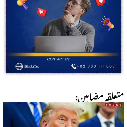
:متعلقہ مضامین