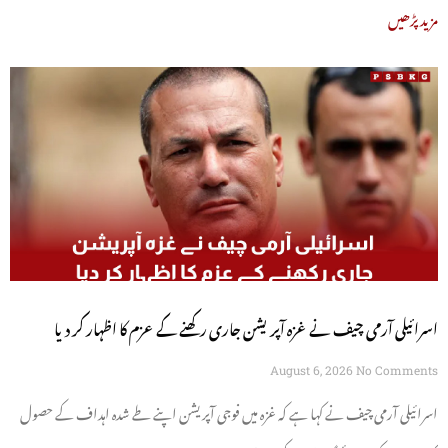
مزید پڑھیں
اسرائیلی آرمی چیف نے غزہ آپریشن جاری رکھنے کے عزم کا اظہار کر دیا
August 6, 2026
No Comments
اسرائیلی آرمی چیف نے کہا ہے کہ غزہ میں فوجی آپریشن اپنے طے شدہ اہداف کے حصول