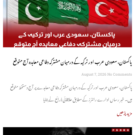
پاکستان، سعودی عرب اور ترکیہ کے درمیان مشترکہ دفاعی معاہدہ آج متوقع
August 7, 2026
No Comments
پاکستان، سعودی عرب اور ترکیہ کے درمیان مشترکہ دفاعی معاہدے پر آج دستخط متوقع
ہیں۔ خبر رساں ادارے رائٹرز کے مطابق علاقائی ذرائع نے بتایا
مزید پڑھیں