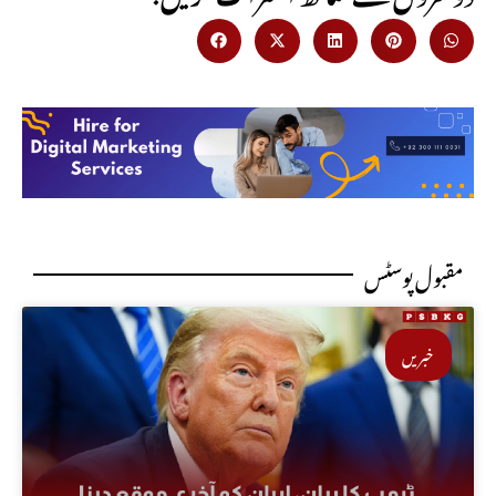
مقبول پوسٹس
خبریں