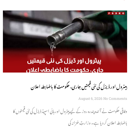
پیٹرول اور ڈیزل کی نئی قیمتیں جاری، حکومت کا باضابطہ اعلان
August 6, 2026
No Comments
وفاقی حکومت نے آئندہ پندرہ روز کے لیے پیٹرول اور ہائی اسپیڈ ڈیزل کی نئی قیمتوں کا
باضابطہ اعلان کر دیا ہے۔ وزارتِ خزانہ کی