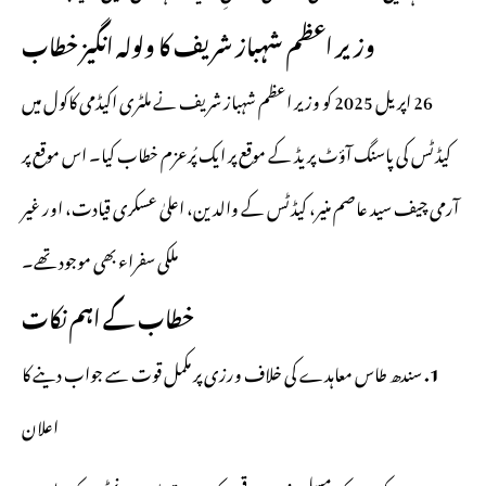
وزیر اعظم شہباز شریف کا ولولہ انگیز خطاب
26 اپریل 2025 کو وزیر اعظم شہباز شریف نے ملٹری اکیڈمی کاکول میں
کیڈٹس کی پاسنگ آؤٹ پریڈ کے موقع پر ایک پُرعزم خطاب کیا۔ اس موقع پر
آرمی چیف سید عاصم منیر، کیڈٹس کے والدین، اعلیٰ عسکری قیادت، اور غیر
ملکی سفراء بھی موجود تھے۔
خطاب کے اہم نکات
1.
سندھ طاس معاہدے کی خلاف ورزی پر مکمل قوت سے جواب دینے کا
اعلان