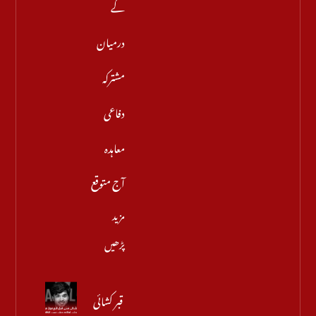
کے
درمیان
مشترکہ
دفاعی
معاہدہ
آج متوقع
مزید
پڑھیں
قبر کشائی