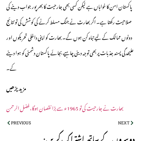
پاکستان امن کا خواہاں ہے لیکن کسی بھی جارحیت کا بھرپور جواب دینے کی
صلاحیت رکھتا ہے۔ اگر بھارت نے جنگ مسلط کرنے کی کوشش کی تو نتائج
دونوں ممالک کے لیے تباہ کن ہوں گے۔ بھارت کو اپنی داخلی تحریکوں اور
علیحدگی پسند جذبات پر بھی توجہ دینی چاہیے بجائے پاکستان دشمنی کو ہوا دینے
کے۔
مزید پڑھیں
بھارت نے جارحیت کی تو 1965ء سے بڑا نقصان ہوگا، فضل الرحمن
PREVIOUS
NEXT
:دوسروں کے ساتھ اشتراک کریں