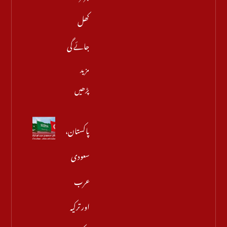
کھل
جائے گی
مزید
پڑھیں
پاکستان،
سعودی
عرب
اور ترکیہ