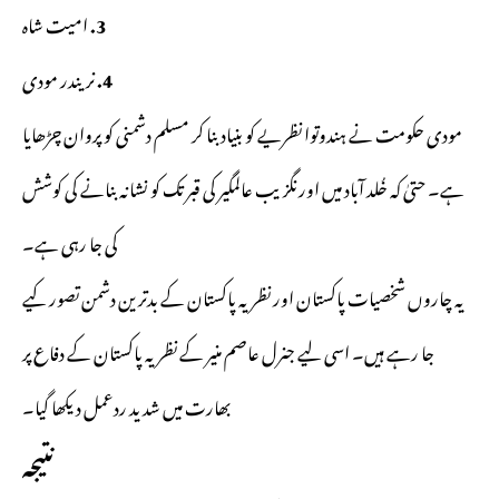
3.
امیت شاہ
4.
نریندر مودی
مودی حکومت نے ہندوتوا نظریے کو بنیاد بنا کر مسلم دشمنی کو پروان چڑھایا
ہے۔ حتیٰ کہ خُلد آباد میں اورنگزیب عالمگیر کی قبر تک کو نشانہ بنانے کی کوشش
کی جا رہی ہے۔
یہ چاروں شخصیات پاکستان اور نظریہ پاکستان کے بدترین دشمن تصور کیے
جا رہے ہیں۔ اسی لیے جنرل عاصم منیر کے نظریہ پاکستان کے دفاع پر
بھارت میں شدید ردعمل دیکھا گیا۔
نتیجہ