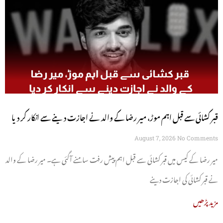
قبر کشائی سے قبل اہم موڑ، میر رضا کے والد نے اجازت دینے سے انکار کر دیا
August 7, 2026
No Comments
میر رضا کے کیس میں قبر کشائی سے قبل اہم پیش رفت سامنے آگئی ہے۔ میر رضا کے والد
نے قبر کشائی کی اجازت دینے
مزید پڑھیں