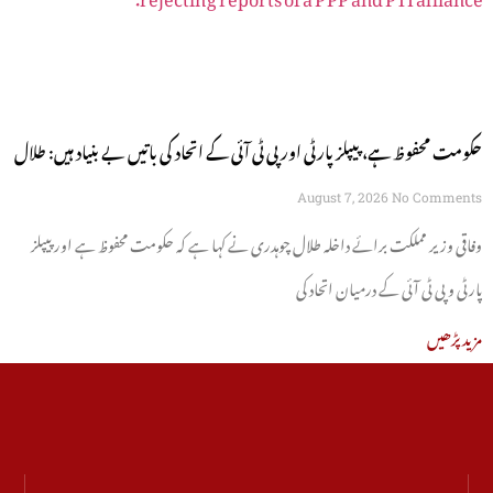
حکومت محفوظ ہے، پیپلز پارٹی اور پی ٹی آئی کے اتحاد کی باتیں بے بنیاد ہیں: طلال
چوہدری
August 7, 2026
No Comments
وفاقی وزیر مملکت برائے داخلہ طلال چوہدری نے کہا ہے کہ حکومت محفوظ ہے اور پیپلز
پارٹی و پی ٹی آئی کے درمیان اتحاد کی
مزید پڑھیں