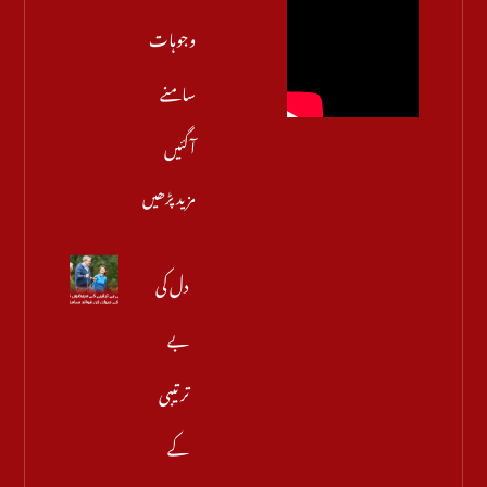
وجوہات
سامنے
آگئیں
مزید پڑھیں
دل کی
بے
ترتیبی
کے