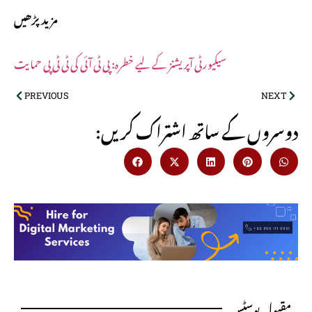
مزید پڑھیں
سیکیورٹی آپریشنز کے لیے خطرہ: پی ٹی آئی کی ٹی ٹی پی حمایت
PREVIOUS
NEXT
:دوسروں کے ساتھ اشتراک کریں
مقبول پوسٹس