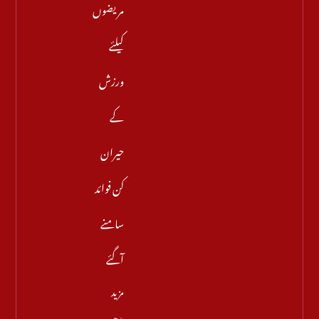
مریضوں
کیلئے
ورزش
کے
حیران
کن فوائد
سامنے
آگئے
مزید
پڑھیں