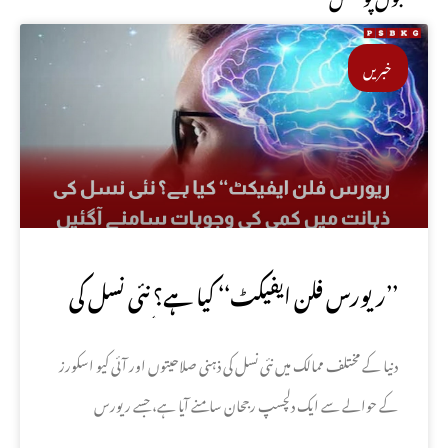
خبریں
’’ریورس فلن ایفیکٹ‘‘ کیا ہے؟ نئی نسل کی
ذہانت میں کمی کی وجوہات سامنے آگئیں
دنیا کے مختلف ممالک میں نئی نسل کی ذہنی صلاحیتوں اور آئی کیو اسکورز
کے حوالے سے ایک دلچسپ رجحان سامنے آیا ہے، جسے ریورس