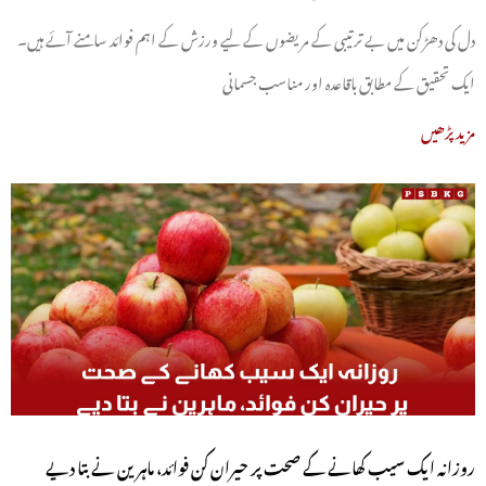
دل کی دھڑکن میں بے ترتیبی کے مریضوں کے لیے ورزش کے اہم فوائد سامنے آئے ہیں۔
ایک تحقیق کے مطابق باقاعدہ اور مناسب جسمانی
مزید پڑھیں
روزانہ ایک سیب کھانے کے صحت پر حیران کن فوائد، ماہرین نے بتا دیے