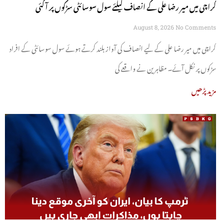
کراچی میں میر رضا علی کے انصاف کیلئے سول سوسائٹی سڑکوں پر آ گئی
August 8, 2026
No Comments
کراچی میں میر رضا علی کے لیے انصاف کی آواز بلند کرتے ہوئے سول سوسائٹی کے افراد
سڑکوں پر نکل آئے۔ مظاہرین نے واقعے کی
مزید پڑھیں