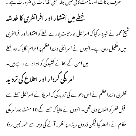
صرف بیانات اور مذمت کافی نہیں بلکہ عملی اقدامات کی ضرورت ہے۔
خطے میں انتشار اور افراتفری کا خدشہ
شیخ محمد نے خبردار کیا کہ اسرائیلی جارحیت پورے خطے کو انتشار اور افراتفری
میں دھکیل رہی ہے۔ انہوں نے اسرائیلی وزیراعظم پر الزام لگایا کہ وہ خطے
میں امن کے بجائے کشیدگی کو ہوا دے رہے ہیں۔
امریکی کردار اور اطلاع کی تردید
قطری وزیراعظم نے اس دعوے کی تردید کی کہ امریکا نے اسرائیلی حملے سے
قبل قطر کو اطلاع دی تھی۔ انہوں نے بتایا کہ حملے کے 10 منٹ بعد امریکی
حکام نے رابطہ کیا لیکن ڈرون ریڈار پر نظر نہ آنے کی وجہ سے حملہ نہیں روکا