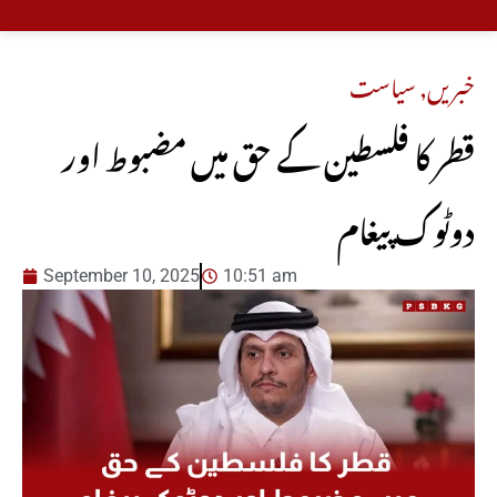
خبریں
,
سیاست
قطر کا فلسطین کے حق میں مضبوط اور
دوٹوک پیغام
September 10, 2025
10:51 am