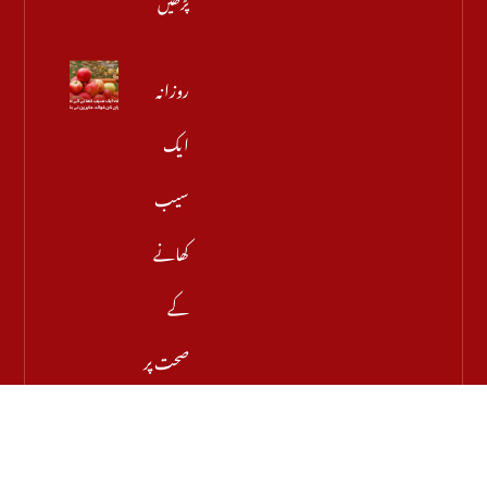
روزانہ
ایک
سیب
کھانے
کے
صحت پر
حیران
کن