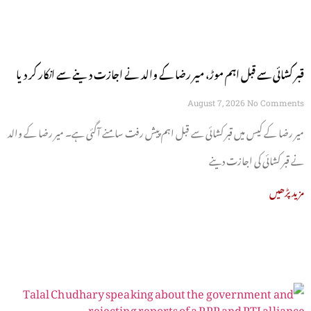
قبر کشائی سے قبل اہم موڑ، میر رضا کے والد نے اجازت دینے سے انکار کر دیا
August 7, 2026
No Comments
میر رضا کے کیس میں قبر کشائی سے قبل اہم پیش رفت سامنے آگئی ہے۔ میر رضا کے والد
نے قبر کشائی کی اجازت دینے
مزید پڑھیں