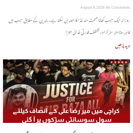
August 8, 2026
No Comments
روزانہ ایک سیب کھانا صحت مند غذا کا حصہ بن سکتا ہے۔ ماہرین کے مطابق سیب میں
فائبر، وٹامنز، منرلز اور مختلف قدرتی غذائی اجزا
مزید پڑھیں