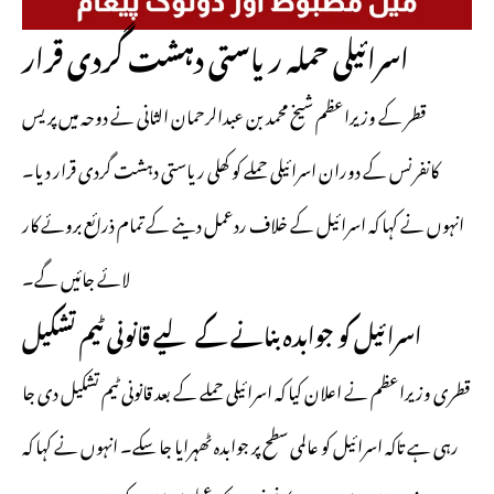
اسرائیلی حملہ ریاستی دہشت گردی قرار
قطر کے وزیراعظم شیخ محمد بن عبدالرحمان الثانی نے دوحہ میں پریس
کانفرنس کے دوران اسرائیلی حملے کو کھلی ریاستی دہشت گردی قرار دیا۔
انہوں نے کہا کہ اسرائیل کے خلاف ردعمل دینے کے تمام ذرائع بروئے کار
لائے جائیں گے۔
اسرائیل کو جوابدہ بنانے کے لیے قانونی ٹیم تشکیل
قطری وزیراعظم نے اعلان کیا کہ اسرائیلی حملے کے بعد قانونی ٹیم تشکیل دی جا
رہی ہے تاکہ اسرائیل کو عالمی سطح پر جوابدہ ٹھہرایا جا سکے۔ انہوں نے کہا کہ