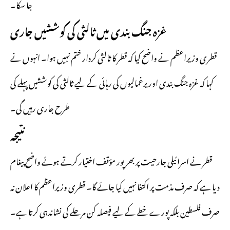
جا سکا۔
غزہ جنگ بندی میں ثالثی کی کوششیں جاری
قطری وزیراعظم نے واضح کیا کہ قطر کا ثالثی کردار ختم نہیں ہوا۔ انہوں نے
کہا کہ غزہ جنگ بندی اور یرغمالیوں کی رہائی کے لیے ثالثی کی کوششیں پہلے کی
طرح جاری رہیں گی۔
نتیجہ
قطر نے اسرائیلی جارحیت پر بھرپور مؤقف اختیار کرتے ہوئے واضح پیغام
دیا ہے کہ صرف مذمت پر اکتفا نہیں کیا جائے گا۔ قطری وزیراعظم کا اعلان نہ
صرف فلسطین بلکہ پورے خطے کے لیے فیصلہ کن مرحلے کی نشاندہی کرتا ہے۔