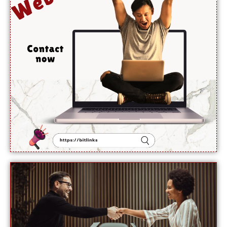
فوائد،
ماہرین
نے بتا
دیے