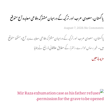
پاکستان، سعودی عرب اور ترکیہ کے درمیان مشترکہ دفاعی معاہدہ آج متوقع
August 7, 2026
No Comments
پاکستان، سعودی عرب اور ترکیہ کے درمیان مشترکہ دفاعی معاہدے پر آج دستخط متوقع
ہیں۔ خبر رساں ادارے رائٹرز کے مطابق علاقائی ذرائع نے بتایا
مزید پڑھیں