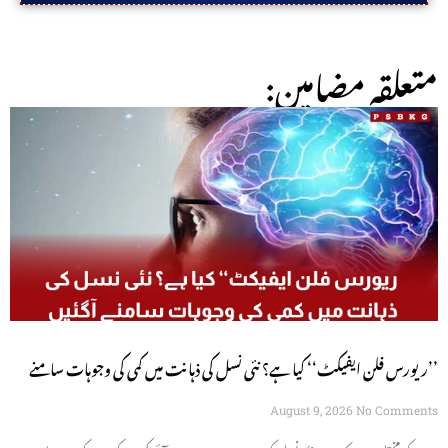
:متعلقہ مضامین
’’ریورس فلن ایفیکٹ‘‘ کیا ہے؟ نئی نسل کی ذہانت میں کمی کی وجوہات سامنے
آگئیں
August 9, 2026
No Comments