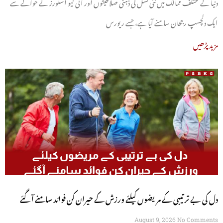
دنیا کے مختلف ممالک میں نئی نسل کی ذہنی صلاحیتوں اور آئی کیو اسکورز کے حوالے سے
ایک دلچسپ رجحان سامنے آیا ہے، جسے ریورس
مزید پڑھیں
دل کی بے ترتیبی کے مریضوں کیلئے ورزش کے حیران کن فوائد سامنے آگئے
August 9, 2026
No Comments