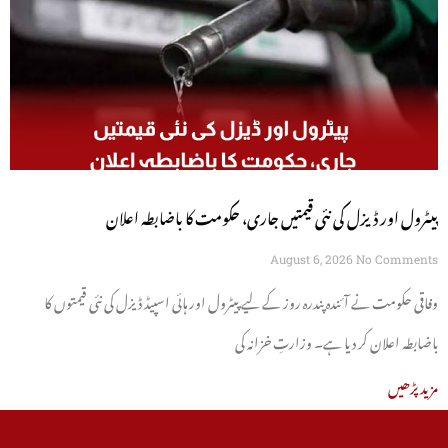
پیٹرول اور ڈیزل کی نئی قیمتیں جاری، حکومت کا باضابطہ اعلان
August 6, 2026
No Comments
وفاقی حکومت نے آئندہ پندرہ روز کے لیے پیٹرول اور ہائی اسپیڈ ڈیزل کی نئی قیمتوں کا
باضابطہ اعلان کر دیا ہے۔ وزارتِ خزانہ کی
مزید پڑھیں