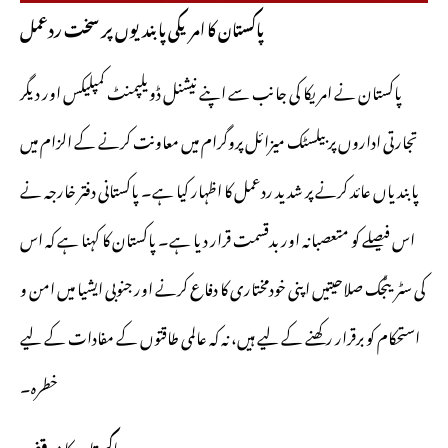
پاکستان کا امریکی پابندیوں پر سخت ردعمل
پاکستان نے امریکا کی جانب سے اپنے نیشنل ڈویلپمنٹ کمپلیکس اور دیگر
تجارتی اداروں پر بیلسٹک میزائل پروگرام میں معاونت کرنے کے الزام میں
پابندیاں عائد کرنے پر شدید ردعمل کا اظہار کیا ہے۔ پاکستانی دفتر خارجہ نے
اس فیصلے کو متعصبانہ اور بدقسمت قرار دیا ہے۔ پاکستان کا کہنا ہے کہ اس
کی سٹریٹجک صلاحیتیں اپنی خودمختاری کا دفاع کرنے اور جنوبی ایشیا میں امن و
استحکام کو برقرار رکھنے کے لیے ہیں، نہ کہ عالمی طاقتوں کے مفادات کے لیے
خطرہ۔
پاکستان کا موقف