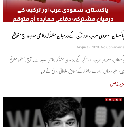
پاکستان، سعودی عرب اور ترکیہ کے درمیان مشترکہ دفاعی معاہدہ آج متوقع
August 7, 2026
No Comments
پاکستان، سعودی عرب اور ترکیہ کے درمیان مشترکہ دفاعی معاہدے پر آج دستخط متوقع
ہیں۔ خبر رساں ادارے رائٹرز کے مطابق علاقائی ذرائع نے بتایا
مزید پڑھیں