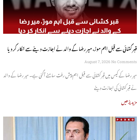
قبر کشائی سے قبل اہم موڑ، میر رضا کے والد نے اجازت دینے سے انکار کر دیا
August 7, 2026
No Comments
میر رضا کے کیس میں قبر کشائی سے قبل اہم پیش رفت سامنے آگئی ہے۔ میر رضا کے والد
نے قبر کشائی کی اجازت دینے
مزید پڑھیں