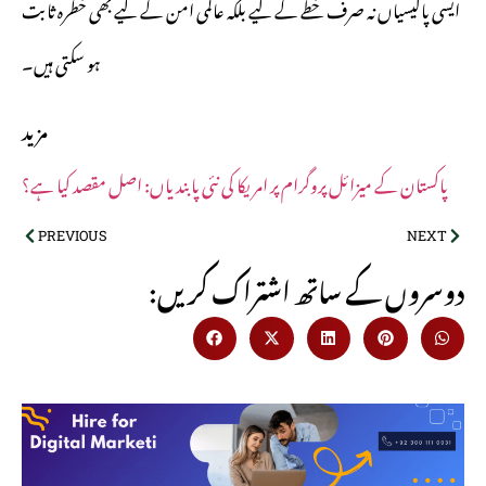
ایسی پالیسیاں نہ صرف خطے کے لیے بلکہ عالمی امن کے لیے بھی خطرہ ثابت
ہو سکتی ہیں۔
مزید
پاکستان کے میزائل پروگرام پر امریکا کی نئی پابندیاں: اصل مقصد کیا ہے؟
PREVIOUS
NEXT
:دوسروں کے ساتھ اشتراک کریں