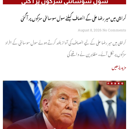
کراچی میں میر رضا علی کے انصاف کیلئے سول سوسائٹی سڑکوں پر آ گئی
August 8, 2026
No Comments
کراچی میں میر رضا علی کے لیے انصاف کی آواز بلند کرتے ہوئے سول سوسائٹی کے افراد
سڑکوں پر نکل آئے۔ مظاہرین نے واقعے کی
مزید پڑھیں