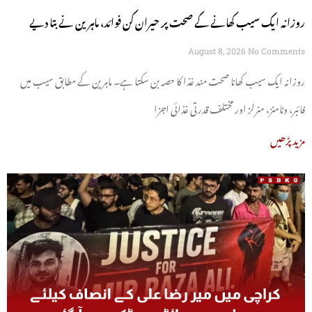
روزانہ ایک سیب کھانے کے صحت پر حیران کن فوائد، ماہرین نے بتا دیے
August 8, 2026
No Comments
روزانہ ایک سیب کھانا صحت مند غذا کا حصہ بن سکتا ہے۔ ماہرین کے مطابق سیب میں
فائبر، وٹامنز، منرلز اور مختلف قدرتی غذائی اجزا
مزید پڑھیں