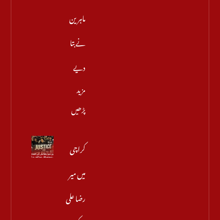
ماہرین
نے بتا
دیے
مزید
پڑھیں
کراچی
میں میر
رضا علی