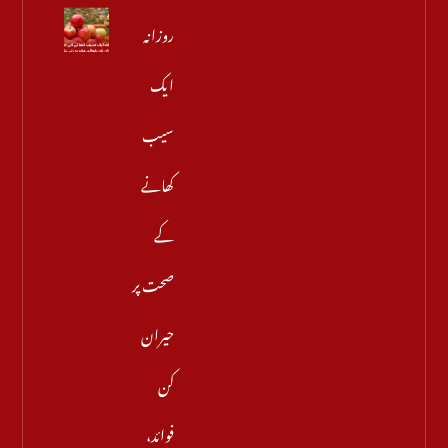
روزانہ
ایک
سیب
کھانے
کے
صحت پر
حیران
کن
فوائد،