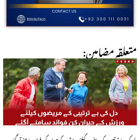
:متعلقہ مضامین
دل کی بے ترتیبی کے مریضوں کیلئے ورزش کے حیران کن فوائد سامنے آگئے