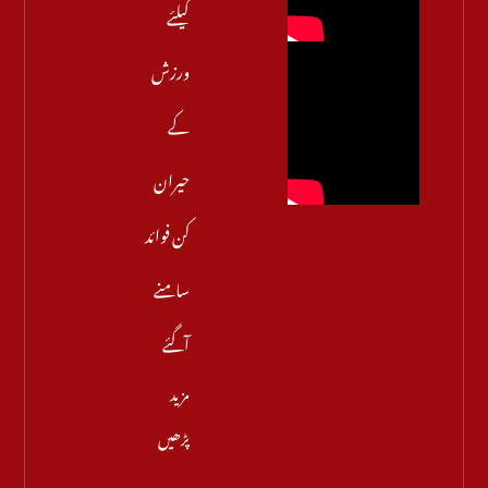
کیلئے
ورزش
کے
حیران
کن فوائد
سامنے
آگئے
مزید
پڑھیں