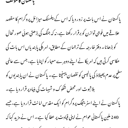
پاکستان نے اس بات پر زور دیا کہ اس کے بیلسٹک میزائل پروگرام کا مقصد
علاقے میں فوجی توازن کو برقرار رکھنا ہے، نہ کہ جنگ کی بڑھتی ہوئی صورتحال
کو بڑھانا۔ دفتر خارجہ کے ترجمان کے مطابق، امریکی پابندیاں اس بات کی
عکاسی کرتی ہیں کہ امریکا نے اپنے دوہرے معیار کو اپنایا ہے، جس سے عالمی
سطح پر عدم پھیلاؤ کی پالیسی کو نقصان پہنچتا ہے۔ پاکستان نے ان پابندیوں کو
بلا ثبوت اور محض شکوک و شبہات کی بنیاد پر قرار دیا ہے۔
پاکستان نے اپنے اسٹریٹجک پروگرام کو ایک مقدس امانت قرار دیا ہے، جسے
240 ملین پاکستانی عوام نے اپنی قیادت پر عطا کیا ہے۔ اس نے مزید کہا کہ