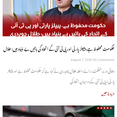
حکومت محفوظ ہے، پیپلز پارٹی اور پی ٹی آئی کے اتحاد کی باتیں بے بنیاد ہیں: طلال
چوہدری
August 7, 2026
No Comments
وفاقی وزیر مملکت برائے داخلہ طلال چوہدری نے کہا ہے کہ حکومت محفوظ ہے اور پیپلز
پارٹی و پی ٹی آئی کے درمیان اتحاد کی
مزید پڑھیں