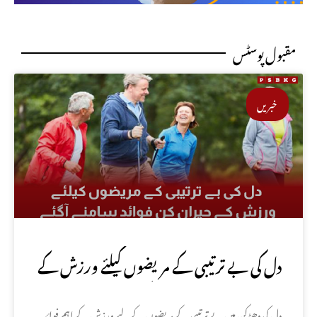
مقبول پوسٹس
خبریں
دل کی بے ترتیبی کے مریضوں کیلئے ورزش کے
حیران کن فوائد سامنے آگئے
دل کی دھڑکن میں بے ترتیبی کے مریضوں کے لیے ورزش کے اہم فوائد