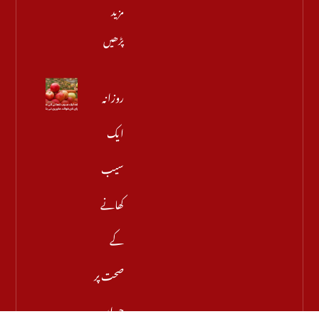
مزید
پڑھیں
روزانہ
ایک
سیب
کھانے
کے
صحت پر
حیران