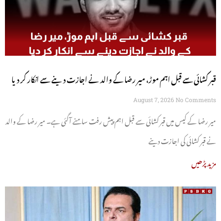
قبر کشائی سے قبل اہم موڑ، میر رضا کے والد نے اجازت دینے سے انکار کر دیا
August 7, 2026
No Comments
میر رضا کے کیس میں قبر کشائی سے قبل اہم پیش رفت سامنے آگئی ہے۔ میر رضا کے والد
نے قبر کشائی کی اجازت دینے
مزید پڑھیں