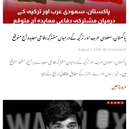
پاکستان، سعودی عرب اور ترکیہ کے درمیان مشترکہ دفاعی معاہدہ آج متوقع
August 7, 2026
No Comments
پاکستان، سعودی عرب اور ترکیہ کے درمیان مشترکہ دفاعی معاہدے پر آج دستخط متوقع
ہیں۔ خبر رساں ادارے رائٹرز کے مطابق علاقائی ذرائع نے بتایا
مزید پڑھیں