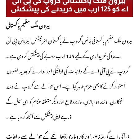
بیرون ملک مقیم پاکستانی
بیرون ملک مقیم پاکستانی بزنس گروپ نے پاکستان انٹرنیشنل ایئرلائن (پی آئی
اے) کی خریداری کے لیے 125 ارب روپے کی پیشکش کر دی ہے۔
گروپ نے پی آئی اے کے واجبات کی ادائیگی اور ادارے کو جدید خطوط پر
استوار کرنے کا بھی عزم ظاہر کیا ہے۔ اس حوالے سے گروپ نے وزیر
نجکاری، وزیر ہوا بازی، وزیر دفاع اور دیگر متعلقہ حکام کو ای میل کے
ذریعے اپنی پیشکش سے آگاہ کر دیا ہے۔
پی آئی اے کی ملازمین اور کاروباری ڈھانچے کے حوالے سے مراعات