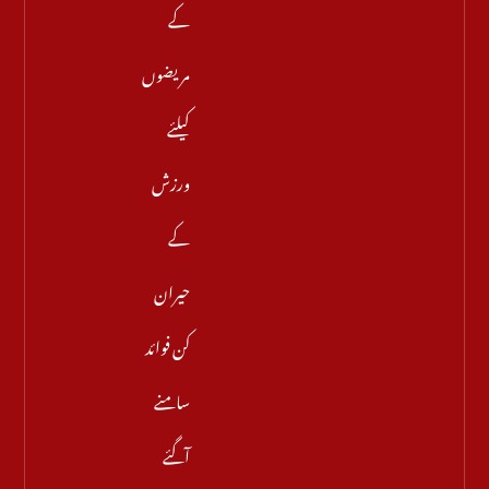
کے
مریضوں
کیلئے
ورزش
کے
حیران
کن فوائد
سامنے
آگئے