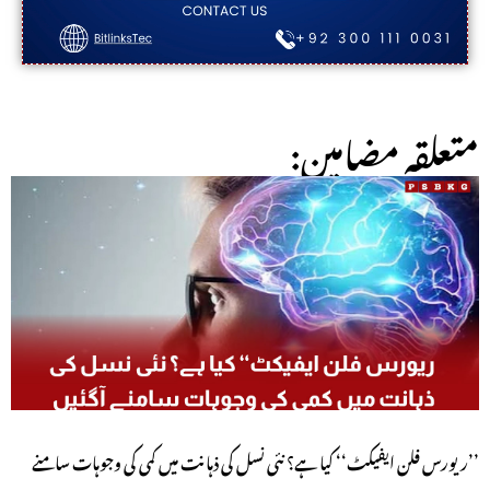
:متعلقہ مضامین
’’ریورس فلن ایفیکٹ‘‘ کیا ہے؟ نئی نسل کی ذہانت میں کمی کی وجوہات سامنے