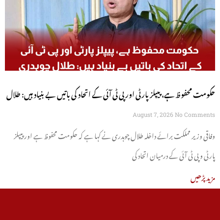
حکومت محفوظ ہے، پیپلز پارٹی اور پی ٹی آئی کے اتحاد کی باتیں بے بنیاد ہیں: طلال
چوہدری
August 7, 2026
No Comments
وفاقی وزیر مملکت برائے داخلہ طلال چوہدری نے کہا ہے کہ حکومت محفوظ ہے اور پیپلز
پارٹی و پی ٹی آئی کے درمیان اتحاد کی
مزید پڑھیں