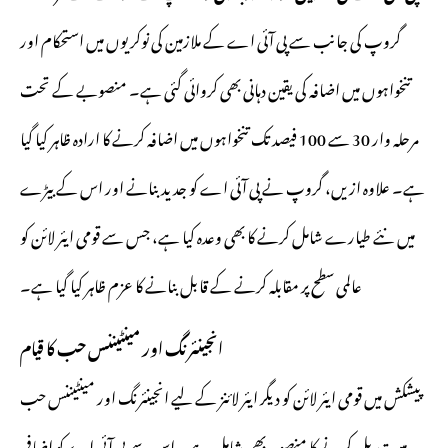
گروپ کی جانب سے پی آئی اے کے ملازمین کی نوکریوں میں استحکام اور
تنخواہوں میں اضافہ کی یقین دہانی بھی کروائی گئی ہے۔ منصوبے کے تحت
مرحلہ وار 30 سے 100 فیصد تک تنخواہوں میں اضافہ کرنے کا ارادہ ظاہر کیا گیا
ہے۔ علاوہ ازیں، گروپ نے پی آئی اے کو جدید بنانے اور اس کے بیڑے
میں نئے طیارے شامل کرنے کا بھی وعدہ کیا ہے، جس سے قومی ایئر لائن کو
عالمی سطح پر مقابلہ کرنے کے قابل بنانے کا عزم ظاہر کیا گیا ہے۔
انجینئرنگ اور مینٹیننس حب کا قیام
پیشکش میں قومی ایئر لائن کو دیگر ایئر لائنز کے لیے انجینئرنگ اور مینٹیننس حب
میں تبدیل کرنے کا منصوبہ بھی شامل ہے۔ اس سے پی آئی اے کو اضافی