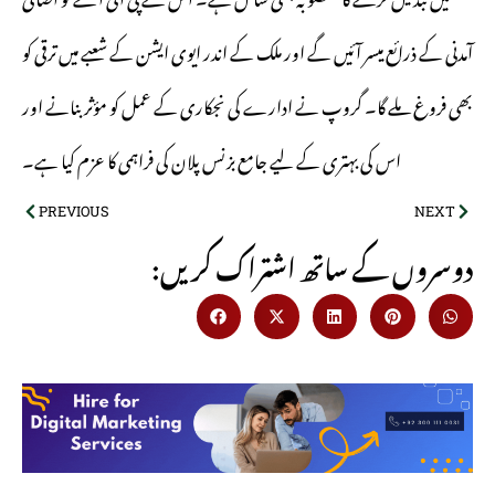
آمدنی کے ذرائع میسر آئیں گے اور ملک کے اندر ایوی ایشن کے شعبے میں ترقی کو
بھی فروغ ملے گا۔ گروپ نے ادارے کی نجکاری کے عمل کو مؤثر بنانے اور
اس کی بہتری کے لیے جامع بزنس پلان کی فراہمی کا عزم کیا ہے۔
PREVIOUS
NEXT
:دوسروں کے ساتھ اشتراک کریں