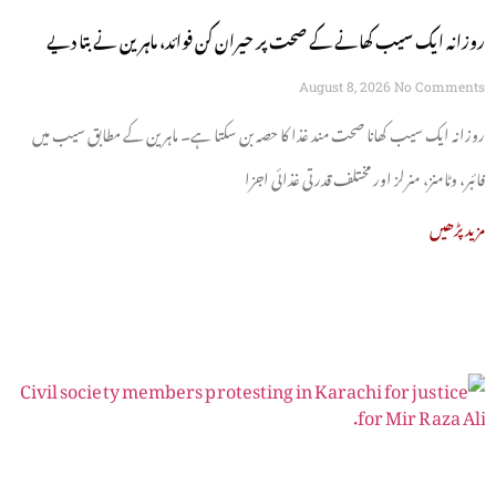
روزانہ ایک سیب کھانے کے صحت پر حیران کن فوائد، ماہرین نے بتا دیے
August 8, 2026
No Comments
روزانہ ایک سیب کھانا صحت مند غذا کا حصہ بن سکتا ہے۔ ماہرین کے مطابق سیب میں
فائبر، وٹامنز، منرلز اور مختلف قدرتی غذائی اجزا
مزید پڑھیں