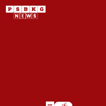
انگلش