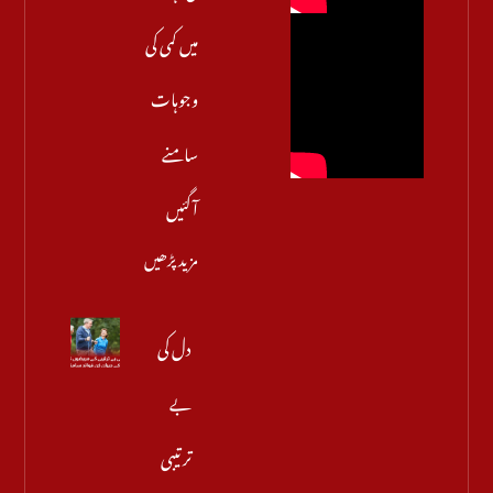
میں کمی کی
وجوہات
سامنے
آگئیں
مزید پڑھیں
دل کی
بے
ترتیبی