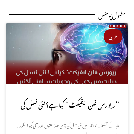
مقبول پوسٹس
خبریں
’’ریورس فلن ایفیکٹ‘‘ کیا ہے؟ نئی نسل کی
ذہانت میں کمی کی وجوہات سامنے آگئیں
دنیا کے مختلف ممالک میں نئی نسل کی ذہنی صلاحیتوں اور آئی کیو اسکورز