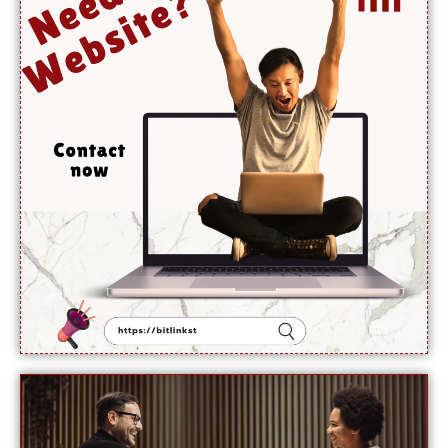
حیران
کن
فوائد،
ماہرین
نے بتا
دیے