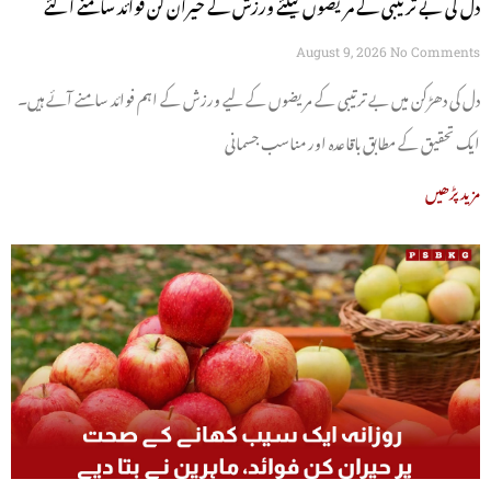
دل کی بے ترتیبی کے مریضوں کیلئے ورزش کے حیران کن فوائد سامنے آگئے
August 9, 2026
No Comments
دل کی دھڑکن میں بے ترتیبی کے مریضوں کے لیے ورزش کے اہم فوائد سامنے آئے ہیں۔
ایک تحقیق کے مطابق باقاعدہ اور مناسب جسمانی
مزید پڑھیں