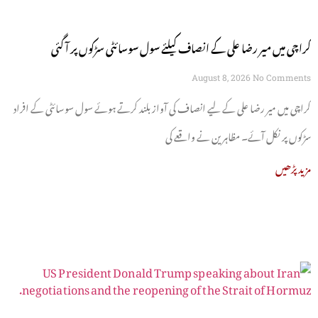
کراچی میں میر رضا علی کے انصاف کیلئے سول سوسائٹی سڑکوں پر آ گئی
August 8, 2026
No Comments
کراچی میں میر رضا علی کے لیے انصاف کی آواز بلند کرتے ہوئے سول سوسائٹی کے افراد
سڑکوں پر نکل آئے۔ مظاہرین نے واقعے کی
مزید پڑھیں