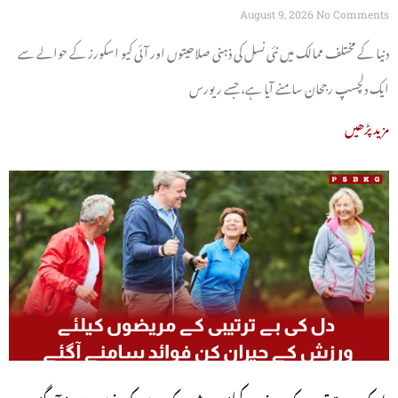
آگئیں
August 9, 2026
No Comments
دنیا کے مختلف ممالک میں نئی نسل کی ذہنی صلاحیتوں اور آئی کیو اسکورز کے حوالے سے
ایک دلچسپ رجحان سامنے آیا ہے، جسے ریورس
مزید پڑھیں