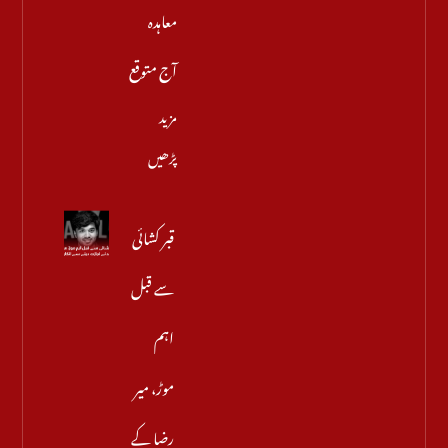
معاہدہ
آج متوقع
مزید
پڑھیں
قبر کشائی
سے قبل
اہم
موڑ، میر
رضا کے