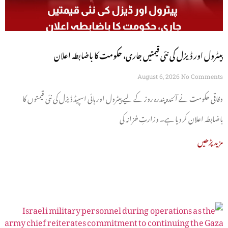
پیٹرول اور ڈیزل کی نئی قیمتیں جاری، حکومت کا باضابطہ اعلان
August 6, 2026
No Comments
وفاقی حکومت نے آئندہ پندرہ روز کے لیے پیٹرول اور ہائی اسپیڈ ڈیزل کی نئی قیمتوں کا
باضابطہ اعلان کر دیا ہے۔ وزارتِ خزانہ کی
مزید پڑھیں