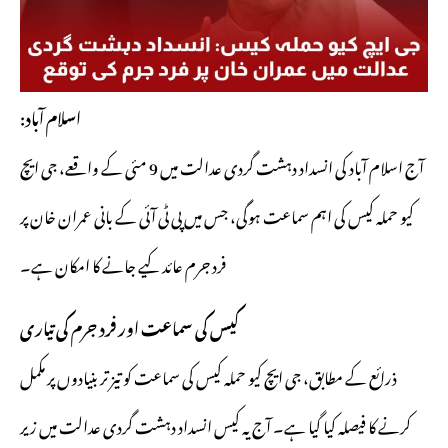
اسلام آباد:
آج اسلام آباد کی انسداد دہشت گردی عدالت میں 9 مئی کے واقعے، جی ایچ
کیو حملہ کیس کی اہم سماعت ہوگی، جس میں پی ٹی آئی کے بانی عمران خان پر
فرد جرم عائد کیے جانے کا امکان ہے۔
کیس کی سماعت اور فرد جرم کی تیاری
ذرائع کے مطابق، جی ایچ کیو حملہ کیس کی سماعت کو تیز تر بنیادوں پر مکمل
کرنے کا فیصلہ کیا گیا ہے۔ آج یہ کیس انسداد دہشت گردی عدالت میں زیر