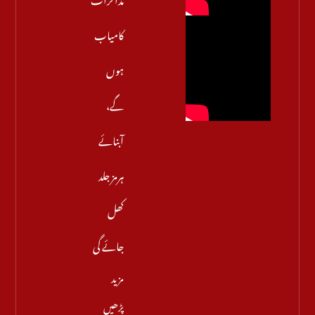
کامیاب
ہوں
گے،
آبنائے
ہرمز جلد
کھل
جائے گی
مزید
پڑھیں