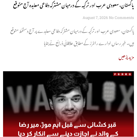
پاکستان، سعودی عرب اور ترکیہ کے درمیان مشترکہ دفاعی معاہدہ آج متوقع
August 7, 2026
No Comments
پاکستان، سعودی عرب اور ترکیہ کے درمیان مشترکہ دفاعی معاہدے پر آج دستخط متوقع
ہیں۔ خبر رساں ادارے رائٹرز کے مطابق علاقائی ذرائع نے بتایا
مزید پڑھیں