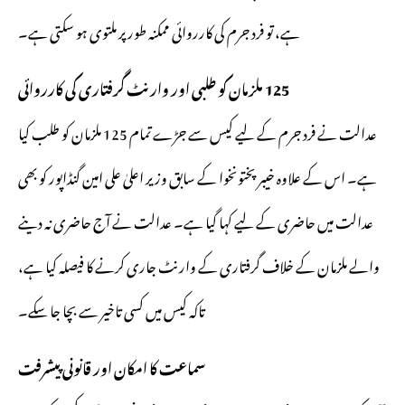
ہے، تو فرد جرم کی کارروائی ممکنہ طور پر ملتوی ہو سکتی ہے۔
125 ملزمان کو طلبی اور وارنٹ گرفتاری کی کارروائی
عدالت نے فرد جرم کے لیے کیس سے جڑے تمام 125 ملزمان کو طلب کیا
ہے۔ اس کے علاوہ خیبرپختونخوا کے سابق وزیر اعلیٰ علی امین گنڈاپور کو بھی
عدالت میں حاضری کے لیے کہا گیا ہے۔ عدالت نے آج حاضری نہ دینے
والے ملزمان کے خلاف گرفتاری کے وارنٹ جاری کرنے کا فیصلہ کیا ہے،
تاکہ کیس میں کسی تاخیر سے بچا جا سکے۔
سماعت کا امکان اور قانونی پیشرفت