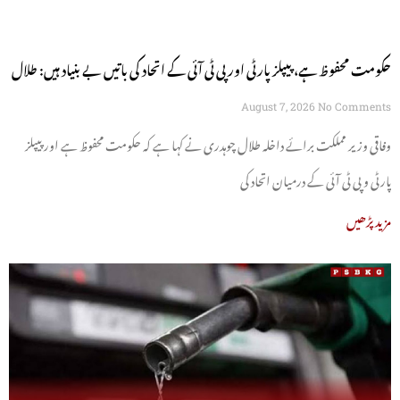
حکومت محفوظ ہے، پیپلز پارٹی اور پی ٹی آئی کے اتحاد کی باتیں بے بنیاد ہیں: طلال
چوہدری
August 7, 2026
No Comments
وفاقی وزیر مملکت برائے داخلہ طلال چوہدری نے کہا ہے کہ حکومت محفوظ ہے اور پیپلز
پارٹی و پی ٹی آئی کے درمیان اتحاد کی
مزید پڑھیں