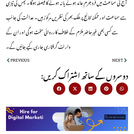
آج کی سماعت میں فرد جرم عائد ہونے یا نہ ہونے کا فیصلہ ہوگا۔ کیس کی تیزی
سے سماعت اور ممکنہ نتائج پر ملک بھر کی نظریں مرکوز ہیں۔ عدالت کی جانب
سے کسی بھی غیرحاضر ملزم کے خلاف کارروائی سخت ہوگی اور ان کے
وارنٹ گرفتاری جاری کیے جائیں گے۔
PREVIOUS
NEXT
:دوسروں کے ساتھ اشتراک کریں