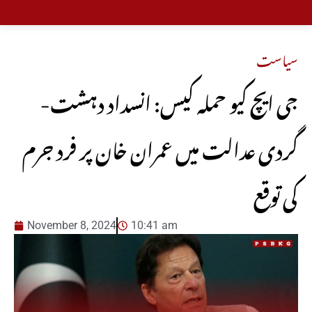
سیاست
-جی ایچ کیو حملہ کیس: انسداد دہشت
گردی عدالت میں عمران خان پر فرد جرم
کی توقع
November 8, 2024
10:41 am