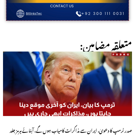
:متعلقہ مضامین
صدر ٹرمپ کا دعویٰ، ایران سے مذاکرات کامیاب ہوں گے، آبنائے ہرمز جلد