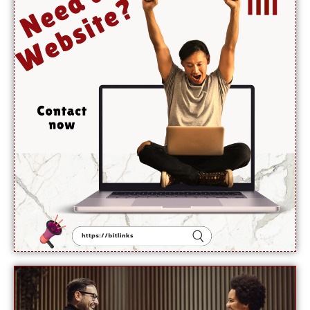
کے
والد
نے
اجازت
دینے
سے
انکار کر
دیا