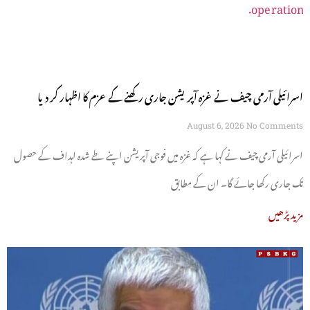
اسرائیلی آرمی چیف نے غزہ آپریشن جاری رکھنے کے عزم کا اظہار کر دیا
August 6, 2026
No Comments
اسرائیلی آرمی چیف نے کہا ہے کہ غزہ میں فوجی آپریشن اپنے طے شدہ اہداف کے حصول
تک جاری رکھا جائے گا۔ ان کے مطابق
مزید پڑھیں