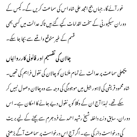
غور آئے گا، جہاں جج امجد علی شاہ اس کی سماعت کریں گے۔ کیس کے
دوران سیکیورٹی کے سخت اقدامات کیے گئے ہیں تاکہ عدالت میں کسی بھی
قسم کے غیر متوقع واقعے سے بچا جا سکے۔
چالان کی تقسیم اور قانونی کارروائیاں
پچھلی سماعت پر عدالت نے تمام ملزمان کو چالان کی نقول فراہم کی تھیں۔
شاہ محمود قریشی کی لاہور جیل میں موجودگی کی وجہ سے وہ چالان وصول نہیں کر
سکے تھے، لہذا آج ان کے وکلا کو یہ نقول دیے جانے کا امکان ہے۔ اس
دوران، سابق وزیر داخلہ شیخ رشید احمد نے فرد جرم سے بچنے کے لیے بریت
کی درخواست دائر کی ہے۔ اگر آج اس درخواست پر سماعت آگے بڑھتی