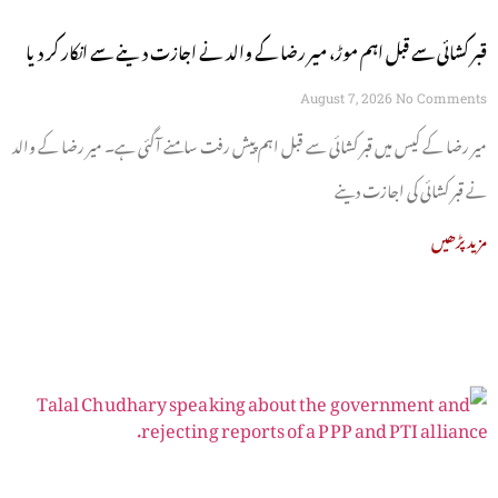
قبر کشائی سے قبل اہم موڑ، میر رضا کے والد نے اجازت دینے سے انکار کر دیا
August 7, 2026
No Comments
میر رضا کے کیس میں قبر کشائی سے قبل اہم پیش رفت سامنے آگئی ہے۔ میر رضا کے والد
نے قبر کشائی کی اجازت دینے
مزید پڑھیں