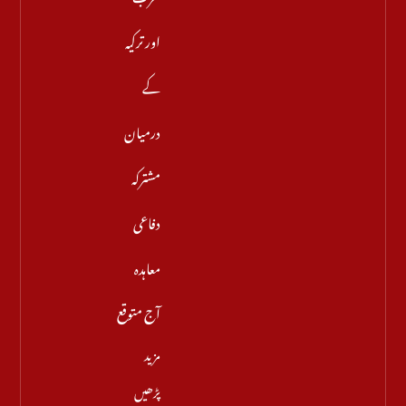
اور ترکیہ
کے
درمیان
مشترکہ
دفاعی
معاہدہ
آج متوقع
مزید
پڑھیں