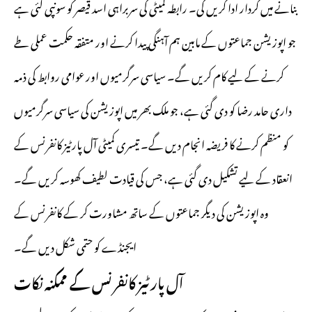
بنانے میں کردار ادا کریں گی۔ رابطہ کمیٹی کی سربراہی اسد قیصر کو سونپی گئی ہے
جو اپوزیشن جماعتوں کے مابین ہم آہنگی پیدا کرنے اور متفقہ حکمت عملی طے
کرنے کے لیے کام کریں گے۔ سیاسی سرگرمیوں اور عوامی روابط کی ذمہ
داری حامد رضا کو دی گئی ہے، جو ملک بھر میں اپوزیشن کی سیاسی سرگرمیوں
کو منظم کرنے کا فریضہ انجام دیں گے۔ تیسری کمیٹی آل پارٹیز کانفرنس کے
انعقاد کے لیے تشکیل دی گئی ہے، جس کی قیادت لطیف کھوسہ کریں گے۔
وہ اپوزیشن کی دیگر جماعتوں کے ساتھ مشاورت کر کے کانفرنس کے
ایجنڈے کو حتمی شکل دیں گے۔
آل پارٹیز کانفرنس کے ممکنہ نکات