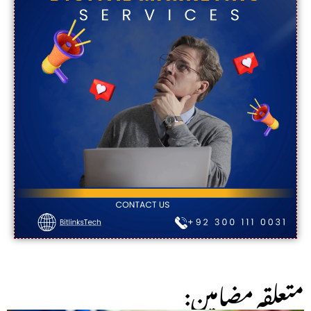
:متعلقہ مضامین