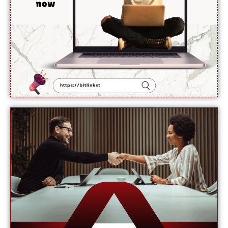
دینے
سے
انکار کر
دیا