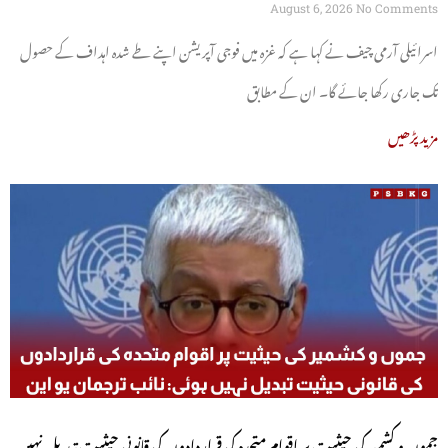
August 6, 2026
No Comments
اسرائیلی آرمی چیف نے کہا ہے کہ غزہ میں فوجی آپریشن اپنے طے شدہ اہداف کے حصول
تک جاری رکھا جائے گا۔ ان کے مطابق
مزید پڑھیں
جموں و کشمیر کی حیثیت پر اقوام متحدہ کی قراردادوں کی قانونی حیثیت تبدیل نہیں