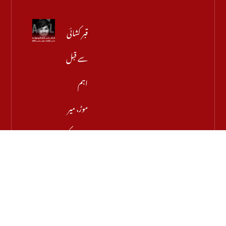
قبر کشائی
سے قبل
اہم
موڑ، میر
رضا کے
والد نے
اجازت
دینے