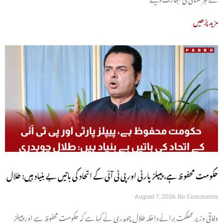
مزید پڑھیں
حکومت محفوظ ہے، پیپلز پارٹی اور پی ٹی آئی کے اتحاد کی باتیں بے بنیاد ہیں: طلال
چوہدری
August 7, 2026
No Comments
وفاقی وزیر مملکت برائے داخلہ طلال چوہدری نے کہا ہے کہ حکومت محفوظ ہے اور پیپلز