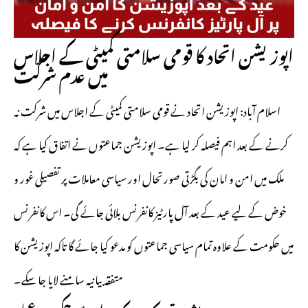
اپوزیشن اتحاد کا قومی سلامتی کمیٹی کے اجلاس
میں عدم شرکت
اسلام آباد: اپوزیشن اتحاد نے قومی سلامتی کمیٹی کے اجلاس میں شرکت نہ
کرنے کے بعد اہم فیصلہ کر لیا ہے۔ اپوزیشن جماعتوں نے اتفاق کیا ہے کہ
ملک میں امن و امان کی بگڑتی صورتحال اور سیاسی معاملات پر تفصیلی غور و
خوض کے لیے عید کے بعد آل پارٹیز کانفرنس بلائی جائے گی۔ اس کانفرنس
میں حکومت کے علاوہ تمام سیاسی جماعتوں کو مدعو کیا جائے گا تاکہ اپوزیشن کا
متفقہ بیانیہ سامنے لایا جا سکے۔