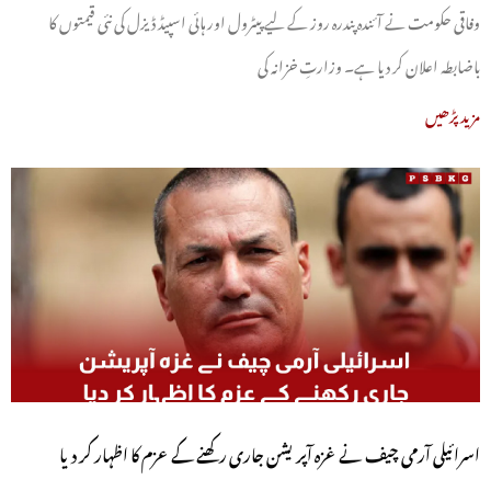
وفاقی حکومت نے آئندہ پندرہ روز کے لیے پیٹرول اور ہائی اسپیڈ ڈیزل کی نئی قیمتوں کا
باضابطہ اعلان کر دیا ہے۔ وزارتِ خزانہ کی
مزید پڑھیں
اسرائیلی آرمی چیف نے غزہ آپریشن جاری رکھنے کے عزم کا اظہار کر دیا