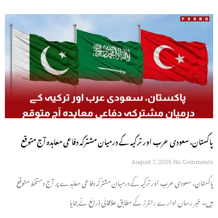
پاکستان، سعودی عرب اور ترکیہ کے درمیان مشترکہ دفاعی معاہدہ آج متوقع
August 7, 2026
No Comments
پاکستان، سعودی عرب اور ترکیہ کے درمیان مشترکہ دفاعی معاہدے پر آج دستخط متوقع
ہیں۔ خبر رساں ادارے رائٹرز کے مطابق علاقائی ذرائع نے بتایا