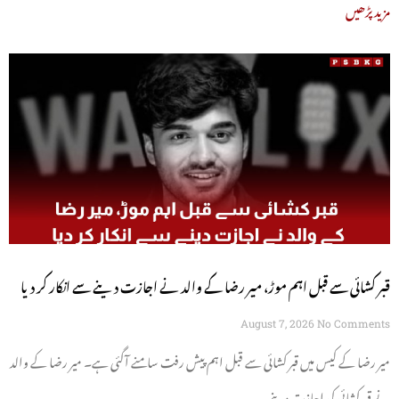
مزید پڑھیں
قبر کشائی سے قبل اہم موڑ، میر رضا کے والد نے اجازت دینے سے انکار کر دیا
August 7, 2026
No Comments
میر رضا کے کیس میں قبر کشائی سے قبل اہم پیش رفت سامنے آگئی ہے۔ میر رضا کے والد
نے قبر کشائی کی اجازت دینے