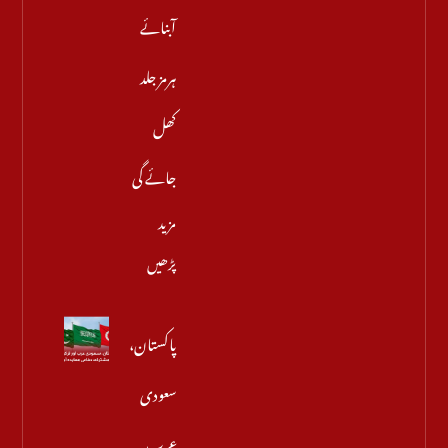
آبنائے
ہرمز جلد
کھل
جائے گی
مزید
پڑھیں
پاکستان،
سعودی
عرب