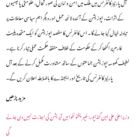
آل پارٹیز کانفرنس میں ملک میں امن و امان کی صورتحال، حکومتی پالیسیوں
کے اثرات، اپوزیشن کے آئندہ لائحہ عمل اور دیگر اہم سیاسی معاملات پر
تبادلہ خیال کیا جائے گا۔ اس کانفرنس کا مقصد اپوزیشن کو ایک متحدہ پلیٹ
فارم پر اکٹھا کر کے حکومت کے خلاف متفقہ حکمت عملی تیار کرنا ہے۔
لطیف کھوسہ اپوزیشن جماعتوں کے ساتھ مشاورت مکمل کرنے کے بعد آل
پارٹیز کانفرنس کی تاریخ اور ایجنڈے کا باضابطہ اعلان کریں گے۔
مزید پڑھیں
وزیراعلیٰ علی امین گنڈاپور: خیبر پختونخوا میں آپریشن کی اجازت نہیں دی جائے
گی