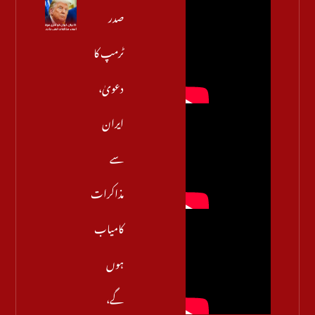
صدر
ٹرمپ کا
دعویٰ،
ایران
سے
مذاکرات
کامیاب
ہوں
گے،