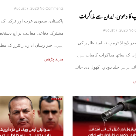
August 7, 2026
No Comments
مشترکہ دفاعی معاہدہ آج متوقع
 کا دعویٰ، ایران سے مذاکرات
پاکستان، سعودی عرب اور ترکیہ کے 
August 7, 2026
No 
وں گے، آبنائے ہرمز جلد کھل جائے
مشترکہ دفاعی معاہدے پر آج دستخط
ر ڈونلڈ ٹرمپ نے امید ظاہر کی
ہیں۔ خبر رساں ادارے رائٹرز کے مطا
ان کے ساتھ مذاکرات کامیاب ہوں
علاقائی ذرائع نے بتایا
مزید پڑھیں
نائے ہرمز جلد دوبارہ کھول دی جائے
ں