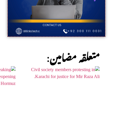
:متعلقہ مضامین