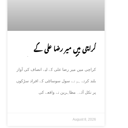
کراچی میں میر رضا علی کے
انصاف کیلئے سول سوسائٹی سڑکوں
کراچی میں میر رضا علی کے لیے انصاف کی آواز
پر آ گئی
بلند کرتے ہوئے سول سوسائٹی کے افراد سڑکوں
پر نکل آئے۔ مظاہرین نے واقعے کی
August 8, 2026