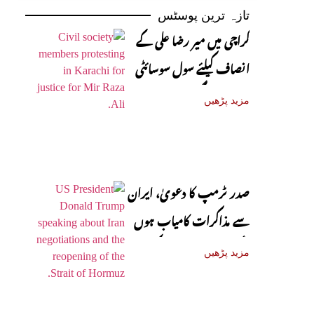
تازہ ترین پوسٹس
کراچی میں میر رضا علی کے
انصاف کیلئے سول سوسائٹی
سڑکوں پر آ گئی
مزید پڑھیں
صدر ٹرمپ کا دعویٰ، ایران
سے مذاکرات کامیاب ہوں
گے، آبنائے ہرمز جلد کھل
مزید پڑھیں
جائے گی