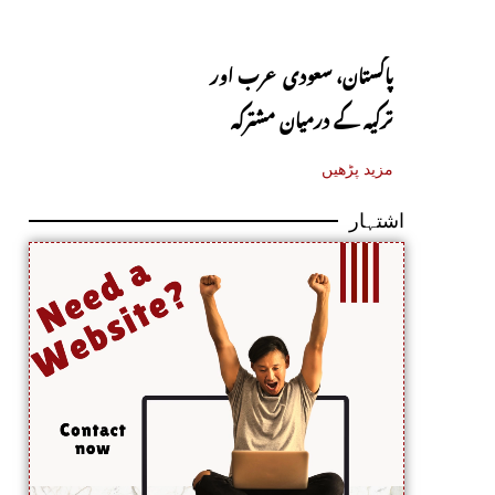
پاکستان، سعودی عرب اور
ترکیہ کے درمیان مشترکہ
دفاعی معاہدہ آج متوقع
مزید پڑھیں
اشتہار