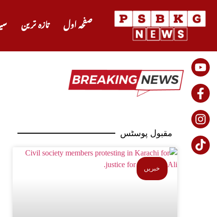
صفحہ اول
تازہ ترین
سی
مقبول پوسٹس
خبریں