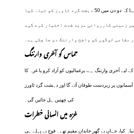
نیتن یاہو نے سماجی رابطے کی ویب سائٹ پر ایک ویڈیو بیان میں کہا کہ دو دن میں 50 دہشت گرد ٹاورز کو تباہ کیا
یں زمینی کارروائی مزید شدت اختیار کرے گی،
 مقامی لوگوں کو واضح وارننگ دی جا چکی ہے۔
حماس کو آخری وارننگ
ے لیے آخری وارننگ ہے، یرغمالیوں کو آزاد کرو یا غزہ کا
 آسمانوں پر زبردست طوفان آئے گا اور دہشت گرد ٹاورز
کی چھتیں ہل جائیں گی۔
غزہ میں انسانی خطرات
ج نے غزہ شہر کے ایک 12 منزلہ بلاک کو تباہ کیا، جہاں بے گھر خاندان مقیم تھے۔ فوج نے پہلے ہی