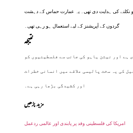
کو نکلنے کی ہدایت دی تھی۔ یہ عمارت حماس کے دہشت
گردوں کے آپریشنز کے لیے استعمال ہو رہی تھی۔
نتیجہ
ی ہے اور
نیتن یاہو
کی جانب سے فلسطینیوں کو
ئیل کی یہ سخت پالیسی علاقے میں انسانی خطرات
اور کشیدگی بڑھا رہی ہے۔
مزید پڑھیں
امریکا کی فلسطینی وفد پر پابندی اور عالمی ردعمل