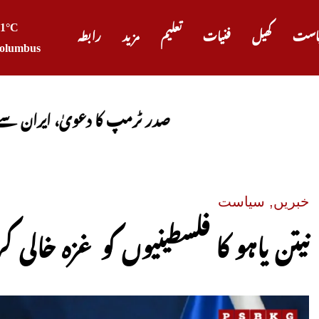
21°C
است
کھیل
فنیات
تعلیم
مزید
رابطہ
olumbus
صدر ٹرمپ کا دعویٰ، ایران سے مذاکرات کامیا
خبریں
,
سیاست
نیتن یاہو کا فلسطینیوں کو غزہ خالی 