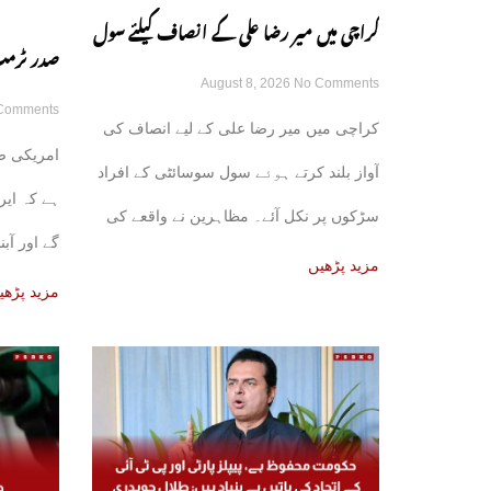
کراچی میں میر رضا علی کے انصاف کیلئے سول
صدر ٹرمپ
August 8, 2026
No Comments
سوسائٹی سڑکوں پر آ گئی
Comments
کامیاب ہ
کراچی میں میر رضا علی کے لیے انصاف کی
امریکی صد
گی
آواز بلند کرتے ہوئے سول سوسائٹی کے افراد
ہے کہ ایر
سڑکوں پر نکل آئے۔ مظاہرین نے واقعے کی
گے اور آب
مزید پڑھیں
مزید پڑھی