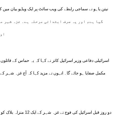
گیا ہے، اور یہ صرف ابتدائی مرحلہ ہے۔ غزہ شہر م
اور
اسرائیلی دفاعی وزیر اسرائیل کاتز نے کہا کہ یہ حماس کے قاتلوں ک
مکمل صفایا ہو جائے گا۔ انہوں نے مزید کہا کہ آج غزہ شہر کے
دو روز قبل اسرائیل کی فو