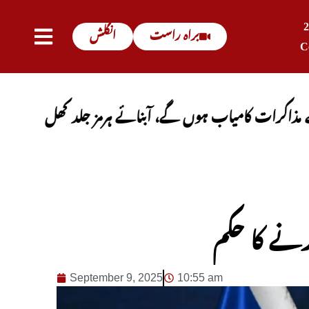
براہ راست
انگلش
C
ب ہوں گے، آبنائے ہرمز جلد کھل جائے گی
پاکستان،
کرنے کا حکم
September 9, 2025
10:55 am