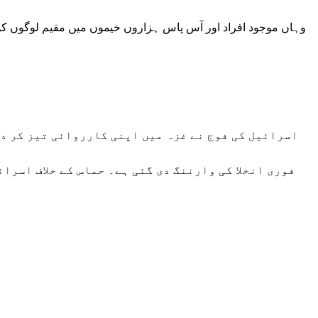
وہاں موجود افراد اور آس پاس ہزاروں خیموں میں مقیم لوگوں 
اسرائیل کی فوج نے غزہ میں اپنی کارروائی تیز کر د
فوری انخلا کی وارننگ دی گئی ہے۔ حماس کے خلاف اسرا