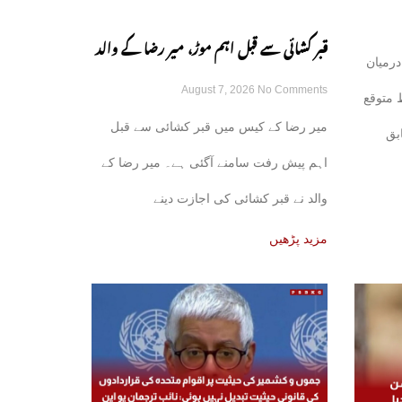
قبر کشائی سے قبل اہم موڑ، میر رضا کے والد
درمیان
August 7, 2026
No Comments
نے اجازت دینے سے انکار کر دیا
 متوقع
میر رضا کے کیس میں قبر کشائی سے قبل
بق
اہم پیش رفت سامنے آگئی ہے۔ میر رضا کے
والد نے قبر کشائی کی اجازت دینے
مزید پڑھیں