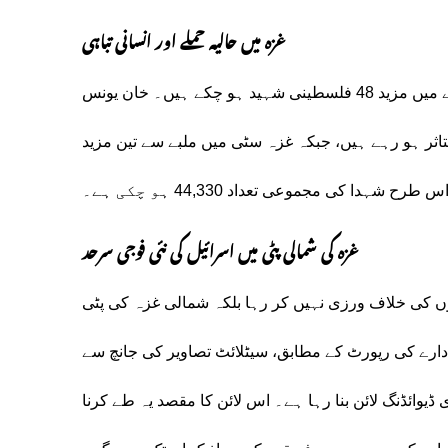
غزہ میں حالیہ حملے اور انسانی تباہی
اسرائیل کے غزہ پر وحشیانہ حملے تاحال جاری ہیں، جس کے نتیجے میں مزید 48 فلسطینی شہید ہو چکے ہیں۔ خان یونس
تاثر ہو رہے ہیں، جبکہ غزہ سٹی میں ملبے سے تین مزید
 شہدا کی مجموعی تعداد 44,330 ہو چکی ہے۔
غزہ کی شمالی پٹی میں اسرائیل کی نئی فوجی سرحد
ں کی خلاف ورزی نہیں کر رہا بلکہ شمالی غزہ کی پٹی
ادارے کی رپورٹ کے مطابق، سیٹلائٹ تصاویر کی جانچ سے
ڈیوائڈنگ لائن بنا رہا ہے۔ اس لائن کا مقصد یہ طے کرنا