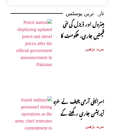
تازہ ترین پوسٹس
پیٹرول اور ڈیزل کی نئی
قیمتیں جاری، حکومت کا
باضابطہ اعلان
مزید پڑھیں
اسرائیلی آرمی چیف نے غزہ
آپریشن جاری رکھنے کے
عزم کا اظہار کر دیا
مزید پڑھیں