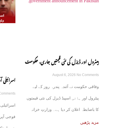
پیٹرول اور ڈیزل کی نئی قیمتیں جاری، حکومت
August 6, 2026
No Comments
کا باضابطہ اعلان
اسرائیلی
وفاقی حکومت نے آئندہ پندرہ روز کے لیے
Comments
رکھنے کے ع
پیٹرول اور ہائی اسپیڈ ڈیزل کی نئی قیمتوں
اسرائیلی 
کا باضابطہ اعلان کر دیا ہے۔ وزارتِ خزانہ
فوجی آپر
کی
مزید پڑھیں