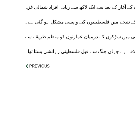
کے آغاز کے بعد سے ایک لاکھ سے زیادہ افراد شمالی غزہ
کے نتیجے میں فلسطینیوں کی واپسی مشکل ہو گئی ہے۔
پٹی میں سڑکوں کے درمیان عمارتوں کو منظم طریقے سے
علاقہ ہے جہاں جنگ سے قبل فلسطینی رہائشی بستا تھا۔
PREVIOUS