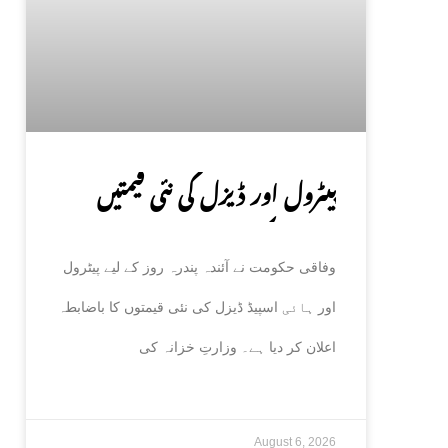
پیٹرول اور ڈیزل کی نئی قیمتیں
جاری، حکومت کا باضابطہ اعلان
وفاقی حکومت نے آئندہ پندرہ روز کے لیے پیٹرول
اور ہائی اسپیڈ ڈیزل کی نئی قیمتوں کا باضابطہ
اعلان کر دیا ہے۔ وزارتِ خزانہ کی
August 6, 2026