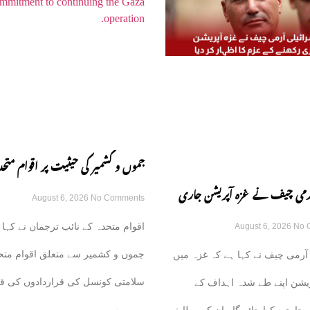
جموں و کشمیر کی حیثیت پر اقوام متحد
 آرمی چیف نے غزہ آپریشن جاری
August 6, 2026
No Comments
قراردادوں کی قانونی حیثیت تبدیل نہی
اقوام متحدہ کے نائب ترجمان نے کہا 
August 6, 2026
No 
زم کا اظہار کر دیا
نائب ترجمان یو این
جموں و کشمیر سے متعلق اقوام متح
آرمی چیف نے کہا ہے کہ غزہ میں
سلامتی کونسل کی قراردادوں کی قا
یشن اپنے طے شدہ اہداف کے
حیثیت میں