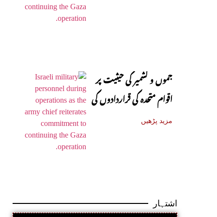
جموں و کشمیر کی حیثیت پر
اقوام متحدہ کی قراردادوں کی
قانونی حیثیت تبدیل نہیں
مزید پڑھیں
ہوئی: نائب ترجمان یو این
اشتہار