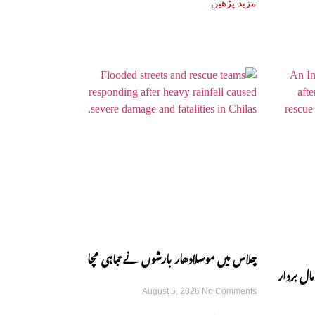
مزید پڑھیں
چلاس میں موسلادھار بارشوں نے تباہی مچا
مال بردار
August 5, 2026
No Comments
دی، مختلف حادثات میں 6 افراد جان سے