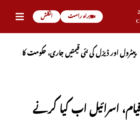
براہ راست
انگلش
C
ر ڈیزل کی نئی قیمتیں جاری، حکومت کا باضابطہ اعلان
 قیام، اسرائیل اب کیا کرنے