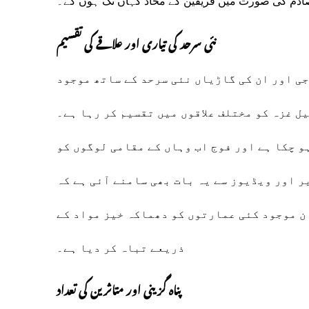
صادم کی صورت میں فریقین کے محاذ کہاں تک ہوں گے۔
نئی سرحد کی تیاری اور علاقے کی تقسیم
ی اور ان کی گاڑیاں نئی سرحد کے ساتھ موجود
ل غزہ کو مختلف علاقوں میں تقسیم کر رہا ہے۔
و چکا ہے اور فوج اب وہاں کے مقامی لوگوں کو
ر اور ویڈیوز سے یہ بات بھی سامنے آئی ہے کہ
ن موجود کئی عمارتوں کو دھماکہ خیز مواد کے
ذریعے تباہ کر دیا ہے۔
پناہ گزینی اور متاثرین کی تعداد