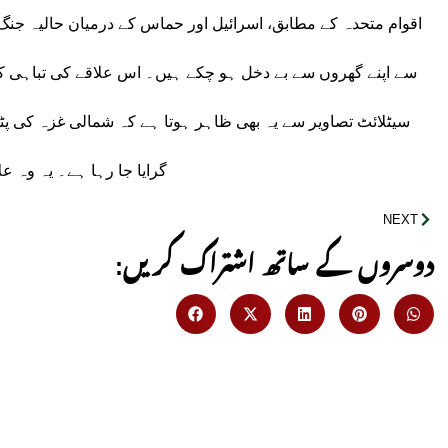
اقوام متحدہ کے مطابق، اسرائیل اور حماس کے درمیان حالیہ جنگ 
سے اپنے گھروں سے بے دخل ہو چکے ہیں۔ اس علاقے کی تباہی 
سیٹلائٹ تصاویر سے یہ بھی ظاہر ہوتا ہے کہ شمالی غزہ کی 
گرایا جا رہا ہے۔ یہ وہ 
NEXT
:دوسروں کے ساتھ اشتراک کریں