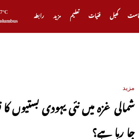
27°C
است
کھیل
فنیات
تعلیم
مزید
رابطہ
olumbus
پیٹرول او
مزید
شمالی غزہ میں نئی یہودی بستیوں کا
جا رہا ہے؟