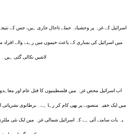
میں اسرائیل کی بمباری کے باعث خیموں میں رہنے والے افراد م
لاشیں نکالی گئی ہیں۔ اس طرح
اب اسرائیل محض غزہ میں فلسطینیوں کا قتل عام اور معاہدو
میں ایک خفیہ منصوبے پر بھی کام کر رہا ہے۔ برطانوی نشریاتی 
یہ بات سامنے آئی ہے کہ اسرائیل شمالی غزہ میں ایک نئی ملٹری 