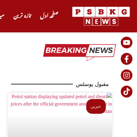
صفحہ اول
تازہ ترین
سی
مقبول پوسٹس
خبریں