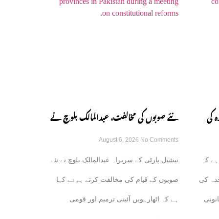
ہ کی
نئے صوبوں کی مخالفت، عبدالمالک بلوچ نے
August 6, 2026
No Comments
ں ہوئی:
اٹھارہویں ترمیم پر دوٹوک مؤقف اختیار کر
ہے کہ
نیشنل پارٹی کے سربراہ عبدالمالک بلوچ نے نئے
لیا
دہ کی
صوبوں کے قیام کی مخالفت کرتے ہوئے کہا
نونی
ہے کہ اٹھارہویں آئینی ترمیم اور قومی
مالیاتی کمیشن