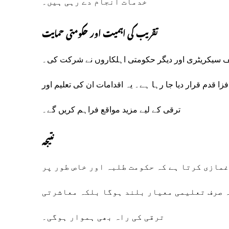
خدمات انجام دے رہی ہیں۔
تقریب کی اہمیت اور حکومتی حمایت
چیف سیکریٹری اور دیگر حکومتی اہلکاروں نے شرکت کی۔
زا قدم قرار دیا جا رہا ہے۔ یہ اقدامات ان کی تعلیم اور
ترقی کے لیے مزید مواقع فراہم کریں گے۔
نتیجہ
غمازی کرتا ہے کہ حکومت طلبہ اور خاص طور پر
ہ صرف تعلیمی معیار بلند ہوگا بلکہ معاشرتی
ترقی کی راہ بھی ہموار ہوگی۔