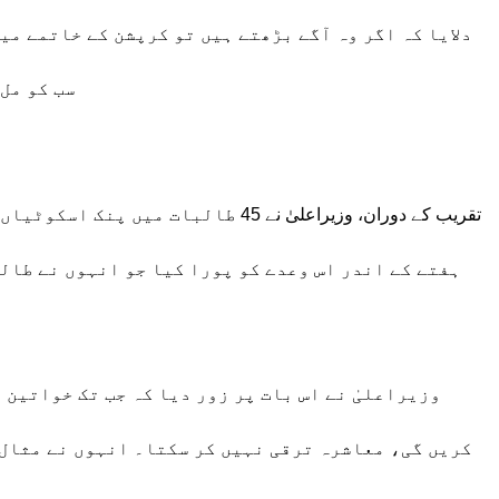
دلایا کہ اگر وہ آگے بڑھتے ہیں تو کرپشن کے خاتمے می
سب کو مل
تقریب کے دوران، وزیراعلیٰ نے 45 طالب
ہفتے کے اندر اس وعدے کو پورا کیا جو انہوں نے طالب
وزیراعلیٰ نے اس بات پر زور دیا کہ جب تک خواتین
کریں گی، معاشرہ ترقی نہیں کر سکتا۔ انہوں نے مثال 