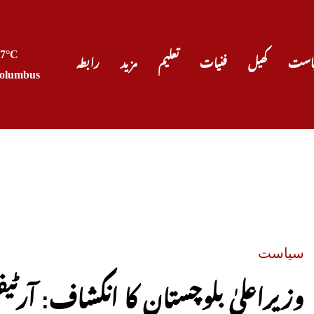
27°C
است
کھیل
فنیات
تعلیم
مزید
رابطہ
olumbus
صدر ٹرمپ
سیاست
وزیراعلیٰ بلوچستان کا انکشاف: آرٹ