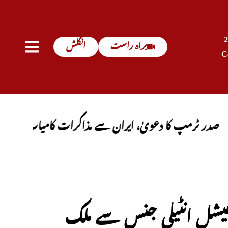
براہ راست
انگلش
C
 کا دعویٰ، ایران سے مذاکرات کامیاب ہوں گے، آبنائے 
یفیشل انٹیلی جنس سے ملک