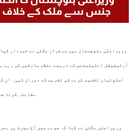
وزیراعلیٰ بلوچستان میر سرفراز بگٹی نے خبردار کیا ہ
آرٹیفیشل انٹیلیجنس کے ذریعے منظم سازشیں کر رہے ہی
اسکوٹیاں تقسیم کرنے کی تقریب کے دوران کہی۔ ان ک
مقابلہ کرنا ضر
وزیراعلیٰ بگٹی نے کہا کہ صوبے میں آج میرٹ پر بھر