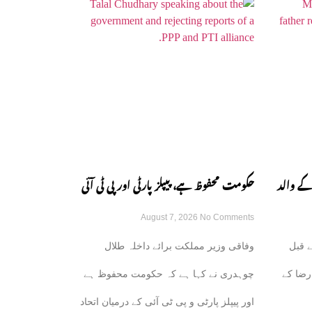
کے والد
حکومت محفوظ ہے، پیپلز پارٹی اور پی ٹی آئی
August 7, 2026
No Comments
کے اتحاد کی باتیں بے بنیاد ہیں: طلال چوہدری
 قبل
وفاقی وزیر مملکت برائے داخلہ طلال
رضا کے
چوہدری نے کہا ہے کہ حکومت محفوظ ہے
اور پیپلز پارٹی و پی ٹی آئی کے درمیان اتحاد