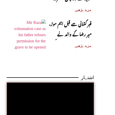
دفاعی معاہدہ آج متوقع
مزید پڑھیں
قبر کشائی سے قبل اہم موڑ،
میر رضا کے والد نے
اجازت دینے سے انکار کر دیا
مزید پڑھیں
اشتہار