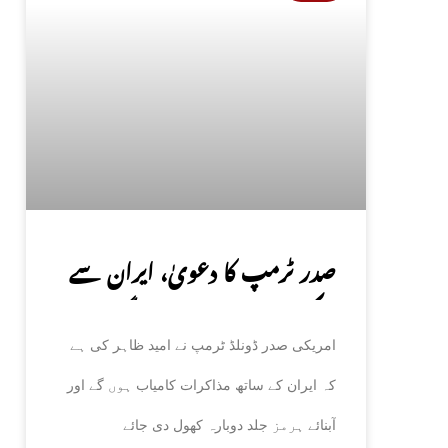
صدر ٹرمپ کا دعویٰ، ایران سے
مذاکرات کامیاب ہوں گے،
امریکی صدر ڈونلڈ ٹرمپ نے امید ظاہر کی ہے
آبنائے ہرمز جلد کھل جائے گی
کہ ایران کے ساتھ مذاکرات کامیاب ہوں گے اور
آبنائے ہرمز جلد دوبارہ کھول دی جائے