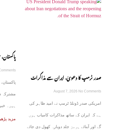
پاکستان، 
Comments
مشترکہ دف
صدر ٹرمپ کا دعویٰ، ایران سے مذاکرات
پاکستان، 
August 7, 2026
No Comments
کامیاب ہوں گے، آبنائے ہرمز جلد کھل جائے
مشترکہ د
امریکی صدر ڈونلڈ ٹرمپ نے امید ظاہر کی
ہیں۔ خبر 
گی
ہے کہ ایران کے ساتھ مذاکرات کامیاب ہوں
علاقائی ذرا
مزید پڑھی
گے اور آبنائے ہرمز جلد دوبارہ کھول دی جائے