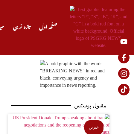
صفحہ اول
تازہ ترین
سی
مقبول پوسٹس
خبریں