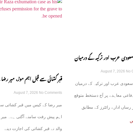
سعودی عرب اور ترکیہ کے درمیان
August 7, 2026
No 
اعی معاہدہ آج متوقع
قبر کشائی سے قبل اہم موڑ، میر رضا 
سعودی عرب اور ترکیہ کے درمیان
August 7, 2026
No Comments
نے اجازت دینے سے انکار کر دیا
فاعی معاہدے پر آج دستخط متوقع
میر رضا کے کیس میں قبر کشائی سے
رساں ادارے رائٹرز کے مطابق
اہم پیش رفت سامنے آگئی ہے۔ میر 
ئع نے بتایا
ں
والد نے قبر کشائی کی اجازت دینے