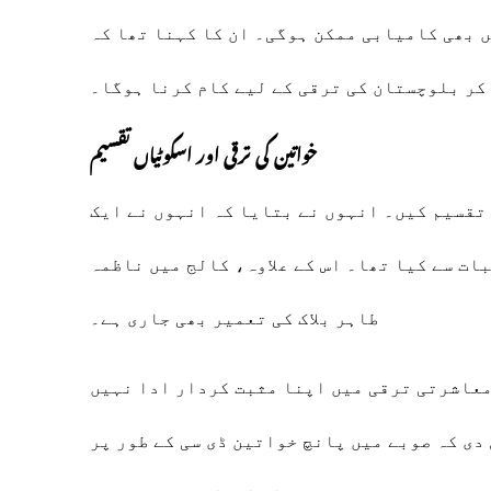
ں بھی کامیابی ممکن ہوگی۔ ان کا کہنا تھا کہ
 کر بلوچستان کی ترقی کے لیے کام کرنا ہوگا۔
خواتین کی ترقی اور اسکوٹیاں تقسیم
ات میں پنک اسکوٹیاں تقسیم کیں۔ انہوں نے بتایا کہ انہوں نے ایک
ات سے کیا تھا۔ اس کے علاوہ، کالج میں ناظمہ
طاہر بلاک کی تعمیر بھی جاری ہے۔
 معاشرتی ترقی میں اپنا مثبت کردار ادا نہیں
دی کہ صوبے میں پانچ خواتین ڈی سی کے طور پر