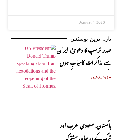
August 7, 2026
تازہ ترین پوسٹس
صدر ٹرمپ کا دعویٰ، ایران
سے مذاکرات کامیاب ہوں
گے، آبنائے ہرمز جلد کھل
مزید پڑھیں
جائے گی
پاکستان، سعودی عرب اور
ترکیہ کے درمیان مشترکہ