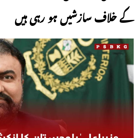
کے خلاف سازشیں ہو رہی ہیں