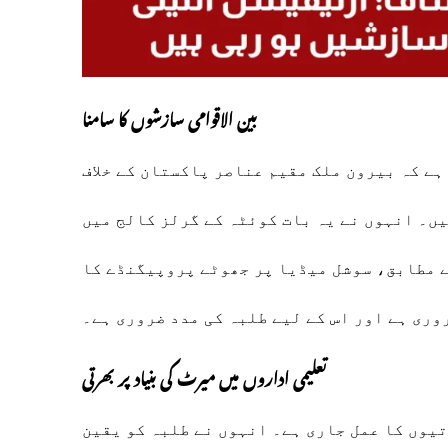
بین الاقوامی سازشوں کا سامنا
ے کہ بیرون ملک مقیم عناصر پاکستان کے خلاف
ں۔ انہوں نے یہ بات کوئٹہ کے گرلز کالج میں
ے مطابق، سوشل میڈیا پر جھوٹے پروپیگنڈے کا
وری ہے اور اس کے لیے طلبہ کی مدد ضروری ہے۔
تعلیمی اداروں میں میرٹ کی بنیاد پر بھرتی
تیوں کا عمل جاری ہے۔ انہوں نے طلبہ کو یقین