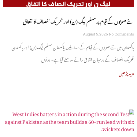
نئے صوبوں کے قیام پر مسلم لیگ (ن) اور تحریک انصاف کا اتفاق
August 5, 2026
No Comments
پاکستان میں نئے صوبوں کے قیام کے معاملے پر پاکستان مسلم لیگ (ن) اور پاکستان
تحریک انصاف کے درمیان اتفاق رائے سامنے آیا ہے۔ دونوں
مزید پڑھیں