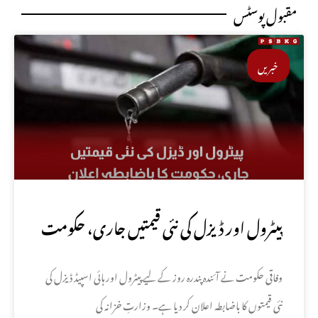
مقبول پوسٹس
خبریں
پیٹرول اور ڈیزل کی نئی قیمتیں جاری، حکومت
کا باضابطہ اعلان
وفاقی حکومت نے آئندہ پندرہ روز کے لیے پیٹرول اور ہائی اسپیڈ ڈیزل کی
نئی قیمتوں کا باضابطہ اعلان کر دیا ہے۔ وزارتِ خزانہ کی