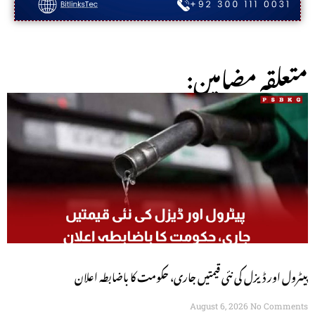
:متعلقہ مضامین
پیٹرول اور ڈیزل کی نئی قیمتیں جاری، حکومت کا باضابطہ اعلان
August 6, 2026
No Comments