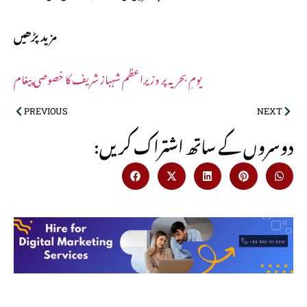
مزید پڑھیں
یومِ بحریہ پر وزیراعظم شہباز شریف کا خصوصی پیغام
PREVIOUS
NEXT
:دوسروں کے ساتھ اشتراک کریں