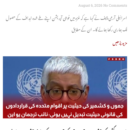
August 6, 2026
No Comments
اسرائیلی آرمی چیف نے کہا ہے کہ غزہ میں فوجی آپریشن اپنے طے شدہ اہداف کے حصول
تک جاری رکھا جائے گا۔ ان کے مطابق
مزید پڑھیں