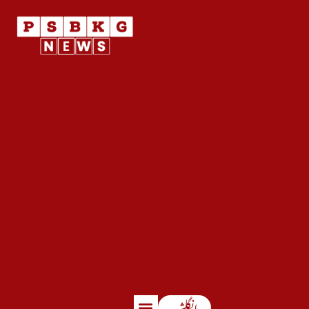
انگلش