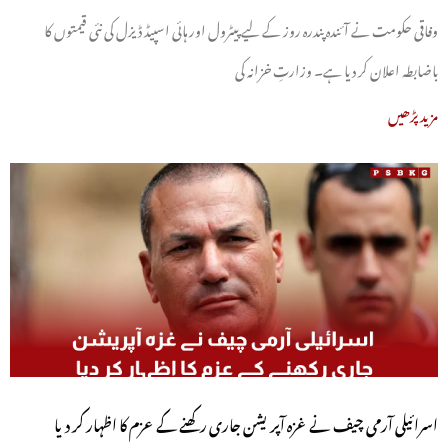
وفاقی حکومت نے آئندہ پندرہ روز کے لیے پیٹرول اور ہائی اسپیڈ ڈیزل کی نئی قیمتوں کا
باضابطہ اعلان کر دیا ہے۔ وزارتِ خزانہ کی
مزید پڑھیں
اسرائیلی آرمی چیف نے غزہ آپریشن جاری رکھنے کے عزم کا اظہار کر دیا