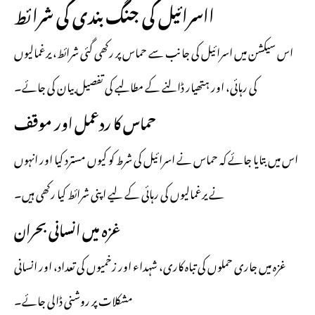
ااسرائیل کی جنگ بندی کی شرائط
اس سیکشن میں اسرائیل کی جانب سے حماس پر رکھی گئی شرائط، یرغمالیوں
کی رہائی، اور ہتھیار ڈالنے کے مطالبے کی تفصیل بیان کی جائے۔
حماس کا ردعمل اور موقف
اس میں بتایا جائے کہ حماس نے اسرائیل کی شرط کو کیوں مسترد کیا اور انہوں
نے یرغمالیوں کی رہائی کے لیے اپنی شرائط کیا رکھی ہیں۔
غزہ میں انسانی بحران
غزہ میں جاری حملوں کی تباہ کاری، شہداء اور زخمیوں کی تعداد، اور انسانی
مشکلات پر روشنی ڈالی جائے۔