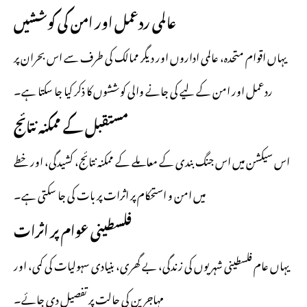
عالمی ردعمل اور امن کی کوششیں
یہاں اقوام متحدہ، عالمی اداروں اور دیگر ممالک کی طرف سے اس بحران پر
ردعمل اور امن کے لیے کی جانے والی کوششوں کا ذکر کیا جا سکتا ہے۔
مستقبل کے ممکنہ نتائج
اس سیکشن میں اس جنگ بندی کے معاملے کے ممکنہ نتائج، کشیدگی، اور خطے
میں امن و استحکام پر اثرات پر بات کی جا سکتی ہے۔
فلسطینی عوام پر اثرات
یہاں عام فلسطینی شہریوں کی زندگی، بے گھری، بنیادی سہولیات کی کمی، اور
مہاجرین کی حالت پر تفصیل دی جائے۔