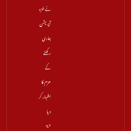
نے غزہ
آپریشن
جاری
رکھنے
کے
عزم کا
اظہار کر
دیا
مزید