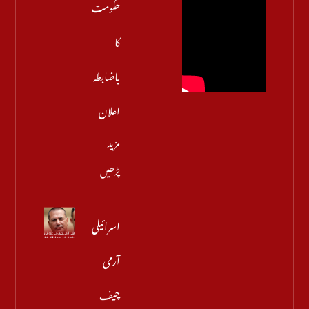
حکومت
کا
باضابطہ
اعلان
مزید
پڑھیں
اسرائیلی
آرمی
چیف