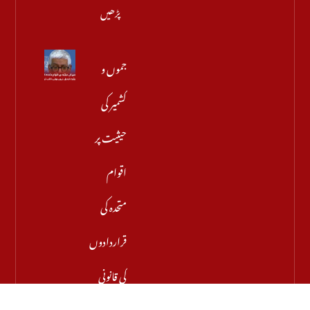
پڑھیں
جموں و
کشمیر کی
حیثیت پر
اقوام
متحدہ کی
قراردادوں
کی قانونی
حیثیت