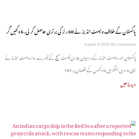
پاکستان کے خلاف ویسٹ انڈیز نے 60 رنز کی برتری حاصل کر لی، 6 وکٹیں گر
گئیں
August 5, 2026
No Comments
پاکستان اور ویسٹ انڈیز کے درمیان جاری ٹیسٹ میچ کے تیسرے روز ویسٹ انڈیز نے
اپنی دوسری اننگز میں 6 وکٹوں کے نقصان پر 103
مزید پڑھیں