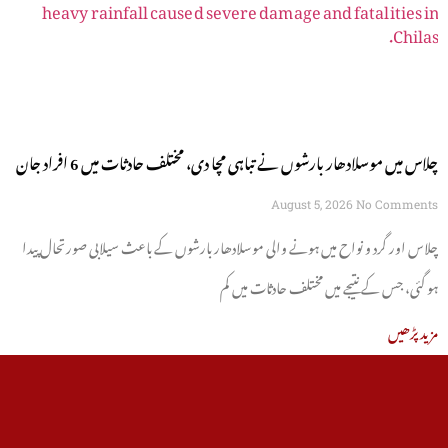
چلاس میں موسلادھار بارشوں نے تباہی مچا دی، مختلف حادثات میں 6 افراد جان
سے گئے
August 5, 2026
No Comments
چلاس اور گرد و نواح میں ہونے والی موسلادھار بارشوں کے باعث سیلابی صورتحال پیدا
ہو گئی، جس کے نتیجے میں مختلف حادثات میں کم
مزید پڑھیں