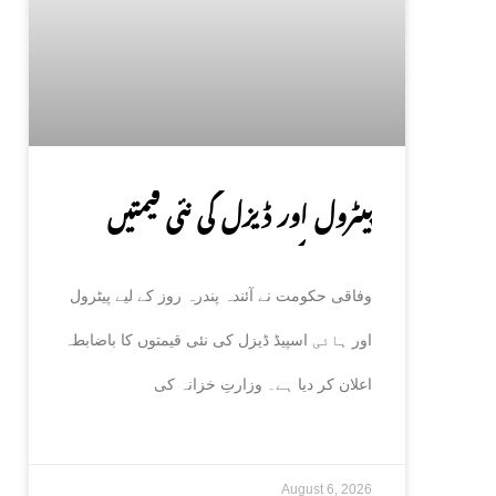
پیٹرول اور ڈیزل کی نئی قیمتیں
جاری، حکومت کا باضابطہ اعلان
وفاقی حکومت نے آئندہ پندرہ روز کے لیے پیٹرول
اور ہائی اسپیڈ ڈیزل کی نئی قیمتوں کا باضابطہ
اعلان کر دیا ہے۔ وزارتِ خزانہ کی
August 6, 2026