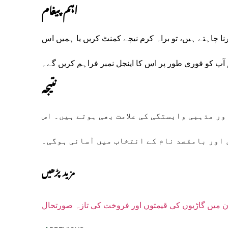
اہم پیغام
اینجل نمبر (Angel Number) بھی معلوم کرنا چاہتے ہیں، تو براہ کرم نیچے کمنٹ کریں یا ہمیں اس
م آپ کو فوری طور پر اس کا اینجل نمبر فراہم کریں گے۔
نتیجہ
ور مذہبی وابستگی کی علامت بھی ہوتے ہیں۔ اس
ن اور بامقصد نام کے انتخاب میں آسانی ہوگی۔
مزید پڑھیں
ن میں گاڑیوں کی قیمتوں اور فروخت کی تازہ صورتحال