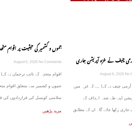
جموں و کشمیر کی حیثیت پر اقوام متحد
 آرمی چیف نے غزہ آپریشن جاری
August 6, 2026
No Comments
قراردادوں کی قانونی حیثیت تبدیل نہی
اقوام متحدہ کے نائب ترجمان نے کہا 
August 6, 2026
No 
زم کا اظہار کر دیا
نائب ترجمان یو این
جموں و کشمیر سے متعلق اقوام متح
آرمی چیف نے کہا ہے کہ غزہ میں
سلامتی کونسل کی قراردادوں کی قا
یشن اپنے طے شدہ اہداف کے
حیثیت میں
اری رکھا جائے گا۔ ان کے مطابق
مزید پڑھیں
ں