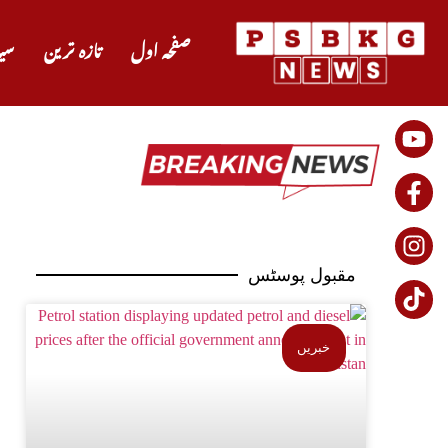
صفحہ اول
تازہ ترین
سی
مقبول پوسٹس
خبریں