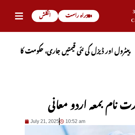
براہ راست
انگلش
C
ور ڈیزل کی نئی قیمتیں جاری، حکومت کا باضابطہ اعلان
 نام بمعہ اردو معانی
July 21, 2025
10:52 am