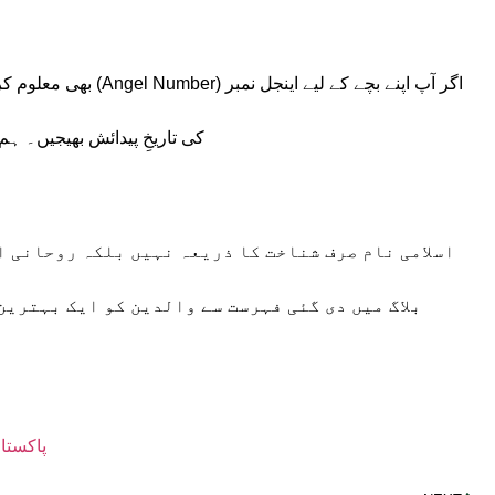
اگر آپ اپنے بچے کے لیے 
کی تاریخِ پیدائش بھیجیں۔ ہ
اسلامی نام صرف شناخت کا ذریعہ نہیں بلکہ روحانی ا
بلاگ میں دی گئی فہرست سے والدین کو ایک بہتری
پاکستا