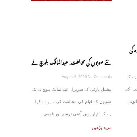
ہ کی
نئے صوبوں کی مخالفت، عبدالمالک بلوچ نے
ں ہوئی:
ہے کہ
August 6, 2026
No Comments
اٹھارہویں ترمیم پر دوٹوک مؤقف اختیار کر
دہ کی
نیشنل پارٹی کے سربراہ عبدالمالک بلوچ نے نئے
لیا
نونی
صوبوں کے قیام کی مخالفت کرتے ہوئے کہا
ہے کہ اٹھارہویں آئینی ترمیم اور قومی
مالیاتی کمیشن
مزید پڑھیں