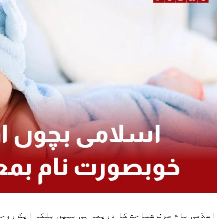
اسلامی نام صرف شناخت کا ذریعہ ہی نہیں بلکہ ایک روح