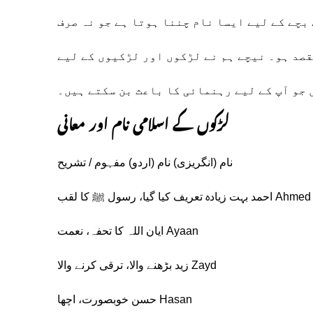
بچے کے لیے ایسا نام چننا ہوتا ہے جو نہ صرف
صد ہو۔ نیچے ہم نے لڑکوں اور لڑکیوں کے لیے
 جو آپ کے لیے رہنمائی کا باعث بن سکتے ہیں۔
لڑکوں کے اسلامی نام اور معانی
نام (انگریزی) نام (اردو) مفہوم / تشریح
Ahmed احمد بہت زیادہ تعریف کیا گیا، رسول ﷺ کا لقب
Ayaan ایان اللہ کا تحفہ، نعمت
Zayd زید بڑھنے والا، ترقی کرنے والا
Hasan حسن خوبصورت، اچھا