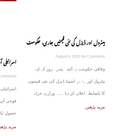
پیٹرول اور ڈیزل کی نئی قیمتیں جاری، حکومت
August 6, 2026
No Comments
کا باضابطہ اعلان
اسرائیلی
وفاقی حکومت نے آئندہ پندرہ روز کے لیے
Comments
رکھنے کے ع
پیٹرول اور ہائی اسپیڈ ڈیزل کی نئی قیمتوں
اسرائیلی 
کا باضابطہ اعلان کر دیا ہے۔ وزارتِ خزانہ
فوجی آپر
کی
مزید پڑھیں
حصول تک ج
مزید پڑھی