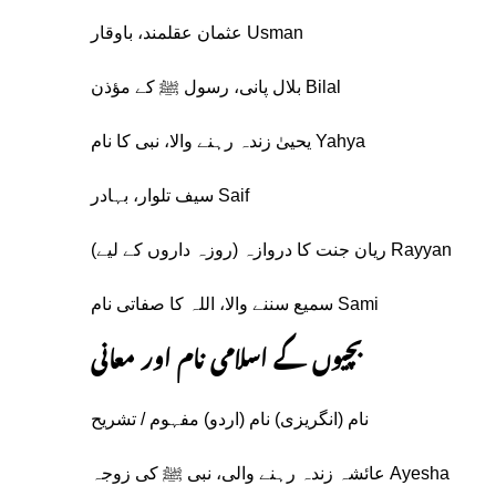
Usman عثمان عقلمند، باوقار
Bilal بلال پانی، رسول ﷺ کے مؤذن
Yahya یحییٰ زندہ رہنے والا، نبی کا نام
Saif سیف تلوار، بہادر
Rayyan ریان جنت کا دروازہ (روزہ داروں کے لیے)
Sami سمیع سننے والا، اللہ کا صفاتی نام
بچیوں کے اسلامی نام اور معانی
نام (انگریزی) نام (اردو) مفہوم / تشریح
Ayesha عائشہ زندہ رہنے والی، نبی ﷺ کی زوجہ