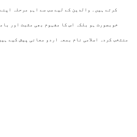
کرتے ہیں۔ والدین کے لیے سب سے اہم مرحلہ اپنے 
خوبصورت ہو بلکہ اس کا مفہوم بھی مثبت اور بامق
منتخب کردہ اسلامی نام بمعہ اردو معانی پیش کیے ہیں