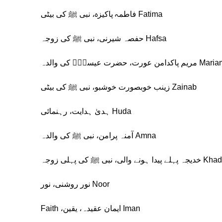
Fatima فاطمہ پاکیزہ، نبی ﷺ کی بیٹی
Hafsa حفصہ شیرنی، نبی ﷺ کی زوجہ
مریم پاکدامن عورت، حضرت عیسیٰؑ کی والدہ
Zainab زینب خوبصورت خوشبو، نبی ﷺ کی بیٹی
Huda ہدیٰ ہدایت، رہنمائی
Amna آمنہ پرامن، نبی ﷺ کی والدہ
ے پیدا ہونے والی، نبی ﷺ کی پہلی زوجہ
Noor نور روشنی، نور
Iman ایمان عقیدہ، یقین، Faith