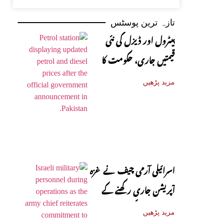
تازہ ترین پوسٹس
پیٹرول اور ڈیزل کی نئی
قیمتیں جاری، حکومت کا
باضابطہ اعلان
مزید پڑھیں
اسرائیلی آرمی چیف نے غزہ
آپریشن جاری رکھنے کے
عزم کا اظہار کر دیا
مزید پڑھیں