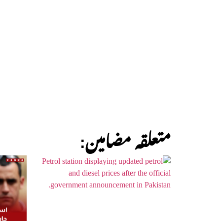
:متعلقہ مضامین