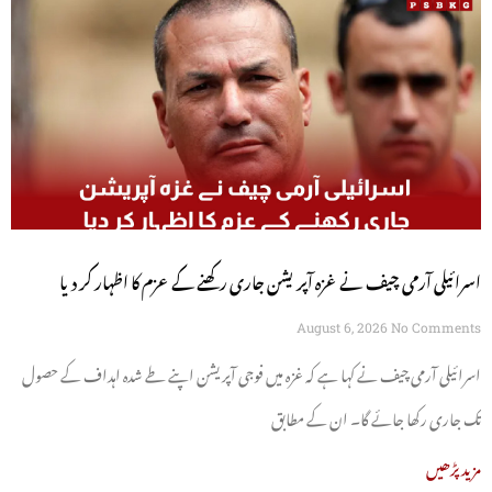
اسرائیلی آرمی چیف نے غزہ آپریشن جاری رکھنے کے عزم کا اظہار کر دیا
August 6, 2026
No Comments
اسرائیلی آرمی چیف نے کہا ہے کہ غزہ میں فوجی آپریشن اپنے طے شدہ اہداف کے حصول
تک جاری رکھا جائے گا۔ ان کے مطابق
مزید پڑھیں