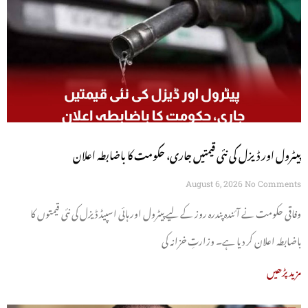
پیٹرول اور ڈیزل کی نئی قیمتیں جاری، حکومت کا باضابطہ اعلان
August 6, 2026
No Comments
وفاقی حکومت نے آئندہ پندرہ روز کے لیے پیٹرول اور ہائی اسپیڈ ڈیزل کی نئی قیمتوں کا
باضابطہ اعلان کر دیا ہے۔ وزارتِ خزانہ کی
مزید پڑھیں