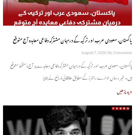
پاکستان، سعودی عرب اور ترکیہ کے درمیان مشترکہ دفاعی معاہدہ آج متوقع
August 7, 2026
No Comments
پاکستان، سعودی عرب اور ترکیہ کے درمیان مشترکہ دفاعی معاہدے پر آج دستخط متوقع
ہیں۔ خبر رساں ادارے رائٹرز کے مطابق علاقائی ذرائع نے بتایا
مزید پڑھیں