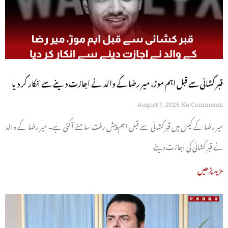
قبر کشائی سے قبل اہم موڑ، میر رضا کے والد نے اجازت دینے سے انکار کر دیا
August 7, 2026
No Comments
میر رضا کے کیس میں قبر کشائی سے قبل اہم پیش رفت سامنے آگئی ہے۔ میر رضا کے والد
نے قبر کشائی کی اجازت دینے
مزید پڑھیں