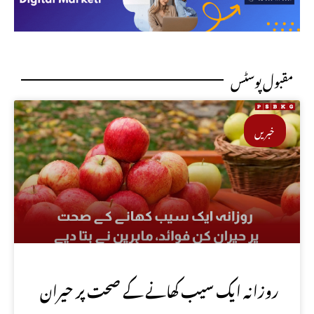
مقبول پوسٹس
خبریں
روزانہ ایک سیب کھانے کے صحت پر حیران