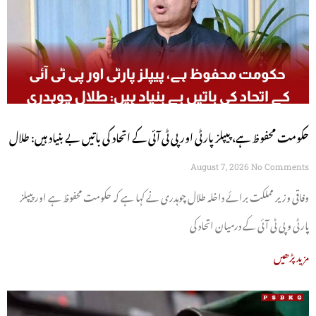
حکومت محفوظ ہے، پیپلز پارٹی اور پی ٹی آئی کے اتحاد کی باتیں بے بنیاد ہیں: طلال
چوہدری
August 7, 2026
No Comments
وفاقی وزیر مملکت برائے داخلہ طلال چوہدری نے کہا ہے کہ حکومت محفوظ ہے اور پیپلز
پارٹی و پی ٹی آئی کے درمیان اتحاد کی
مزید پڑھیں