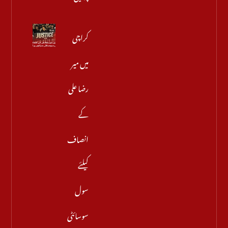
کراچی
میں میر
رضا علی
کے
انصاف
کیلئے
سول
سوسائٹی