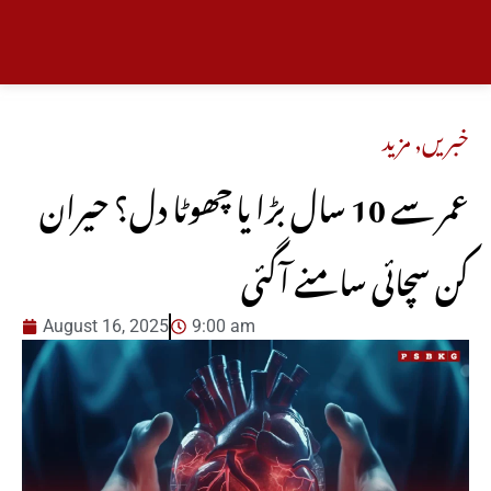
خبریں
,
مزید
عمر سے 10 سال بڑا یا چھوٹا دل؟ حیران
کن سچائی سامنے آگئی
August 16, 2025
9:00 am