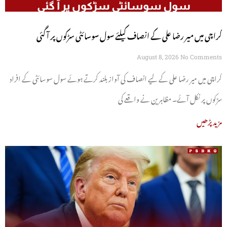
کراچی میں میر رضا علی کے انصاف کیلئے سول سوسائٹی سڑکوں پر آ گئی
August 8, 2026
No Comments
کراچی میں میر رضا علی کے لیے انصاف کی آواز بلند کرتے ہوئے سول سوسائٹی کے افراد
سڑکوں پر نکل آئے۔ مظاہرین نے واقعے کی
مزید پڑھیں