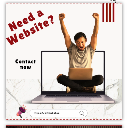
کامیاب
ہوں
گے،
آبنائے
ہرمز جلد
کھل
جائے گی