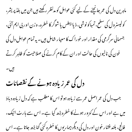
ماہرین دل کی عمر جانچنے کے لیے کئی عوامل کو مدنظر رکھتے ہیں جن میں بلڈ پریشر،
کولیسٹرول کی سطح، تمباکو نوشی، ذیابیطس یا شوگر کا خطرہ، وزن اور بی ایم آئی،
جسمانی سرگرمی کی مقدار اور خوراک کا معیار شامل ہیں۔ یہ تمام عوامل دل کی
خون کی نالیوں کی حالت اور ان کے کام کرنے کی صلاحیت کو ظاہر کرتے
ہیں۔
دل کی عمر زیادہ ہونے کے نقصانات
جب دل کی عمر اصل عمر سے زیادہ ہو تو اس کا مطلب ہے کہ دل زیادہ دباؤ
میں ہے اور اس کے کمزور ہونے کا خطرہ بڑھ گیا ہے۔ اس سے ہارٹ اٹیک،
فالج، بلند فشار خون اور دل کی دیگر بیماریوں کا خطرہ کئی گنا بڑھ جاتا ہے۔ اس