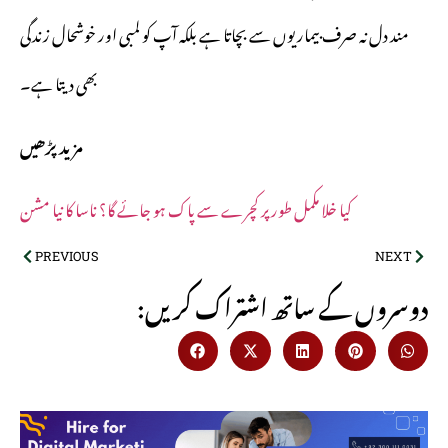
مند دل نہ صرف بیماریوں سے بچاتا ہے بلکہ آپ کو لمبی اور خوشحال زندگی
بھی دیتا ہے۔
مزید پڑھیں
کیا خلا مکمل طور پر کچرے سے پاک ہو جائے گا؟ ناسا کا نیا مشن
PREVIOUS
NEXT
:دوسروں کے ساتھ اشتراک کریں