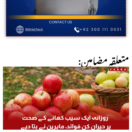
:متعلقہ مضامین