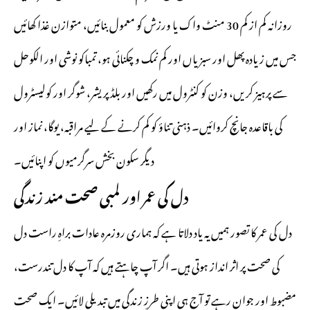
روزانہ کم از کم 30 منٹ واک یا ورزش کو معمول بنائیں، متوازن غذا کھائیں
جس میں زیادہ پھل اور سبزیاں اور کم نمک و چکنائی ہو، تمباکو نوشی اور الکوحل
سے پرہیز کریں، وزن کو کنٹرول میں رکھیں اور بلڈ پریشر، شوگر اور کولیسٹرول
کی باقاعدہ جانچ کروائیں۔ ذہنی تناؤ کو کم کرنے کے لیے مراقبہ، یوگا، نماز اور
دیگر سکون بخش سرگرمیوں کو اپنائیں۔
دل کی عمر اور لمبی صحت مند زندگی
دل کی عمر کا تصور ہمیں یہ یاد دلاتا ہے کہ ہماری روزمرہ عادات براہِ راست دل
کی صحت پر اثر انداز ہوتی ہیں۔ اگر آپ چاہتے ہیں کہ آپ کا دل تندرست،
مضبوط اور جوان رہے تو آج ہی اپنی طرزِ زندگی میں تبدیلی لائیں۔ ایک صحت