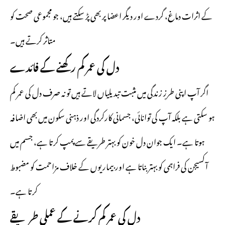
کے اثرات دماغ، گردے اور دیگر اعضا پر بھی پڑ سکتے ہیں، جو مجموعی صحت کو
متاثر کرتے ہیں۔
دل کی عمر کم رکھنے کے فائدے
اگر آپ اپنی طرزِ زندگی میں مثبت تبدیلیاں لاتے ہیں تو نہ صرف دل کی عمر کم
ہو سکتی ہے بلکہ آپ کی توانائی، جسمانی کارکردگی اور
ذہنی سکون
میں بھی اضافہ
ہوتا ہے۔ ایک جوان دل خون کو بہتر طریقے سے پمپ کرتا ہے، جسم میں
آکسیجن کی فراہمی کو بہتر بناتا ہے اور بیماریوں کے خلاف مزاحمت کو مضبوط
کرتا ہے۔
دل کی عمر کم کرنے کے عملی طریقے