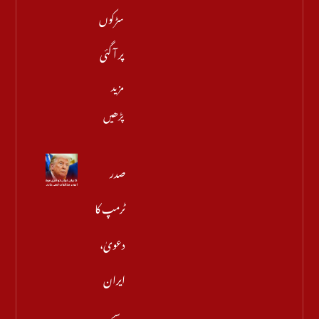
سڑکوں
پر آ گئی
مزید
پڑھیں
صدر
ٹرمپ کا
دعویٰ،
ایران
سے