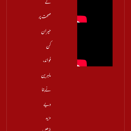
کے
صحت پر
حیران
کن
فوائد،
ماہرین
نے بتا
دیے
مزید
پڑھیں