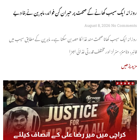
روزانہ ایک سیب کھانے کے صحت پر حیران کن فوائد، ماہرین نے بتا دیے
August 8, 2026
No Comments
روزانہ ایک سیب کھانا صحت مند غذا کا حصہ بن سکتا ہے۔ ماہرین کے مطابق سیب میں
فائبر، وٹامنز، منرلز اور مختلف قدرتی غذائی اجزا
مزید پڑھیں