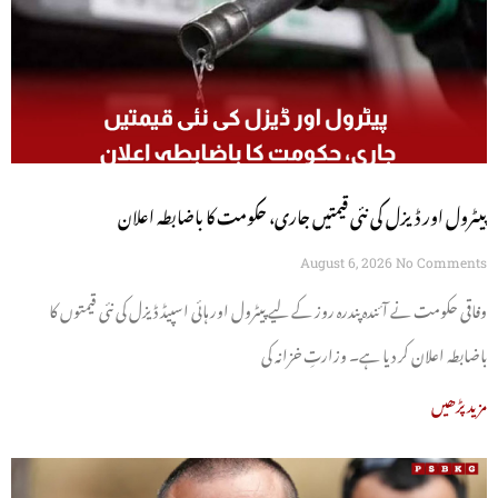
پیٹرول اور ڈیزل کی نئی قیمتیں جاری، حکومت کا باضابطہ اعلان
August 6, 2026
No Comments
وفاقی حکومت نے آئندہ پندرہ روز کے لیے پیٹرول اور ہائی اسپیڈ ڈیزل کی نئی قیمتوں کا
باضابطہ اعلان کر دیا ہے۔ وزارتِ خزانہ کی
مزید پڑھیں