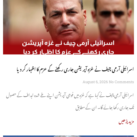
اسرائیلی آرمی چیف نے غزہ آپریشن جاری رکھنے کے عزم کا اظہار کر دیا
August 6, 2026
No Comments
اسرائیلی آرمی چیف نے کہا ہے کہ غزہ میں فوجی آپریشن اپنے طے شدہ اہداف کے حصول
تک جاری رکھا جائے گا۔ ان کے مطابق
مزید پڑھیں