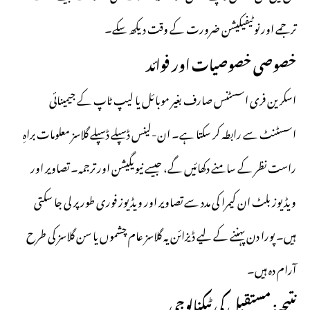
ترجمے اور نوٹیفیکیشن ضرورت کے وقت دیکھ سکے۔
خصوصی خصوصیات اور فوائد
اسکرین فری اسسٹنس صارف بغیر موبائل یا لیپ ٹاپ کے جیمینائی
اسسٹنٹ سے رابطہ کر سکتا ہے۔ ان-لینس ڈسپلے ڈسپلے گلاسز معلومات براہِ
راست نظر کے سامنے دکھائیں گے، جیسے نیویگیشن اور ترجمہ۔ تصاویر اور
ویڈیوز بلٹ ان کیمرا کی مدد سے تصاویر اور ویڈیوز فوری طور پر لی جا سکتی
ہیں۔ پورا دن پہننے کے لیے ڈیزائن یہ گلاسز عام چشموں یا سن گلاسز کی طرح
آرام دہ ہیں۔
نتیجہ: مستقبل کی ٹیکنالوجی