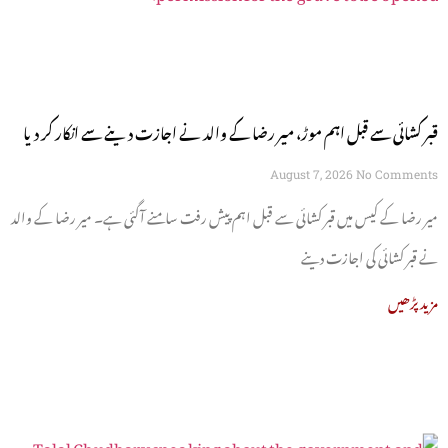
قبر کشائی سے قبل اہم موڑ، میر رضا کے والد نے اجازت دینے سے انکار کر دیا
August 7, 2026
No Comments
میر رضا کے کیس میں قبر کشائی سے قبل اہم پیش رفت سامنے آگئی ہے۔ میر رضا کے والد
نے قبر کشائی کی اجازت دینے
مزید پڑھیں