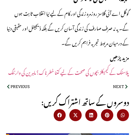
گوگل اے آئی گلاسز روزمرہ زندگی اور کام کے لیے نیا انقلاب ثابت ہوں
گے۔ یہ نہ صرف صارف کی زندگی آسان کریں گے بلکہ ڈیجیٹل اور حقیقی دنیا
کے درمیان مربوط تجربہ فراہم کریں گے۔
مزید پڑھیں
پلاسٹک کے کیمیکلز بچوں کی صحت کے لیے کتنا خطرناک؟ ماہرین کی وارننگ
PREVIOUS
NEXT
:دوسروں کے ساتھ اشتراک کریں