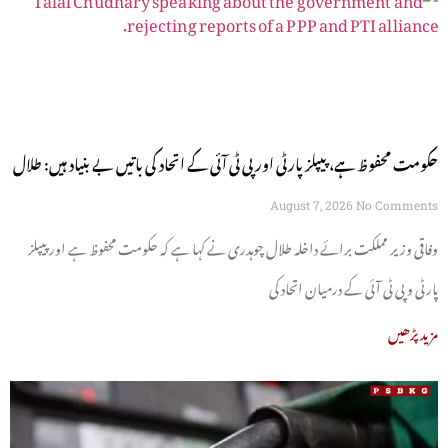
حکومت محفوظ ہے، پیپلز پارٹی اور پی ٹی آئی کے اتحاد کی باتیں بے بنیاد ہیں: طلال
چوہدری
August 7, 2026
No Comments
وفاقی وزیر مملکت برائے داخلہ طلال چوہدری نے کہا ہے کہ حکومت محفوظ ہے اور پیپلز
پارٹی و پی ٹی آئی کے درمیان اتحاد کی
مزید پڑھیں