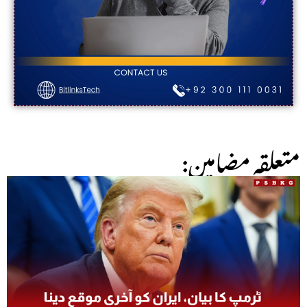
:متعلقہ مضامین