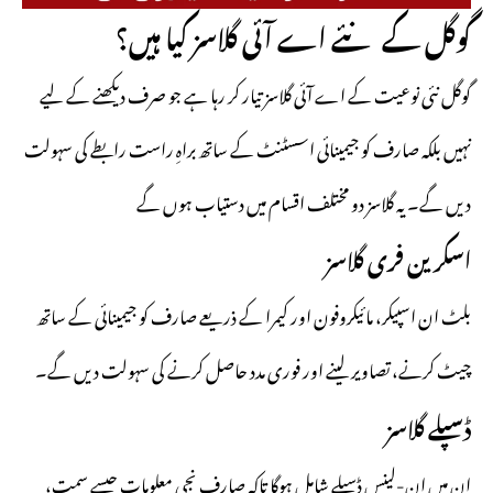
گوگل کے نئے اے آئی گلاسز کیا ہیں؟
گوگل نئی نوعیت کے اے آئی گلاسز تیار کر رہا ہے جو صرف دیکھنے کے لیے
نہیں بلکہ صارف کو جیمینائی اسسٹنٹ کے ساتھ براہِ راست رابطے کی سہولت
دیں گے۔ یہ گلاسز دو مختلف اقسام میں دستیاب ہوں گے
اسکرین فری گلاسز
بلٹ ان اسپیکر، مائیکروفون اور کیمرا کے ذریعے صارف کو جیمینائی کے ساتھ
چیٹ کرنے، تصاویر لینے اور فوری مدد حاصل کرنے کی سہولت دیں گے۔
ڈسپلے گلاسز
ان میں ان-لینس ڈسپلے شامل ہوگا تاکہ صارف نجی معلومات جیسے سمت،