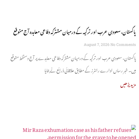
پاکستان، سعودی عرب اور ترکیہ کے درمیان مشترکہ دفاعی معاہدہ آج متوقع
August 7, 2026
No Comments
پاکستان، سعودی عرب اور ترکیہ کے درمیان مشترکہ دفاعی معاہدے پر آج دستخط متوقع
ہیں۔ خبر رساں ادارے رائٹرز کے مطابق علاقائی ذرائع نے بتایا
مزید پڑھیں