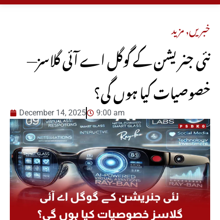
خبریں
,
مزید
نئی جنریشن کے گوگل اے آئی گلاسز—
خصوصیات کیا ہوں گی؟
December 14, 2025
9:00 am