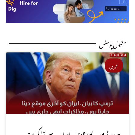
مقبول پوسٹس
خبریں
صدر ٹرمپ کا دعویٰ، ایران سے مذاکرات