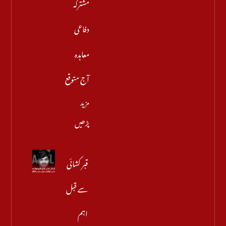
مشترکہ
دفاعی
معاہدہ
آج متوقع
مزید
پڑھیں
قبر کشائی
سے قبل
اہم