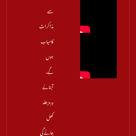
سے
مذاکرات
کامیاب
ہوں
گے،
آبنائے
ہرمز جلد
کھل
جائے گی