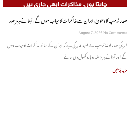
صدر ٹرمپ کا دعویٰ، ایران سے مذاکرات کامیاب ہوں گے، آبنائے ہرمز جلد
کھل جائے گی
August 7, 2026
No Comments
امریکی صدر ڈونلڈ ٹرمپ نے امید ظاہر کی ہے کہ ایران کے ساتھ مذاکرات کامیاب ہوں
گے اور آبنائے ہرمز جلد دوبارہ کھول دی جائے
مزید پڑھیں