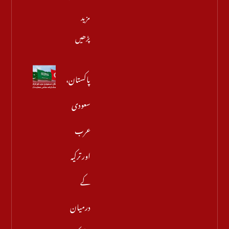
مزید
پڑھیں
پاکستان،
سعودی
عرب
اور ترکیہ
کے
درمیان