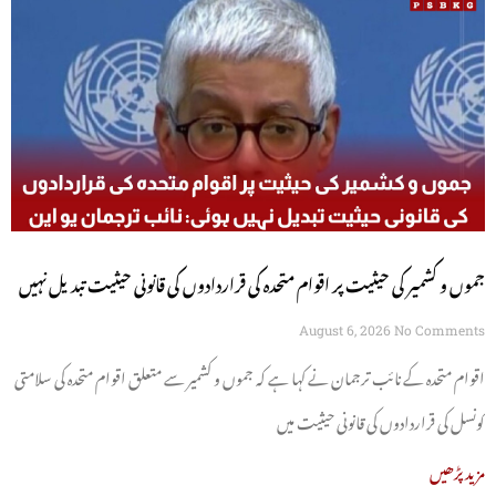
جموں و کشمیر کی حیثیت پر اقوام متحدہ کی قراردادوں کی قانونی حیثیت تبدیل نہیں
ہوئی: نائب ترجمان یو این
August 6, 2026
No Comments
اقوام متحدہ کے نائب ترجمان نے کہا ہے کہ جموں و کشمیر سے متعلق اقوام متحدہ کی سلامتی
کونسل کی قراردادوں کی قانونی حیثیت میں
مزید پڑھیں