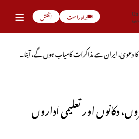
Una
براہ راست
انگلش
we
 مذاکرات کامیاب ہوں گے، آبنائے ہرمز جلد کھل جائے گی
ں، دکانوں اور تعلیمی اداروں