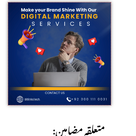
:متعلقہ مضامین