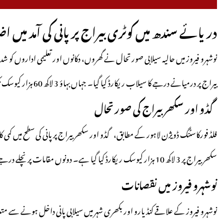
دریائے سندھ میں کوٹری بیراج پر پانی کی آمد میں اض
نوشہرو فیروز میں حالیہ سیلابی صورتحال نے گھروں، دکانوں اور تعلیمی اداروں کو شد
بیراج پر درمیانے درجے کا سیلاب ریکارڈ کیا گیا۔ جہاں بہاؤ 3 لاکھ 60 ہزار کیوسک تک پہنچ گیا ہے۔
گڈو اور سکھر بیراج کی صورتحال
فلڈ فورکاسٹنگ ڈویژن لاہور کے مطابق، گڈو اور سکھر بیراج پر پانی کی سطح میں کمی کا سلسلہ جاری ہے۔ 
سکھر بیراج
پر 3 لاکھ 10 ہزار کیوسک ریکارڈ کیا گیا ہے۔ دونوں مقامات پر نچلے درجے کے سیلاب موجود ہیں۔
نوشہرو فیروز میں نقصانات
نوشہرو فیروز کے علاقے کنڈیارو اور بکھری شہر میں سیلابی پانی داخل ہونے سے متعد