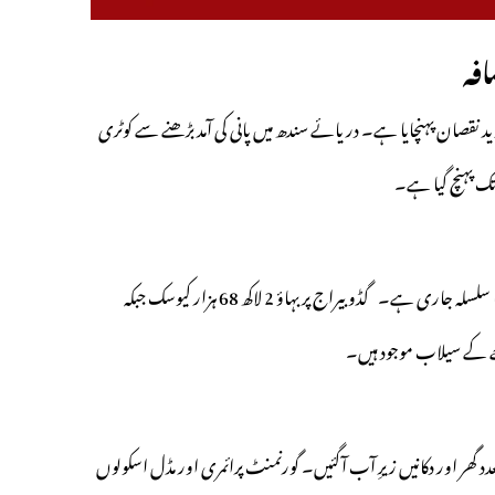
افہ
ید نقصان پہنچایا ہے۔ دریائے سندھ میں پانی کی آمد بڑھنے سے کوٹری
گڈو بیراج پر بہاؤ 2 لاکھ 68 ہزار کیوسک جبکہ
د گھر اور دکانیں زیرِ آب آگئیں۔ گورنمنٹ پرائمری اور مڈل اسکولوں