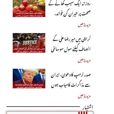
روزانہ ایک سیب کھانے کے
صحت پر حیران کن فوائد،
ماہرین نے بتا دیے
مزید پڑھیں
کراچی میں میر رضا علی کے
انصاف کیلئے سول سوسائٹی
سڑکوں پر آ گئی
مزید پڑھیں
صدر ٹرمپ کا دعویٰ، ایران
سے مذاکرات کامیاب ہوں
گے، آبنائے ہرمز جلد کھل
مزید پڑھیں
جائے گی
اشتہار