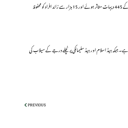
میں بھی پانی بھر گیا جس سے تعلیمی سرگرمیاں متاثر ہوئیں۔ ضلع کی 16 یونین کونسلز کے 445 دیہات متاثر ہوئے اور 15 ہزار سے زائد افراد کو محفوظ
ہے۔ جبکہ ہیڈ اسلام اور ہیڈ سلیمانکی پر نچلے درجے کے سیلاب کی
PREVIOUS