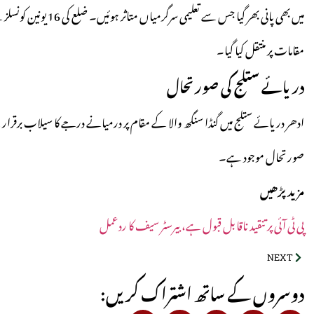
مقامات پر منتقل کیا گیا۔
دریائے ستلج کی صورتحال
ادھر دریائے ستلج میں گنڈا سنگھ والا کے مقام پر درمیانے درجے کا سیلاب برقرار 
صورتحال موجود ہے۔
مزید پڑھیں
پی ٹی آئی پر تنقید ناقابل قبول ہے، بیرسٹر سیف کا ردعمل
NEXT
:دوسروں کے ساتھ اشتراک کریں