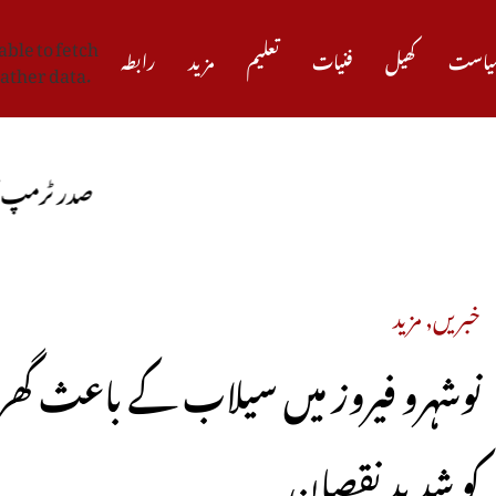
ble to fetch
یاست
کھیل
فنیات
تعلیم
مزید
رابطہ
ather data.
صدر ٹرمپ کا دعویٰ، ایران سے
خبریں
,
مزید
نوشہرو فیروز میں سیلاب کے باعث گھرو
کو شدید نقصان