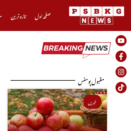
صفحہ اول
تازہ ترین
س
مقبول پوسٹس
خبریں