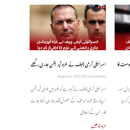
کومت کا
اسرائیلی آرمی چیف نے غزہ آپریشن جاری رکھنے
کے عزم کا اظہار کر دیا
August 6, 2026
No Comments
رول اور
اسرائیلی آرمی چیف نے کہا ہے کہ غزہ میں فوجی آپریشن
کر دیا
اپنے طے شدہ اہداف کے حصول تک جاری رکھا جائے
گا۔ ان کے مطابق
مزید پڑھیں