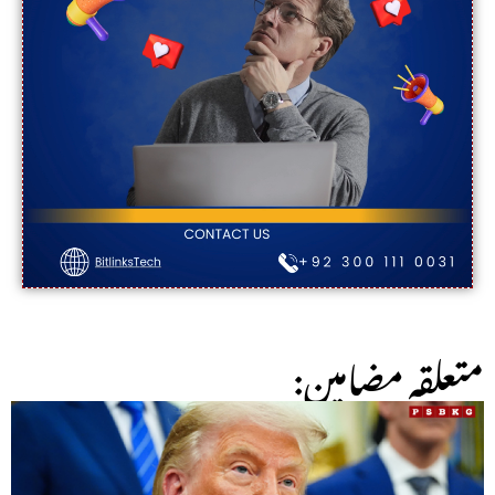
:متعلقہ مضامین