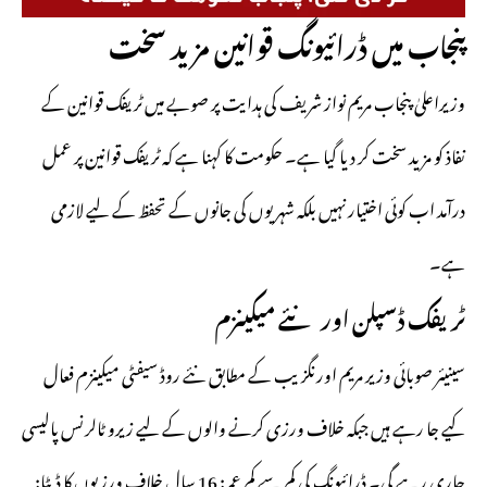
پنجاب میں ڈرائیونگ قوانین مزید سخت
وزیراعلیٰ پنجاب مریم نواز شریف کی ہدایت پر صوبے میں ٹریفک قوانین کے
نفاذ کو مزید سخت کر دیا گیا ہے۔ حکومت کا کہنا ہے کہ ٹریفک قوانین پر عمل
درآمد اب کوئی اختیار نہیں بلکہ شہریوں کی جانوں کے تحفظ کے لیے لازمی
ہے۔
ٹریفک ڈسپلن اور نئے میکینزم
سینیئر صوبائی وزیر مریم اورنگزیب کے مطابق نئے روڈ سیفٹی میکینزم فعال
کیے جا رہے ہیں جبکہ خلاف ورزی کرنے والوں کے لیے زیرو ٹالرنس پالیسی
جاری رہے گی۔ ڈرائیونگ کی کم سے کم عمر: 16 سال خلاف ورزیوں کا ڈیٹا: