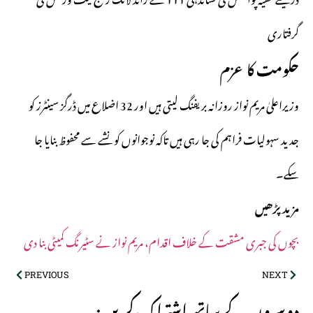
گرفتاری
حکومت کا عزم
وزیراعلیٰ مریم نواز روزانہ بریفنگ لیتی ہیں اور 32 اضلاع میں ڈرگز سینٹرز کو
جدید سہولیات فراہم کی جا رہی ہیں تاکہ نوجوانوں کو نشے سے محفوظ بنایا جا
سکے۔
مزید پڑھیں
بچوں کی جبری مشقت کے خلاف اقدام، مریم نواز نے سٹیرنگ کمیٹی بنا دی
PREVIOUS
NEXT
:دوسروں کے ساتھ اشتراک کریں