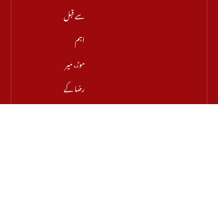
سے قبل
اہم
موڑ، میر
رضا کے
والد نے
اجازت
دینے
سے
انکار کر