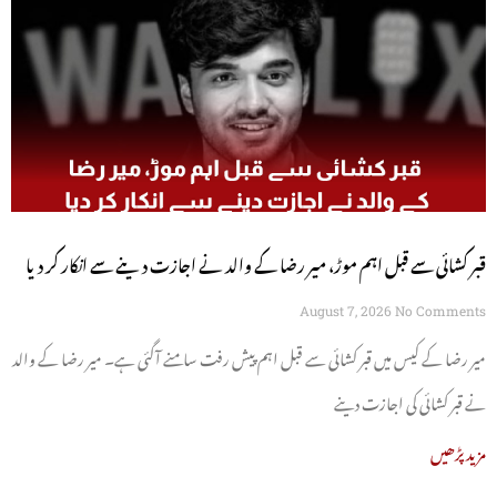
قبر کشائی سے قبل اہم موڑ، میر رضا کے والد نے اجازت دینے سے انکار کر دیا
August 7, 2026
No Comments
میر رضا کے کیس میں قبر کشائی سے قبل اہم پیش رفت سامنے آگئی ہے۔ میر رضا کے والد
نے قبر کشائی کی اجازت دینے
مزید پڑھیں