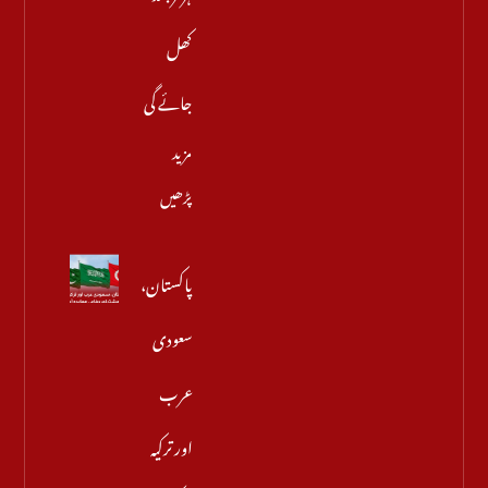
کھل
جائے گی
مزید
پڑھیں
پاکستان،
سعودی
عرب
اور ترکیہ