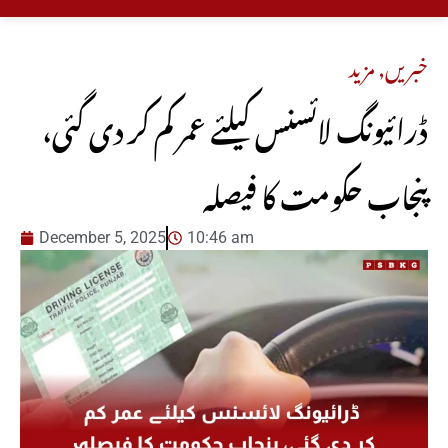
خبریں
,
مزید
ڈرائیونگ لائسنس کیلئے عمر کم کر دی گئی،
پنجاب حکومت کا فیصلہ
December 5, 2025
10:46 am