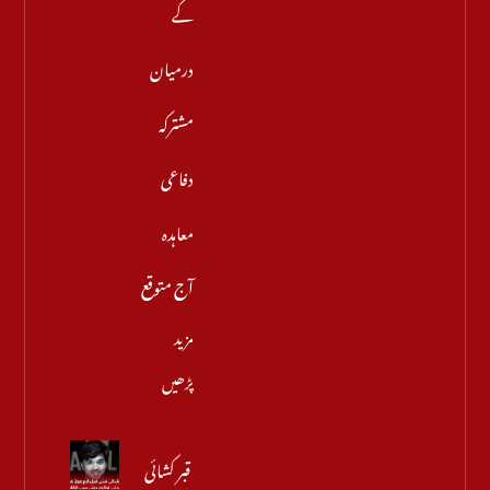
کے
درمیان
مشترکہ
دفاعی
معاہدہ
آج متوقع
مزید
پڑھیں
قبر کشائی