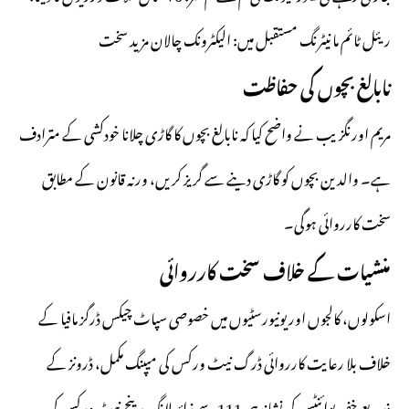
ریئل ٹائم مانیٹرنگ مستقبل میں: الیکٹرونک چالان مزید سخت
نابالغ بچوں کی حفاظت
مریم اورنگزیب نے واضح کیا کہ نابالغ بچوں کا گاڑی چلانا خودکشی کے مترادف
ہے۔ والدین بچوں کو گاڑی دینے سے گریز کریں، ورنہ قانون کے مطابق
سخت کارروائی ہوگی۔
منشیات کے خلاف سخت کارروائی
اسکولوں، کالجوں اور یونیورسٹیوں میں خصوصی سپاٹ چیکس ڈرگز مافیا کے
خلاف بلا رعایت کارروائی ڈرگ نیٹ ورکس کی میپنگ مکمل، ڈرونز کے
ذریعے خفیہ پوائنٹس کی نشاندہی 111 سے زائد لانگ رینج نیٹ ورکس کی