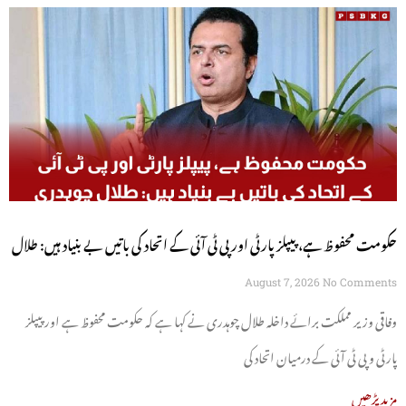
حکومت محفوظ ہے، پیپلز پارٹی اور پی ٹی آئی کے اتحاد کی باتیں بے بنیاد ہیں: طلال
چوہدری
August 7, 2026
No Comments
وفاقی وزیر مملکت برائے داخلہ طلال چوہدری نے کہا ہے کہ حکومت محفوظ ہے اور پیپلز
پارٹی و پی ٹی آئی کے درمیان اتحاد کی
مزید پڑھیں