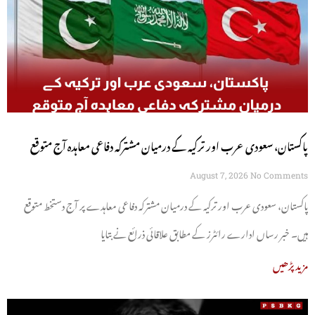
پاکستان، سعودی عرب اور ترکیہ کے درمیان مشترکہ دفاعی معاہدہ آج متوقع
August 7, 2026
No Comments
پاکستان، سعودی عرب اور ترکیہ کے درمیان مشترکہ دفاعی معاہدے پر آج دستخط متوقع
ہیں۔ خبر رساں ادارے رائٹرز کے مطابق علاقائی ذرائع نے بتایا
مزید پڑھیں