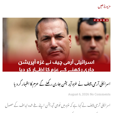
مزید پڑھیں
اسرائیلی آرمی چیف نے غزہ آپریشن جاری رکھنے کے عزم کا اظہار کر دیا
August 6, 2026
No Comments
اسرائیلی آرمی چیف نے کہا ہے کہ غزہ میں فوجی آپریشن اپنے طے شدہ اہداف کے حصول