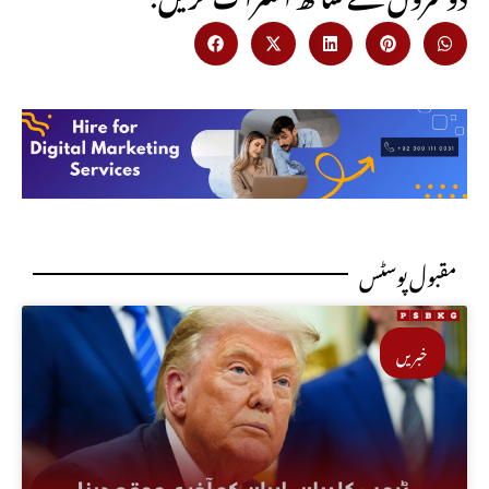
مقبول پوسٹس
خبریں