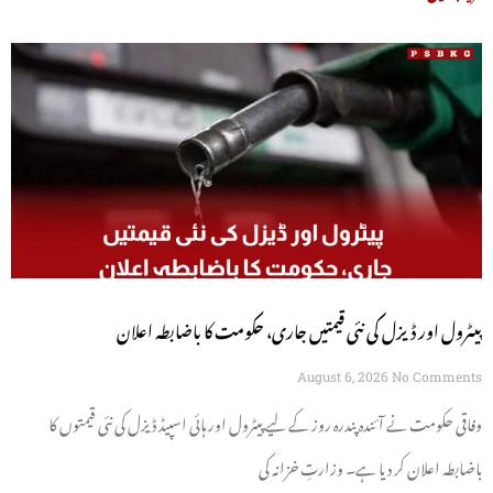
پیٹرول اور ڈیزل کی نئی قیمتیں جاری، حکومت کا باضابطہ اعلان
August 6, 2026
No Comments
وفاقی حکومت نے آئندہ پندرہ روز کے لیے پیٹرول اور ہائی اسپیڈ ڈیزل کی نئی قیمتوں کا
باضابطہ اعلان کر دیا ہے۔ وزارتِ خزانہ کی