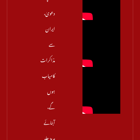
دعویٰ،
ایران
سے
مذاکرات
کامیاب
ہوں
گے،
آبنائے
ہرمز جلد