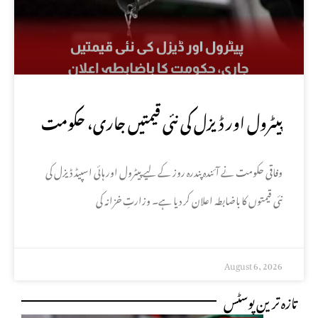
پیٹرول اور ڈیزل کی نئی قیمتیں جاری، حکومت
کا باضابطہ اعلان
وفاقی حکومت نے آئندہ پندرہ روز کے لیے پیٹرول اور ہائی اسپیڈ ڈیزل کی
نئی قیمتوں کا باضابطہ اعلان کر دیا ہے۔ وزارتِ خزانہ کی
August 6, 2026
تازہ ترین پوسٹس