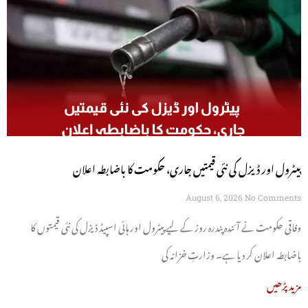
پیٹرول اور ڈیزل کی نئی قیمتیں جاری، حکومت کا باضابطہ اعلان
August 6, 2026
No Comments
وفاقی حکومت نے آئندہ پندرہ روز کے لیے پیٹرول اور ہائی اسپیڈ ڈیزل کی نئی قیمتوں کا
باضابطہ اعلان کر دیا ہے۔ وزارتِ خزانہ کی
مزید پڑھیں