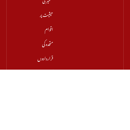
حیثیت پر
اقوام
متحدہ کی
قراردادوں
کی قانونی
حیثیت
تبدیل
نہیں ہوئی:
نائب