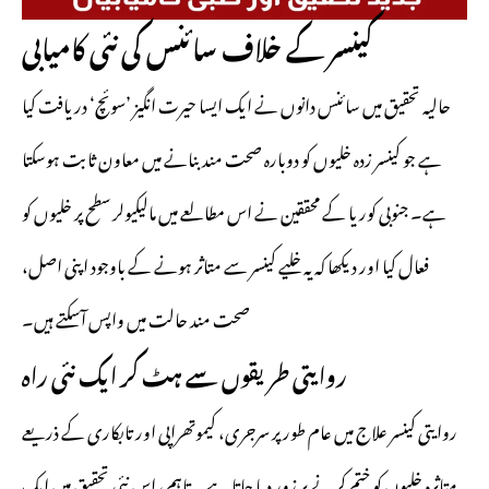
کینسر کے خلاف سائنس کی نئی کامیابی
حالیہ تحقیق میں سائنس دانوں نے ایک ایسا حیرت انگیز ’سوئچ‘ دریافت کیا
ہے جو کینسر زدہ خلیوں کو دوبارہ صحت مند بنانے میں معاون ثابت ہوسکتا
ہے۔ جنوبی کوریا کے محققین نے اس مطالعے میں مالیکیولر سطح پر خلیوں کو
فعال کیا اور دیکھا کہ یہ خلیے کینسر سے متاثر ہونے کے باوجود اپنی اصل،
صحت مند حالت میں واپس آسکتے ہیں۔
روایتی طریقوں سے ہٹ کر ایک نئی راہ
روایتی کینسر علاج میں عام طور پر سرجری، کیموتھراپی اور تابکاری کے ذریعے
متاثرہ خلیوں کو ختم کرنے پر زور دیا جاتا ہے۔ تاہم، اس نئی تحقیق میں ایک