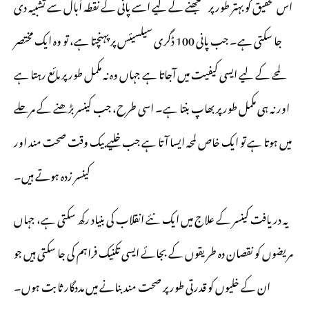
اس تحقیق کو بہتر طور پر سمجھنے کے لیے اسے پانی کے نقطہ اُبال سے تشبیہ دی
جا سکتی ہے۔ جب پانی 100 ڈگری سیلسیئس پر پہنچتا ہے، تو وہ ایک مختصر
لمحے کے لیے ایسی کیفیت میں آجاتا ہے جہاں وہ نہ مکمل طور پر مائع رہتا ہے
اور نہ ہی مکمل طور پر بھاپ بنتا ہے۔ اسی طرح، جب کینسر بڑھنے کے مرحلے
میں ہوتا ہے تو ایک خاص لمحہ ایسا آتا ہے جب خلیے بیک وقت صحت مند اور
کینسر زدہ ہوتے ہیں۔
یہ دریافت کینسر کے علاج میں ایک نئے انقلاب کی بنیاد رکھ سکتی ہے، جہاں
مریضوں کو نقصان دہ طریقوں کے بجائے ایسی تکنیک فراہم کی جا سکتی ہیں جو
ان کے خلیوں کو قدرتی طور پر صحت مند بنانے میں مددگار ثابت ہوں۔