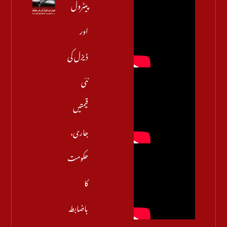
پیٹرول
اور
ڈیزل کی
نئی
قیمتیں
جاری،
حکومت
کا
باضابطہ