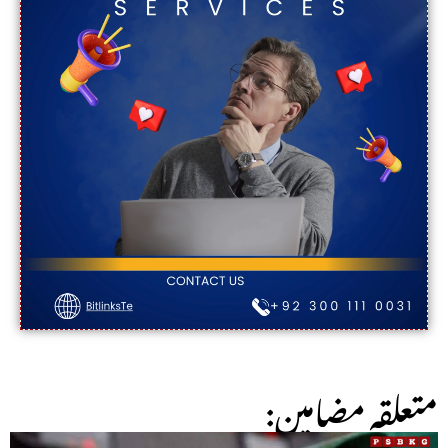
:متعلقہ مضامین