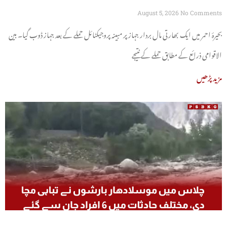
August 5, 2026
No Comments
بحیرۂ احمر میں ایک بھارتی مال بردار جہاز پر مبینہ پروجیکٹائل حملے کے بعد جہاز ڈوب گیا۔ بین
الاقوامی ذرائع کے مطابق حملے کے نتیجے
مزید پڑھیں