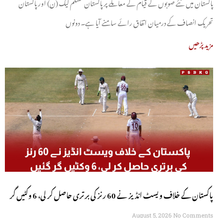
پاکستان میں نئے صوبوں کے قیام کے معاملے پر پاکستان مسلم لیگ (ن) اور پاکستان
تحریک انصاف کے درمیان اتفاق رائے سامنے آیا ہے۔ دونوں
مزید پڑھیں
پاکستان کے خلاف ویسٹ انڈیز نے 60 رنز کی برتری حاصل کر لی، 6 وکٹیں گر
گئیں
August 5, 2026
No Comments