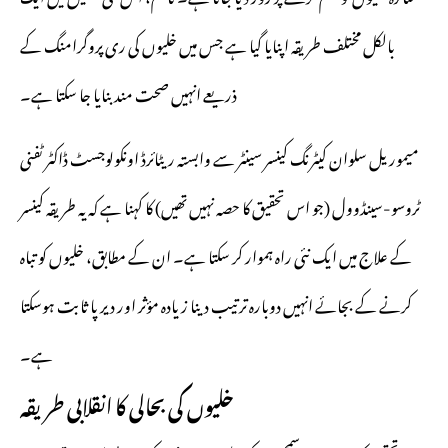
بالکل مختلف طریقہ اپنایا گیا ہے جس میں خلیوں کی ری پروگرامنگ کے
ذریعے انہیں صحت مند بنایا جا سکتا ہے۔
میموریل سلوان کیٹرنگ کینسر سینٹر سے وابستہ ریٹائرڈ اونکولوجسٹ ڈاکٹر ٹفنی
ٹروسو-سینڈوول (جو اس تحقیق کا حصہ نہیں تھیں) کا کہنا ہے کہ یہ طریقہ کینسر
کے علاج میں ایک نئی راہ ہموار کر سکتا ہے۔ ان کے مطابق، خلیوں کو تباہ
کرنے کے بجائے انہیں دوبارہ ترتیب دینا زیادہ مؤثر اور دیرپا ثابت ہوسکتا
ہے۔
خلیوں کی بحالی کا انقلابی طریقہ