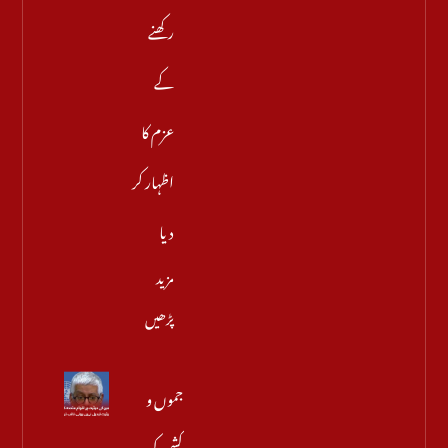
رکھنے
کے
عزم کا
اظہار کر
دیا
مزید
پڑھیں
جموں و
کشمیر کی