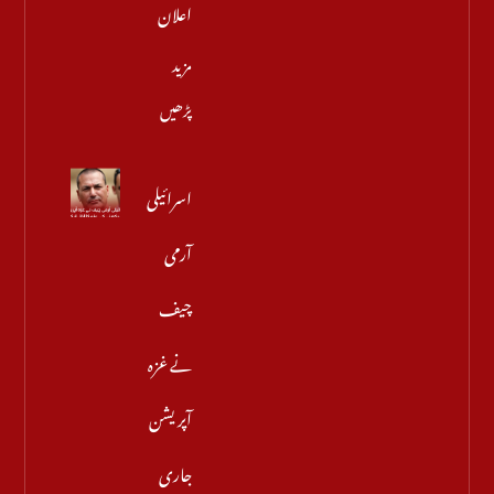
اعلان
مزید
پڑھیں
اسرائیلی
آرمی
چیف
نے غزہ
آپریشن
جاری