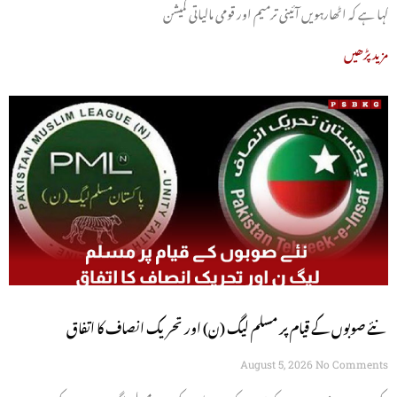
کہا ہے کہ اٹھارہویں آئینی ترمیم اور قومی مالیاتی کمیشن
مزید پڑھیں
نئے صوبوں کے قیام پر مسلم لیگ (ن) اور تحریک انصاف کا اتفاق
August 5, 2026
No Comments