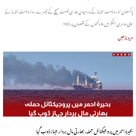
پاکستان اور ویسٹ انڈیز کے درمیان جاری ٹیسٹ میچ کے تیسرے روز ویسٹ انڈیز نے
اپنی دوسری اننگز میں 6 وکٹوں کے نقصان پر 103
مزید پڑھیں
بحیرۂ احمر میں پروجیکٹائل حملہ، بھارتی مال بردار جہاز ڈوب گیا