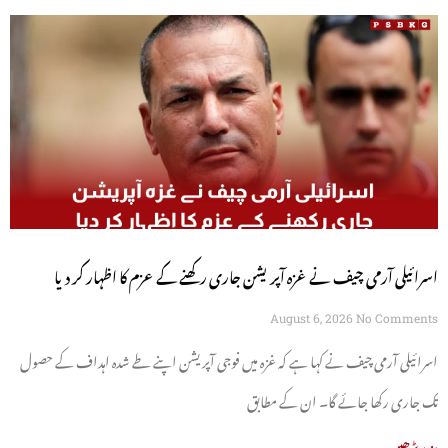
اسرائیلی آرمی چیف نے غزہ آپریشن جاری رکھنے کے عزم کا اظہار کر دیا
August 6, 2026
No Comments
اسرائیلی آرمی چیف نے کہا ہے کہ غزہ میں فوجی آپریشن اپنے طے شدہ اہداف کے حصول
تک جاری رکھا جائے گا۔ ان کے مطابق
مزید پڑھیں