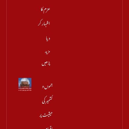
عزم کا
اظہار کر
دیا
مزید
پڑھیں
جموں و
کشمیر کی
حیثیت پر
اقوام