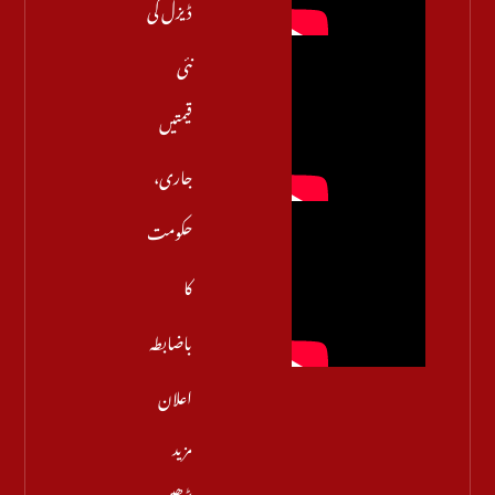
ڈیزل کی
نئی
قیمتیں
جاری،
حکومت
کا
باضابطہ
اعلان
مزید
پڑھیں