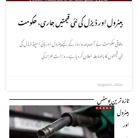
پیٹرول اور ڈیزل کی نئی قیمتیں جاری، حکومت
کا باضابطہ اعلان
وفاقی حکومت نے آئندہ پندرہ روز کے لیے پیٹرول اور ہائی اسپیڈ ڈیزل کی
نئی قیمتوں کا باضابطہ اعلان کر دیا ہے۔ وزارتِ خزانہ کی
August 6, 2026
تازہ ترین پوسٹس
پیٹرول
اور
ڈیزل کی
مزید