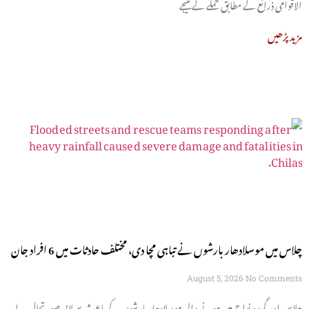
الاقوامی ذرائع کے مطابق حملے کے نتیجے
مزید پڑھیں
چلاس میں موسلادھار بارشوں نے تباہی مچا دی، مختلف حادثات میں 6 افراد جان
سے گئے
August 5, 2026
No Comments
چلاس اور گرد و نواح میں ہونے والی موسلادھار بارشوں کے باعث سیلابی صورتحال پیدا