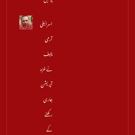
اسرائیلی
آرمی
چیف
نے غزہ
آپریشن
جاری
رکھنے
کے