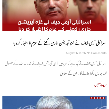
اسرائیلی آرمی چیف نے غزہ آپریشن جاری رکھنے کے عزم کا اظہار کر دیا
August 6, 2026
No Comments
اسرائیلی آرمی چیف نے کہا ہے کہ غزہ میں فوجی آپریشن اپنے طے شدہ اہداف کے حصول
تک جاری رکھا جائے گا۔ ان کے مطابق
مزید پڑھیں