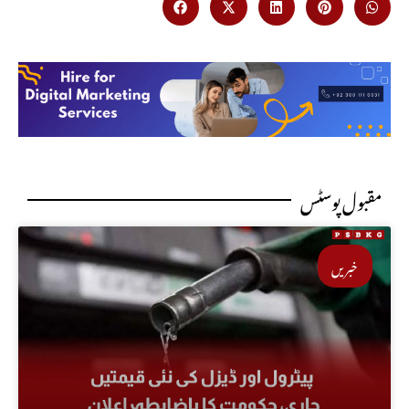
مقبول پوسٹس
خبریں