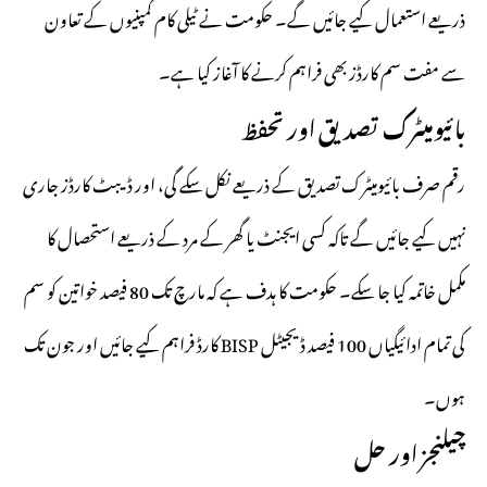
ذریعے استعمال کیے جائیں گے۔ حکومت نے ٹیلی کام کمپنیوں کے تعاون
سے مفت سم کارڈز بھی فراہم کرنے کا آغاز کیا ہے۔
بائیومیٹرک تصدیق اور تحفظ
رقم صرف بائیومیٹرک تصدیق کے ذریعے نکل سکے گی، اور ڈیبٹ کارڈز جاری
نہیں کیے جائیں گے تاکہ کسی ایجنٹ یا گھر کے مرد کے ذریعے استحصال کا
مکمل خاتمہ کیا جا سکے۔ حکومت کا ہدف ہے کہ مارچ تک 80 فیصد خواتین کو سم
کارڈ فراہم کیے جائیں اور جون تک BISP کی تمام ادائیگیاں 100 فیصد ڈیجیٹل
ہوں۔
چیلنجز اور حل