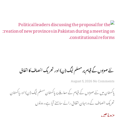
نئے صوبوں کے قیام پر مسلم لیگ (ن) اور تحریک انصاف کا اتفاق
August 5, 2026
No Comments
پاکستان میں نئے صوبوں کے قیام کے معاملے پر پاکستان مسلم لیگ (ن) اور پاکستان
تحریک انصاف کے درمیان اتفاق رائے سامنے آیا ہے۔ دونوں
مزید پڑھیں