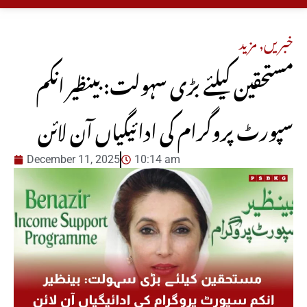
خبریں
,
مزید
مستحقین کیلئے بڑی سہولت: بینظیر انکم
سپورٹ پروگرام کی ادائیگیاں آن لائن
December 11, 2025
10:14 am