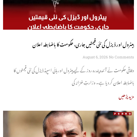
پیٹرول اور ڈیزل کی نئی قیمتیں جاری، حکومت کا باضابطہ اعلان
August 6, 2026
No Comments
وفاقی حکومت نے آئندہ پندرہ روز کے لیے پیٹرول اور ہائی اسپیڈ ڈیزل کی نئی قیمتوں کا
باضابطہ اعلان کر دیا ہے۔ وزارتِ خزانہ کی
مزید پڑھیں