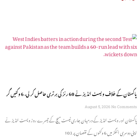
پاکستان کے خلاف ویسٹ انڈیز نے 60 رنز کی برتری حاصل کر لی، 6 وکٹیں گر
گئیں
August 5, 2026
No Comments
پاکستان اور ویسٹ انڈیز کے درمیان جاری ٹیسٹ میچ کے تیسرے روز ویسٹ انڈیز نے
اپنی دوسری اننگز میں 6 وکٹوں کے نقصان پر 103