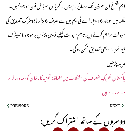
اہم چیلنج ان خواتین تک رسائی ہے جن کے پاس موبائل فون موجود نہیں۔
ملک میں موجود 16 ہزار اے ٹی ایم میں سے صرف 6 ہزار بائیومیٹرک تصدیق کی
سہولت فراہم کرتے ہیں، تاہم سہولت کیلیے قریبی دکانوں پر موجود بائیومیٹرک
ڈیوائسز سے بھی تصدیق ممکن ہوگی۔
مزید پڑھیں
پاکستان تحریکِ انصاف کی مشکلات میں اضافہ؛ تجزیہ کار خان کو ذمہ دار قرار
دے رہے ہیں
PREVIOUS
NEXT
:دوسروں کے ساتھ اشتراک کریں