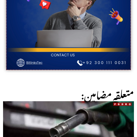
:متعلقہ مضامین