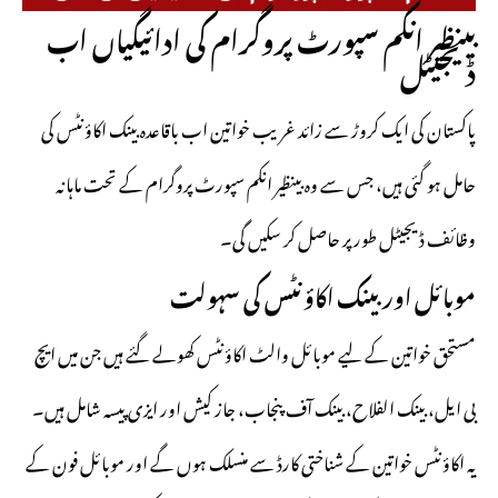
بینظیر انکم سپورٹ پروگرام کی ادائیگیاں اب
ڈیجیٹل
پاکستان کی ایک کروڑ سے زائد غریب خواتین اب باقاعدہ بینک اکاؤنٹس کی
حامل ہو گئی ہیں، جس سے وہ بینظیر انکم سپورٹ پروگرام کے تحت ماہانہ
وظائف ڈیجیٹل طور پر حاصل کر سکیں گی۔
موبائل اور بینک اکاؤنٹس کی سہولت
مستحق خواتین کے لیے موبائل والٹ اکاؤنٹس کھولے گئے ہیں جن میں ایچ
بی ایل، بینک الفلاح، بینک آف پنجاب، جاز کیش اور ایزی پیسہ شامل ہیں۔
یہ اکاؤنٹس خواتین کے شناختی کارڈ سے منسلک ہوں گے اور موبائل فون کے