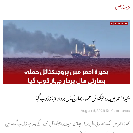
مزید پڑھیں
بحیرۂ احمر میں پروجیکٹائل حملہ، بھارتی مال بردار جہاز ڈوب گیا
August 5, 2026
No Comments
بحیرۂ احمر میں ایک بھارتی مال بردار جہاز پر مبینہ پروجیکٹائل حملے کے بعد جہاز ڈوب گیا۔ بین