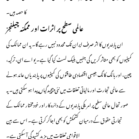
کا حصہ ہیں۔
عالمی سطح پر اثرات اور ممکنہ چیلنجز
ان پابندیوں کا اثر صرف ایران تک محدود نہیں رہے گا۔ یہ ان ممالک کی
کمپنیوں کو بھی متاثر کریں گی جنہیں بلیک لسٹ کیا گیا ہے۔ یو اے ای، ترکیہ،
چین، اور ہانگ کانگ جیسی اقتصادی طاقتوں کی کمپنیوں پر پابندیاں عائد ہونے
سے عالمی تجارت اور مالیاتی تعلقات میں نئی پیچیدگیاں پیدا ہو سکتی ہیں۔ یہ
صورتحال عالمی سطح پر امریکی پابندیوں کے دائرہ کار اور خودمختار ممالک کے
تجارتی حقوق کے درمیان کشمکش کو بھی اجاگر کرتی ہے۔ اس سے بین
الاقوامی تعلقات میں مزید کشیدگی آ سکتی ہے۔