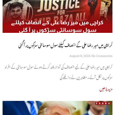
کراچی میں میر رضا علی کے انصاف کیلئے سول سوسائٹی سڑکوں پر آ گئی
August 8, 2026
No Comments
کراچی میں میر رضا علی کے لیے انصاف کی آواز بلند کرتے ہوئے سول سوسائٹی کے افراد
سڑکوں پر نکل آئے۔ مظاہرین نے واقعے کی
مزید پڑھیں