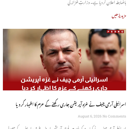
باضابطہ اعلان کر دیا ہے۔ وزارتِ خزانہ کی
مزید پڑھیں
اسرائیلی آرمی چیف نے غزہ آپریشن جاری رکھنے کے عزم کا اظہار کر دیا
August 6, 2026
No Comments
اسرائیلی آرمی چیف نے کہا ہے کہ غزہ میں فوجی آپریشن اپنے طے شدہ اہداف کے حصول