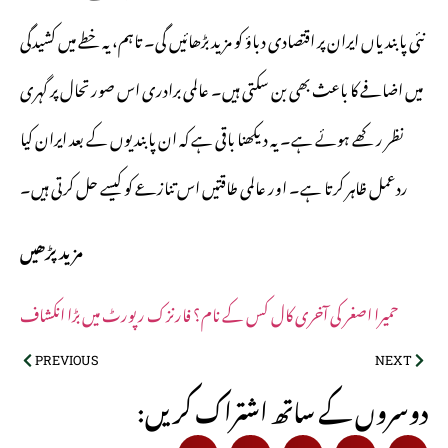
نئی پابندیاں ایران پر اقتصادی دباؤ کو مزید بڑھائیں گی۔ تاہم، یہ خطے میں کشیدگی
میں اضافے کا باعث بھی بن سکتی ہیں۔ عالمی برادری اس صورتحال پر گہری
نظر رکھے ہوئے ہے۔ یہ دیکھنا باقی ہے کہ ان پابندیوں کے بعد ایران کیا
ردعمل ظاہر کرتا ہے۔ اور عالمی طاقتیں اس تنازعے کو کیسے حل کرتی ہیں۔
مزید پڑھیں
حمیرا اصغر کی آخری کال کس کے نام؟ فارنزک رپورٹ میں بڑا انکشاف
PREVIOUS
NEXT
:دوسروں کے ساتھ اشتراک کریں