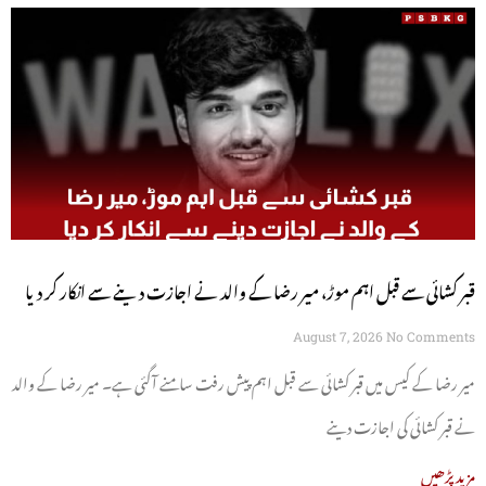
قبر کشائی سے قبل اہم موڑ، میر رضا کے والد نے اجازت دینے سے انکار کر دیا
August 7, 2026
No Comments
میر رضا کے کیس میں قبر کشائی سے قبل اہم پیش رفت سامنے آگئی ہے۔ میر رضا کے والد
نے قبر کشائی کی اجازت دینے
مزید پڑھیں