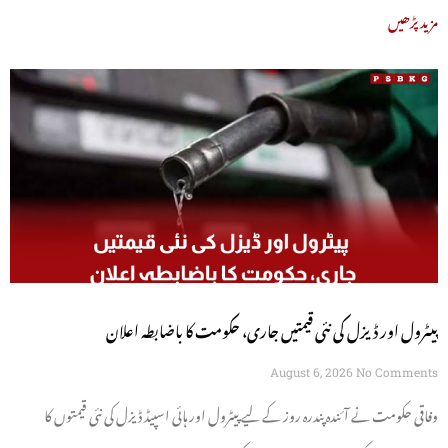
مزید پڑھیں
پیٹرول اور ڈیزل کی نئی قیمتیں جاری، حکومت کا باضابطہ اعلان
August 6, 2026
No Comments
وفاقی حکومت نے آئندہ پندرہ روز کے لیے پیٹرول اور ہائی اسپیڈ ڈیزل کی نئی قیمتوں کا