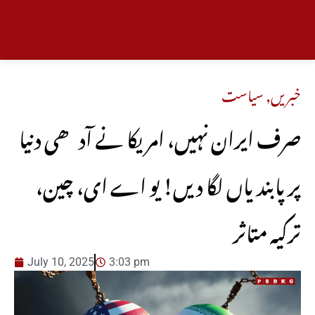
خبریں
,
سیاست
صرف ایران نہیں، امریکا نے آدھی دنیا
پر پابندیاں لگا دیں! یو اے ای، چین،
ترکیہ متاثر
July 10, 2025
3:03 pm