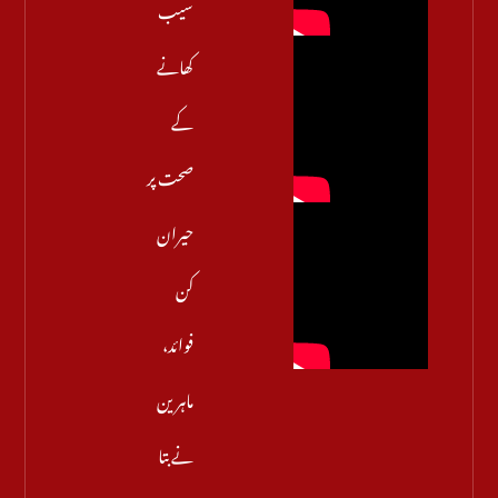
سیب
کھانے
کے
صحت پر
حیران
کن
فوائد،
ماہرین
نے بتا