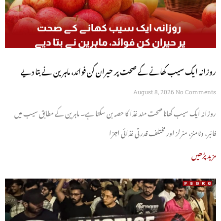
روزانہ ایک سیب کھانے کے صحت پر حیران کن فوائد، ماہرین نے بتا دیے
August 8, 2026
No Comments
روزانہ ایک سیب کھانا صحت مند غذا کا حصہ بن سکتا ہے۔ ماہرین کے مطابق سیب میں
فائبر، وٹامنز، منرلز اور مختلف قدرتی غذائی اجزا
مزید پڑھیں