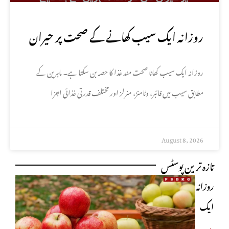
روزانہ ایک سیب کھانے کے صحت پر حیران
کن فوائد، ماہرین نے بتا دیے
روزانہ ایک سیب کھانا صحت مند غذا کا حصہ بن سکتا ہے۔ ماہرین کے
مطابق سیب میں فائبر، وٹامنز، منرلز اور مختلف قدرتی غذائی اجزا
August 8, 2026
تازہ ترین پوسٹس
روزانہ
ایک
سیب
مزید