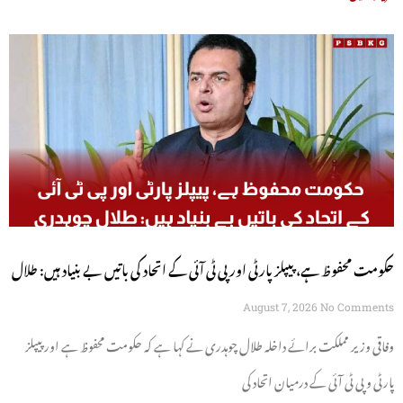
حکومت محفوظ ہے، پیپلز پارٹی اور پی ٹی آئی کے اتحاد کی باتیں بے بنیاد ہیں: طلال
چوہدری
August 7, 2026
No Comments
وفاقی وزیر مملکت برائے داخلہ طلال چوہدری نے کہا ہے کہ حکومت محفوظ ہے اور پیپلز
پارٹی و پی ٹی آئی کے درمیان اتحاد کی