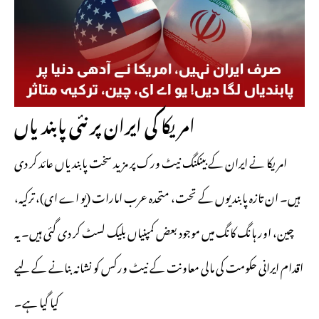
امریکا کی ایران پر نئی پابندیاں
امریکا نے ایران کے بینکنگ نیٹ ورک پر مزید سخت پابندیاں عائد کر دی
ہیں۔ ان تازہ پابندیوں کے تحت، متحدہ عرب امارات (یو اے ای)، ترکیہ،
چین، اور ہانگ کانگ میں موجود بعض کمپنیاں بلیک لسٹ کر دی گئی ہیں۔ یہ
اقدام ایرانی حکومت کی مالی معاونت کے نیٹ ورکس کو نشانہ بنانے کے لیے
کیا گیا ہے۔