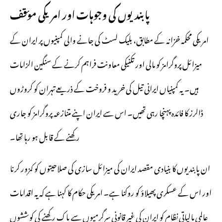
پابندیوں کی وجوہات اور امریکی مؤقف
امریکی محکمہ خزانہ کے مطابق، بلیک لسٹ کی جانے والی کمپنیوں پر ایران کے
میزائل پروگرامز کو مالی اور تکنیکی معاونت فراہم کرنے کے سنگین الزامات
ہیں۔ یہ کمپنیاں ایرانی تیل کی خرید و فروخت کے ذریعے تہران کو کروڑوں
ڈالرز کا فائدہ پہنچا رہی تھیں۔ اس سے ایران اپنے متنازعہ پروگرامز کو جاری
رکھنے کے قابل ہو رہا تھا۔
ان پابندیوں کا بنیادی مقصد ایران کی میزائل سازی کی صلاحیتوں کو کمزور کرنا
اور اس کے عسکری پھیلاؤ کو روکنا ہے۔ امریکی حکام کا کہنا ہے کہ یہ اقدامات
عالمی مالیاتی نظام کو ایران کی غیر قانونی سرگرمیوں سے پاک رکھنے کی کوششوں