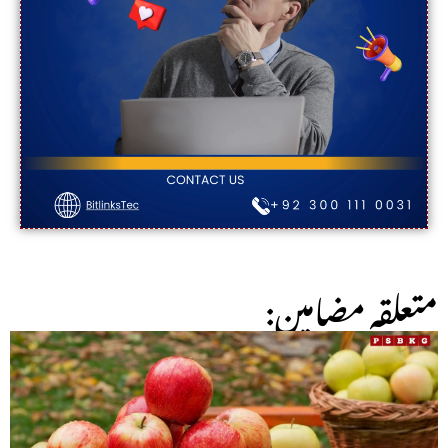
:متعلقہ مضامین