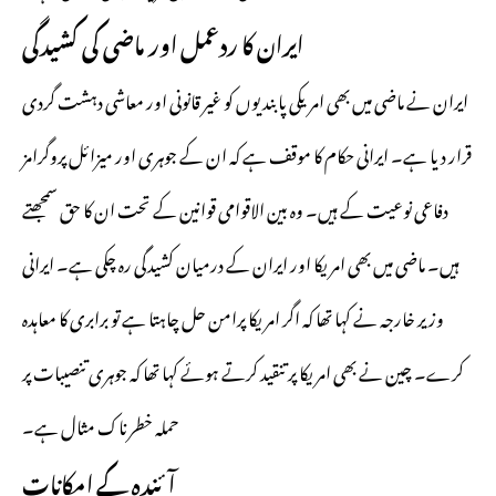
ایران کا ردعمل اور ماضی کی کشیدگی
ایران نے ماضی میں بھی امریکی پابندیوں کو غیر قانونی اور معاشی دہشت گردی
قرار دیا ہے۔ ایرانی حکام کا موقف ہے کہ ان کے جوہری اور میزائل پروگرامز
دفاعی نوعیت کے ہیں۔ وہ بین الاقوامی قوانین کے تحت ان کا حق سمجھتے
ہیں۔ ماضی میں بھی امریکا اور ایران کے درمیان کشیدگی رہ چکی ہے۔ ایرانی
وزیر خارجہ نے کہا تھا کہ اگر امریکا پرامن حل چاہتا ہے تو برابری کا معاہدہ
کرے۔ چین نے بھی امریکا پر تنقید کرتے ہوئے کہا تھا کہ جوہری تنصیبات پر
حملہ خطرناک مثال ہے۔
آئندہ کے امکانات