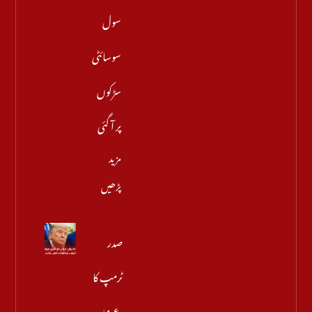
سول
سوسائٹی
سڑکوں
پر آ گئی
مزید
پڑھیں
صدر
ٹرمپ کا
دعویٰ،