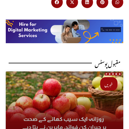
مقبول پوسٹس
خبریں