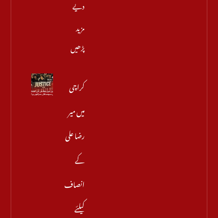
دیے
مزید
پڑھیں
کراچی
میں میر
رضا علی
کے
انصاف
کیلئے