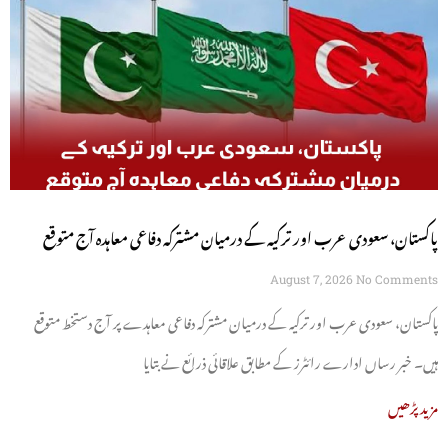
پاکستان، سعودی عرب اور ترکیہ کے درمیان مشترکہ دفاعی معاہدہ آج متوقع
August 7, 2026
No Comments
پاکستان، سعودی عرب اور ترکیہ کے درمیان مشترکہ دفاعی معاہدے پر آج دستخط متوقع
ہیں۔ خبر رساں ادارے رائٹرز کے مطابق علاقائی ذرائع نے بتایا
مزید پڑھیں