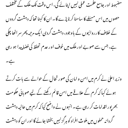
مضبوط اور جامع حکمت عملی نہیں اپنائے گی، اس وقت تک ملک کے مختلف
حصوں میں اس مسئلے کا سامنا کرنا پڑے گا۔ ان کا کہنا تھا کہ دہشت گردوں
کے خلاف کارروائیوں کے باوجود، دہشت گردی ایک مرتبہ پھر سر اٹھا چکی
ہے، جس سے صوبے اور ملک میں خوف اور عدم تحفظ کی فضا پیدا ہو رہی
ہے۔
وزیر اعلیٰ نے کرم میں امن و امان کی صورتحال کے حوالے سے بات کرتے
ہوئے کہا کہ کرم کے علاقے میں امن قائم رکھنے کے لیے صوبائی حکومت
بھرپور اقدامات کر رہی ہے۔ انہوں نے واضح کیا کہ کرم میں حالیہ دہشت
گردانہ حملوں میں ملوث افراد کو ہرگز نہیں بخشا جائے گا اور ان کو دہشت