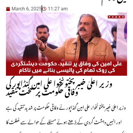
March 6, 2025
11:27 am
وزیر اعلیٰ خیبر پختونخوا علی امین گنڈاپور کی
وفاقی حکومت پر سخت تنقید
وزیر اعلیٰ خیبر پختونخوا، علی امین گنڈاپور نے وفاقی حکومت پر شدید تنقید کی ہے
اور انہیں دہشت گردی کے بڑھتے ہوئے مسئلے کے حوالے سے غفلت کا