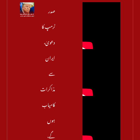
صدر
ٹرمپ کا
دعویٰ،
ایران
سے
مذاکرات
کامیاب
ہوں
گے،