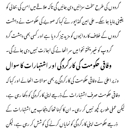
گردوں کی طرح سخت سزائیں دی جائیں گی تاکہ علاقے میں امن کی بحالی کو
یقینی بنایا جا سکے۔ علی امین گنڈاپور نے کہا کہ صوبے کی حکومت نے دہشت
گردوں کے خلاف کاروائیوں کو مزید تیز کر دیا ہے اور کسی بھی دہشت گرد
گروپ کو خیبر پختونخوا میں سر اٹھانے کی اجازت نہیں دی جائے گی۔
وفاقی حکومت کی کارکردگی اور اشتہارات کا سوال
وزیر اعلیٰ نے وفاقی حکومت کی کارکردگی پر بھی سوالات اٹھائے اور کہا کہ
وفاقی حکومت صرف اشتہارات کے ذریعے اپنی کارکردگی کو دکھا رہی ہے،
لیکن عملی طور پر کچھ نہیں کر رہی۔ ان کا کہنا تھا کہ پنجاب میں اشتہارات کے
ذریعے حکومت اپنی کارکردگی کو نمایاں کرنے کی کوشش کر رہی ہے، لیکن