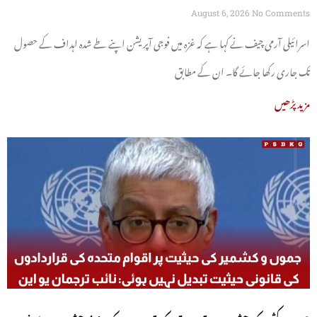
August 6, 2026
No Comments
اسرائیلی آرمی چیف نے کہا ہے کہ غزہ میں فوجی آپریشن اپنے طے شدہ اہداف کے حصول
تک جاری رکھا جائے گا۔ ان کے مطابق
مزید پڑھیں