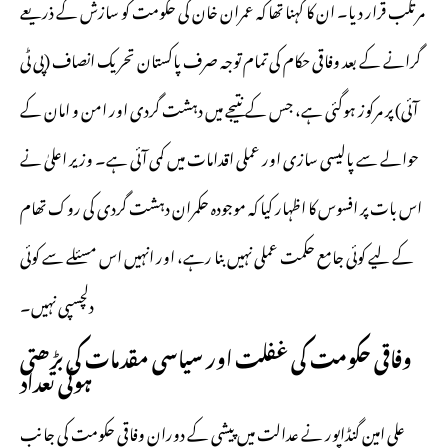
مرتکب قرار دیا۔ ان کا کہنا تھا کہ عمران خان کی حکومت کو سازش کے ذریعے
گرانے کے بعد وفاقی حکام کی تمام توجہ صرف پاکستان تحریک انصاف (پی ٹی
آئی) پر مرکوز ہوگئی ہے، جس کے نتیجے میں دہشت گردی اور امن و امان کے
حوالے سے پالیسی سازی اور عملی اقدامات میں کمی آئی ہے۔ وزیر اعلیٰ نے
اس بات پر افسوس کا اظہار کیا کہ موجودہ حکمران دہشت گردی کی روک تھام
کے لیے کوئی جامع حکمت عملی نہیں بنا رہے، اور انہیں اس مسئلے سے کوئی
دلچسپی نہیں۔
وفاقی حکومت کی غفلت اور سیاسی مقدمات کی بڑھتی
ہوئی تعداد
علی امین گنڈاپور نے عدالت میں پیشی کے دوران وفاقی حکومت کی جانب