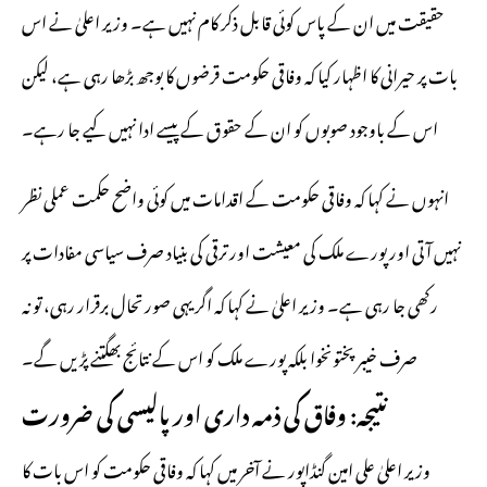
حقیقت میں ان کے پاس کوئی قابل ذکر کام نہیں ہے۔ وزیر اعلیٰ نے اس
بات پر حیرانی کا اظہار کیا کہ وفاقی حکومت قرضوں کا بوجھ بڑھا رہی ہے، لیکن
اس کے باوجود صوبوں کو ان کے حقوق کے پیسے ادا نہیں کیے جا رہے۔
انہوں نے کہا کہ وفاقی حکومت کے اقدامات میں کوئی واضح حکمت عملی نظر
نہیں آتی اور پورے ملک کی معیشت اور ترقی کی بنیاد صرف سیاسی مفادات پر
رکھی جا رہی ہے۔ وزیر اعلیٰ نے کہا کہ اگر یہی صورتحال برقرار رہی، تو نہ
صرف خیبر پختونخوا بلکہ پورے ملک کو اس کے نتائج بھگتنے پڑیں گے۔
نتیجہ: وفاق کی ذمہ داری اور پالیسی کی ضرورت
وزیر اعلیٰ علی امین گنڈاپور نے آخر میں کہا کہ وفاقی حکومت کو اس بات کا