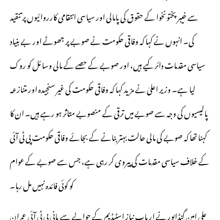
سے خیبر پختونخوا کے حقوق کی پامالی اور سیاسی انتقامی کارروائیوں پر تنقید
کی۔ انہوں نے کہا کہ وفاقی حکومت نے صوبے پر جھوٹے اور بے بنیاد
سیاسی مقدمات دائر کیے ہیں، اور صوبے کے حصے کے مالی وسائل کو روک
لیا ہے۔ وزیر اعلیٰ نے مزید کہا کہ وفاقی حکومت کی غیر سنجیدہ اور متنازعہ
پالیسیوں کی وجہ سے صوبے میں ترقی کے منصوبے متاثر ہو رہے ہیں۔ ان کا
کہنا تھا کہ صوبے کی مالی حالت بہتر بنانے کے بجائے وفاقی حکومت پی ٹی آئی
کے خلاف سیاسی مقدمات کی پیروی کر رہی ہے، جس سے صوبے کے عوام
کو کوئی فائدہ نہیں مل رہا۔
علی امین گنڈاپور نے ارباب نیاز اسٹیڈیم کے حوالے سے بانی پی ٹی آئی عمران