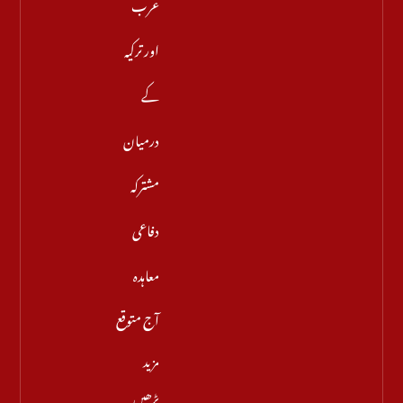
عرب
اور ترکیہ
کے
درمیان
مشترکہ
دفاعی
معاہدہ
آج متوقع
مزید
پڑھیں