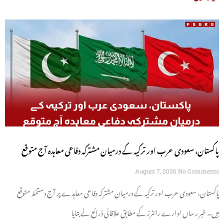
پاکستان، سعودی عرب اور ترکیہ کے درمیان مشترکہ دفاعی معاہدہ آج متوقع
August 7, 2026
No Comments
پاکستان، سعودی عرب اور ترکیہ کے درمیان مشترکہ دفاعی معاہدے پر آج دستخط متوقع
ہیں۔ خبر رساں ادارے رائٹرز کے مطابق علاقائی ذرائع نے بتایا