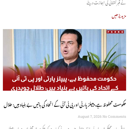
نے قبر کشائی کی اجازت دینے
مزید پڑھیں
حکومت محفوظ ہے، پیپلز پارٹی اور پی ٹی آئی کے اتحاد کی باتیں بے بنیاد ہیں: طلال
چوہدری
August 7, 2026
No Comments
وفاقی وزیر مملکت برائے داخلہ طلال چوہدری نے کہا ہے کہ حکومت محفوظ ہے اور پیپلز