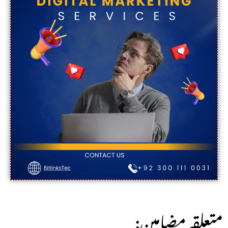
:متعلقہ مضامین