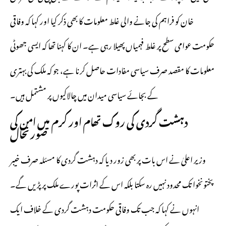
خان کو فراہم کی جانے والی غلط معلومات کا بھی ذکر کیا اور کہا کہ وفاقی
حکومت عوامی سطح پر غلط فہمیاں پھیلا رہی ہے۔ ان کا کہنا تھا کہ ایسی جھوٹی
معلومات کا مقصد صرف سیاسی مفادات حاصل کرنا ہے، جو کہ ملک کی بہتری
کے بجائے سیاسی میدان میں چالاکیوں پر مشتمل ہیں۔
دہشت گردی کی روک تھام اور کرم میں امن کی
صورتحال
وزیر اعلیٰ نے اس بات پر بھی زور دیا کہ دہشت گردی کا مسئلہ صرف خیبر
پختونخوا تک محدود نہیں رہ سکتا بلکہ اس کے اثرات پورے ملک پر پڑیں گے۔
انہوں نے کہا کہ جب تک وفاقی حکومت دہشت گردی کے خلاف ایک