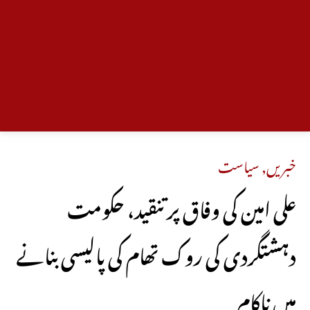
خبریں
,
سیاست
علی امین کی وفاق پر تنقید، حکومت
دہشتگردی کی روک تھام کی پالیسی بنانے
میں ناکام