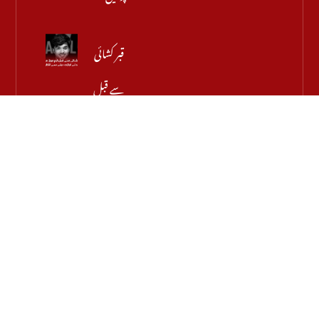
قبر کشائی
سے قبل
اہم
موڑ، میر
رضا کے
والد نے
اجازت
دینے