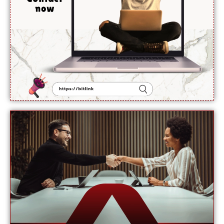
دینے
سے
انکار کر
دیا