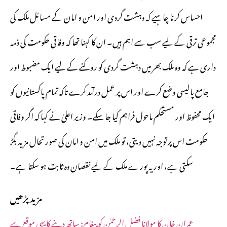
احساس کرنا چاہیے کہ دہشت گردی اور امن و امان کے مسائل ملک کی
مجموعی ترقی کے لیے سب سے اہم ہیں۔ ان کا کہنا تھا کہ وفاقی حکومت کی ذمہ
داری ہے کہ وہ ملک بھر میں دہشت گردی کو روکنے کے لیے ایک مضبوط اور
جامع پالیسی وضع کرے اور اس پر عمل درآمد کرے تاکہ تمام پاکستانیوں کو
ایک محفوظ اور مستحکم ماحول فراہم کیا جا سکے۔ وزیر اعلیٰ نے کہا کہ اگر وفاقی
حکومت اس پر توجہ نہیں دیتی، تو ملک میں امن و امان کی صورتحال مزید بگڑ
سکتی ہے، اور یہ پورے ملک کے لیے نقصان دہ ثابت ہو سکتا ہے۔
مزید پڑھیں
عمران خان کا مولانا فضل الرحمٰن کو پیغام: ساتھ دینے کا یہی موقع ہے