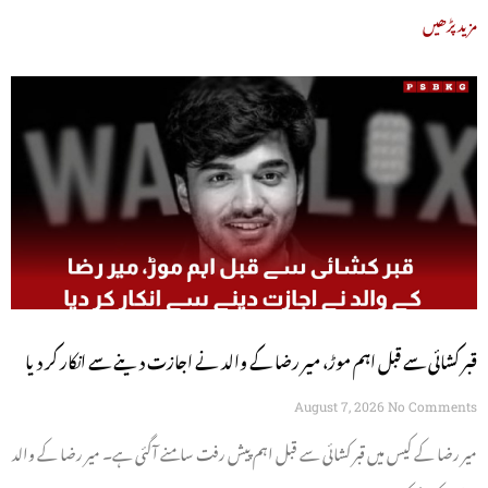
مزید پڑھیں
قبر کشائی سے قبل اہم موڑ، میر رضا کے والد نے اجازت دینے سے انکار کر دیا
August 7, 2026
No Comments
میر رضا کے کیس میں قبر کشائی سے قبل اہم پیش رفت سامنے آگئی ہے۔ میر رضا کے والد