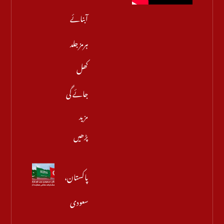
آبنائے
ہرمز جلد
کھل
جائے گی
مزید
پڑھیں
پاکستان،
سعودی