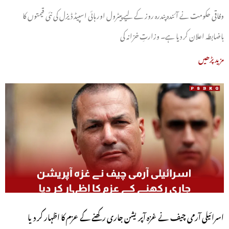
وفاقی حکومت نے آئندہ پندرہ روز کے لیے پیٹرول اور ہائی اسپیڈ ڈیزل کی نئی قیمتوں کا
باضابطہ اعلان کر دیا ہے۔ وزارتِ خزانہ کی
مزید پڑھیں
اسرائیلی آرمی چیف نے غزہ آپریشن جاری رکھنے کے عزم کا اظہار کر دیا