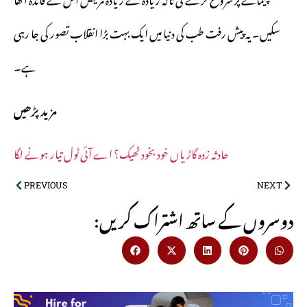
سکیں۔ یہ پیش رفت طب کی دنیا میں ایک بہت بڑا انقلاب تصور کی جا رہی
ہے۔
مزید پڑھیں
حادثہ زدہ گاڑیاں خود بخود ٹھیک؟ اے آئی ٹول تیار ہونے لگا
PREVIOUS
NEXT
:دوسروں کے ساتھ اشتراک کریں