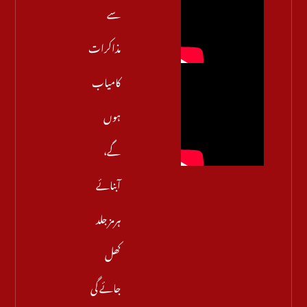
سے
مذاکرات
کامیاب
ہوں
گے،
آبنائے
ہرمز جلد
کھل
جائے گی