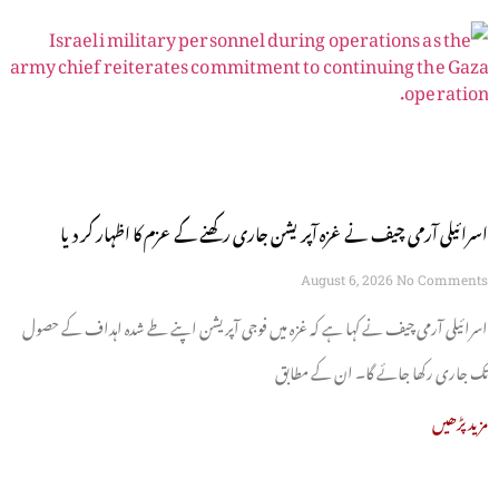
اسرائیلی آرمی چیف نے غزہ آپریشن جاری رکھنے کے عزم کا اظہار کر دیا
August 6, 2026
No Comments
اسرائیلی آرمی چیف نے کہا ہے کہ غزہ میں فوجی آپریشن اپنے طے شدہ اہداف کے حصول
تک جاری رکھا جائے گا۔ ان کے مطابق
مزید پڑھیں