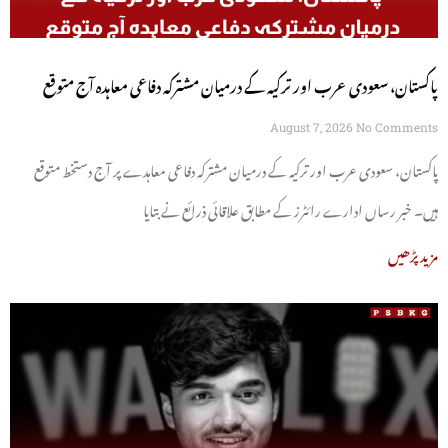
پاکستان، سعودی عرب اور ترکیہ کے درمیان مشترکہ دفاعی معاہدہ آج متوقع
August 7, 2026
No Comments
پاکستان، سعودی عرب اور ترکیہ کے درمیان مشترکہ دفاعی معاہدے پر آج دستخط متوقع
ہیں۔ خبر رساں ادارے رائٹرز کے مطابق علاقائی ذرائع نے بتایا
مزید پڑھیں