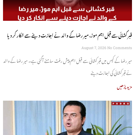
قبر کشائی سے قبل اہم موڑ، میر رضا کے والد نے اجازت دینے سے انکار کر دیا
August 7, 2026
No Comments
میر رضا کے کیس میں قبر کشائی سے قبل اہم پیش رفت سامنے آگئی ہے۔ میر رضا کے والد
نے قبر کشائی کی اجازت دینے
مزید پڑھیں