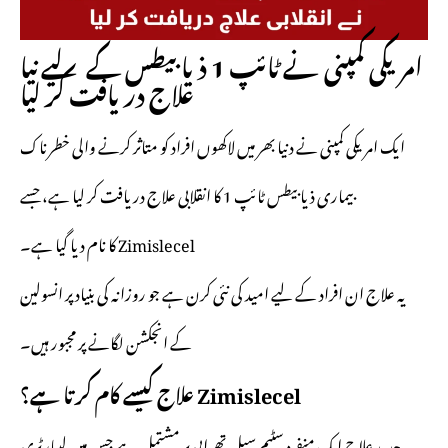
امریکی کمپنی نے ٹائپ 1 ذیابیطس کے لیے نیا
علاج دریافت کر لیا
ایک امریکی کمپنی نے دنیا بھر میں لاکھوں افراد کو متاثر کرنے والی خطرناک
بیماری ذیابیطس ٹائپ 1 کا انقلابی علاج دریافت کر لیا ہے، جسے
Zimislecel کا نام دیا گیا ہے۔
یہ علاج ان افراد کے لیے امید کی نئی کرن ہے جو روزانہ کی بنیاد پر انسولین
کے انجکشن لگانے پر مجبور ہیں۔
Zimislecel علاج کیسے کام کرتا ہے؟
یہ جدید علاج ایک منفرد سٹیم سیل تھراپی پر مشتمل ہے جس میں لیبارٹری