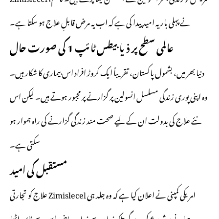
نے پہلی بار یہ امید پیدا کی ہے کہ اب یہ مرض قابلِ علاج ہو سکتا ہے۔
عالمی سطح پر ذیابیطس ٹائپ 1 کی صورت حال
دنیا بھر میں، بشمول پاکستان، تقریباً ایک کروڑ افراد اس بیماری کا شکار ہیں۔
وہ اپنی پوری زندگی مسلسل انسولین پر گزارنے پر مجبور ہوتے ہیں۔ لیکن اس
نئے علاج کی بدولت ان کے لیے صحت مند زندگی گزارنے کی راہ ہموار ہو
سکتی ہے۔
مستقبل کی امید
امریکی کمپنی نے اعلان کیا ہے کہ وہ جلد ہی Zimislecel علاج کو تجارتی
پیمانے پر شروع کرے گی تاکہ زیادہ سے زیادہ مریض اس سے فائدہ اٹھا