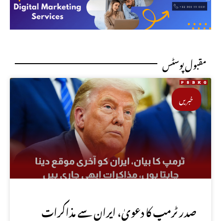
مقبول پوسٹس
خبریں
صدر ٹرمپ کا دعویٰ، ایران سے مذاکرات