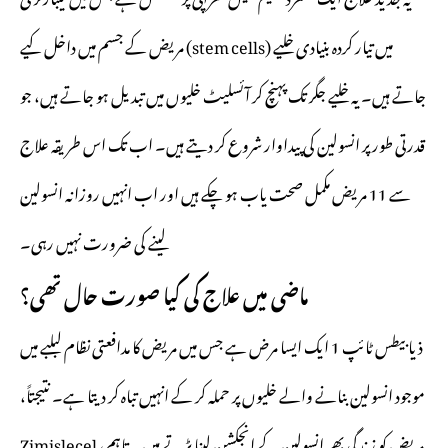
میں تیار کردہ بنیادی خلیے (stem cells) مریض کے جسم میں داخل کیے
جاتے ہیں۔ یہ خلیے جگر تک پہنچ کر آئسلیٹ خلیوں میں تبدیل ہو جاتے ہیں، جو
قدرتی طور پر انسولین کی پیداوار شروع کر دیتے ہیں۔ اب تک اس طریقہ علاج
سے 11 مریض مکمل صحت یاب ہو چکے ہیں اور اب انہیں روزانہ انسولین
لینے کی ضرورت نہیں رہی۔
ماضی میں علاج کی کیا صورت حال تھی؟
ذیابیطس ٹائپ 1 ایک ایسا مرض ہے جس میں مریض کا مدافعتی نظام لبلبے میں
موجود انسولین بنانے والے خلیوں پر حملہ کر کے انہیں تباہ کر دیتا ہے۔ نتیجتاً،
مریض کو زندگی بھر انسولین کے انجکشن لینا پڑتے ہیں۔ تاہم، Zimislecel