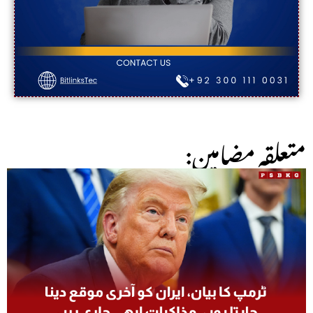
:متعلقہ مضامین