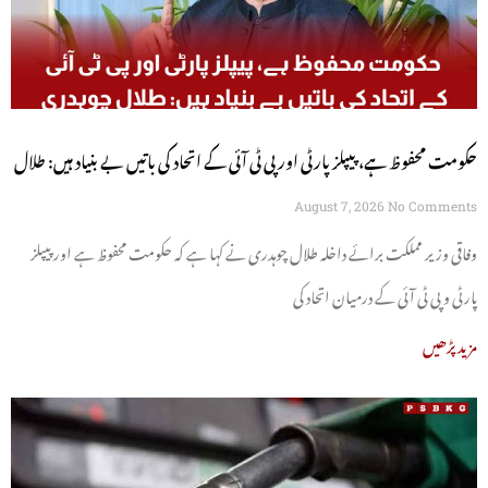
حکومت محفوظ ہے، پیپلز پارٹی اور پی ٹی آئی کے اتحاد کی باتیں بے بنیاد ہیں: طلال
چوہدری
August 7, 2026
No Comments
وفاقی وزیر مملکت برائے داخلہ طلال چوہدری نے کہا ہے کہ حکومت محفوظ ہے اور پیپلز
پارٹی و پی ٹی آئی کے درمیان اتحاد کی
مزید پڑھیں