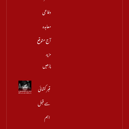
دفاعی
معاہدہ
آج متوقع
مزید
پڑھیں
قبر کشائی
سے قبل
اہم