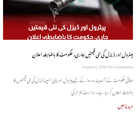
پیٹرول اور ڈیزل کی نئی قیمتیں جاری، حکومت کا باضابطہ اعلان
August 6, 2026
No Comments
وفاقی حکومت نے آئندہ پندرہ روز کے لیے پیٹرول اور ہائی اسپیڈ ڈیزل کی نئی قیمتوں کا
باضابطہ اعلان کر دیا ہے۔ وزارتِ خزانہ کی
مزید پڑھیں