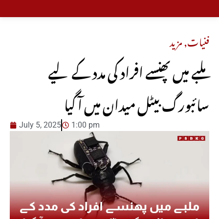
فنیات
,
مزید
ملبے میں پھنسے افراد کی مدد کے لیے
سائبورگ بیٹل میدان میں آ گیا
July 5, 2025
1:00 pm