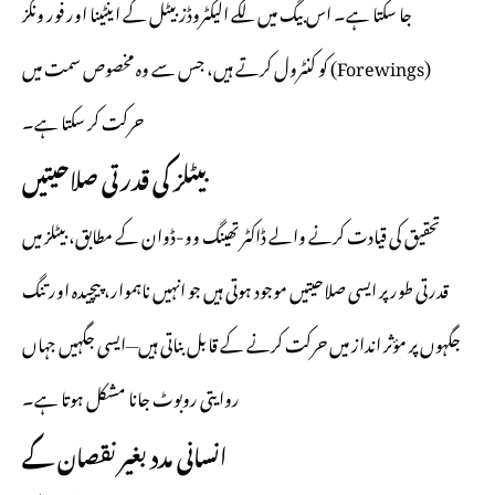
جا سکتا ہے۔ اس بیگ میں لگے الیکٹروڈز بیٹل کے اینٹینا اور فور ونگز
(Forewings) کو کنٹرول کرتے ہیں، جس سے وہ مخصوص سمت میں
حرکت کر سکتا ہے۔
بیٹلز کی قدرتی صلاحیتیں
تحقیق کی قیادت کرنے والے ڈاکٹر تھینگ وو-ڈوان کے مطابق، بیٹلز میں
قدرتی طور پر ایسی صلاحیتیں موجود ہوتی ہیں جو انہیں ناہموار، پیچیدہ اور تنگ
جگہوں پر مؤثر انداز میں حرکت کرنے کے قابل بناتی ہیں—ایسی جگہیں جہاں
روایتی روبوٹ جانا مشکل ہوتا ہے۔
انسانی مدد بغیر نقصان کے