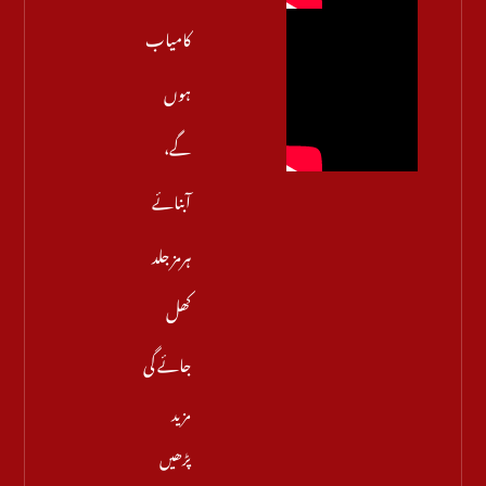
کامیاب
ہوں
گے،
آبنائے
ہرمز جلد
کھل
جائے گی
مزید
پڑھیں