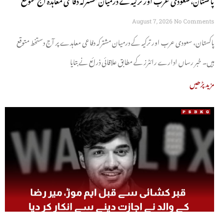
August 7, 2026
No Comments
پاکستان، سعودی عرب اور ترکیہ کے درمیان مشترکہ دفاعی معاہدے پر آج دستخط متوقع
ہیں۔ خبر رساں ادارے رائٹرز کے مطابق علاقائی ذرائع نے بتایا
مزید پڑھیں