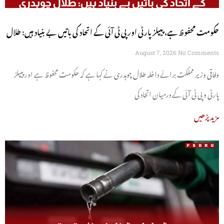
حکومت محفوظ ہے، پیپلز پارٹی اور پی ٹی آئی کے اتحاد کی باتیں بے بنیاد ہیں: طلال
چوہدری
August 7, 2026
No Comments
وفاقی وزیر مملکت برائے داخلہ طلال چوہدری نے کہا ہے کہ حکومت محفوظ ہے اور پیپلز
پارٹی و پی ٹی آئی کے درمیان اتحاد کی
مزید پڑھیں