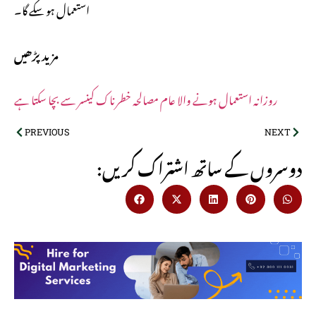
استعمال ہو سکے گا۔
مزید پڑھیں
روزانہ استعمال ہونے والا عام مصالحہ خطرناک کینسر سے بچا سکتا ہے
PREVIOUS
NEXT
:دوسروں کے ساتھ اشتراک کریں