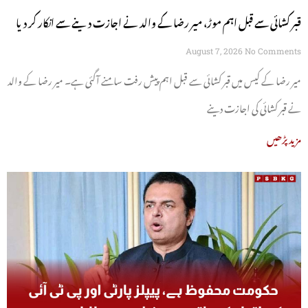
قبر کشائی سے قبل اہم موڑ، میر رضا کے والد نے اجازت دینے سے انکار کر دیا
August 7, 2026
No Comments
میر رضا کے کیس میں قبر کشائی سے قبل اہم پیش رفت سامنے آگئی ہے۔ میر رضا کے والد
نے قبر کشائی کی اجازت دینے
مزید پڑھیں