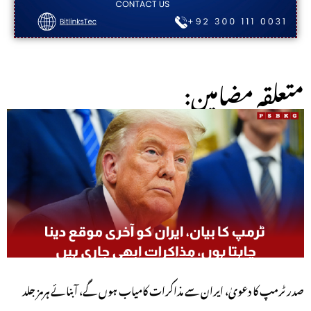
:متعلقہ مضامین
صدر ٹرمپ کا دعویٰ، ایران سے مذاکرات کامیاب ہوں گے، آبنائے ہرمز جلد