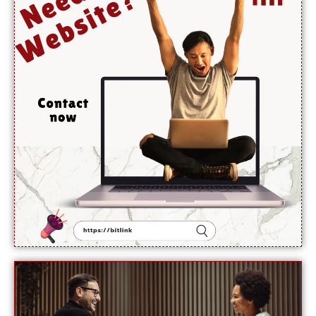
کے
والد
نے
اجازت
دینے
سے
انکار کر
دیا