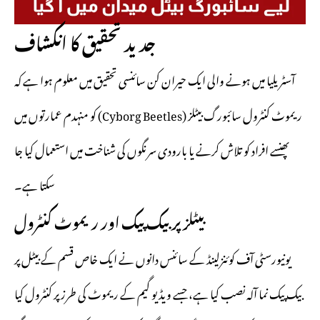
جدید تحقیق کا انکشاف
آسٹریلیا میں ہونے والی ایک حیران کن سائنسی تحقیق میں معلوم ہوا ہے کہ
ریموٹ کنٹرول سائبورگ بیٹلز (Cyborg Beetles) کو منہدم عمارتوں میں
پھنسے افراد کو تلاش کرنے یا بارودی سرنگوں کی شناخت میں استعمال کیا جا
سکتا ہے۔
بیٹلز پر بیک پیک اور ریموٹ کنٹرول
یونیورسٹی آف کوئنزلینڈ کے سائنس دانوں نے ایک خاص قسم کے بیٹل پر
بیک پیک نما آلہ نصب کیا ہے، جسے ویڈیو گیم کے ریموٹ کی طرز پر کنٹرول کیا