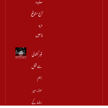
معاہدہ
آج متوقع
مزید
پڑھیں
قبر کشائی
سے قبل
اہم
موڑ، میر
رضا کے