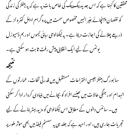
محققین کا کہنا ہے کہ اس جدید بیک پیک کی خاص بات یہ ہے کہ یہ بیٹلز کی زندگی
کو نقصان پہنچائے بغیر انہیں مخصوص سمت میں پروگرام ایبل کنٹرولز کے
ذریعے چلانے کی اجازت دیتا ہے۔ یہ ٹیکنالوجی رہائی ٹیموں اور بم ڈسپوزل
یونٹس کے لیے ایک انقلابی پیش رفت ثابت ہو سکتی ہے۔
نتیجہ
سائبورگ بیٹلز جیسی اختراعات مستقبل میں قدرتی آفات، عمارتوں کے
انہدام اور جنگی حالات میں پھنسے افراد کو بچانے میں بنیادی کردار ادا کر سکتی
ہیں۔ سائنس دانوں کے مطابق اس ٹیکنالوجی کو مزید بہتر بنانے کے لیے
تجربات جاری ہیں، اور امید ہے کہ جلد ہی یہ سسٹم فیلڈ میں بھی مؤثر طور پر