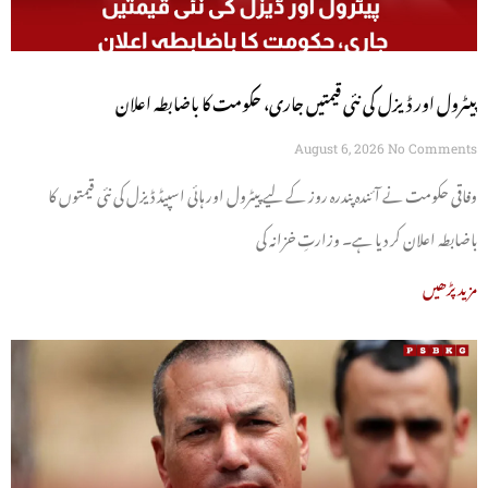
پیٹرول اور ڈیزل کی نئی قیمتیں جاری، حکومت کا باضابطہ اعلان
August 6, 2026
No Comments
وفاقی حکومت نے آئندہ پندرہ روز کے لیے پیٹرول اور ہائی اسپیڈ ڈیزل کی نئی قیمتوں کا
باضابطہ اعلان کر دیا ہے۔ وزارتِ خزانہ کی
مزید پڑھیں