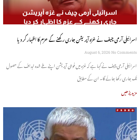
اسرائیلی آرمی چیف نے غزہ آپریشن جاری رکھنے کے عزم کا اظہار کر دیا
August 6, 2026
No Comments
اسرائیلی آرمی چیف نے کہا ہے کہ غزہ میں فوجی آپریشن اپنے طے شدہ اہداف کے حصول
تک جاری رکھا جائے گا۔ ان کے مطابق
مزید پڑھیں