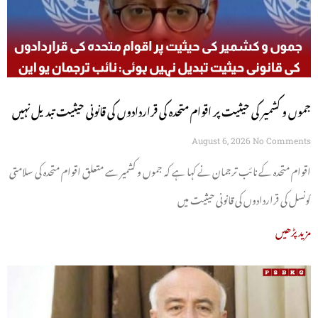
جموں و کشمیر کی حیثیت پر اقوام متحدہ کی قراردادوں کی قانونی حیثیت تبدیل نہیں
ہوئی: نائب ترجمان یو این
August 6, 2026
No Comments
اقوام متحدہ کے نائب ترجمان نے کہا ہے کہ جموں و کشمیر سے متعلق اقوام متحدہ کی سلامتی
کونسل کی قراردادوں کی قانونی حیثیت میں
مزید پڑھیں