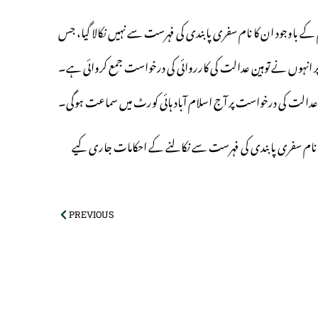
ے باوجود ان کا نام سفری پابندی کی فہرست سے نہیں نکالا گیا، جس
ر انہوں نے توہین عدالت کی کارروائی کی درخواست جمع کروائی ہے۔
عدالت کی درخواست پر آج اسلام آباد ہائی کورٹ میں سماعت ہوگی۔
کا نام سفری پابندی کی فہرست سے نکالنے کے احکامات جاری کیے
PREVIOUS