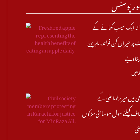
ور پوسٹس
انہ ایک سیب کھانے کے
پر حیران کن فوائد، ماہرین
تا دیے
پڑھیں
ی میں میر رضا علی کے
ف کیلئے سول سوسائٹی سڑکوں
گئی