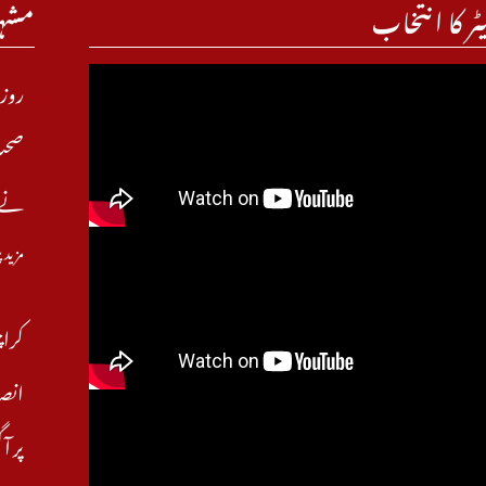
ٹر کا انتخاب
مشہ
روز
صحت 
نے ب
مزید 
کراچ
انصا
پر آ 