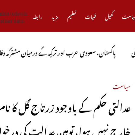
ble to fetch
یاست
کھیل
فنیات
تعلیم
مزید
رابطہ
ather data.
کستان، سعودی عرب اور ترکیہ کے درمیان مشترکہ دفاعی معاہدہ 
سیاست
عدالتی حکم کے باوجود زرتاج گل کا ن
خارج نہیں ہوا، توہین عدالت کی درخو