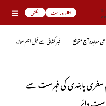
Una
براہ راست
انگلش
we
آج متوقع
قبر کشائی سے قبل اہم موڑ، میر رضا کے والد ن
ام سفری پابندی کی فہرست سے
است دائر