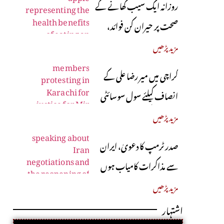
روزانہ ایک سیب کھانے کے
صحت پر حیران کن فوائد،
ماہرین نے بتا دیے
مزید پڑھیں
کراچی میں میر رضا علی کے
انصاف کیلئے سول سوسائٹی
سڑکوں پر آ گئی
مزید پڑھیں
صدر ٹرمپ کا دعویٰ، ایران
سے مذاکرات کامیاب ہوں
گے، آبنائے ہرمز جلد کھل
مزید پڑھیں
جائے گی
اشتہار