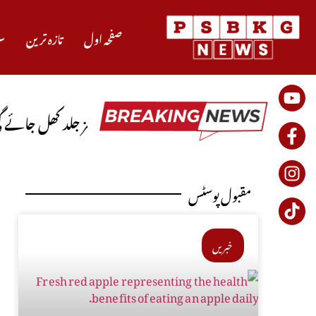
صفحہ اول
تازہ ترین
س
رات کامیاب ہوں گے، آبنائے ہرمز جلد کھل جائے گی
پا
مقبول پوسٹس
خبریں