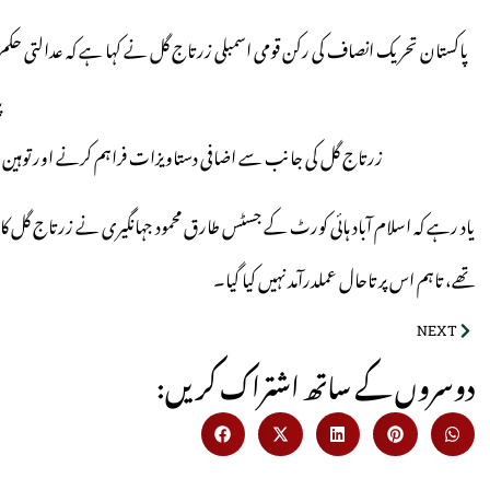
پاکستان تحریک انصاف کی رکن قومی اسمبلی زرتاج گل نے کہا ہے کہ عدالتی حکم ک
پ
زرتاج گل کی جانب سے اضافی دستاویزات فراہم کرنے اور توہین 
یاد رہے کہ اسلام آباد ہائی کورٹ کے جسٹس طارق محمود جہانگیری نے زرتاج گل 
تھے، تاہم اس پر تاحال عملدرآمد نہیں کیا گیا۔
NEXT
:دوسروں کے ساتھ اشتراک کریں