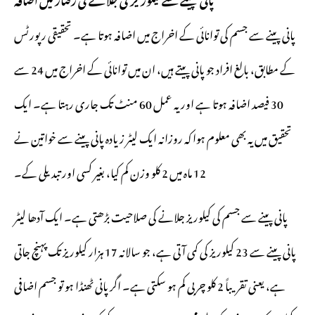
پانی پینے سے جسم کی توانائی کے اخراج میں اضافہ ہوتا ہے۔ تحقیقی رپورٹس
کے مطابق، بالغ افراد جو پانی پیتے ہیں، ان میں توانائی کے اخراج میں 24 سے
30 فیصد اضافہ ہوتا ہے اور یہ عمل 60 منٹ تک جاری رہتا ہے۔ ایک
تحقیق میں یہ بھی معلوم ہوا کہ روزانہ ایک لیٹر زیادہ پانی پینے سے خواتین نے
12 ماہ میں 2 کلو وزن کم کیا، بغیر کسی اور تبدیلی کے۔
پانی پینے سے جسم کی کیلوریز جلانے کی صلاحیت بڑھتی ہے۔ ایک آدھا لیٹر
پانی پینے سے 23 کیلوریز کی کمی آتی ہے، جو سالانہ 17 ہزار کیلوریز تک پہنچ جاتی
ہے، یعنی تقریباً 2 کلو چربی کم ہو سکتی ہے۔ اگر پانی ٹھنڈا ہو تو جسم اضافی