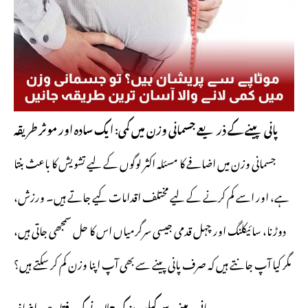
پانی پینے کے ذریعے جسمانی وزن میں کمی: ایک سادہ اور موثر طریقہ
جسمانی وزن میں اضافے کا مسئلہ اکثر لوگوں کے لیے تشویش کا باعث بنتا
ہے، اور اسے کم کرنے کے لیے مختلف اقدامات کیے جاتے ہیں۔ ورزش،
دوڑنا، سائیکلنگ اور چہل قدمی جیسی سرگرمیاں اس کا حل سمجھی جاتی ہیں،
مگر کیا آپ جانتے ہیں کہ صرف پانی پینے سے بھی آپ اپنا وزن کم کر سکتے ہیں؟
پانی پینے سے کیلوریز کی جلانے کی رفتار میں اضافہ