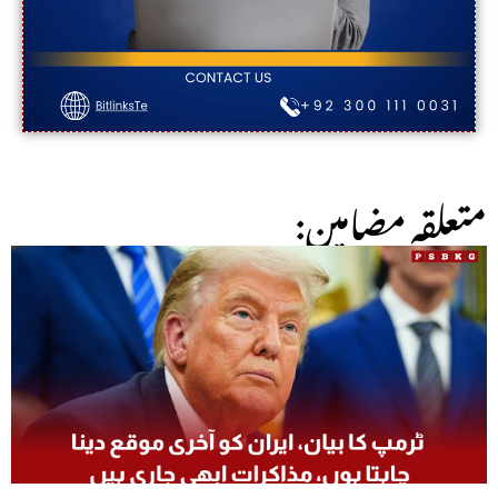
:متعلقہ مضامین