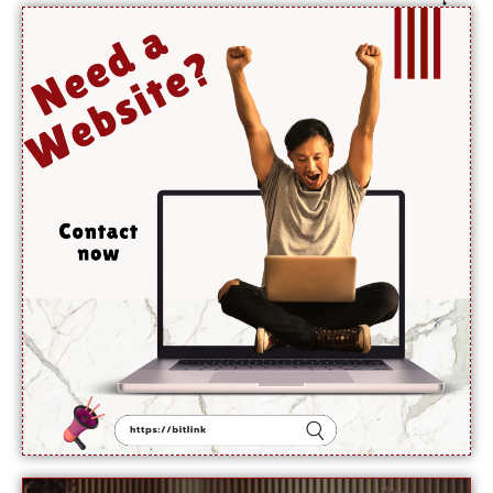
میر رضا
کے
والد
نے
اجازت
دینے
سے
انکار کر
دیا