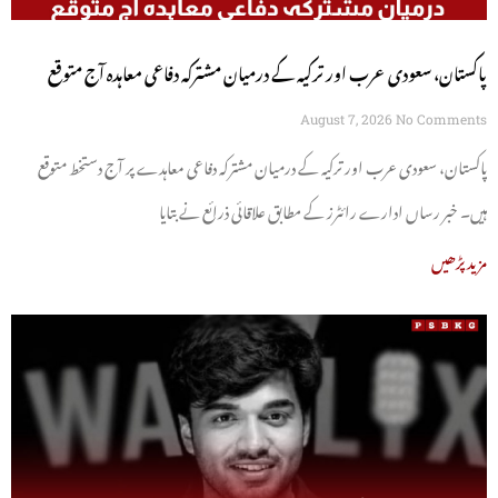
پاکستان، سعودی عرب اور ترکیہ کے درمیان مشترکہ دفاعی معاہدہ آج متوقع
August 7, 2026
No Comments
پاکستان، سعودی عرب اور ترکیہ کے درمیان مشترکہ دفاعی معاہدے پر آج دستخط متوقع
ہیں۔ خبر رساں ادارے رائٹرز کے مطابق علاقائی ذرائع نے بتایا
مزید پڑھیں