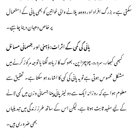
سکتی ہے۔ بزرگ افراد اور دودھ پلانے والی خواتین کو بھی پانی کے استعمال
پر خاص دھیان دینا چاہیے۔
پانی کی کمی کے اثرات: ذہنی اور جسمانی مسائل
کبھی کبھار، سردرد، چڑچڑا پن، بھوک کا زیادہ لگنا یا توجہ مرکوز کرنے میں
مشکل محسوس ہوتی ہے تو یہ پانی کی کمی کا اشارہ ہو سکتا ہے۔ تحقیق سے
معلوم ہوا ہے کہ روزانہ ایک سے دو لیٹر پانی پینا جسمانی وزن میں کمی لانے
کے لیے مفید ثابت ہوتا ہے، لیکن اس کے ساتھ طرز زندگی میں تبدیلیاں
بھی ضروری ہیں۔