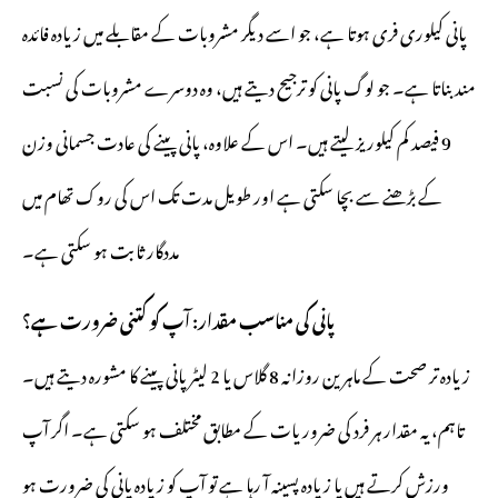
پانی کیلوری فری ہوتا ہے، جو اسے دیگر مشروبات کے مقابلے میں زیادہ فائدہ
مند بناتا ہے۔ جو لوگ پانی کو ترجیح دیتے ہیں، وہ دوسرے مشروبات کی نسبت
9 فیصد کم کیلوریز لیتے ہیں۔ اس کے علاوہ، پانی پینے کی عادت جسمانی وزن
کے بڑھنے سے بچا سکتی ہے اور طویل مدت تک اس کی روک تھام میں
مددگار ثابت ہو سکتی ہے۔
پانی کی مناسب مقدار: آپ کو کتنی ضرورت ہے؟
زیادہ تر صحت کے ماہرین روزانہ 8 گلاس یا 2 لیٹر پانی پینے کا مشورہ دیتے ہیں۔
تاہم، یہ مقدار ہر فرد کی ضروریات کے مطابق مختلف ہو سکتی ہے۔ اگر آپ
ورزش کرتے ہیں یا زیادہ پسینہ آ رہا ہے تو آپ کو زیادہ پانی کی ضرورت ہو