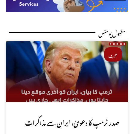
مقبول پوسٹس
خبریں
صدر ٹرمپ کا دعویٰ، ایران سے مذاکرات