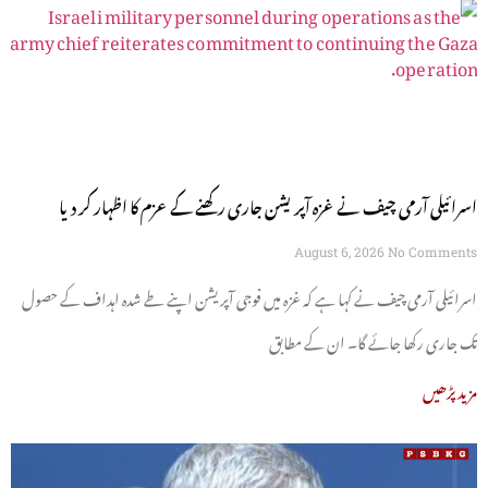
اسرائیلی آرمی چیف نے غزہ آپریشن جاری رکھنے کے عزم کا اظہار کر دیا
August 6, 2026
No Comments
اسرائیلی آرمی چیف نے کہا ہے کہ غزہ میں فوجی آپریشن اپنے طے شدہ اہداف کے حصول
تک جاری رکھا جائے گا۔ ان کے مطابق
مزید پڑھیں