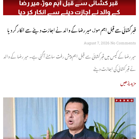
قبر کشائی سے قبل اہم موڑ، میر رضا کے والد نے اجازت دینے سے انکار کر دیا
August 7, 2026
No Comments
میر رضا کے کیس میں قبر کشائی سے قبل اہم پیش رفت سامنے آگئی ہے۔ میر رضا کے والد
نے قبر کشائی کی اجازت دینے
مزید پڑھیں