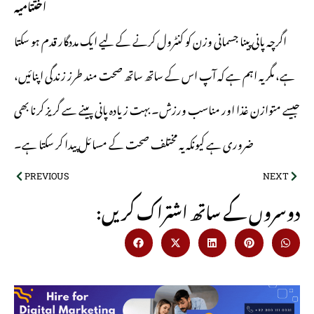
اختتامیہ
اگرچہ پانی پینا جسمانی وزن کو کنٹرول کرنے کے لیے ایک مددگار قدم ہو سکتا
ہے، مگر یہ اہم ہے کہ آپ اس کے ساتھ ساتھ صحت مند طرز زندگی اپنائیں،
جیسے متوازن غذا اور مناسب ورزش۔ بہت زیادہ پانی پینے سے گریز کرنا بھی
ضروری ہے کیونکہ یہ مختلف صحت کے مسائل پیدا کر سکتا ہے۔
PREVIOUS
NEXT
:دوسروں کے ساتھ اشتراک کریں