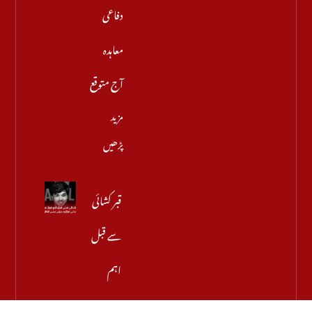
دفاعی
معاہدہ
آج متوقع
مزید
پڑھیں
قبر کشائی
سے قبل
اہم
موڑ، میر