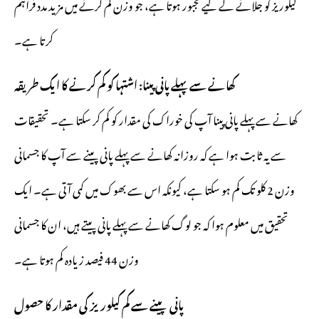
کیلوریز کو جلانے کے لیے مجبور ہوتا ہے، جو وزن کم کرنے میں مزید مدد فراہم
کرتا ہے۔
کھانے سے پہلے پانی پینا: اشتہا کو کم کرنے کا ایک طریقہ
کھانے سے پہلے پانی پینا آپ کی خوراک کی مقدار کو کم کر سکتا ہے۔ تحقیقات
سے یہ ثابت ہوا ہے کہ روزانہ کھانے سے پہلے پانی پینے سے آپ کا جسمانی
وزن 2 کلو تک کم ہو سکتا ہے، کیونکہ اس سے بھوک میں کمی آتی ہے۔ ایک
تحقیق میں معلوم ہوا کہ جو لوگ کھانے سے پہلے پانی پیتے ہیں، ان کا جسمانی
وزن 44 فیصد زیادہ کم ہوتا ہے۔
پانی پینے سے کم کیلوریز کی مقدار کا حصول