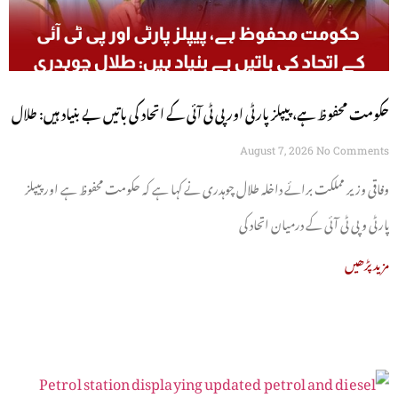
حکومت محفوظ ہے، پیپلز پارٹی اور پی ٹی آئی کے اتحاد کی باتیں بے بنیاد ہیں: طلال
چوہدری
August 7, 2026
No Comments
وفاقی وزیر مملکت برائے داخلہ طلال چوہدری نے کہا ہے کہ حکومت محفوظ ہے اور پیپلز
پارٹی و پی ٹی آئی کے درمیان اتحاد کی
مزید پڑھیں