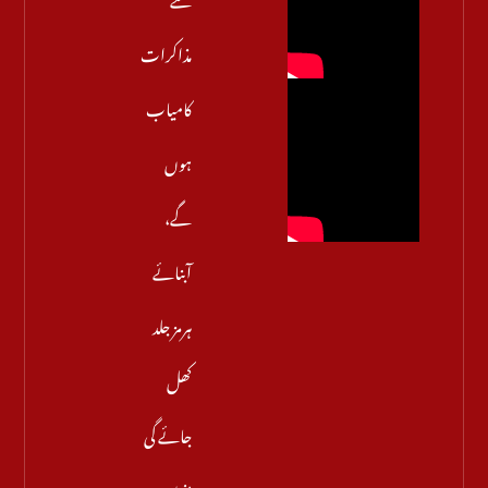
مذاکرات
کامیاب
ہوں
گے،
آبنائے
ہرمز جلد
کھل
جائے گی
مزید