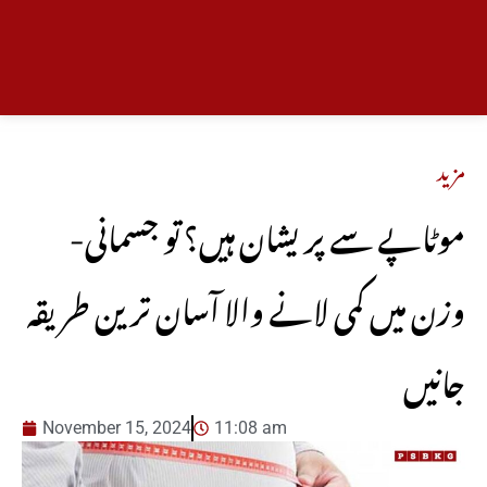
مزید
-موٹاپے سے پریشان ہیں؟ تو جسمانی
وزن میں کمی لانے والا آسان ترین طریقہ
جانیں
November 15, 2024
11:08 am