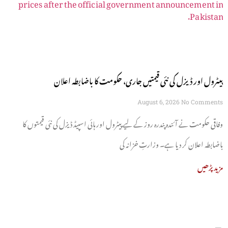
پیٹرول اور ڈیزل کی نئی قیمتیں جاری، حکومت کا باضابطہ اعلان
August 6, 2026
No Comments
وفاقی حکومت نے آئندہ پندرہ روز کے لیے پیٹرول اور ہائی اسپیڈ ڈیزل کی نئی قیمتوں کا
باضابطہ اعلان کر دیا ہے۔ وزارتِ خزانہ کی
مزید پڑھیں