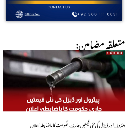
:متعلقہ مضامین
پیٹرول اور ڈیزل کی نئی قیمتیں جاری، حکومت کا باضابطہ اعلان