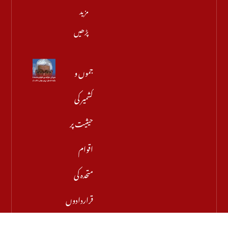
مزید
پڑھیں
جموں و
کشمیر کی
حیثیت پر
اقوام
متحدہ کی
قراردادوں
کی قانونی