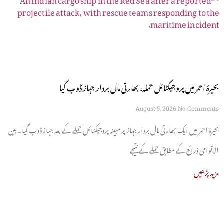
بحیرۂ احمر میں پروجیکٹائل حملہ، بھارتی مال بردار جہاز ڈوب گیا
August 5, 2026
No Comments
بحیرۂ احمر میں ایک بھارتی مال بردار جہاز پر مبینہ پروجیکٹائل حملے کے بعد جہاز ڈوب گیا۔ بین
الاقوامی ذرائع کے مطابق حملے کے نتیجے
مزید پڑھیں