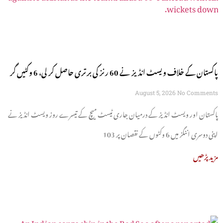
پاکستان کے خلاف ویسٹ انڈیز نے 60 رنز کی برتری حاصل کر لی، 6 وکٹیں گر
گئیں
August 5, 2026
No Comments
پاکستان اور ویسٹ انڈیز کے درمیان جاری ٹیسٹ میچ کے تیسرے روز ویسٹ انڈیز نے
اپنی دوسری اننگز میں 6 وکٹوں کے نقصان پر 103
مزید پڑھیں