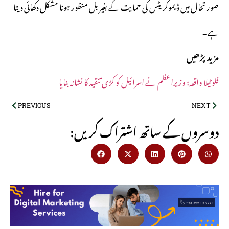
صورتحال میں ڈیموکریٹس کی حمایت کے بغیر بل منظور ہونا مشکل دکھائی دیتا
ہے۔
مزید پڑھیں
فلوٹیلا واقعہ: وزیراعظم نے اسرائیل کو کڑی تنقید کا نشانہ بنایا
PREVIOUS
NEXT
:دوسروں کے ساتھ اشتراک کریں