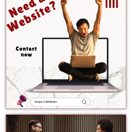
حیثیت
تبدیل
نہیں
ہوئی:
نائب
ترجمان یو
این