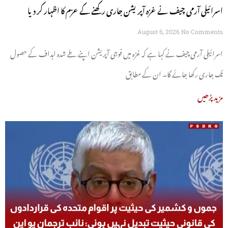
اسرائیلی آرمی چیف نے غزہ آپریشن جاری رکھنے کے عزم کا اظہار کر دیا
August 6, 2026
No Comments
اسرائیلی آرمی چیف نے کہا ہے کہ غزہ میں فوجی آپریشن اپنے طے شدہ اہداف کے حصول
تک جاری رکھا جائے گا۔ ان کے مطابق
مزید پڑھیں