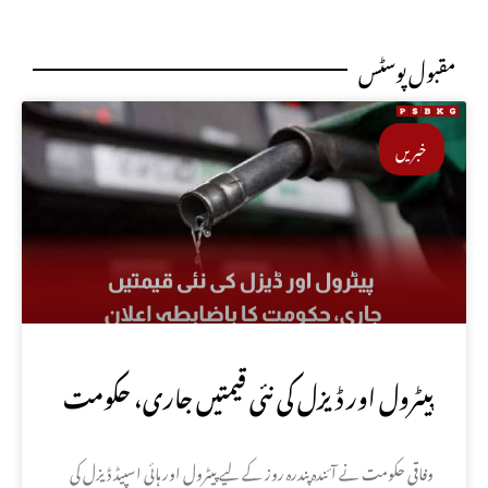
مقبول پوسٹس
خبریں
پیٹرول اور ڈیزل کی نئی قیمتیں جاری، حکومت
کا باضابطہ اعلان
وفاقی حکومت نے آئندہ پندرہ روز کے لیے پیٹرول اور ہائی اسپیڈ ڈیزل کی