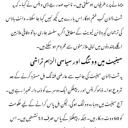
پیمانے پر برطرفیاں ہوسکتی ہیں۔ نائب صدر جے ڈی وینس نے کہا۔ کہ یہ
شٹ ڈاؤن کب ختم ہوگا، اس بارے میں کچھ نہیں کہا جا سکتا۔ وائٹ ہاؤس
کی ترجمان کیرولائن لیویٹ کے مطابق اگر یہ سلسلہ جاری رہا تو وفاقی ملازمین
اگلے چند دنوں میں اپنی ملازمتوں سے محروم ہو سکتے ہیں۔
سینیٹ میں ووٹنگ اور سیاسی الزام تراشی
یہ شٹ ڈاؤن سینیٹ کی جانب سے عارضی فنڈنگ بل مسترد کرنے کے بعد
شروع ہوا۔ ڈیموکریٹس اور ریپبلکن ایک دوسرے کو ذمہ دار ٹھہرا رہے ہیں۔
آج سینیٹ میں دوبارہ ووٹنگ ہوگی، لیکن بل پاس کرانے کے لیے حکومت
کو 60 ووٹ درکار ہیں۔ جبکہ ریپبلکنز کے پاس صرف 53 نشستیں ہیں۔ اس