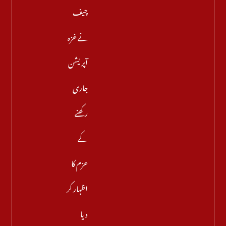
چیف
نے غزہ
آپریشن
جاری
رکھنے
کے
عزم کا
اظہار کر
دیا