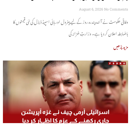
August 6, 2026
No Comments
وفاقی حکومت نے آئندہ پندرہ روز کے لیے پیٹرول اور ہائی اسپیڈ ڈیزل کی نئی قیمتوں کا
باضابطہ اعلان کر دیا ہے۔ وزارتِ خزانہ کی
مزید پڑھیں