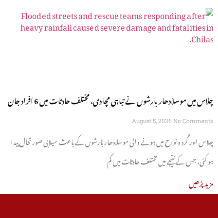
چلاس میں موسلادھار بارشوں نے تباہی مچا دی، مختلف حادثات میں 6 افراد جان
سے گئے
August 5, 2026
No Comments
چلاس اور گرد و نواح میں ہونے والی موسلادھار بارشوں کے باعث سیلابی صورتحال پیدا
ہو گئی، جس کے نتیجے میں مختلف حادثات میں کم
مزید پڑھیں