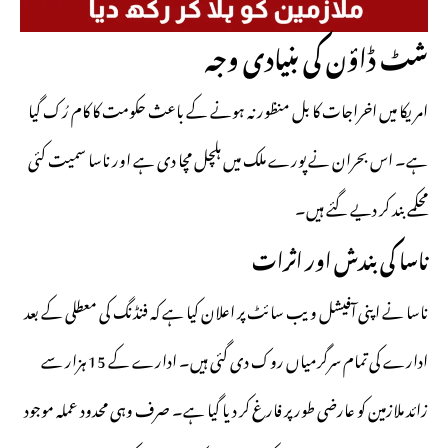
شٹ ڈاؤن کی بنیادی وجہ
امریکا میں اخراجات کا بل منظور نہ ہونے کے باعث حکومت کا کام رُک گیا
ہے۔ اس بحران نے پورے ملک میں ہلچل مچا دی ہے اور ناسا سمیت کئی
محکمے بند کر دیے گئے ہیں۔
ناسا کی بندش اور اثرات
ناسا نے اپنی آفیشل ویب سائٹ پر اعلان کیا ہے کہ فنڈنگ کی معطلی کے بعد
ادارے کی تمام سرگرمیاں روک دی گئی ہیں۔ ادارے کے 15 ہزار سے
زائد ملازمین کو عارضی طور پر فارغ کر دیا گیا ہے۔ صرف وہی محدود عملہ موجود