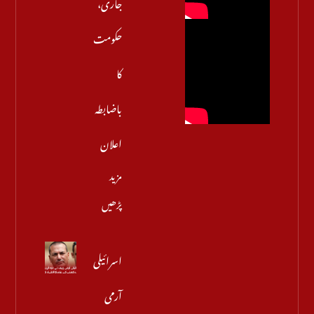
جاری،
حکومت
کا
باضابطہ
اعلان
مزید
پڑھیں
اسرائیلی
آرمی