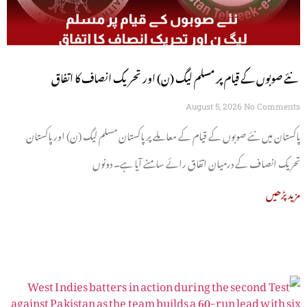
نئے صوبوں کے قیام پر مسلم لیگ (ن) اور تحریک انصاف کا اتفاق
August 5, 2026
No Comments
پاکستان میں نئے صوبوں کے قیام کے معاملے پر پاکستان مسلم لیگ (ن) اور پاکستان
تحریک انصاف کے درمیان اتفاق رائے سامنے آیا ہے۔ دونوں
مزید پڑھیں