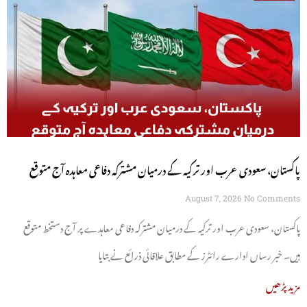
پاکستان، سعودی عرب اور ترکیہ کے درمیان مشترکہ دفاعی معاہدہ آج متوقع
August 7, 2026
No Comments
پاکستان، سعودی عرب اور ترکیہ کے درمیان مشترکہ دفاعی معاہدے پر آج دستخط متوقع
ہیں۔ خبر رساں ادارے رائٹرز کے مطابق علاقائی ذرائع نے بتایا
مزید پڑھیں