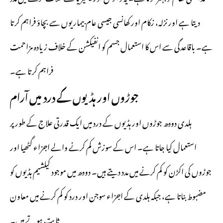
دیتا ہے اور نزلہ، زکام اور کھانسی جیسی عام بیماریوں سے بچاؤ فراہم کرتا
ہے۔ باقاعدگی سے اس کا استعمال جسم کو انفیکشن کے خلاف زیادہ مزاحمت
فراہم کرتا ہے۔
جوڑوں اور ہڈیوں کے درد میں آرام
ہلدی دودھ جوڑوں اور ہڈیوں کے درد میں ایک قدرتی علاج کے طور پر
استعمال کیا جاتا ہے۔ اس کے سوزش کم کرنے والے اجزاء گٹھیا اور
جوڑوں کی اکڑن کو کم کرنے میں مدد دیتے ہیں۔ دودھ میں موجود کیلشیم ہڈیوں کو
مضبوط بناتا ہے، جبکہ ہلدی کے اجزاء سوجن اور درد کو کم کرنے میں معاون
ثابت ہوتے ہیں۔