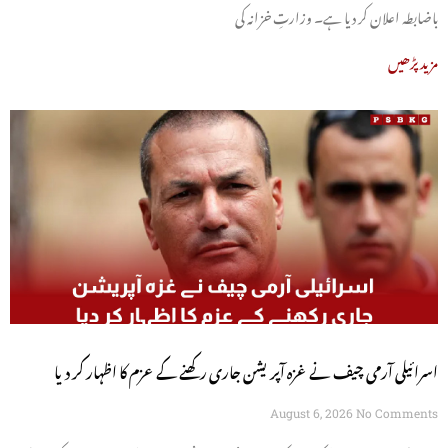
باضابطہ اعلان کر دیا ہے۔ وزارتِ خزانہ کی
مزید پڑھیں
اسرائیلی آرمی چیف نے غزہ آپریشن جاری رکھنے کے عزم کا اظہار کر دیا
August 6, 2026
No Comments