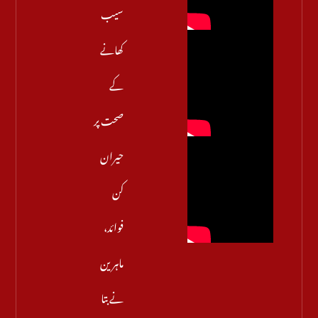
سیب
کھانے
کے
صحت پر
حیران
کن
فوائد،
ماہرین
نے بتا