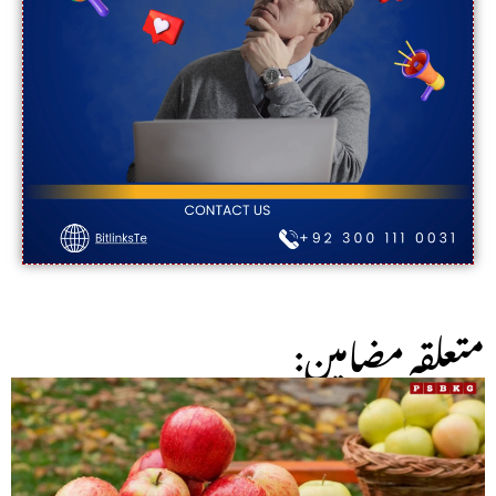
:متعلقہ مضامین