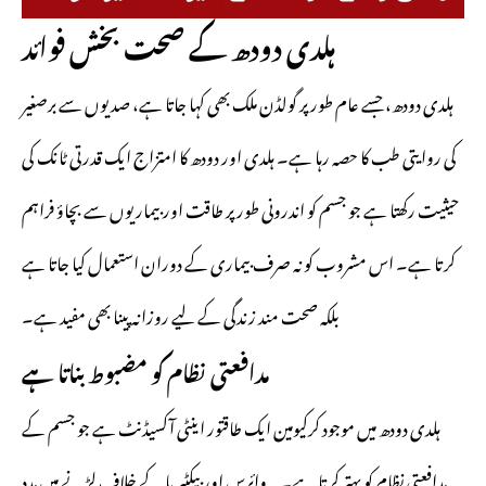
ہلدی دودھ کے صحت بخش فوائد
ہلدی دودھ، جسے عام طور پر گولڈن ملک بھی کہا جاتا ہے، صدیوں سے برصغیر
کی روایتی طب کا حصہ رہا ہے۔ ہلدی اور دودھ کا امتزاج ایک قدرتی ٹانک کی
حیثیت رکھتا ہے جو جسم کو اندرونی طور پر طاقت اور بیماریوں سے بچاؤ فراہم
کرتا ہے۔ اس مشروب کو نہ صرف بیماری کے دوران استعمال کیا جاتا ہے
بلکہ صحت مند زندگی کے لیے روزانہ پینا بھی مفید ہے۔
مدافعتی نظام کو مضبوط بناتا ہے
ہلدی دودھ میں موجود کرکیومین ایک طاقتور اینٹی آکسیڈنٹ ہے جو جسم کے
مدافعتی نظام کو بہتر کرتا ہے۔ یہ وائرس اور بیکٹیریا کے خلاف لڑنے میں مدد