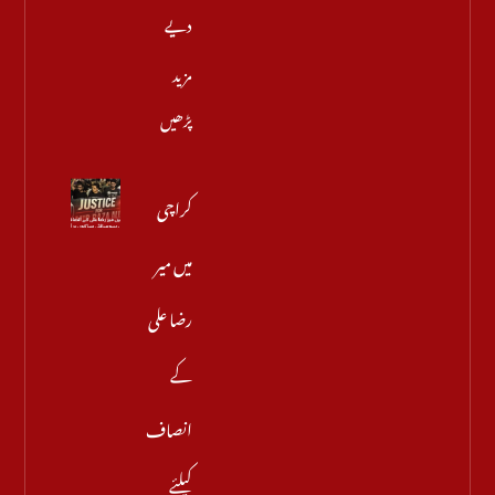
دیے
مزید
پڑھیں
کراچی
میں میر
رضا علی
کے
انصاف
کیلئے