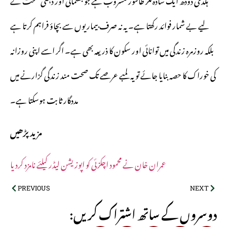
لیے بے شمار فوائد رکھتا ہے۔ یہ نہ صرف بیماریوں سے بچاؤ فراہم کرتا ہے
بلکہ روزمرہ زندگی میں توانائی اور سکون کا ذریعہ بھی ہے۔ اگر اسے اپنی روزانہ
کی خوراک کا حصہ بنایا جائے تو یہ لمبے عرصے تک صحت مند زندگی گزارنے میں
مددگار ثابت ہوسکتا ہے۔
مزید پڑھیں
عمران خان نے محمود اچکزئی کو اپوزیشن لیڈر کیلئے نامزد کردیا
PREVIOUS
NEXT
:دوسروں کے ساتھ اشتراک کریں