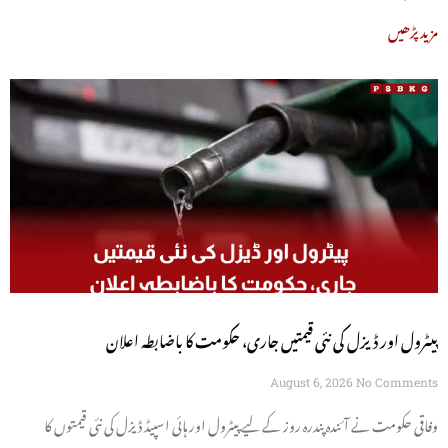
مزید پڑھیں
پیٹرول اور ڈیزل کی نئی قیمتیں جاری، حکومت کا باضابطہ اعلان
August 6, 2026
No Comments
وفاقی حکومت نے آئندہ پندرہ روز کے لیے پیٹرول اور ہائی اسپیڈ ڈیزل کی نئی قیمتوں کا