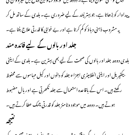
پیداوار کو بڑھاتا ہے، جو بہتر نیند کے لیے ضروری ہے۔ ہلدی کے ساتھ مل کر
یہ مشروب ذہنی دباؤ کو کم کرتا ہے اور بے خوابی کا قدرتی علاج بنتا ہے۔
جلد اور بالوں کے لیے فائدہ مند
ہلدی دودھ جلد اور بالوں کی صحت کے لیے بھی بہترین ہے۔ ہلدی کے اینٹی
بیکٹیریل اور اینٹی انفلامیٹری اجزاء جلد کو دانوں اور کیل مہاسوں سے محفوظ
رکھتے ہیں۔ اس کے باقاعدہ استعمال سے جلد نکھرتی ہے اور بال مضبوط
ہوتے ہیں۔ دودھ میں موجود وٹامنز جلد کو قدرتی چمک عطا کرتے ہیں۔
نتیجہ
ہلدی دودھ ایک سادہ مگر طاقتور مشروب ہے جو جسمانی اور ذہنی صحت کے