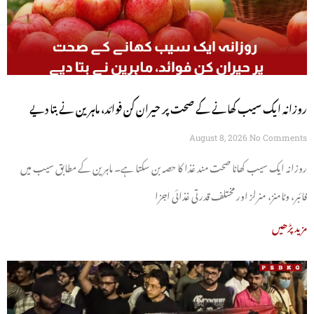
روزانہ ایک سیب کھانے کے صحت پر حیران کن فوائد، ماہرین نے بتا دیے
August 8, 2026
No Comments
روزانہ ایک سیب کھانا صحت مند غذا کا حصہ بن سکتا ہے۔ ماہرین کے مطابق سیب میں
فائبر، وٹامنز، منرلز اور مختلف قدرتی غذائی اجزا
مزید پڑھیں