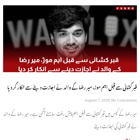
قبر کشائی سے قبل اہم موڑ، میر رضا کے والد نے اجازت دینے سے انکار کر دیا
August 7, 2026
No Comments
میر رضا کے کیس میں قبر کشائی سے قبل اہم پیش رفت سامنے آگئی ہے۔ میر رضا کے والد
نے قبر کشائی کی اجازت دینے
مزید پڑھیں