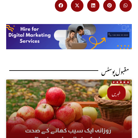
مقبول پوسٹس
خبریں