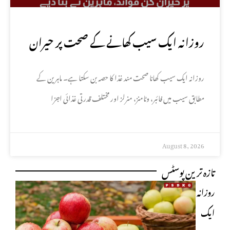
روزانہ ایک سیب کھانے کے صحت پر حیران
کن فوائد، ماہرین نے بتا دیے
روزانہ ایک سیب کھانا صحت مند غذا کا حصہ بن سکتا ہے۔ ماہرین کے
مطابق سیب میں فائبر، وٹامنز، منرلز اور مختلف قدرتی غذائی اجزا
August 8, 2026
تازہ ترین پوسٹس
روزانہ
ایک