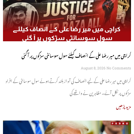
کراچی میں میر رضا علی کے انصاف کیلئے سول سوسائٹی سڑکوں پر آ گئی
August 8, 2026
No Comments
کراچی میں میر رضا علی کے لیے انصاف کی آواز بلند کرتے ہوئے سول سوسائٹی کے افراد
سڑکوں پر نکل آئے۔ مظاہرین نے واقعے کی
مزید پڑھیں