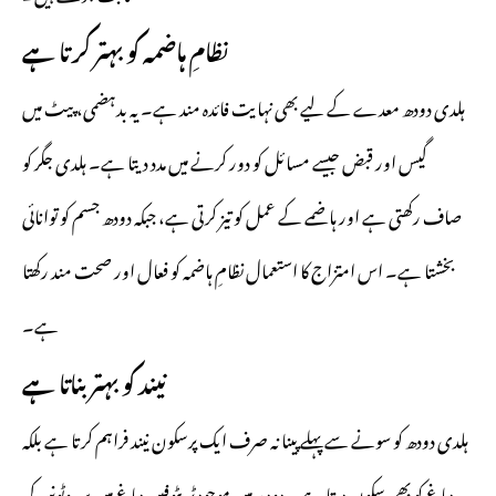
نظامِ ہاضمہ کو بہتر کرتا ہے
ہلدی دودھ معدے کے لیے بھی نہایت فائدہ مند ہے۔ یہ بدہضمی، پیٹ میں
گیس اور قبض جیسے مسائل کو دور کرنے میں مدد دیتا ہے۔ ہلدی جگر کو
صاف رکھتی ہے اور ہاضمے کے عمل کو تیز کرتی ہے، جبکہ دودھ جسم کو توانائی
بخشتا ہے۔ اس امتزاج کا استعمال نظامِ ہاضمہ کو فعال اور صحت مند رکھتا
ہے۔
نیند کو بہتر بناتا ہے
ہلدی دودھ کو سونے سے پہلے پینا نہ صرف ایک پرسکون نیند فراہم کرتا ہے بلکہ
دماغ کو بھی سکون دیتا ہے۔ دودھ میں موجود ٹرپٹوفین دماغ میں سیروٹونن کی