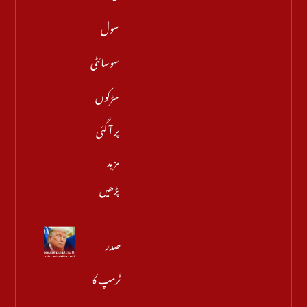
سول
سوسائٹی
سڑکوں
پر آ گئی
مزید
پڑھیں
صدر
ٹرمپ کا