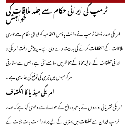
ٹرمپ کی ایرانی حکام سے جلد ملاقات کی
خواہش
امریکی صدر ڈونلڈ ٹرمپ نے وائٹ ہاؤس انتظامیہ کو ایرانی حکام سے فوری
ملاقات کے انتظامات کرنے کی ہدایت دے دی ہے۔ یہ پیش رفت امریکی و
ایرانی تعلقات کے حالیہ تناؤ کے تناظر میں سامنے آئی ہے، جس سے سفارتی
سرگرمیوں میں تیزی کی توقع کی جا رہی ہے۔
امریکی میڈیا کا انکشاف
امریکی نشریاتی اداروں نے باخبر ذرائع کے حوالے سے دعویٰ کیا ہے کہ صدر
ٹرمپ ایران سے تعلقات میں بہتری کے لیے براہ راست بات چیت کے