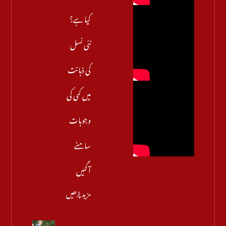
کیا ہے؟
نئی نسل
کی ذہانت
میں کمی کی
وجوہات
سامنے
آگئیں
مزید پڑھیں