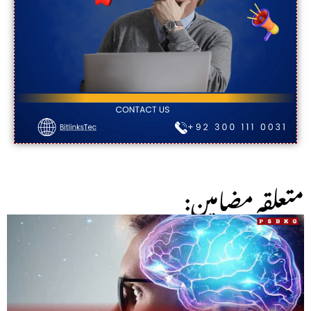
:متعلقہ مضامین