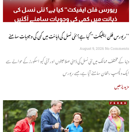
’’ریورس فلن ایفیکٹ‘‘ کیا ہے؟ نئی نسل کی ذہانت میں کمی کی وجوہات سامنے
آگئیں
August 9, 2026
No Comments
دنیا کے مختلف ممالک میں نئی نسل کی ذہنی صلاحیتوں اور آئی کیو اسکورز کے حوالے سے
ایک دلچسپ رجحان سامنے آیا ہے، جسے ریورس
مزید پڑھیں