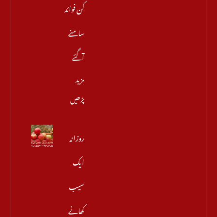
کن فوائد
سامنے
آگئے
مزید
پڑھیں
روزانہ
ایک
سیب
کھانے