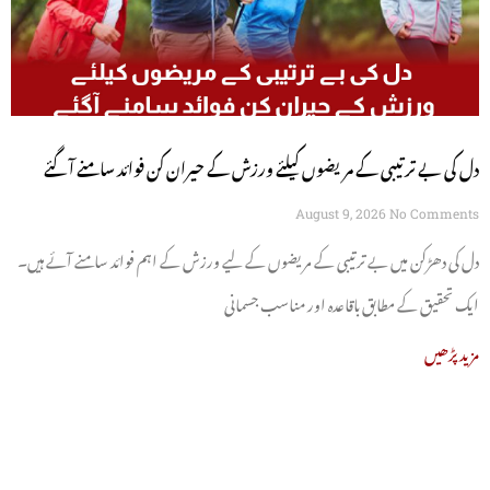
دل کی بے ترتیبی کے مریضوں کیلئے ورزش کے حیران کن فوائد سامنے آگئے
August 9, 2026
No Comments
دل کی دھڑکن میں بے ترتیبی کے مریضوں کے لیے ورزش کے اہم فوائد سامنے آئے ہیں۔
ایک تحقیق کے مطابق باقاعدہ اور مناسب جسمانی
مزید پڑھیں