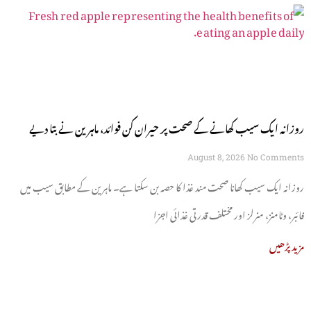
روزانہ ایک سیب کھانے کے صحت پر حیران کن فوائد، ماہرین نے بتا دیے
August 8, 2026
No Comments
روزانہ ایک سیب کھانا صحت مند غذا کا حصہ بن سکتا ہے۔ ماہرین کے مطابق سیب میں
فائبر، وٹامنز، منرلز اور مختلف قدرتی غذائی اجزا
مزید پڑھیں