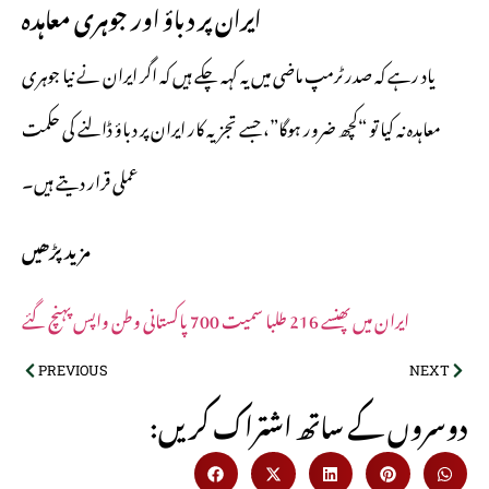
ایران پر دباؤ اور جوہری معاہدہ
یاد رہے کہ صدر ٹرمپ ماضی میں یہ کہہ چکے ہیں کہ اگر ایران نے نیا جوہری
معاہدہ نہ کیا تو “کچھ ضرور ہوگا”، جسے تجزیہ کار ایران پر دباؤ ڈالنے کی حکمت
عملی قرار دیتے ہیں۔
مزید پڑھیں
ایران میں پھنسے 216 طلبا سمیت 700 پاکستانی وطن واپس پہنچ گئے
PREVIOUS
NEXT
:دوسروں کے ساتھ اشتراک کریں