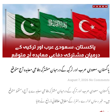
پاکستان، سعودی عرب اور ترکیہ کے درمیان مشترکہ دفاعی معاہدہ آج متوقع
August 7, 2026
No Comments
پاکستان، سعودی عرب اور ترکیہ کے درمیان مشترکہ دفاعی معاہدے پر آج دستخط متوقع
ہیں۔ خبر رساں ادارے رائٹرز کے مطابق علاقائی ذرائع نے بتایا
مزید پڑھیں