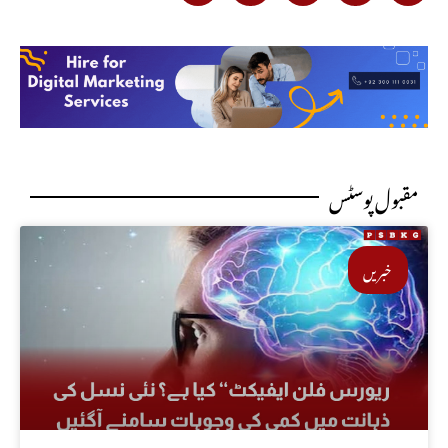
مقبول پوسٹس
خبریں