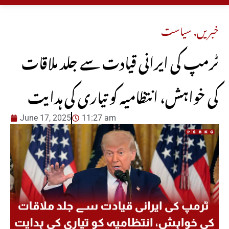
خبریں
,
سیاست
ٹرمپ کی ایرانی قیادت سے جلد ملاقات
کی خواہش، انتظامیہ کو تیاری کی ہدایت
June 17, 2025
11:27 am