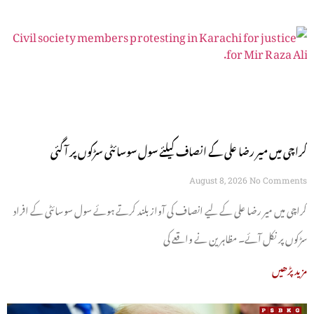
کراچی میں میر رضا علی کے انصاف کیلئے سول سوسائٹی سڑکوں پر آ گئی
August 8, 2026
No Comments
کراچی میں میر رضا علی کے لیے انصاف کی آواز بلند کرتے ہوئے سول سوسائٹی کے افراد
سڑکوں پر نکل آئے۔ مظاہرین نے واقعے کی
مزید پڑھیں