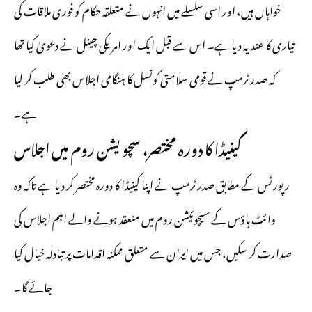
خواہاں ہیں، اور اسی سلسلے میں انہوں نے متعلقہ حکام کو فوری ملاقات کی
تیاری کا عندیہ دیا ہے۔ اس سے قبل ایک اور امریکی چینل نے دعویٰ کیا تھا
کہ صدر ٹرمپ نے قومی سلامتی کونسل کا ہنگامی اجلاس بھی طلب کر لیا
ہے۔
کینیڈا کا دورہ مختصر، سچویشن روم میں اجلاس
رپورٹس کے مطابق صدر ٹرمپ نے اپنا کینیڈا کا دورہ مختصر کر دیا ہے تاکہ وہ
وائٹ ہاؤس کے سیچوئیشن روم میں منعقد ہونے والے اہم اجلاس کی
صدارت کر سکیں، جس میں ایران سے متعلق ممکنہ اقدامات پر تبادلہ خیال کیا
جائے گا۔