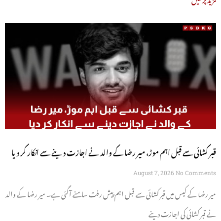
قبر کشائی سے قبل اہم موڑ، میر رضا کے والد نے اجازت دینے سے انکار کر دیا
August 7, 2026
No Comments
میر رضا کے کیس میں قبر کشائی سے قبل اہم پیش رفت سامنے آگئی ہے۔ میر رضا کے والد
نے قبر کشائی کی اجازت دینے