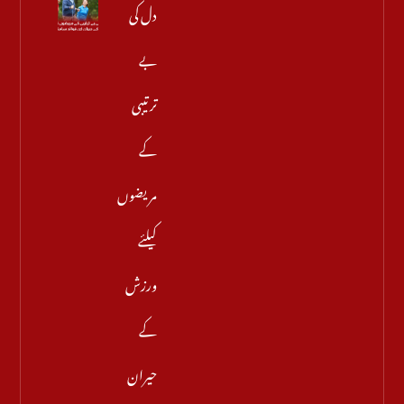
دل کی
بے
ترتیبی
کے
مریضوں
کیلئے
ورزش
کے
حیران