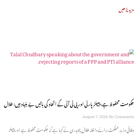
مزید پڑھیں
حکومت محفوظ ہے، پیپلز پارٹی اور پی ٹی آئی کے اتحاد کی باتیں بے بنیاد ہیں: طلال
چوہدری
August 7, 2026
No Comments
وفاقی وزیر مملکت برائے داخلہ طلال چوہدری نے کہا ہے کہ حکومت محفوظ ہے اور پیپلز