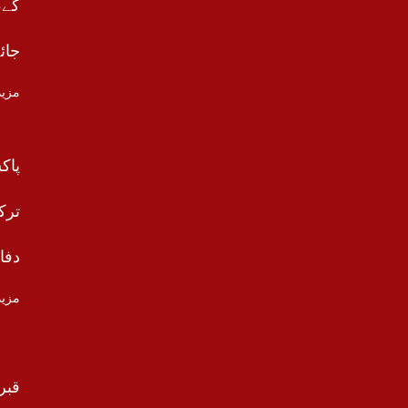
گے،
جائ
مزید
پاک
ترک
دفا
مزید
قبر