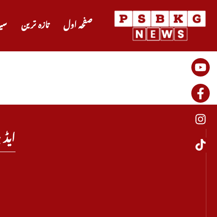
صفحہ اول
تازہ ترین
سی
ایڈی