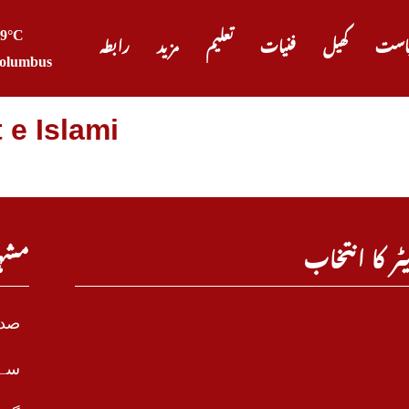
29°C
است
کھیل
فنیات
تعلیم
مزید
رابطہ
olumbus
 e Islami
ٹر کا انتخاب
مشہ
صدر
سے 