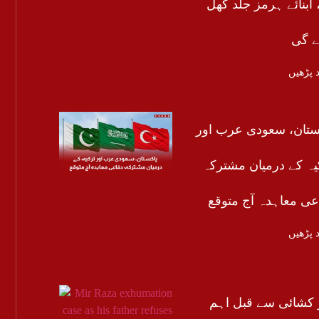
 آبنائے ہرمز جلد کھل
ے گی
 پڑھیں
ستان، سعودی عرب اور
یہ کے درمیان مشترکہ
عی معاہدہ آج متوقع
 پڑھیں
 کشائی سے قبل اہم