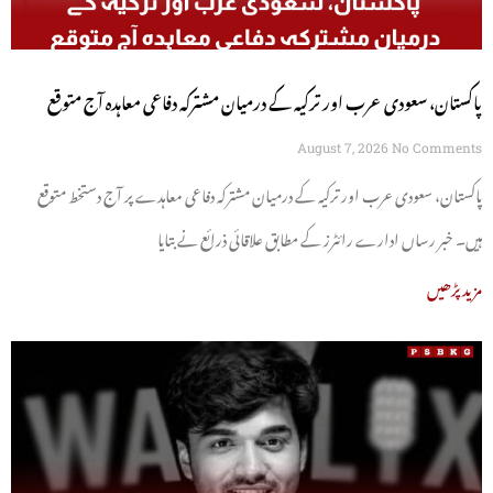
پاکستان، سعودی عرب اور ترکیہ کے درمیان مشترکہ دفاعی معاہدہ آج متوقع
August 7, 2026
No Comments
پاکستان، سعودی عرب اور ترکیہ کے درمیان مشترکہ دفاعی معاہدے پر آج دستخط متوقع
ہیں۔ خبر رساں ادارے رائٹرز کے مطابق علاقائی ذرائع نے بتایا
مزید پڑھیں