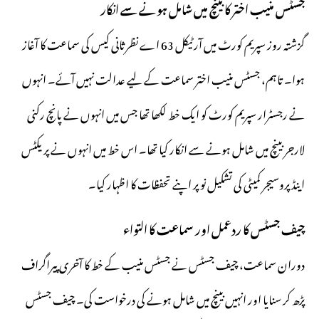
جسٹس منیب اختر کا بینچ میں شامل ہونے سے انکار
گزشتہ روز سپریم کورٹ میں آرٹیکل 63 اے نظرثانی کیس کی سماعت کا آغاز
ہوا۔ تاہم، جسٹس منیب اختر سماعت کے لیے عدالت نہیں آئے۔ انہوں
نے رجسٹرار سپریم کورٹ کو ایک خط لکھا تھا جس میں انہوں نے پانچ رکنی
لارجر بینچ میں شامل ہونے سے انکار کیا تھا۔ اس خط میں انہوں نے پریکٹس
اینڈ پروسیجر کمیٹی کی تشکیل نو پر اپنے تحفظات کا اظہار کیا۔
چیف جسٹس کا ردعمل اور سماعت کا التواء
دوران سماعت، چیف جسٹس نے جسٹس منیب کے خط کا آخری پیراگراف
پڑھ کر سنایا اور انہیں بینچ میں شامل ہونے کی درخواست کی۔ چیف جسٹس