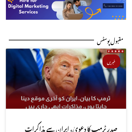
مقبول پوسٹس
خبریں
صدر ٹرمپ کا دعویٰ، ایران سے مذاکرات