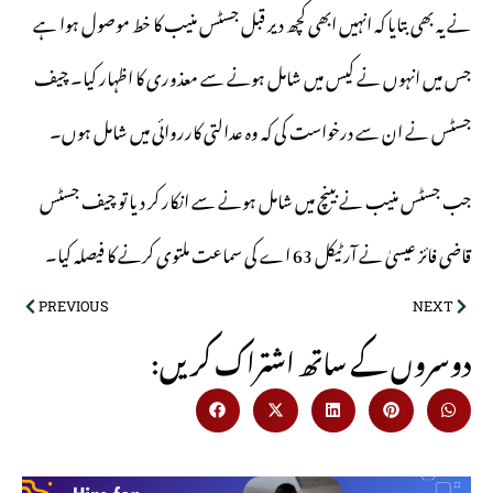
نے یہ بھی بتایا کہ انہیں ابھی کچھ دیر قبل جسٹس منیب کا خط موصول ہوا ہے
جس میں انہوں نے کیس میں شامل ہونے سے معذوری کا اظہار کیا۔ چیف
جسٹس نے ان سے درخواست کی کہ وہ عدالتی کارروائی میں شامل ہوں۔
جب جسٹس منیب نے بینچ میں شامل ہونے سے انکار کر دیا تو چیف جسٹس
قاضی فائز عیسیٰ نے آرٹیکل 63 اے کی سماعت ملتوی کرنے کا فیصلہ کیا۔
PREVIOUS
NEXT
:دوسروں کے ساتھ اشتراک کریں