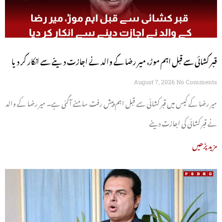
قبر کشائی سے قبل اہم موڑ، میر رضا کے والد نے اجازت دینے سے انکار کر دیا
August 7, 2026
No Comments
میر رضا کے کیس میں قبر کشائی سے قبل اہم پیش رفت سامنے آگئی ہے۔ میر رضا کے والد
نے قبر کشائی کی اجازت دینے
مزید پڑھیں