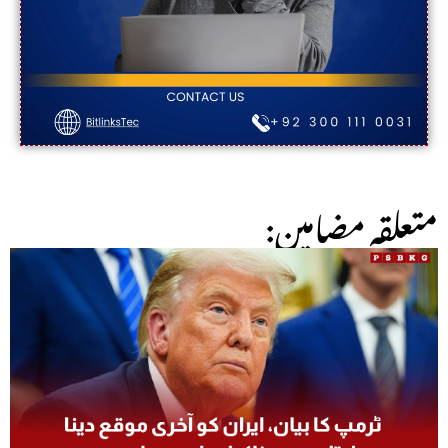
:متعلقہ مضامین