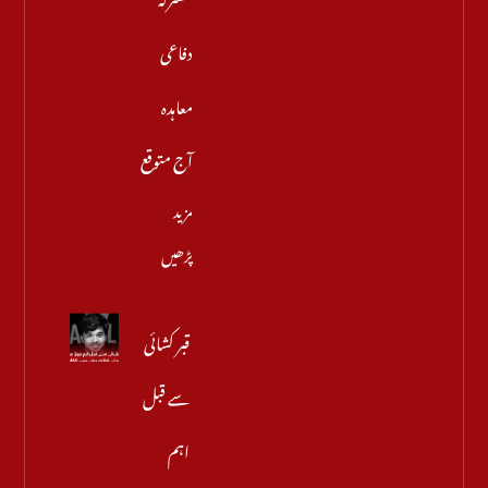
دفاعی
معاہدہ
آج متوقع
مزید
پڑھیں
قبر کشائی
سے قبل
اہم