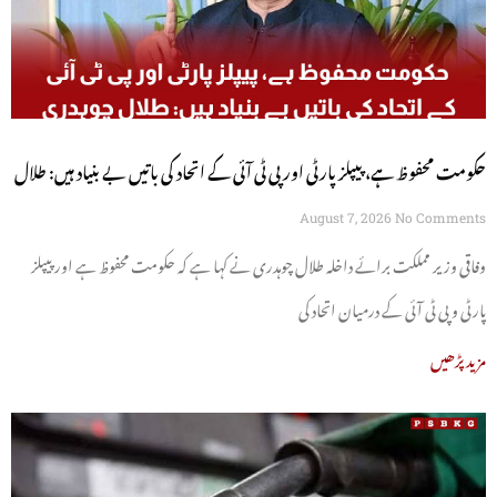
حکومت محفوظ ہے، پیپلز پارٹی اور پی ٹی آئی کے اتحاد کی باتیں بے بنیاد ہیں: طلال
چوہدری
August 7, 2026
No Comments
وفاقی وزیر مملکت برائے داخلہ طلال چوہدری نے کہا ہے کہ حکومت محفوظ ہے اور پیپلز
پارٹی و پی ٹی آئی کے درمیان اتحاد کی
مزید پڑھیں