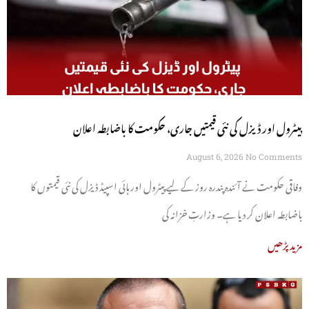
پیٹرول اور ڈیزل کی نئی قیمتیں جاری، حکومت کا باضابطہ اعلان
August 6, 2026
No Comments
وفاقی حکومت نے آئندہ پندرہ روز کے لیے پیٹرول اور ہائی اسپیڈ ڈیزل کی نئی قیمتوں کا
باضابطہ اعلان کر دیا ہے۔ وزارتِ خزانہ کی
مزید پڑھیں