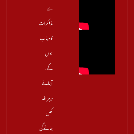
سے
مذاکرات
کامیاب
ہوں
گے،
آبنائے
ہرمز جلد
کھل
جائے گی