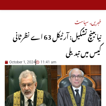
خبریں
,
سیاست
نیا بینچ تشکیل: آرٹیکل 63 اے نظرثانی
کیس میں تبدیلی
October 1, 2024
11:41 am