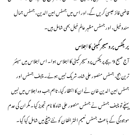
قاضی فائز عیسیٰ کریں گے، اور اس میں جسٹس امین الدین، جسٹس جمال
مندوخیل، اور جسٹس مظہر عالم خیل بھی شامل ہیں۔
پریکٹس پروسیجر کمیٹی کا اجلاس
آج صبح 9 بجے پریکٹس پروسیجر کمیٹی کا اجلاس ہوا۔ اس اجلاس میں سینئر
ترین جج، جسٹس منصور علی شاہ، شریک نہیں ہوئے۔ چیف جسٹس اور
جسٹس امین الدین خان نے ان کا انتظار کیا، تاہم جب وہ اجلاس میں نہیں
پہنچے تو چیف جسٹس نے جسٹس منصور علی شاہ کا نام تجویز کیا۔ مگر ان کی عدم
موجودگی کے باعث جسٹس نعیم اختر افغان کو نئے بینچ میں شامل کیا گیا۔