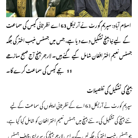
اسلام آباد: سپریم کورٹ نے آرٹیکل 63 اے نظرثانی کیس کی سماعت
کے لیے نیا بینچ تشکیل دے دیا ہے، جس میں جسٹس منیب اختر کی جگہ
جسٹس نعیم اختر افغان شامل کیے گئے ہیں۔ لارجربینچ آج صبح ساڑھے
11 بجے کیس کی سماعت کرے گا۔
بینچ کی تشکیل کی تفصیلات
سپریم کورٹ نے آرٹیکل 63 اے کے نظرثانی اپیلوں کی سماعت کے لیے
نئے بینچ کی تشکیل کی۔ نئے بینچ میں جسٹس نعیم اختر افغان کو شامل کیا گیا ہے،
جو جسٹس منیب اختر کی جگہ لیں گے۔ اس لارجربینچ کی سربراہی چیف جسٹس