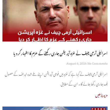
اسرائیلی آرمی چیف نے غزہ آپریشن جاری رکھنے کے عزم کا اظہار کر دیا
August 6, 2026
No Comments
اسرائیلی آرمی چیف نے کہا ہے کہ غزہ میں فوجی آپریشن اپنے طے شدہ اہداف کے حصول
تک جاری رکھا جائے گا۔ ان کے مطابق
مزید پڑھیں