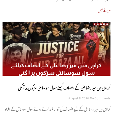
مزید پڑھیں
کراچی میں میر رضا علی کے انصاف کیلئے سول سوسائٹی سڑکوں پر آ گئی
August 8, 2026
No Comments
کراچی میں میر رضا علی کے لیے انصاف کی آواز بلند کرتے ہوئے سول سوسائٹی کے افراد