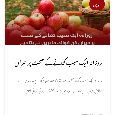
خبریں
روزانہ ایک سیب کھانے کے صحت پر حیران
کن فوائد، ماہرین نے بتا دیے
روزانہ ایک سیب کھانا صحت مند غذا کا حصہ بن سکتا ہے۔ ماہرین کے
مطابق سیب میں فائبر، وٹامنز، منرلز اور مختلف قدرتی غذائی اجزا
August 8, 2026