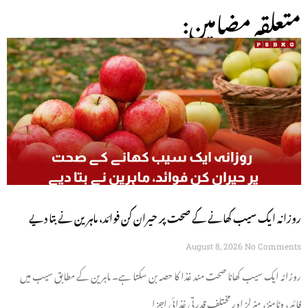
:متعلقہ مضامین
روزانہ ایک سیب کھانے کے صحت پر حیران کن فوائد، ماہرین نے بتا دیے
August 8, 2026
No Comments
روزانہ ایک سیب کھانا صحت مند غذا کا حصہ بن سکتا ہے۔ ماہرین کے مطابق سیب میں
فائبر، وٹامنز، منرلز اور مختلف قدرتی غذائی اجزا