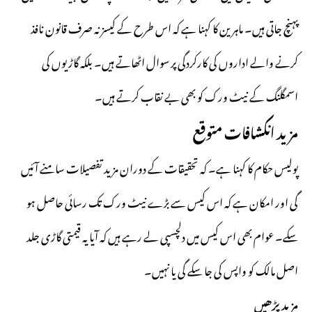
پہنچ جاتی ہیں۔ ماہرین کا کہنا ہے کہ اس طرح کے کیسز نہ صرف قانون نافذ
کرنے والے اداروں کی کارکردگی پر سوال اٹھاتے ہیں۔ بلکہ گاڑیوں کی
اسمگلنگ کے نیٹ ورک کو بھی بے نقاب کرتے ہیں۔
مزید انکشافات متوقع
پولیس حکام کا کہنا ہے۔ کہ تحقیقات کے دوران مزید تفصیلات سامنے آئیں
گی اور امکان ہے کہ اس کیس سے بڑے نیٹ ورک تک رسائی حاصل ہو
سکے۔ عوام بھی اس کیس میں دلچسپی لے رہے ہیں کہ آیا یہ قیمتی گاڑی جلد
اصل مالک کو واپس کی جا سکے گی یا نہیں۔
مزید پڑھیں