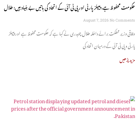
حکومت محفوظ ہے، پیپلز پارٹی اور پی ٹی آئی کے اتحاد کی باتیں بے بنیاد ہیں: طلال
چوہدری
August 7, 2026
No Comments
وفاقی وزیر مملکت برائے داخلہ طلال چوہدری نے کہا ہے کہ حکومت محفوظ ہے اور پیپلز
پارٹی و پی ٹی آئی کے درمیان اتحاد کی
مزید پڑھیں