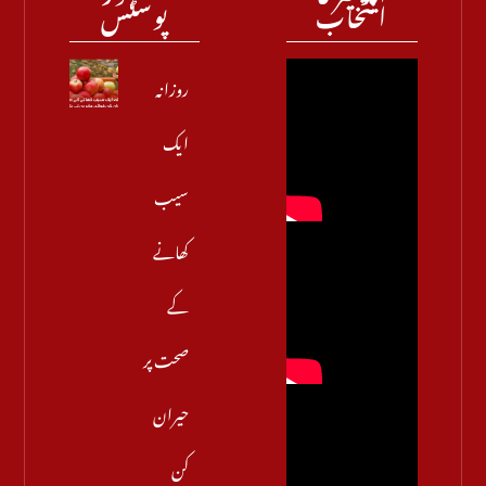
انتخاب
پوسٹس
روزانہ
ایک
سیب
کھانے
کے
صحت پر
حیران
کن