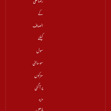
کے
انصاف
کیلئے
سول
سوسائٹی
سڑکوں
پر آ گئی
مزید
پڑھیں