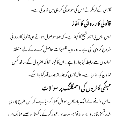
گاڑی کے ٹریکر نے اس کی موجودگی کراچی میں ظاہر کی ہے۔
قانونی کارروائی کا آغاز
ایس ایس پی امجد شیخ کا کہنا ہے۔ کہ خط موصول ہوتے ہی قانونی کارروائی
شروع کر دی گئی ہے۔ اور مزید تفصیلات حاصل کرنے کے لیے متعلقہ
اداروں سے رابطہ کیا جا رہا ہے۔ ان کا کہنا تھا کہ انٹرپول کے ساتھ مکمل
تعاون کیا جا رہا ہے۔ تاکہ گاڑی کو جلد از جلد برآمد کیا جا سکے۔
مہنگی گاڑیوں کی اسمگلنگ پر سوالات
۔اس واقعے نے ایک بار پھر یہ سوال کھڑا کر دیا ہے۔ کہ کس طرح چوری
شدہ قیمتی گاڑیاں بین الاقوامی سرحدیں عبور کر کے پاکستان جیسے ممالک میں