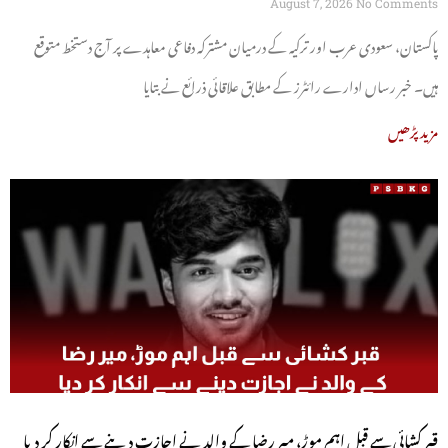
August 7, 2026
No Comments
پاکستان، سعودی عرب اور ترکیہ کے درمیان مشترکہ دفاعی معاہدے پر آج دستخط متوقع
ہیں۔ خبر رساں ادارے رائٹرز کے مطابق علاقائی ذرائع نے بتایا
مزید پڑھیں
قبر کشائی سے قبل اہم موڑ، میر رضا کے والد نے اجازت دینے سے انکار کر دیا