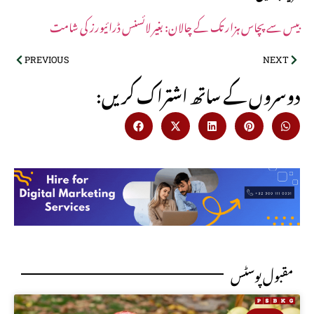
بیـس سے پچاس ہزار تک کے چالان: بغیر لائسنس ڈرائیورز کی شامت
PREVIOUS
NEXT
:دوسروں کے ساتھ اشتراک کریں
مقبول پوسٹس