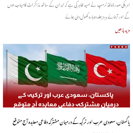
امریکی صدر ڈونلڈ ٹرمپ نے امید ظاہر کی ہے کہ ایران کے ساتھ مذاکرات کامیاب ہوں
گے اور آبنائے ہرمز جلد دوبارہ کھول دی جائے
مزید پڑھیں
پاکستان، سعودی عرب اور ترکیہ کے درمیان مشترکہ دفاعی معاہدہ آج متوقع