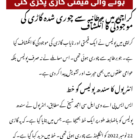
کراچی میں برطانیہ سے چوری شدہ گاڑی کی
موجودگی کا انکشاف
کراچی میں پولیس نے ایک قیمتی اور نایاب گاڑی کی موجودگی کا انکشاف کیا
ہے۔ جو برطانیہ سے چوری ہوئی تھی۔ اس معاملے نے نہ صرف پولیس بلکہ
عوامی حلقوں میں بھی حیرت اور تشویش پیدا کر دی ہے۔
انٹرپول کا سندھ پولیس کو خط
ایس ایس پی اے وی ایل سی
امجد شیخ
کے مطابق، انٹرپول نے سندھ
پولیس کو باضابطہ طور پر ایک خط بھیجا ہے۔ جس میں بتایا گیا ہے۔ کہ یہ گاڑی
22 نومبر 2022 کو انگلینڈ سے چوری ہوئی تھی۔ خط میں مزید کہا گیا ہے۔ کہ