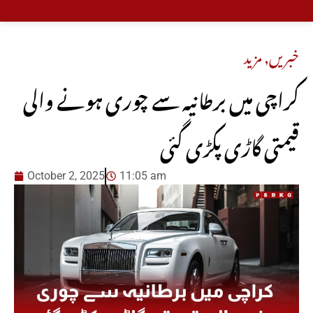
خبریں
,
مزید
کراچی میں برطانیہ سے چوری ہونے والی
قیمتی گاڑی پکڑی گئی
October 2, 2025
11:05 am