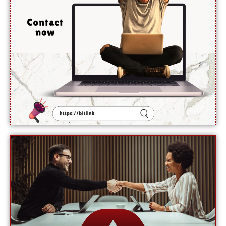
ہرمز جلد
کھل
جائے گی