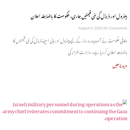
پیٹرول اور ڈیزل کی نئی قیمتیں جاری، حکومت کا باضابطہ اعلان
August 6, 2026
No Comments
وفاقی حکومت نے آئندہ پندرہ روز کے لیے پیٹرول اور ہائی اسپیڈ ڈیزل کی نئی قیمتوں کا
باضابطہ اعلان کر دیا ہے۔ وزارتِ خزانہ کی
مزید پڑھیں