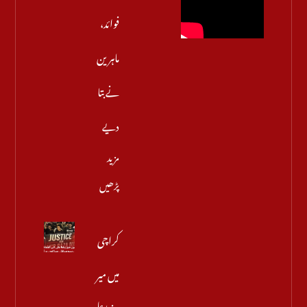
فوائد،
ماہرین
نے بتا
دیے
مزید
پڑھیں
کراچی
میں میر
رضا علی