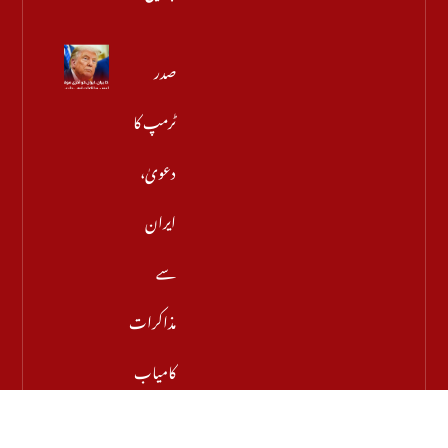
صدر
ٹرمپ کا
دعویٰ،
ایران
سے
مذاکرات
کامیاب
ہوں