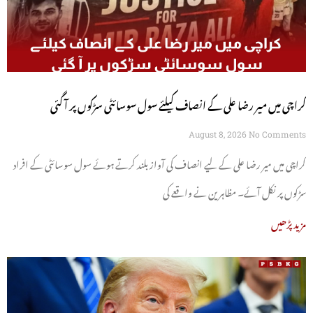
کراچی میں میر رضا علی کے انصاف کیلئے سول سوسائٹی سڑکوں پر آ گئی
August 8, 2026
No Comments
کراچی میں میر رضا علی کے لیے انصاف کی آواز بلند کرتے ہوئے سول سوسائٹی کے افراد
سڑکوں پر نکل آئے۔ مظاہرین نے واقعے کی
مزید پڑھیں