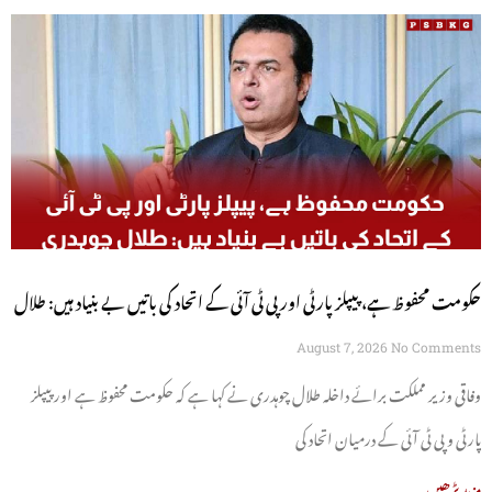
حکومت محفوظ ہے، پیپلز پارٹی اور پی ٹی آئی کے اتحاد کی باتیں بے بنیاد ہیں: طلال
چوہدری
August 7, 2026
No Comments
وفاقی وزیر مملکت برائے داخلہ طلال چوہدری نے کہا ہے کہ حکومت محفوظ ہے اور پیپلز
پارٹی و پی ٹی آئی کے درمیان اتحاد کی
مزید پڑھیں