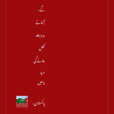
گے،
آبنائے
ہرمز جلد
کھل
جائے گی
مزید
پڑھیں
پاکستان،