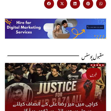
مقبول پوسٹس
خبریں