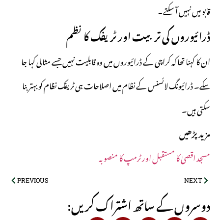
قابو میں نہیں آ سکتے۔
ڈرائیوروں کی تربیت اور ٹریفک کا نظم
ان کا کہنا تھا کہ کراچی کے ڈرائیوروں میں وہ قابلیت نہیں جسے مثالی کہا جا
سکے۔ ڈرائیونگ لائسنس کے نظام میں اصلاحات ہی ٹریفک نظام کو بہتر بنا
سکتی ہیں۔
مزید پڑھیں
مسجد اقصیٰ کا مستقبل اور ٹرمپ کا منصوبہ
PREVIOUS
NEXT
:دوسروں کے ساتھ اشتراک کریں