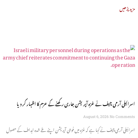
مزید پڑھیں
اسرائیلی آرمی چیف نے غزہ آپریشن جاری رکھنے کے عزم کا اظہار کر دیا
August 6, 2026
No Comments
اسرائیلی آرمی چیف نے کہا ہے کہ غزہ میں فوجی آپریشن اپنے طے شدہ اہداف کے حصول