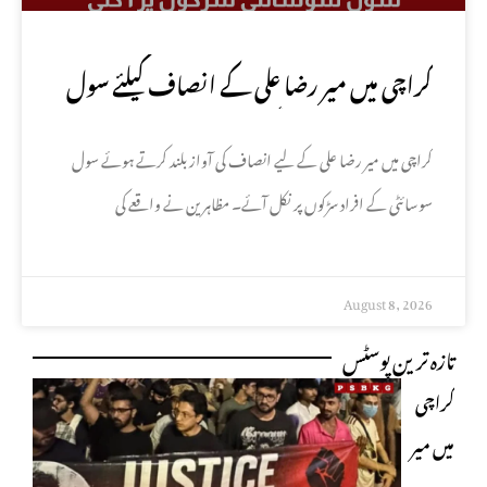
کراچی میں میر رضا علی کے انصاف کیلئے سول
سوسائٹی سڑکوں پر آ گئی
کراچی میں میر رضا علی کے لیے انصاف کی آواز بلند کرتے ہوئے سول
سوسائٹی کے افراد سڑکوں پر نکل آئے۔ مظاہرین نے واقعے کی
August 8, 2026
تازہ ترین پوسٹس
کراچی
میں میر