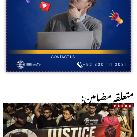
:متعلقہ مضامین