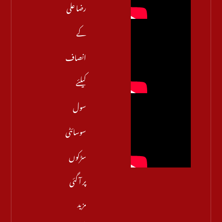
رضا علی
کے
انصاف
کیلئے
سول
سوسائٹی
سڑکوں
پر آ گئی
مزید