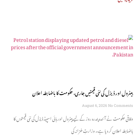
پیٹرول اور ڈیزل کی نئی قیمتیں جاری، حکومت کا باضابطہ اعلان
August 6, 2026
No Comments
وفاقی حکومت نے آئندہ پندرہ روز کے لیے پیٹرول اور ہائی اسپیڈ ڈیزل کی نئی قیمتوں کا
باضابطہ اعلان کر دیا ہے۔ وزارتِ خزانہ کی