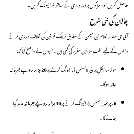
حاصل کریں اور سڑکوں پر ذمہ داری کے ساتھ ڈرائیونگ کریں۔
چالان کی نئی شرح
آئی جی سندھ غلام نبی میمن کے مطابق ٹریفک قوانین کی خلاف ورزی کرنے
والوں کے لیے سخت سزائیں مقرر کی گئی ہیں۔ انہوں نے واضح کیا کہ:
موٹر سائیکل پر بغیر لائسنس ڈرائیونگ کرنے پر
20 ہزار روپے جرمانہ
عائد ہوگا۔
کار پر بغیر لائسنس ڈرائیونگ کرنے پر
30 ہزار روپے جرمانہ
عائد کیا
جائے گا۔