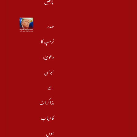
پڑھیں
صدر
ٹرمپ کا
دعویٰ،
ایران
سے
مذاکرات
کامیاب
ہوں