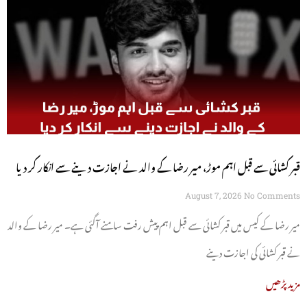
قبر کشائی سے قبل اہم موڑ، میر رضا کے والد نے اجازت دینے سے انکار کر دیا
August 7, 2026
No Comments
میر رضا کے کیس میں قبر کشائی سے قبل اہم پیش رفت سامنے آگئی ہے۔ میر رضا کے والد
نے قبر کشائی کی اجازت دینے
مزید پڑھیں