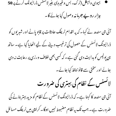
ہیوی وہیکل (ٹرک، بس وغیرہ) پر بغیر لائسنس ڈرائیونگ کرنے پر
50
ہزار روپے جرمانہ
وصول کیا جائے گا۔
آئی جی سندھ نے کہا۔ کہ یہ اقدام ٹریفک حادثات پر قابو پانے اور شہریوں کو
ڈرائیونگ لائسنس کے حصول کی ترغیب دینے کے لیے اٹھایا گیا ہے۔ ساتھ
ہی پولیس کو ہدایت دی گئی ہے۔ کہ کسی بھی خلاف ورزی پر رعایت نہ دی
جائے اور سختی سے قانو ننافذ کیا جائے۔
لائسنس کے نظام کی بہتری کی ضرورت
آئی جی سندھ
کا کہنا ہے۔ کہ ڈرائیونگ لائسنس کے نظام کو مزید بہتر بنانے کی
ضرورت ہے۔ جب تک یہ نظام مضبوط نہیں ہوگا۔ کراچی میں ٹریفک مسائل