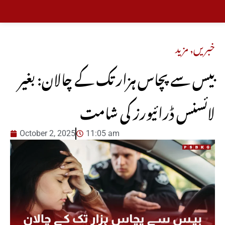
خبریں
,
مزید
بیـس سے پچاس ہزار تک کے چالان: بغیر
لائسنس ڈرائیورز کی شامت
October 2, 2025
11:05 am