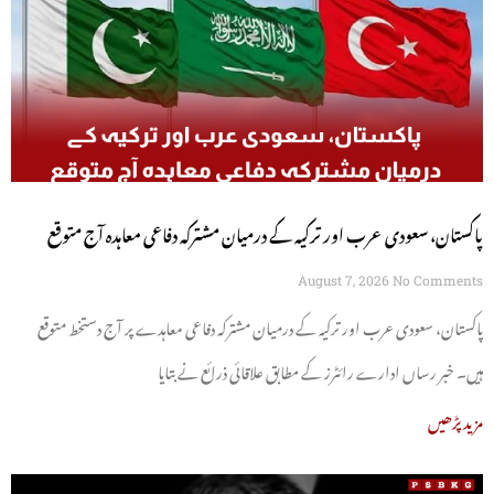
پاکستان، سعودی عرب اور ترکیہ کے درمیان مشترکہ دفاعی معاہدہ آج متوقع
August 7, 2026
No Comments
پاکستان، سعودی عرب اور ترکیہ کے درمیان مشترکہ دفاعی معاہدے پر آج دستخط متوقع
ہیں۔ خبر رساں ادارے رائٹرز کے مطابق علاقائی ذرائع نے بتایا
مزید پڑھیں