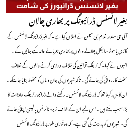
بغیر لائسنس ڈرائیونگ پر بھاری چالان
آئی جی سندھ غلام نبی میمن نے اعلان کیا ہے۔ کہ بغیر ڈرائیونگ لائسنس کے
گاڑی یا موٹر سائیکل چلانے والوں پر بھاری جرمانے عائد کیے جائیں گے۔
انہوں نے کہا۔ کہ ٹریفک قوانین کی خلاف ورزی کرنے والوں کے خلاف
سخت کارروائی کی جائے گی۔ تاکہ شہریوں کی جان و مال کو محفوظ بنایا جا سکے۔
ان کا مزید کہنا تھا کہ ڈرائیونگ لائسنس نہ رکھنے والے ڈرائیور ٹریفک حادثات کا
بڑا سبب بنتے ہیں۔ اس لیے ان کے خلاف زیرو ٹالرنس پالیسی اپنائی جائے
گی۔ شہریوں کو ہدایت کی گئی ہے۔ کہ وہ فوری طور پر ڈرائیونگ لائسنس