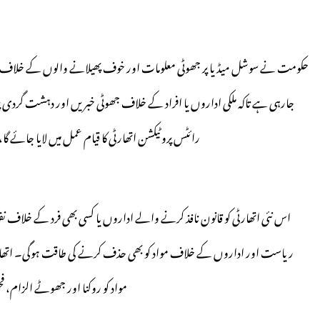
حکومت نے سوشل میڈیا پر جھوٹی معلومات اور خوف پھیلانے والوں کے خلاف سخت
جارہی ہے تاکہ ملکی اداروں یا افراد کے خلاف جھوٹی خبریں اور دہشت گردی پر
رائٹس پروٹیکشن اتھارٹی کا قیام عمل میں لایا جائے گ
اس نئی اتھارٹی کو قانون نافذ کرنے والے اداروں یا کسی بھی فرد کے خلاف نفرت
ریاست اور اداروں کے خلاف مواد کو بھی حذف کرنے کی طاقت ہوگی۔ اتھارٹی کا
مواد کو روکنا اور جھوٹے الزام، 