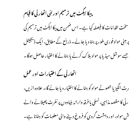
پیکا ایکٹ میں ترمیم اور نئی اتھارٹی کا قیام
 اقدامات کا فیصلہ کیا ہے۔ اس ضمن میں پیکا ایکٹ میں ترمیم کی
 مبنی مواد فوری طور پر ہٹا دیا جائے۔ ذرائع کے مطابق، ایک ڈیجیٹل
ا، جسے سوشل میڈیا پر مواد بلاک کرنے یا ہٹانے کا اختیار حاصل ہوگا۔
اتھارٹی کے اختیارات اور عمل
 انگیز یا جھوٹے مواد کو ہٹانے کا اختیار دیا جائے گا۔ علاوہ ازیں،
 مقصد مذہبی، نسلی یا فرقہ وارانہ بنیادوں پر نفرت پھیلانے والے
فحش مواد، اور دہشت گردی کو فروغ دینے والی معلومات کو ہٹانا ہے۔