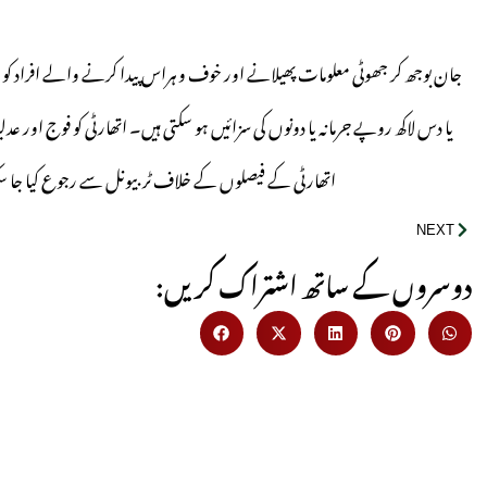
جان بوجھ کر جھوٹی معلومات پھیلانے اور خوف و ہراس پیدا کرنے والے افراد کو س
یا دس لاکھ روپے جرمانہ یا دونوں کی سزائیں ہو سکتی ہیں۔ اتھارٹی کو فوج اور ع
اتھارٹی کے فیصلوں کے خلاف ٹربیونل سے رجوع کیا جا سک
NEXT
:دوسروں کے ساتھ اشتراک کریں