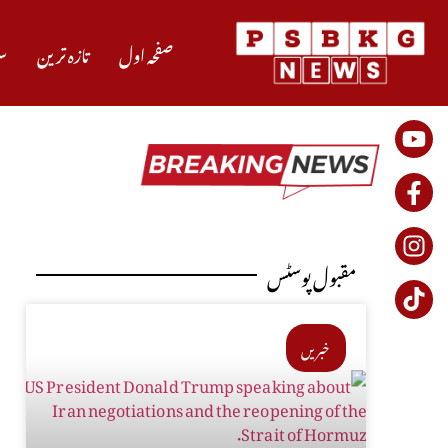
صفحہ اول
تازہ ترین
س
مقبول پوسٹس
خبریں