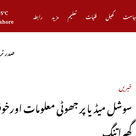
35°C
یاست
کھیل
فنیات
تعلیم
مزید
رابطہ
ahore
صدر ٹرمپ کا دعویٰ، 
خبریں
گھیرا تنگ