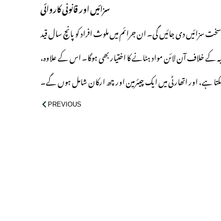
سزائیں اور قانونی کاروائی
خت سزائیں دی جائیں گی۔ ان جرائم میں ملوث افراد کو پانچ سال قید
دلیہ کے خلاف آن لائن مواد ہٹانے کا اختیار بھی ہوگا۔ اس کے علاوہ،
تا ہے، اور اتھارٹی میں ایک چیئرمین اور چھ ارکان شامل ہوں گے۔
PREVIOUS