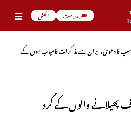
براہ راست
انگلش
L
ایران سے مذاکرات کامیاب ہوں گے، آبنائے ہرمز جلد کھل جا
-سوشل میڈیا پر جھوٹی معلومات اورخوف پھیلانے والوں کے گرد