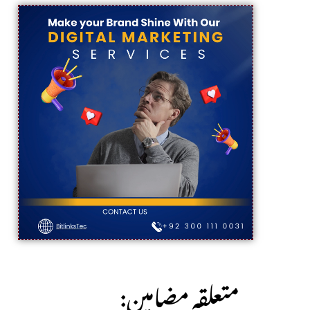
:متعلقہ مضامین