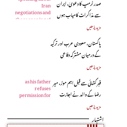
صدر ٹرمپ کا دعویٰ، ایران
سے مذاکرات کامیاب ہوں
گے، آبنائے ہرمز جلد کھل
مزید پڑھیں
جائے گی
پاکستان، سعودی عرب اور ترکیہ
کے درمیان مشترکہ دفاعی
معاہدہ آج متوقع
مزید پڑھیں
قبر کشائی سے قبل اہم موڑ، میر
رضا کے والد نے اجازت
دینے سے انکار کر دیا
مزید پڑھیں
اشتہار