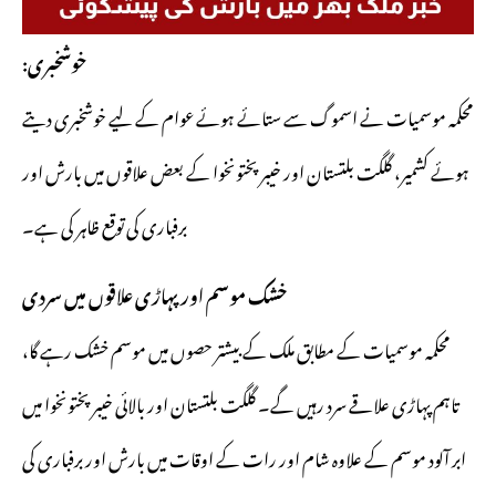
خوشخبری:
محکمہ موسمیات نے اسموگ سے ستائے ہوئے عوام کے لیے خوشخبری دیتے
ہوئے کشمیر، گلگت بلتستان اور خیبرپختونخوا کے بعض علاقوں میں بارش اور
برفباری کی توقع ظاہر کی ہے۔
خشک موسم اور پہاڑی علاقوں میں سردی
محکمہ موسمیات کے مطابق ملک کے بیشتر حصوں میں موسم خشک رہے گا،
تاہم پہاڑی علاقے سرد رہیں گے۔ گلگت بلتستان اور بالائی خیبرپختونخوا میں
ابر آلود موسم کے علاوہ شام اور رات کے اوقات میں بارش اور برفباری کی