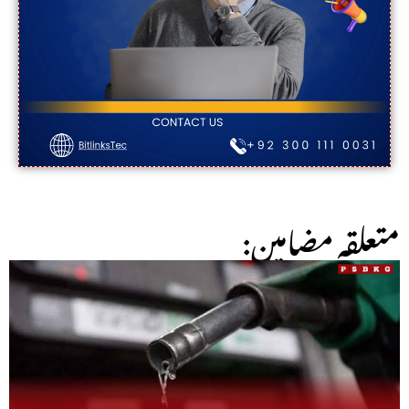
:متعلقہ مضامین