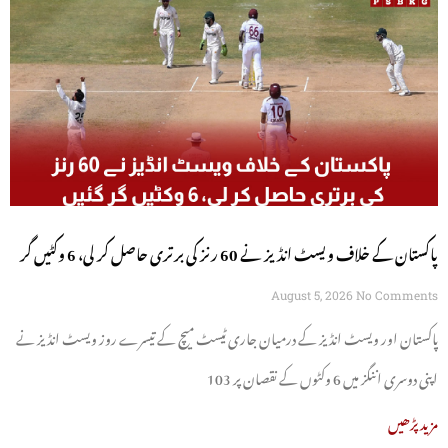
پاکستان کے خلاف ویسٹ انڈیز نے 60 رنز کی برتری حاصل کر لی، 6 وکٹیں گر
گئیں
August 5, 2026
No Comments
پاکستان اور ویسٹ انڈیز کے درمیان جاری ٹیسٹ میچ کے تیسرے روز ویسٹ انڈیز نے
اپنی دوسری اننگز میں 6 وکٹوں کے نقصان پر 103
مزید پڑھیں