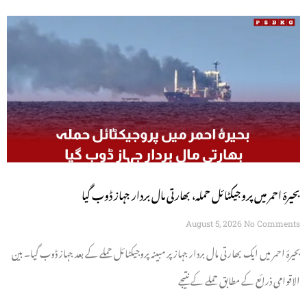
بحیرۂ احمر میں پروجیکٹائل حملہ، بھارتی مال بردار جہاز ڈوب گیا
August 5, 2026
No Comments
بحیرۂ احمر میں ایک بھارتی مال بردار جہاز پر مبینہ پروجیکٹائل حملے کے بعد جہاز ڈوب گیا۔ بین
الاقوامی ذرائع کے مطابق حملے کے نتیجے