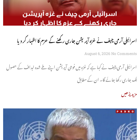
اسرائیلی آرمی چیف نے غزہ آپریشن جاری رکھنے کے عزم کا اظہار کر دیا
August 6, 2026
No Comments
اسرائیلی آرمی چیف نے کہا ہے کہ غزہ میں فوجی آپریشن اپنے طے شدہ اہداف کے حصول
تک جاری رکھا جائے گا۔ ان کے مطابق
مزید پڑھیں