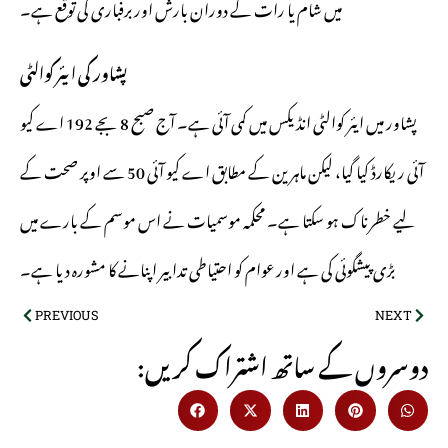
میں شام یا رات کے دوران بارش اور برفباری کی توقع ہے۔
پشاور کی ایئر کوالٹی
پشاور میں ایئر کوالٹی انڈیکس میں کمی آئی ہے۔ آج صبح 8 بجے 192 اے کیو
آئی ریکارڈ کیا گیا، لیکن ماہرین کے مطابق اے کیو آئی 50 سے اوپر صحت کے
لیے خطرناک ہو سکتا ہے۔ محکمہ موسمیات نے اس موسم کے بارے میں
بڑی پیشگوئی کی ہے اور عوام کو احتیاطی تدابیر اپنانے کا مشورہ دیا ہے۔
PREVIOUS
NEXT
:دوسروں کے ساتھ اشتراک کریں