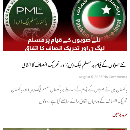
نئے صوبوں کے قیام پر مسلم لیگ (ن) اور تحریک انصاف کا اتفاق
August 5, 2026
No Comments
پاکستان میں نئے صوبوں کے قیام کے معاملے پر پاکستان مسلم لیگ (ن) اور پاکستان
تحریک انصاف کے درمیان اتفاق رائے سامنے آیا ہے۔ دونوں
مزید پڑھیں