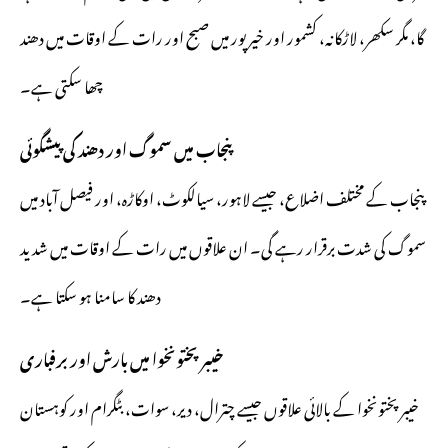
گا، مگر سکھر، لاڑکانہ، کشمور اور خیرپور میں صبح اور رات کے اوقات میں دھند
چھا سکتی ہے۔
پنجاب میں سموگ اور دھند کی پیشگوئی
پنجاب کے مختلف اضلاع، جیسے لاہور، سیالکوٹ، اوکاڑہ، اور فیصل آباد میں
سموگ کی شدت برقرار رہے گی۔ ان علاقوں میں رات کے اوقات میں شدید
دھند کا سامنا ہو سکتا ہے۔
خیبرپختونخوا میں بارش اور برفباری
خیبرپختونخوا کے بالائی علاقوں جیسے چترال، دیر، سوات، بٹگرام اور کوہستان