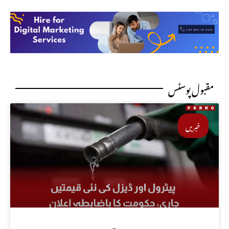
مقبول پوسٹس
خبریں