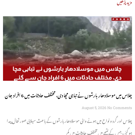
مزید پڑھیں
چلاس میں موسلادھار بارشوں نے تباہی مچا دی، مختلف حادثات میں 6 افراد جان
سے گئے
August 5, 2026
No Comments
چلاس اور گرد و نواح میں ہونے والی موسلادھار بارشوں کے باعث سیلابی صورتحال پیدا
ہو گئی، جس کے نتیجے میں مختلف حادثات میں کم