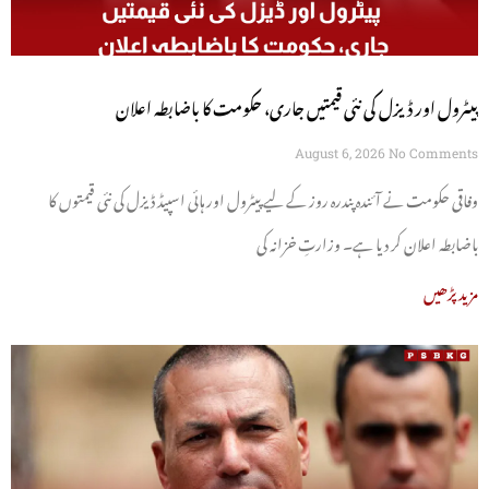
پیٹرول اور ڈیزل کی نئی قیمتیں جاری، حکومت کا باضابطہ اعلان
August 6, 2026
No Comments
وفاقی حکومت نے آئندہ پندرہ روز کے لیے پیٹرول اور ہائی اسپیڈ ڈیزل کی نئی قیمتوں کا
باضابطہ اعلان کر دیا ہے۔ وزارتِ خزانہ کی
مزید پڑھیں