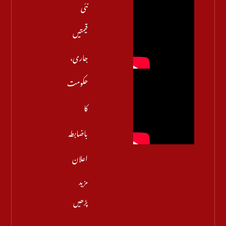
نئی
قیمتیں
جاری،
حکومت
کا
باضابطہ
اعلان
مزید
پڑھیں