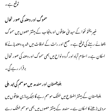
توقع ہے۔
سموگ اور دھند کی صورتحال
خیبرپختونخوا کے میدانی علاقوں اور پنجاب کے بیشتر حصوں میں سموگ
چھائے رہنے کی توقع ہے۔ صبح اور رات کے اوقات میں شدید دھند پڑنے کا
امکان ہے۔ اسلام آباد اور گرد و نواح میں بھی سموگ اور دھند کی صورتحال
برقرار رہے گی۔
بلوچستان اور سندھ میں موسم کی تبدیلی
بلوچستان کے بیشتر اضلاع میں خشک موسم رہے گا جبکہ پہاڑی علاقوں میں
سردی بڑھنے کا امکان ہے۔ سندھ کے بیشتر حصوں میں بھی موسم خشک رہے