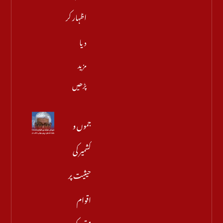
اظہار کر
دیا
مزید
پڑھیں
جموں و
کشمیر کی
حیثیت پر
اقوام