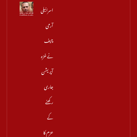
اسرائیلی
آرمی
چیف
نے غزہ
آپریشن
جاری
رکھنے
کے
عزم کا