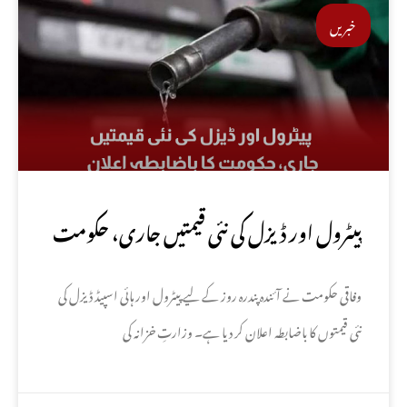
خبریں
پیٹرول اور ڈیزل کی نئی قیمتیں جاری، حکومت
کا باضابطہ اعلان
وفاقی حکومت نے آئندہ پندرہ روز کے لیے پیٹرول اور ہائی اسپیڈ ڈیزل کی
نئی قیمتوں کا باضابطہ اعلان کر دیا ہے۔ وزارتِ خزانہ کی