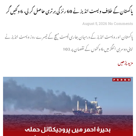
پاکستان کے خلاف ویسٹ انڈیز نے 60 رنز کی برتری حاصل کر لی، 6 وکٹیں گر
گئیں
August 5, 2026
No Comments
پاکستان اور ویسٹ انڈیز کے درمیان جاری ٹیسٹ میچ کے تیسرے روز ویسٹ انڈیز نے
اپنی دوسری اننگز میں 6 وکٹوں کے نقصان پر 103
مزید پڑھیں