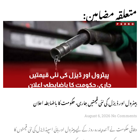
:متعلقہ مضامین
پیٹرول اور ڈیزل کی نئی قیمتیں جاری، حکومت کا باضابطہ اعلان
August 6, 2026
No Comments
وفاقی حکومت نے آئندہ پندرہ روز کے لیے پیٹرول اور ہائی اسپیڈ ڈیزل کی نئی قیمتوں کا