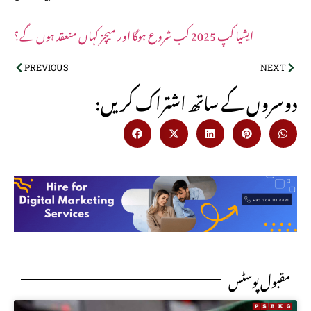
ایشیا کپ 2025 کب شروع ہوگا اور میچز کہاں منعقد ہوں گے؟
PREVIOUS
NEXT
:دوسروں کے ساتھ اشتراک کریں
مقبول پوسٹس