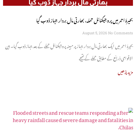
بحیرۂ احمر میں پروجیکٹائل حملہ، بھارتی مال بردار جہاز ڈوب گیا
August 5, 2026
No Comments
بحیرۂ احمر میں ایک بھارتی مال بردار جہاز پر مبینہ پروجیکٹائل حملے کے بعد جہاز ڈوب گیا۔ بین
الاقوامی ذرائع کے مطابق حملے کے نتیجے
مزید پڑھیں