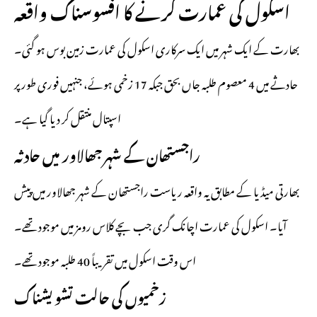
اسکول کی عمارت گرنے کا افسوسناک واقعہ
بھارت کے ایک شہر میں ایک سرکاری اسکول کی عمارت زمین بوس ہو گئی۔
حادثے میں 4 معصوم طلبہ جاں بحق جبکہ 17 زخمی ہوئے، جنہیں فوری طور پر
اسپتال منتقل کر دیا گیا ہے۔
راجستھان کے شہر جھالاور میں حادثہ
بھارتی میڈیا کے مطابق یہ واقعہ ریاست راجستھان کے شہر جھالاور میں پیش
آیا۔ اسکول کی عمارت اچانک گری جب بچے کلاس رومز میں موجود تھے۔
اس وقت اسکول میں تقریباً 40 طلبہ موجود تھے۔
زخمیوں کی حالت تشویشناک