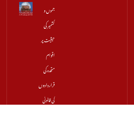
جموں و
کشمیر کی
حیثیت پر
اقوام
متحدہ کی
قراردادوں
کی قانونی
حیثیت
تبدیل