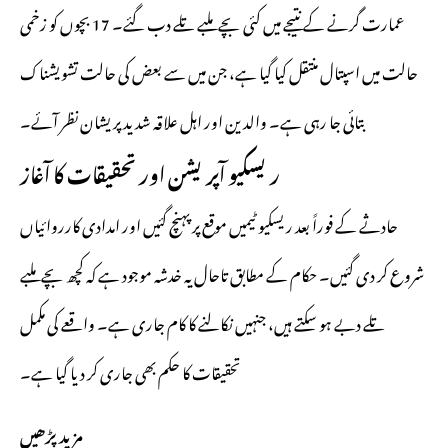
عمارت گرنے کے نتیجے میں کئی بچے ملبے تلے دب گئے۔ 17 بچوں کو زخمی
حالت میں اسپتال منتقل کیا گیا ہے، جن میں سے بعض کی حالت تشویشناک
بتائی جا رہی ہے۔ والدین اور اہل علاقہ شدید پریشان نظر آئے۔
ریسکیو آپریشن اور تحقیقات کا آغاز
حادثے کے فوراً بعد ریسکیو ٹیمیں موقع پر پہنچ گئیں اور امدادی کارروائیاں
شروع کر دی گئیں۔ حکام کے مطابق تاحال یہ خدشہ موجود ہے کہ کچھ بچے ملبے
تلے دبے ہو سکتے ہیں، جنہیں نکالنے کا کام جاری ہے۔ واقعے کی مکمل
تحقیقات کا حکم بھی جاری کر دیا گیا ہے۔
مزید پڑھیں