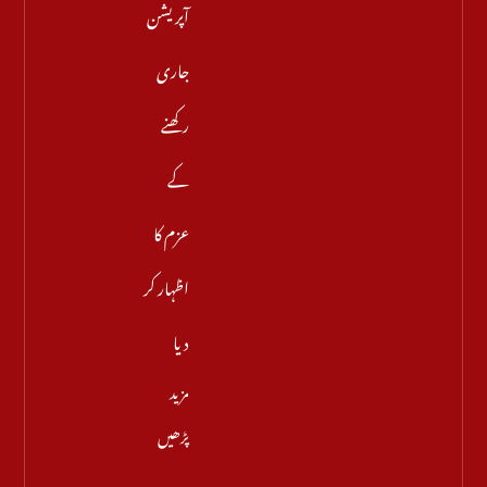
آپریشن
جاری
رکھنے
کے
عزم کا
اظہار کر
دیا
مزید
پڑھیں