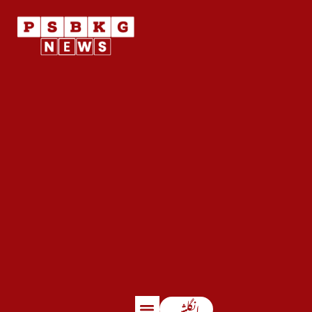
انگلش