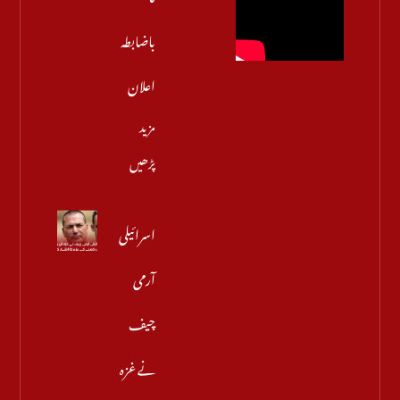
باضابطہ
اعلان
مزید
پڑھیں
اسرائیلی
آرمی
چیف
نے غزہ