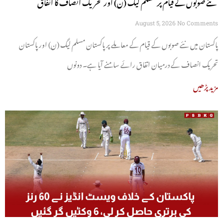
نئے صوبوں کے قیام پر مسلم لیگ (ن) اور تحریک انصاف کا اتفاق
August 5, 2026
No Comments
پاکستان میں نئے صوبوں کے قیام کے معاملے پر پاکستان مسلم لیگ (ن) اور پاکستان
تحریک انصاف کے درمیان اتفاق رائے سامنے آیا ہے۔ دونوں
مزید پڑھیں