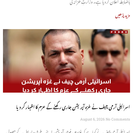
باضابطہ اعلان کر دیا ہے۔ وزارتِ خزانہ کی
مزید پڑھیں
اسرائیلی آرمی چیف نے غزہ آپریشن جاری رکھنے کے عزم کا اظہار کر دیا
August 6, 2026
No Comments
اسرائیلی آرمی چیف نے کہا ہے کہ غزہ میں فوجی آپریشن اپنے طے شدہ اہداف کے حصول