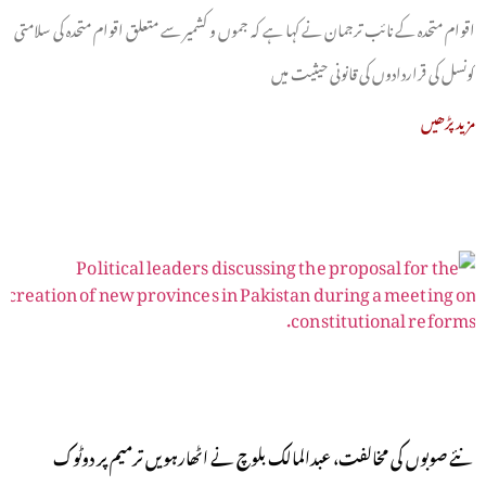
اقوام متحدہ کے نائب ترجمان نے کہا ہے کہ جموں و کشمیر سے متعلق اقوام متحدہ کی سلامتی
کونسل کی قراردادوں کی قانونی حیثیت میں
مزید پڑھیں
نئے صوبوں کی مخالفت، عبدالمالک بلوچ نے اٹھارہویں ترمیم پر دوٹوک