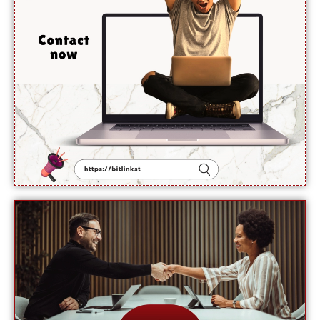
ہوئی:
نائب
ترجمان یو
این