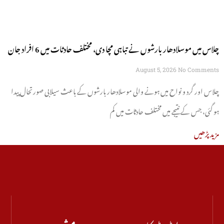
چلاس میں موسلادھار بارشوں نے تباہی مچا دی، مختلف حادثات میں 6 افراد جان
سے گئے
August 5, 2026
No Comments
چلاس اور گرد و نواح میں ہونے والی موسلادھار بارشوں کے باعث سیلابی صورتحال پیدا
ہو گئی، جس کے نتیجے میں مختلف حادثات میں کم
مزید پڑھیں