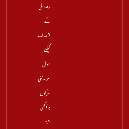
رضا علی
کے
انصاف
کیلئے
سول
سوسائٹی
سڑکوں
پر آ گئی
مزید