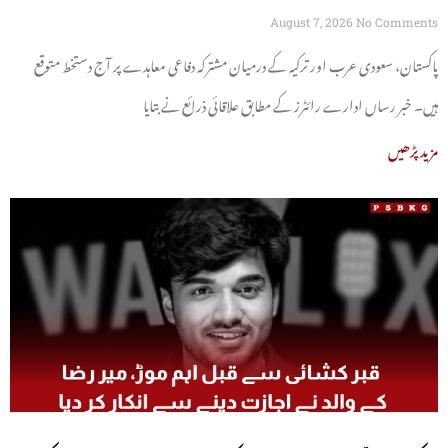
August 7, 2026
No Comments
پاکستان، سعودی عرب اور ترکیہ کے درمیان مشترکہ دفاعی معاہدے پر آج دستخط متوقع
ہیں۔ خبر رساں ادارے رائٹرز کے مطابق علاقائی ذرائع نے بتایا
مزید پڑھیں