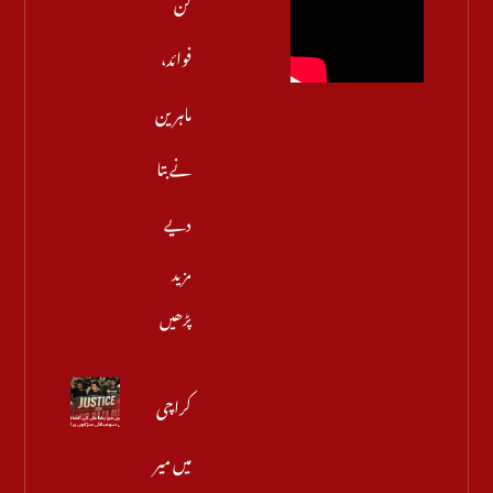
کن
فوائد،
ماہرین
نے بتا
دیے
مزید
پڑھیں
کراچی
میں میر