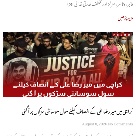
فائبر، وٹامنز، منرلز اور مختلف قدرتی غذائی اجزا
مزید پڑھیں
کراچی میں میر رضا علی کے انصاف کیلئے سول سوسائٹی سڑکوں پر آ گئی
August 8, 2026
No Comments