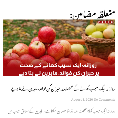
:متعلقہ مضامین
روزانہ ایک سیب کھانے کے صحت پر حیران کن فوائد، ماہرین نے بتا دیے
August 8, 2026
No Comments
روزانہ ایک سیب کھانا صحت مند غذا کا حصہ بن سکتا ہے۔ ماہرین کے مطابق سیب میں