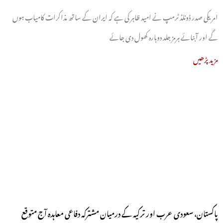
امریکی صدر ڈونلڈ ٹرمپ نے امید ظاہر کی ہے کہ ایران کے ساتھ مذاکرات کامیاب ہوں
گے اور آبنائے ہرمز جلد دوبارہ کھول دی جائے
مزید پڑھیں
پاکستان، سعودی عرب اور ترکیہ کے درمیان مشترکہ دفاعی معاہدہ آج متوقع