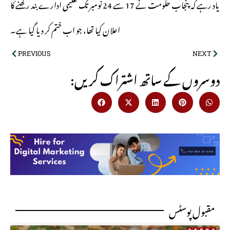
یاد رہے کہ پنجاب حکومت نے 17 سے 24 نومبر تک تعلیمی ادارے بند رکھنے کا
اعلان کیا تھا، جو اب ختم کر دیا گیا ہے۔
PREVIOUS
NEXT
:دوسروں کے ساتھ اشتراک کریں
مقبول پوسٹس