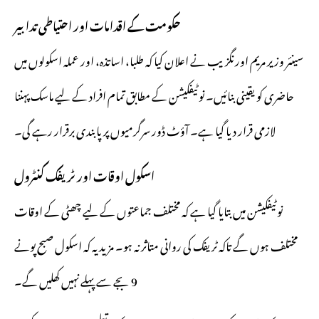
حکومت کے اقدامات اور احتیاطی تدابیر
سینئر وزیر مریم اورنگزیب نے اعلان کیا کہ طلبا، اساتذہ، اور عملہ اسکولوں میں
حاضری کو یقینی بنائیں۔ نوٹیفکیشن کے مطابق تمام افراد کے لیے ماسک پہننا
لازمی قرار دیا گیا ہے۔ آؤٹ ڈور سرگرمیوں پر پابندی برقرار رہے گی۔
اسکول اوقات اور ٹریفک کنٹرول
نوٹیفکیشن میں بتایا گیا ہے کہ مختلف جماعتوں کے لیے چھٹی کے اوقات
مختلف ہوں گے تاکہ ٹریفک کی روانی متاثر نہ ہو۔ مزید یہ کہ اسکول صبح پونے
9 بجے سے پہلے نہیں کھلیں گے۔