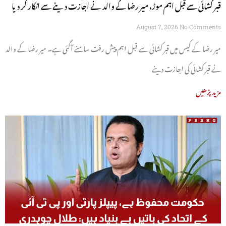
قبر کشائی سے قبل اہم موڑ، میر رضا کے والد نے اجازت دینے سے انکار کر دیا
August 7, 2026
No Comments
میر رضا کے کیس میں قبر کشائی سے قبل اہم پیش رفت سامنے آگئی ہے۔ میر رضا کے والد
نے قبر کشائی کی اجازت دینے
مزید پڑھیں