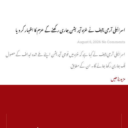
اسرائیلی آرمی چیف نے غزہ آپریشن جاری رکھنے کے عزم کا اظہار کر دیا
August 6, 2026
No Comments
اسرائیلی آرمی چیف نے کہا ہے کہ غزہ میں فوجی آپریشن اپنے طے شدہ اہداف کے حصول
تک جاری رکھا جائے گا۔ ان کے مطابق
مزید پڑھیں