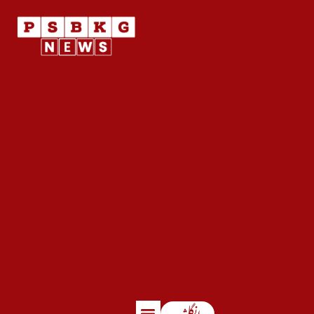
انگلش