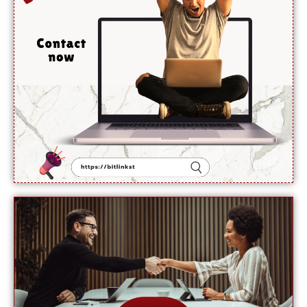
ہرمز جلد
کھل
جائے گی