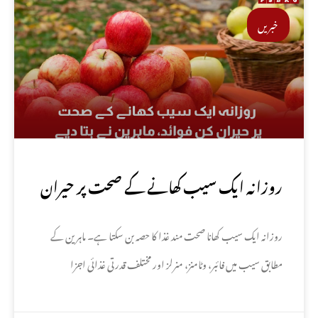
خبریں
روزانہ ایک سیب کھانے کے صحت پر حیران
کن فوائد، ماہرین نے بتا دیے
روزانہ ایک سیب کھانا صحت مند غذا کا حصہ بن سکتا ہے۔ ماہرین کے
مطابق سیب میں فائبر، وٹامنز، منرلز اور مختلف قدرتی غذائی اجزا