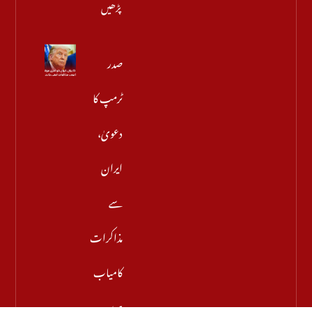
پڑھیں
صدر
ٹرمپ کا
دعویٰ،
ایران
سے
مذاکرات
کامیاب
ہوں