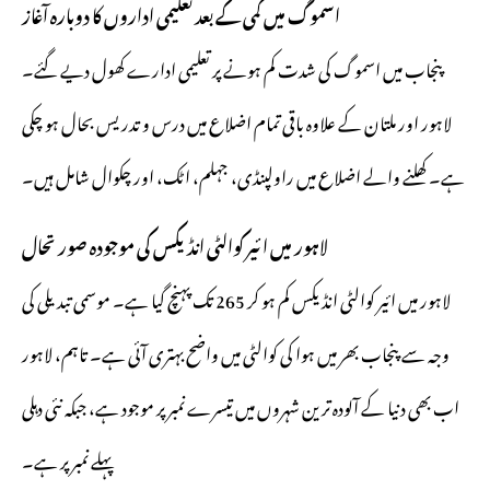
اسموگ میں کمی کے بعد تعلیمی اداروں کا دوبارہ آغاز
پنجاب میں اسموگ کی شدت کم ہونے پر تعلیمی ادارے کھول دیے گئے۔
لاہور اور ملتان کے علاوہ باقی تمام اضلاع میں درس و تدریس بحال ہو چکی
ہے۔ کھلنے والے اضلاع میں راولپنڈی، جہلم، اٹک، اور چکوال شامل ہیں۔
لاہور میں ائیر کوالٹی انڈیکس کی موجودہ صورتحال
لاہور میں ائیر کوالٹی انڈیکس کم ہو کر 265 تک پہنچ گیا ہے۔ موسمی تبدیلی کی
وجہ سے پنجاب بھر میں ہوا کی کوالٹی میں واضح بہتری آئی ہے۔ تاہم، لاہور
اب بھی دنیا کے آلودہ ترین شہروں میں تیسرے نمبر پر موجود ہے، جبکہ نئی دہلی
پہلے نمبر پر ہے۔