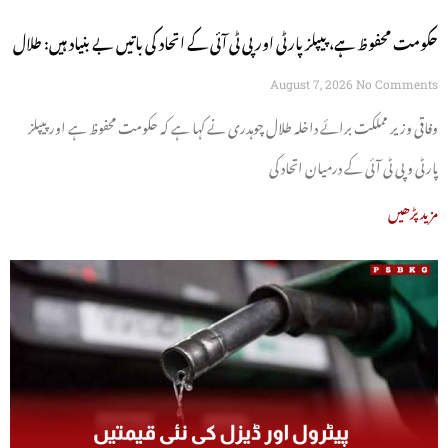
حکومت محفوظ ہے، پیپلز پارٹی اور پی ٹی آئی کے اتحاد کی باتیں بے بنیاد ہیں: طلال
چوہدری
August 7, 2026
No Comments
وفاقی وزیر مملکت برائے داخلہ طلال چوہدری نے کہا ہے کہ حکومت محفوظ ہے اور پیپلز
پارٹی و پی ٹی آئی کے درمیان اتحاد کی
مزید پڑھیں