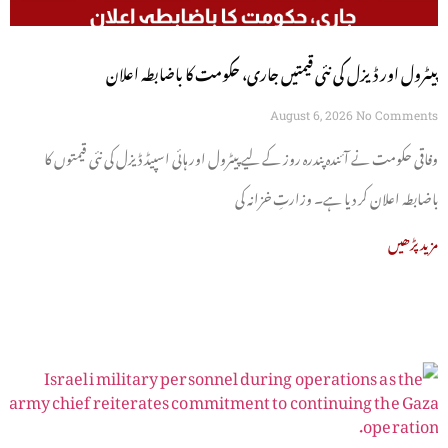
پیٹرول اور ڈیزل کی نئی قیمتیں جاری، حکومت کا باضابطہ اعلان
August 6, 2026
No Comments
وفاقی حکومت نے آئندہ پندرہ روز کے لیے پیٹرول اور ہائی اسپیڈ ڈیزل کی نئی قیمتوں کا
باضابطہ اعلان کر دیا ہے۔ وزارتِ خزانہ کی
مزید پڑھیں