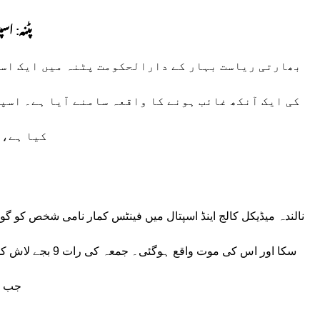
پٹنہ: ا
بھارتی ریاست بہار کے دارالحکومت پٹنہ میں ایک اسپت
کی ایک آنکھ غائب ہونے کا واقعہ سامنے آیا ہے۔ اسپت
کیا ہے، 
نالندہ میڈیکل کالج اینڈ اسپتال میں فینٹس کمار نامی شخص کو گولی 
سکا اور اس کی موت 
جب لو