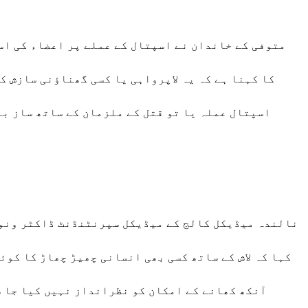
متوفی کے خاندان نے اسپتال کے عملے پر اعضاء کی اس
کا کہنا ہے کہ یہ لاپرواہی یا کسی گھناؤنی سازش ک
اسپتال عملہ یا تو قتل کے ملزمان کے ساتھ ساز با
نالندہ میڈیکل کالج کے میڈیکل سپرنٹنڈنٹ ڈاکٹر ونود
کہا کہ لاش کے ساتھ کسی بھی انسانی چھیڑ چھاڑ کا کوئ
آنکھ کھانے کے امکان کو نظرانداز نہیں کیا جا 