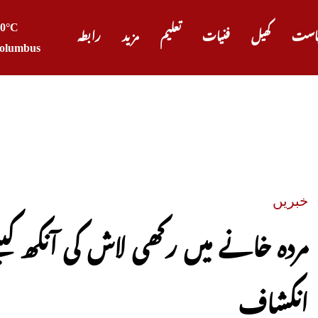
30°C
است
کھیل
فنیات
تعلیم
مزید
رابطہ
olumbus
پیٹرول
خبریں
انکشاف