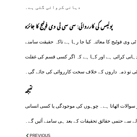
دہانی کروائی گئی ہے۔
پولیس کی کارروائی: سی سی ٹی وی فوٹیج کا جائزہ
 وی فوٹیج کا معائنہ کیا جا رہا ہے تاکہ حقیقت سامنے
 دہانی کرائی ہے اور کہا ہے کہ اگر کسی قسم کی غفلت
ئی تو ذمہ داروں کے خلاف سخت کارروائی کی جائے گی۔
نتیجہ
ر سوالات اٹھاتا ہے۔ چوہوں کی موجودگی یا کسی انسانی
لے سے حتمی حقائق تحقیقات کے بعد ہی سامنے آئیں گے۔
PREVIOUS