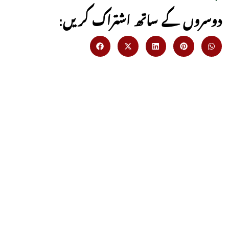
:دوسروں کے ساتھ اشتراک کریں