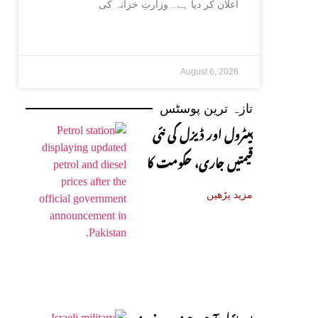
اعلان کر دیا ہے۔ وزارتِ خزانہ کی
August 6, 2026
تازہ ترین پوسٹس
پیٹرول اور ڈیزل کی نئی
قیمتیں جاری، حکومت کا
باضابطہ اعلان
مزید پڑھیں