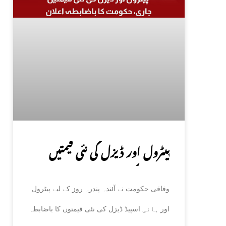
پیٹرول اور ڈیزل کی نئی قیمتیں
جاری، حکومت کا باضابطہ اعلان
وفاقی حکومت نے آئندہ پندرہ روز کے لیے پیٹرول
اور ہائی اسپیڈ ڈیزل کی نئی قیمتوں کا باضابطہ