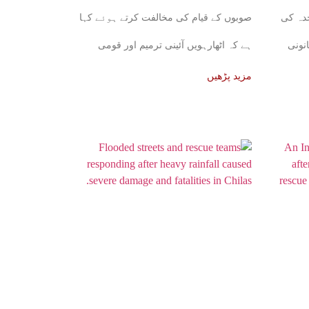
دہ کی
صوبوں کے قیام کی مخالفت کرتے ہوئے کہا
نونی
ہے کہ اٹھارہویں آئینی ترمیم اور قومی
مالیاتی کمیشن
مزید پڑھیں