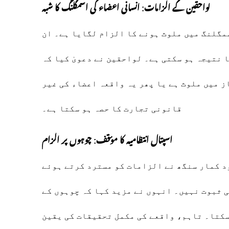
لواحقین کے الزامات: انسانی اعضاء کی اسمگلنگ کا شبہ
مگلنگ میں ملوث ہونے کا الزام لگایا ہے۔ ان
ا نتیجہ ہو سکتی ہے۔ لواحقین نے دعویٰ کیا کہ
ز میں ملوث ہے یا پھر یہ واقعہ اعضاء کی غیر
قانونی تجارت کا حصہ ہو سکتا ہے۔
اسپتال انتظامیہ کا مؤقف: چوہوں پر الزام
 کمار سنگھ نے الزامات کو مسترد کرتے ہوئے
ی ثبوت نہیں۔ انہوں نے مزید کہا کہ چوہوں کے
سکتا۔ تاہم، واقعے کی مکمل تحقیقات کی یقین