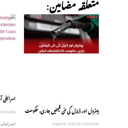
:متعلقہ مضامین
اسرائیلی
پیٹرول اور ڈیزل کی نئی قیمتیں جاری، حکومت
Comments
رکھنے کے ع
اسرائیلی 
August 6, 2026
No Comments
کا باضابطہ اعلان