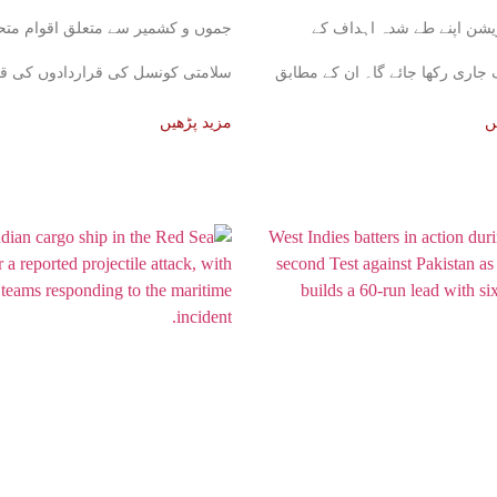
یشن اپنے طے شدہ اہداف کے
جموں و کشمیر سے متعلق اقوام متح
اری رکھا جائے گا۔ ان کے مطابق
سلامتی کونسل کی قراردادوں کی قا
حیثیت میں
ں
مزید پڑھیں