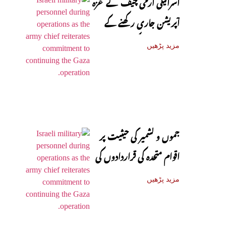
اسرائیلی آرمی چیف نے غزہ
آپریشن جاری رکھنے کے
عزم کا اظہار کر دیا
مزید پڑھیں
جموں و کشمیر کی حیثیت پر
اقوام متحدہ کی قراردادوں کی
قانونی حیثیت تبدیل نہیں
مزید پڑھیں
ہوئی: نائب ترجمان یو این