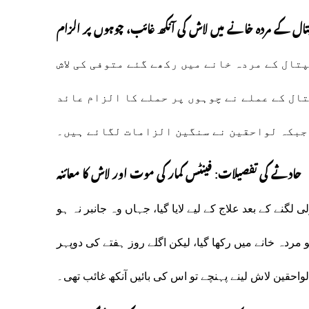
سپتال کے مردہ خانے میں لاش کی آنکھ غائب، چوہوں پر الزام
ال کے مردہ خانے میں رکھے گئے متوفی کی لاش
ال کے عملے نے چوہوں پر حملے کا الزام عائد
جبکہ لواحقین نے سنگین الزامات لگائے ہیں۔
حادثے کی تفصیلات: فینٹس کمار کی موت اور لاش کا معائنہ
لگنے کے بعد علاج کے لیے لایا گیا، جہاں وہ جانبر نہ ہو
واقع ہوگئی۔ جمعہ کی رات 9 بجے لاش کو مردہ خانے میں رکھا گیا، لیکن اگلے روز ہفتے کی دوپہر
احقین لاش لینے پہنچے تو اس کی بائیں آنکھ غائب تھی۔