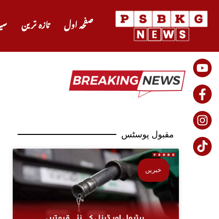
صفحہ اول
تازہ ترین
سی
مقبول پوسٹس
خبریں