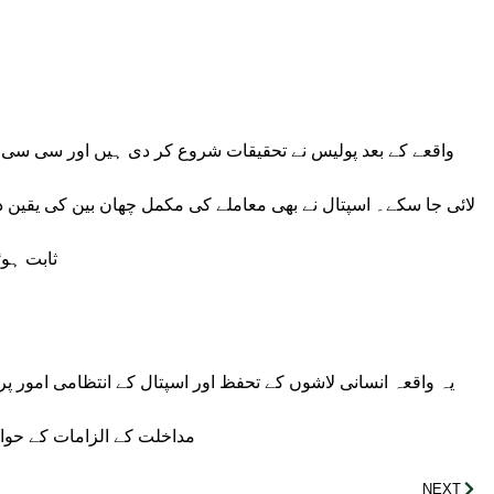
واقعے کے بعد پولیس نے تحقیقات شروع کر دی ہیں اور سی سی ٹی
لائی جا سکے۔ اسپتال نے بھی معاملے کی مکمل چھان بین کی یقین
ثابت ہو
یہ واقعہ انسانی لاشوں کے تحفظ اور اسپتال کے انتظامی امور پ
مداخلت کے الزامات کے حوا
NEXT