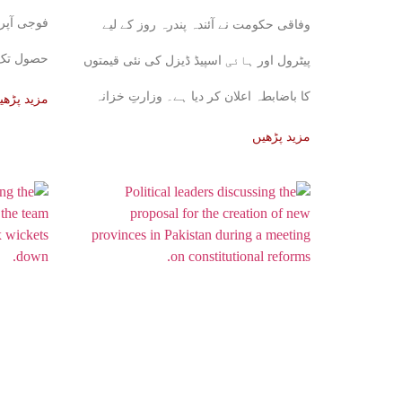
فوجی آپر
وفاقی حکومت نے آئندہ پندرہ روز کے لیے
حصول تک ج
پیٹرول اور ہائی اسپیڈ ڈیزل کی نئی قیمتوں
کا باضابطہ اعلان کر دیا ہے۔ وزارتِ خزانہ
مزید پڑھی
کی
مزید پڑھیں