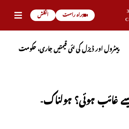
براہ راست
انگلش
C
 اور ڈیزل کی نئی قیمتیں جاری، حکومت کا باضابطہ اعلان
-مردہ خانے میں رکھی لاش کی آنکھ کیسے غائب ہوئی؟ ہولناک