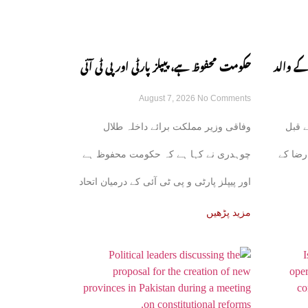
کے والد
حکومت محفوظ ہے، پیپلز پارٹی اور پی ٹی آئی
August 7, 2026
No Comments
کے اتحاد کی باتیں بے بنیاد ہیں: طلال چوہدری
 قبل
وفاقی وزیر مملکت برائے داخلہ طلال
رضا کے
چوہدری نے کہا ہے کہ حکومت محفوظ ہے
اور پیپلز پارٹی و پی ٹی آئی کے درمیان اتحاد
کی
مزید پڑھیں