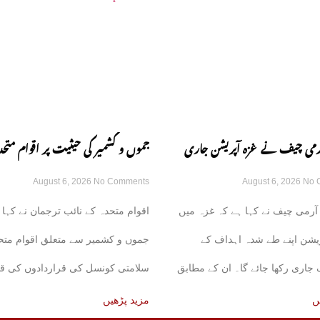
 آرمی چیف نے غزہ آپریشن جاری
جموں و کشمیر کی حیثیت پر اقوام متحد
August 6, 2026
No Comments
August 6, 2026
No 
زم کا اظہار کر دیا
قراردادوں کی قانونی حیثیت تبدیل نہی
آرمی چیف نے کہا ہے کہ غزہ میں
اقوام متحدہ کے نائب ترجمان نے کہا 
نائب ترجمان یو این
یشن اپنے طے شدہ اہداف کے
جموں و کشمیر سے متعلق اقوام متح
اری رکھا جائے گا۔ ان کے مطابق
سلامتی کونسل کی قراردادوں کی قا
حیثیت میں
ں
مزید پڑھیں