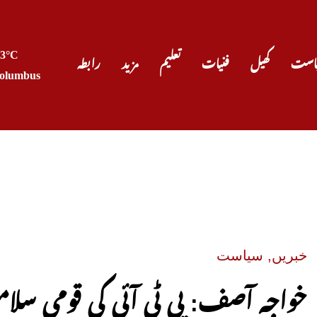
23°C
است
کھیل
فنیات
تعلیم
مزید
رابطہ
olumbus
صدر 
خبریں
,
سیاست
خواجہ آصف: پی ٹی آئی کی قومی سلا