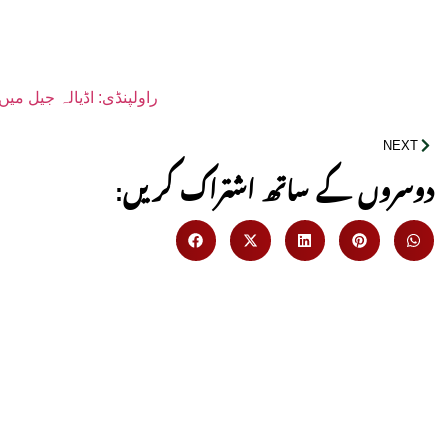
راولپنڈی: اڈیالہ جیل می
NEXT
:دوسروں کے ساتھ اشتراک کریں