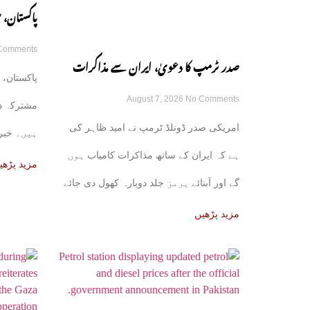
پاکستان، 
Comments
مشترکہ دف
صدر ٹرمپ کا دعویٰ، ایران سے مذاکرات
پاکستان، 
August 7, 2026
No Comments
کامیاب ہوں گے، آبنائے ہرمز جلد کھل جائے
مشترکہ د
امریکی صدر ڈونلڈ ٹرمپ نے امید ظاہر کی
ہیں۔ خبر 
گی
ہے کہ ایران کے ساتھ مذاکرات کامیاب ہوں
علاقائی ذرا
مزید پڑھی
گے اور آبنائے ہرمز جلد دوبارہ کھول دی جائے
مزید پڑھیں