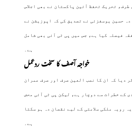
 طرف، تحریک تحفظ آئین پاکستان نے بھی اجلاس
دہ حسین یوسفزئی نے تصدیق کی کہ اپوزیشن نے
قہ فیصلہ کیا ہے، جس میں پی ٹی آئی بھی شامل
ہے۔
خواجہ آصف کا سخت ردعمل
ر دیا کہ ان کا نصب العین صرف اور صرف عمران
ی کے خطرات سے دوچار ہے، لیکن پی ٹی آئی محض
ہ رویہ ملکی سلامتی کے لیے نقصان دہ ہو سکتا
ہے۔