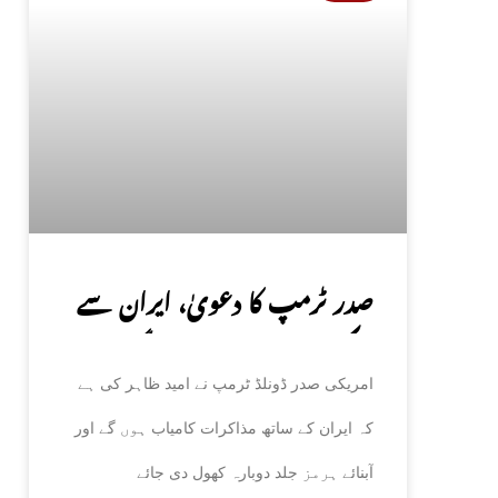
صدر ٹرمپ کا دعویٰ، ایران سے
مذاکرات کامیاب ہوں گے،
امریکی صدر ڈونلڈ ٹرمپ نے امید ظاہر کی ہے
آبنائے ہرمز جلد کھل جائے گی
کہ ایران کے ساتھ مذاکرات کامیاب ہوں گے اور
آبنائے ہرمز جلد دوبارہ کھول دی جائے