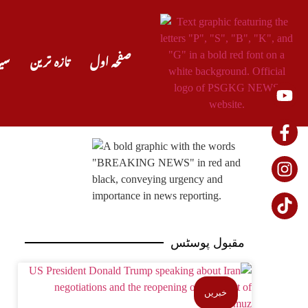
صفحہ اول
تازہ ترین
سی
مقبول پوسٹس
خبریں