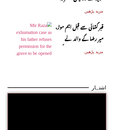
دفاعی معاہدہ آج متوقع
مزید پڑھیں
قبر کشائی سے قبل اہم موڑ،
میر رضا کے والد نے
اجازت دینے سے انکار کر دیا
مزید پڑھیں
اشتہار