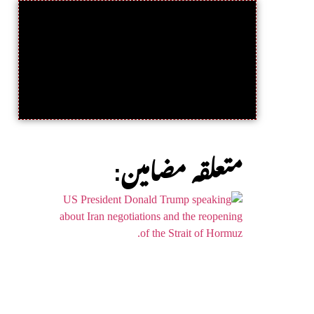
:متعلقہ مضامین