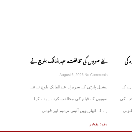
ہ کی
نئے صوبوں کی مخالفت، عبدالمالک بلوچ نے
August 6, 2026
No Comments
ں ہوئی:
اٹھارہویں ترمیم پر دوٹوک مؤقف اختیار کر
ہے کہ
نیشنل پارٹی کے سربراہ عبدالمالک بلوچ نے نئے
لیا
دہ کی
صوبوں کے قیام کی مخالفت کرتے ہوئے کہا
نونی
ہے کہ اٹھارہویں آئینی ترمیم اور قومی
مالیاتی کمیشن
مزید پڑھیں