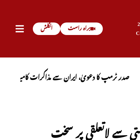
براہ راست
انگلش
C
ٹرمپ کا دعویٰ، ایران سے مذاکرات کامیاب ہوں گے، آبنا
متی سے لاتعلقی پر سخت