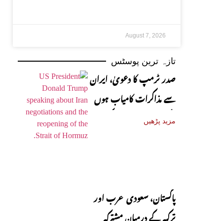
August 7, 2026
تازہ ترین پوسٹس
صدر ٹرمپ کا دعویٰ، ایران
سے مذاکرات کامیاب ہوں
گے، آبنائے ہرمز جلد کھل
مزید پڑھیں
جائے گی
پاکستان، سعودی عرب اور
ترکیہ کے درمیان مشترکہ