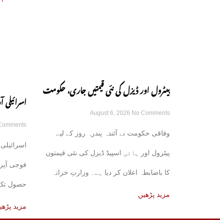
پیٹرول اور ڈیزل کی نئی قیمتیں جاری، حکومت
اسرائیلی
August 6, 2026
No Comments
کا باضابطہ اعلان
Comments
رکھنے کے ع
وفاقی حکومت نے آئندہ پندرہ روز کے لیے
اسرائیلی 
پیٹرول اور ہائی اسپیڈ ڈیزل کی نئی قیمتوں
فوجی آپر
کا باضابطہ اعلان کر دیا ہے۔ وزارتِ خزانہ
حصول تک ج
کی
مزید پڑھیں
مزید پڑھی