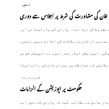
نہیں۔
 خان کی مشاورت کی شرط پر اجلاس سے دوری
سے مشروط کر دیا تھا۔ پارٹی کی پارلیمانی اور
مت عمران خان سے ملاقات کی اجازت نہیں دیتی،
ہوگی۔ اپوزیشن لیڈر عمر ایوب نے اسپیکر قومی
سلامتی کے معاملات پر عمران خان کی رائے لینا
ضروری ہے۔
حکومت پر اپوزیشن کے الزامات
یاز صادق سے مطالبہ کیا کہ پارٹی کے تین اہم