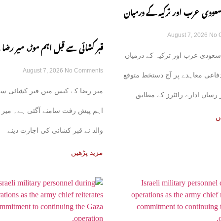
سعودی عرب اور ترکیہ کے درمیان
August 7, 2026
No 
اعی معاہدہ آج متوقع
قبر کشائی سے قبل اہم موڑ، میر رضا 
سعودی عرب اور ترکیہ کے درمیان
August 7, 2026
No Comments
نے اجازت دینے سے انکار کر دیا
فاعی معاہدے پر آج دستخط متوقع
میر رضا کے کیس میں قبر کشائی سے
رساں ادارے رائٹرز کے مطابق
اہم پیش رفت سامنے آگئی ہے۔ میر 
ئع نے بتایا
ں
والد نے قبر کشائی کی اجازت دینے
مزید پڑھیں